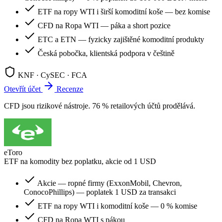
ETF na ropy WTI i širší komoditní koše — bez komise
CFD na Ropa WTI — páka a short pozice
ETC a ETN — fyzicky zajištěné komoditní produkty
Česká pobočka, klientská podpora v češtině
KNF · CySEC · FCA
Otevřít účet
Recenze
CFD jsou rizikové nástroje. 76 % retailových účtů prodělává.
eToro
ETF na komodity bez poplatku, akcie od 1 USD
Akcie — ropné firmy (ExxonMobil, Chevron,
ConocoPhillips) — poplatek 1 USD za transakci
ETF na ropy WTI i komoditní koše — 0 % komise
CFD na Ropa WTI s pákou