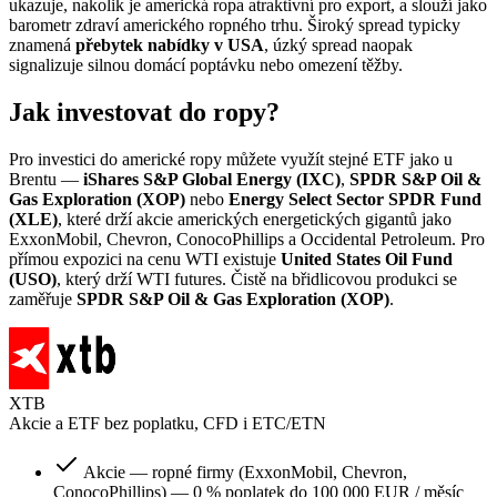
ukazuje, nakolik je americká ropa atraktivní pro export, a slouží jako
barometr zdraví amerického ropného trhu. Široký spread typicky
znamená
přebytek nabídky v USA
, úzký spread naopak
signalizuje silnou domácí poptávku nebo omezení těžby.
Jak investovat do ropy?
Pro investici do americké ropy můžete využít stejné ETF jako u
Brentu —
iShares S&P Global Energy (IXC)
,
SPDR S&P Oil &
Gas Exploration (XOP)
nebo
Energy Select Sector SPDR Fund
(XLE)
, které drží akcie amerických energetických gigantů jako
ExxonMobil, Chevron, ConocoPhillips a Occidental Petroleum. Pro
přímou expozici na cenu WTI existuje
United States Oil Fund
(USO)
, který drží WTI futures. Čistě na břidlicovou produkci se
zaměřuje
SPDR S&P Oil & Gas Exploration (XOP)
.
XTB
Akcie a ETF bez poplatku, CFD i ETC/ETN
Akcie — ropné firmy (ExxonMobil, Chevron,
ConocoPhillips) — 0 % poplatek do 100 000 EUR / měsíc