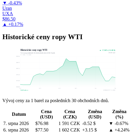
▼ -0.43%
Uran
UXA
$86.50
▲ +0.17%
Historické ceny ropy WTI
Historické ceny ropy WTI
▲ +7.36% (+5.28 $)
$76.98 / barel
Vývoj za posledních 30 obchodních dnů (USD / barel)
9. 7. 2026 – 7. 8. 2026
$92.94
$88.33
$83.72
$79.10
$74.49
$69.88
9.7.
15.7.
21.7.
26.7.
1.8.
7.8.
WebTrader.cz
WTIOIL-FUT • 7. 8. 2026
Vývoj ceny za 1 barel za posledních 30 obchodních dnů.
Cena
Cena
Změna
Změna
Datum
(USD)
(CZK)
(USD)
(%)
7. srpna 2026
$76.98
1 591 CZK
-0.52 $
▼ -0.67%
6. srpna 2026
$77.50
1 602 CZK
+3.15 $
▲ +4.24%