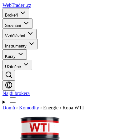
WebTrader
.cz
Brokeři
Srovnání
Vzdělávání
Instrumenty
Kurzy
Užitečné
Najdi brokera
Domů
›
Komodity
›
Energie
›
Ropa WTI