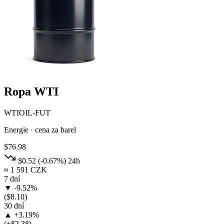
Ropa WTI
WTIOIL-FUT
Energie · cena za barel
$76.98
$0.52
(-0.67%)
24h
≈ 1 591 CZK
7 dní
▼ -9.52%
($8.10)
30 dní
▲ +3.19%
(+$2.38)