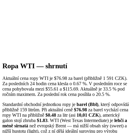
Ropa WTI — shrnutí
Aktuální cena ropy WTI je $76.98 za barel (přibližně 1 591 CZK).
Za posledních 24 hodin cena klesla o 0.67 %. V posledním roce se
cena pohybovala mezi $55.61 a $115.69. Aktuálně je 33.5 % pod
ročním maximem. Za poslední rok cena posílila o 20.5 %.
Standardní obchodní jednotkou ropy je
barel (Bbl)
, který odpovídá
přibližně 159 litrům. Při aktuální ceně
$76.98
za barel vychází cena
ropy WTI na přibližně
$0.48
za litr (asi
10,01 CZK
), americký
galon stojí zhruba
$1.83
. WTI (West Texas Intermediate) je
lehčí a
méně sirnatá
než evropský Brent — má nižší obsah síry (sweet) a
nižší hustotu (light), což z ní dělá ideální surovinu pro výrobu