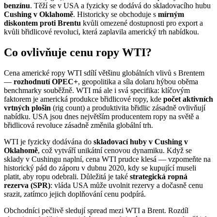
benzínu
. Těží se v USA a fyzicky se dodává do skladovacího hubu
Cushing v Oklahomě
. Historicky se obchoduje s
mírným
diskontem proti Brentu
kvůli omezené dostupnosti pro export a
kvůli břidlicové revoluci, která zaplavila americký trh nabídkou.
Co ovlivňuje cenu ropy WTI?
Cena americké ropy WTI sdílí většinu globálních vlivů s Brentem
—
rozhodnutí OPEC+
, geopolitika a síla dolaru hýbou oběma
benchmarky souběžně. WTI má ale i svá specifika: klíčovým
faktorem je americká produkce břidlicové ropy, kde
počet aktivních
vrtných plošin
(rig count) a produktivita břidlic zásadně ovlivňují
nabídku. USA jsou dnes největším producentem ropy na světě a
břidlicová revoluce zásadně změnila globální trh.
WTI je fyzicky dodávána do
skladovací huby v Cushing v
Oklahomě
, což vytváří unikátní cenovou dynamiku. Když se
sklady v Cushingu naplní, cena WTI prudce klesá — vzpomeňte na
historický pád do záporu v dubnu 2020, kdy se kupující museli
platit, aby ropu odebrali. Důležitá je také
strategická ropná
rezerva (SPR)
: vláda USA může uvolnit rezervy a dočasně cenu
srazit, zatímco jejich doplňování cenu podpírá.
Obchodníci pečlivě sledují spread mezi WTI a Brent. Rozdíl