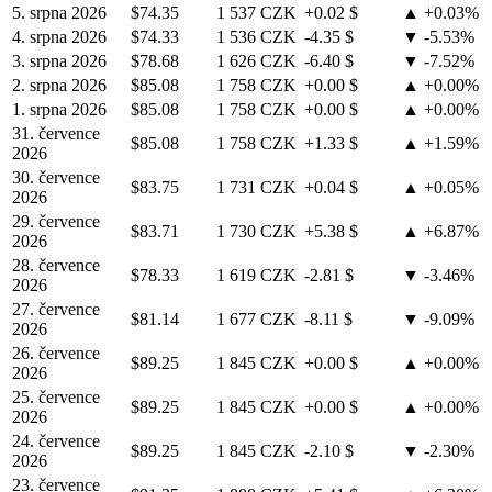
5. srpna 2026
$74.35
1 537 CZK
+0.02 $
▲ +0.03%
4. srpna 2026
$74.33
1 536 CZK
-4.35 $
▼ -5.53%
3. srpna 2026
$78.68
1 626 CZK
-6.40 $
▼ -7.52%
2. srpna 2026
$85.08
1 758 CZK
+0.00 $
▲ +0.00%
1. srpna 2026
$85.08
1 758 CZK
+0.00 $
▲ +0.00%
31. července
$85.08
1 758 CZK
+1.33 $
▲ +1.59%
2026
30. července
$83.75
1 731 CZK
+0.04 $
▲ +0.05%
2026
29. července
$83.71
1 730 CZK
+5.38 $
▲ +6.87%
2026
28. července
$78.33
1 619 CZK
-2.81 $
▼ -3.46%
2026
27. července
$81.14
1 677 CZK
-8.11 $
▼ -9.09%
2026
26. července
$89.25
1 845 CZK
+0.00 $
▲ +0.00%
2026
25. července
$89.25
1 845 CZK
+0.00 $
▲ +0.00%
2026
24. července
$89.25
1 845 CZK
-2.10 $
▼ -2.30%
2026
23. července