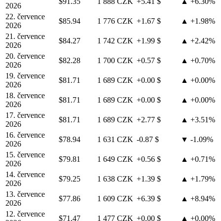
$91.35
1 888 CZK
+5.41 $
▲ +6.30%
2026
22. července
$85.94
1 776 CZK
+1.67 $
▲ +1.98%
2026
21. července
$84.27
1 742 CZK
+1.99 $
▲ +2.42%
2026
20. července
$82.28
1 700 CZK
+0.57 $
▲ +0.70%
2026
19. července
$81.71
1 689 CZK
+0.00 $
▲ +0.00%
2026
18. července
$81.71
1 689 CZK
+0.00 $
▲ +0.00%
2026
17. července
$81.71
1 689 CZK
+2.77 $
▲ +3.51%
2026
16. července
$78.94
1 631 CZK
-0.87 $
▼ -1.09%
2026
15. července
$79.81
1 649 CZK
+0.56 $
▲ +0.71%
2026
14. července
$79.25
1 638 CZK
+1.39 $
▲ +1.79%
2026
13. července
$77.86
1 609 CZK
+6.39 $
▲ +8.94%
2026
12. července
$71.47
1 477 CZK
+0.00 $
▲ +0.00%