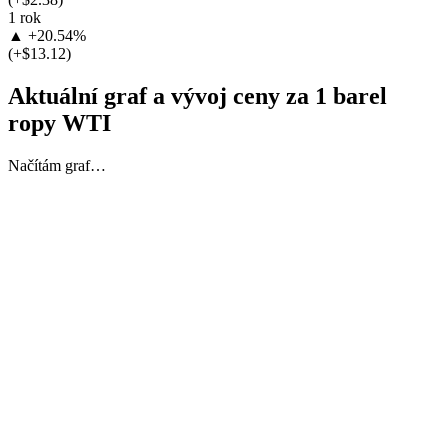
1 rok
▲ +20.54%
(+$13.12)
Aktuální graf a vývoj ceny za 1 barel
ropy WTI
Načítám graf…