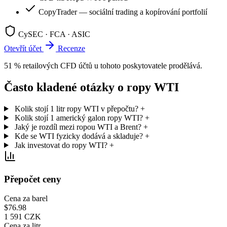
CopyTrader — sociální trading a kopírování portfolií
CySEC · FCA · ASIC
Otevřít účet
Recenze
51 % retailových CFD účtů u tohoto poskytovatele prodělává.
Často kladené otázky o ropy WTI
Kolik stojí 1 litr ropy WTI v přepočtu?
+
Kolik stojí 1 americký galon ropy WTI?
+
Jaký je rozdíl mezi ropou WTI a Brent?
+
Kde se WTI fyzicky dodává a skladuje?
+
Jak investovat do ropy WTI?
+
Přepočet ceny
Cena za barel
$76.98
1 591 CZK
Cena za litr