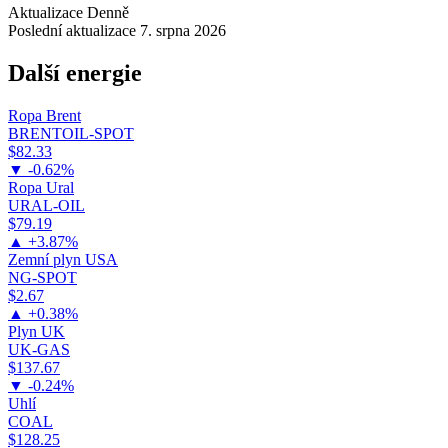
Aktualizace
Denně
Poslední aktualizace
7. srpna 2026
Další energie
Ropa Brent
BRENTOIL-SPOT
$82.33
▼ -0.62%
Ropa Ural
URAL-OIL
$79.19
▲ +3.87%
Zemní plyn USA
NG-SPOT
$2.67
▲ +0.38%
Plyn UK
UK-GAS
$137.67
▼ -0.24%
Uhlí
COAL
$128.25