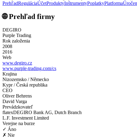
Prehľad
Regulácia
Účet
Produkty
Inštrumenty
Poplatky
Platforma
Úročen
🌐 Prehľad firmy
DEGIRO
Purple Trading
Rok založenia
2008
2016
Web
www.degiro.cz
www.purple-trading.com/cs
Krajina
Nizozemsko / Německo
Kypr / Česká republika
CEO
Oliver Behrens
David Varga
Prevádzkovateľ
flatexDEGIRO Bank AG, Dutch Branch
L.F. Investment Limited
Verejne na burze
✓ Áno
✗ Nie