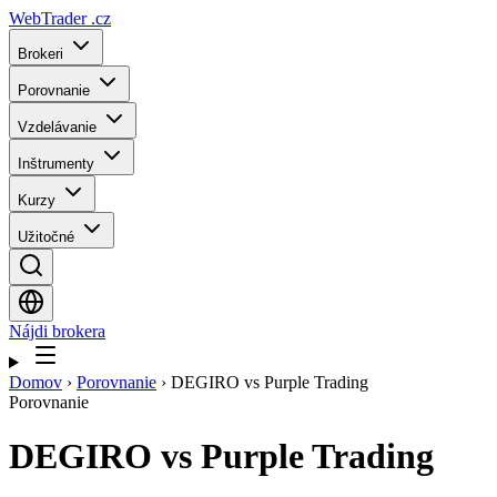
WebTrader
.cz
Brokeri
Porovnanie
Vzdelávanie
Inštrumenty
Kurzy
Užitočné
Nájdi brokera
Domov
›
Porovnanie
›
DEGIRO vs Purple Trading
Porovnanie
DEGIRO
vs
Purple Trading