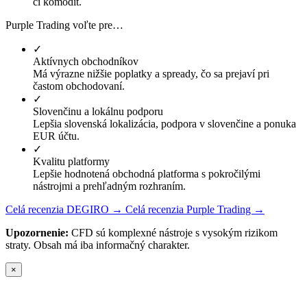
či komodít.
Purple Trading voľte pre…
✓
Aktívnych obchodníkov
Má výrazne nižšie poplatky a spready, čo sa prejaví pri
častom obchodovaní.
✓
Slovenčinu a lokálnu podporu
Lepšia slovenská lokalizácia, podpora v slovenčine a ponuka
EUR účtu.
✓
Kvalitu platformy
Lepšie hodnotená obchodná platforma s pokročilými
nástrojmi a prehľadným rozhraním.
Celá recenzia DEGIRO →
Celá recenzia Purple Trading →
Upozornenie:
CFD sú komplexné nástroje s vysokým rizikom
straty. Obsah má iba informačný charakter.
×