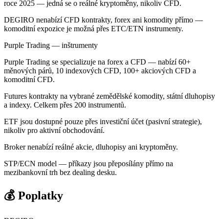
roce 2025 — jedná se o reálné kryptoměny, nikoliv CFD.
DEGIRO nenabízí CFD kontrakty, forex ani komodity přímo —
komoditní expozice je možná přes ETC/ETN instrumenty.
Purple Trading — inštrumenty
Purple Trading se specializuje na forex a CFD — nabízí 60+
měnových párů, 10 indexových CFD, 100+ akciových CFD a
komoditní CFD.
Futures kontrakty na vybrané zemědělské komodity, státní dluhopisy
a indexy. Celkem přes 200 instrumentů.
ETF jsou dostupné pouze přes investiční účet (pasivní strategie),
nikoliv pro aktivní obchodování.
Broker nenabízí reálné akcie, dluhopisy ani kryptoměny.
STP/ECN model — příkazy jsou přeposílány přímo na
mezibankovní trh bez dealing desku.
💰 Poplatky