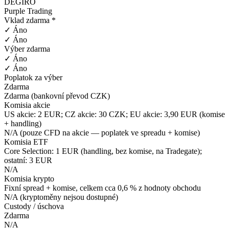
DEGIRO
Purple Trading
Vklad zdarma *
✓ Áno
✓ Áno
Výber zdarma
✓ Áno
✓ Áno
Poplatok za výber
Zdarma
Zdarma (bankovní převod CZK)
Komisia akcie
US akcie: 2 EUR; CZ akcie: 30 CZK; EU akcie: 3,90 EUR (komise
+ handling)
N/A (pouze CFD na akcie — poplatek ve spreadu + komise)
Komisia ETF
Core Selection: 1 EUR (handling, bez komise, na Tradegate);
ostatní: 3 EUR
N/A
Komisia krypto
Fixní spread + komise, celkem cca 0,6 % z hodnoty obchodu
N/A (kryptoměny nejsou dostupné)
Custody / úschova
Zdarma
N/A