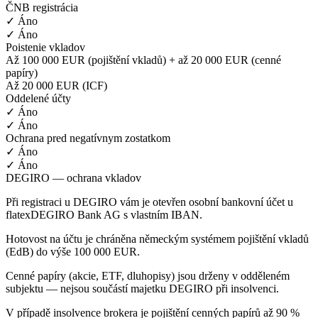
ČNB registrácia
✓ Áno
✓ Áno
Poistenie vkladov
Až 100 000 EUR (pojištění vkladů) + až 20 000 EUR (cenné
papíry)
Až 20 000 EUR (ICF)
Oddelené účty
✓ Áno
✓ Áno
Ochrana pred negatívnym zostatkom
✓ Áno
✓ Áno
DEGIRO — ochrana vkladov
Při registraci u DEGIRO vám je otevřen osobní bankovní účet u
flatexDEGIRO Bank AG s vlastním IBAN.
Hotovost na účtu je chráněna německým systémem pojištění vkladů
(EdB) do výše 100 000 EUR.
Cenné papíry (akcie, ETF, dluhopisy) jsou drženy v odděleném
subjektu — nejsou součástí majetku DEGIRO při insolvenci.
V případě insolvence brokera je pojištění cenných papírů až 90 %