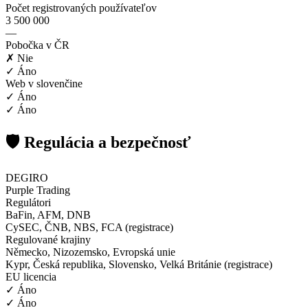
Počet registrovaných používateľov
3 500 000
—
Pobočka v ČR
✗ Nie
✓ Áno
Web v slovenčine
✓ Áno
✓ Áno
🛡️ Regulácia a bezpečnosť
DEGIRO
Purple Trading
Regulátori
BaFin, AFM, DNB
CySEC, ČNB, NBS, FCA (registrace)
Regulované krajiny
Německo, Nizozemsko, Evropská unie
Kypr, Česká republika, Slovensko, Velká Británie (registrace)
EU licencia
✓ Áno
✓ Áno