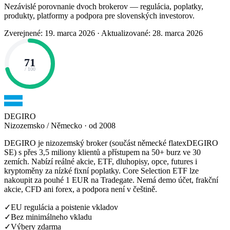
Nezávislé porovnanie dvoch brokerov — regulácia, poplatky,
produkty, platformy a podpora pre slovenských investorov.
Zverejnené: 19. marca 2026
·
Aktualizované: 28. marca 2026
71
/ 100
DEGIRO
Nizozemsko / Německo · od 2008
DEGIRO je nizozemský broker (součást německé flatexDEGIRO
SE) s přes 3,5 miliony klientů a přístupem na 50+ burz ve 30
zemích. Nabízí reálné akcie, ETF, dluhopisy, opce, futures i
kryptoměny za nízké fixní poplatky. Core Selection ETF lze
nakoupit za pouhé 1 EUR na Tradegate. Nemá demo účet, frakční
akcie, CFD ani forex, a podpora není v češtině.
✓
EU regulácia a poistenie vkladov
✓
Bez minimálneho vkladu
✓
Výbery zdarma