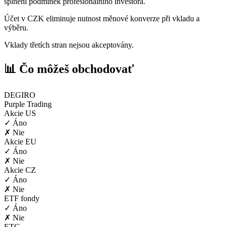
splnění podmínek profesionálního investora.
Účet v CZK eliminuje nutnost měnové konverze při vkladu a
výběru.
Vklady třetích stran nejsou akceptovány.
📊 Čo môžeš obchodovať
DEGIRO
Purple Trading
Akcie US
✓ Áno
✗ Nie
Akcie EU
✓ Áno
✗ Nie
Akcie CZ
✓ Áno
✗ Nie
ETF fondy
✓ Áno
✗ Nie
ETC