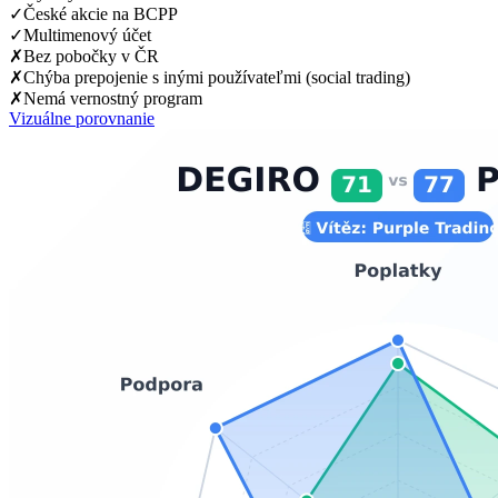
✓
České akcie na BCPP
✓
Multimenový účet
✗
Bez pobočky v ČR
✗
Chýba prepojenie s inými používateľmi (social trading)
✗
Nemá vernostný program
Vizuálne porovnanie