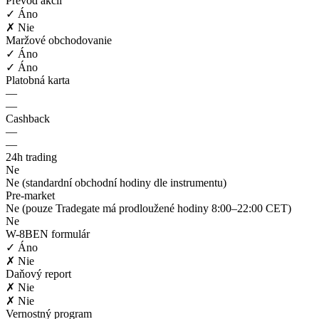
Prevod akcií
✓ Áno
✗ Nie
Maržové obchodovanie
✓ Áno
✓ Áno
Platobná karta
—
—
Cashback
—
—
24h trading
Ne
Ne (standardní obchodní hodiny dle instrumentu)
Pre-market
Ne (pouze Tradegate má prodloužené hodiny 8:00–22:00 CET)
Ne
W-8BEN formulár
✓ Áno
✗ Nie
Daňový report
✗ Nie
✗ Nie
Vernostný program