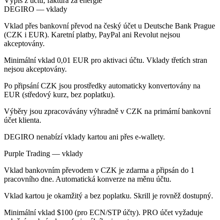
Výpis z účtu, faktura za energie
DEGIRO — vklady
Vklad přes bankovní převod na český účet u Deutsche Bank Prague
(CZK i EUR). Karetní platby, PayPal ani Revolut nejsou
akceptovány.
Minimální vklad 0,01 EUR pro aktivaci účtu. Vklady třetích stran
nejsou akceptovány.
Po připsání CZK jsou prostředky automaticky konvertovány na
EUR (středový kurz, bez poplatku).
Výběry jsou zpracovávány výhradně v CZK na primární bankovní
účet klienta.
DEGIRO nenabízí vklady kartou ani přes e-wallety.
Purple Trading — vklady
Vklad bankovním převodem v CZK je zdarma a připsán do 1
pracovního dne. Automatická konverze na měnu účtu.
Vklad kartou je okamžitý a bez poplatku. Skrill je rovněž dostupný.
Minimální vklad $100 (pro ECN/STP účty). PRO účet vyžaduje