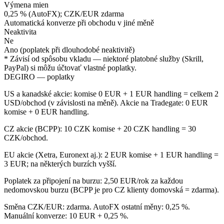
Výmena mien
0,25 % (AutoFX); CZK/EUR zdarma
Automatická konverze při obchodu v jiné měně
Neaktivita
Ne
Ano (poplatek při dlouhodobé neaktivitě)
* Závisí od spôsobu vkladu — niektoré platobné služby (Skrill,
PayPal) si môžu účtovať vlastné poplatky.
DEGIRO — poplatky
US a kanadské akcie: komise 0 EUR + 1 EUR handling = celkem 2
USD/obchod (v závislosti na měně). Akcie na Tradegate: 0 EUR
komise + 0 EUR handling.
CZ akcie (BCPP): 10 CZK komise + 20 CZK handling = 30
CZK/obchod.
EU akcie (Xetra, Euronext aj.): 2 EUR komise + 1 EUR handling =
3 EUR; na některých burzích vyšší.
Poplatek za připojení na burzu: 2,50 EUR/rok za každou
nedomovskou burzu (BCPP je pro CZ klienty domovská = zdarma).
Směna CZK/EUR: zdarma. AutoFX ostatní měny: 0,25 %.
Manuální konverze: 10 EUR + 0,25 %.