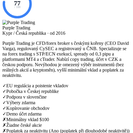
77
/ 100
Purple Trading
Kypr / Česká republika · od 2016
Purple Trading je CFD/forex broker s českými kořeny (CEO David
Varga), regulovaný CySEC a registrovaný u ČNB. Specializuje se
na forex trading s STP/ECN exekucí, spready od 0,3 pipu a
platformami MT4 a cTrader. Nabízí copy trading, účet v CZK a
českou podporu. Nevýhodou je omezený výběr instrumentů (bez
reálných akcií a kryptoměn), vyšší minimální vklad a poplatek za
neaktivitu.
✓
EU regulácia a poistenie vkladov
✓
Pobočka v Českej republike
✓
Podpora v slovenčine
✓
Výbery zdarma
✓
Kopírovanie obchodov
✓
Demo účet zdarma
✗
Minimálny vklad $100
✗
Žiadne české akcie
✗
Poplatok za neaktivitu (Ano (poplatek při dlouhodobé neaktivitě))