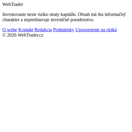
Web
Trader
Investovanie nesie riziko straty kapitálu. Obsah má iba informačný
charakter a nepredstavuje investičné poradenstvo.
O webe
Kontakt
Redakcia
Podmienky
Upozornenie na riziká
© 2026 WebTrader.cz