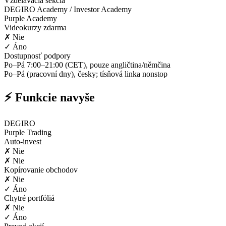
Vzdelávacia sekcia
DEGIRO Academy / Investor Academy
Purple Academy
Videokurzy zdarma
✗ Nie
✓ Áno
Dostupnosť podpory
Po–Pá 7:00–21:00 (CET), pouze angličtina/němčina
Po–Pá (pracovní dny), česky; tísňová linka nonstop
⚡ Funkcie navyše
DEGIRO
Purple Trading
Auto-invest
✗ Nie
✗ Nie
Kopírovanie obchodov
✗ Nie
✓ Áno
Chytré portfóliá
✗ Nie
✓ Áno