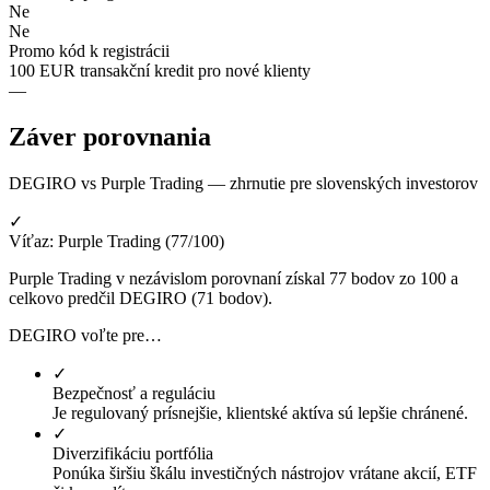
Ne
Ne
Promo kód k registrácii
100 EUR transakční kredit pro nové klienty
—
Záver porovnania
DEGIRO vs Purple Trading — zhrnutie pre slovenských investorov
✓
Víťaz: Purple Trading (77/100)
Purple Trading v nezávislom porovnaní získal 77 bodov zo 100 a
celkovo predčil DEGIRO (71 bodov).
DEGIRO voľte pre…
✓
Bezpečnosť a reguláciu
Je regulovaný prísnejšie, klientské aktíva sú lepšie chránené.
✓
Diverzifikáciu portfólia
Ponúka širšiu škálu investičných nástrojov vrátane akcií, ETF