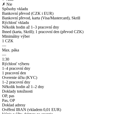
✗ Nie
Spôsoby vkladu
Bankovní převod (CZK i EUR)
Bankovní převod, karta (Visa/Mastercard), Skrill
Rýchlosť vkladu
Několik hodin až 1–3 pracovní dny
Ihned (karta, Skrill); 1 pracovní den (převod CZK)
Minimálny výber
1 CZK
—
Max. páka
—
1:30
Rýchlosť výberu
1–4 pracovní dny
1 pracovní den
Overenie účtu (KYC)
1–2 pracovní dny
Několik hodin až 1–2 dny
Doklady totožnosti
OP, pas
Pas, OP
Doklad adresy
Ověření IBAN (vkladem 0,01 EUR)