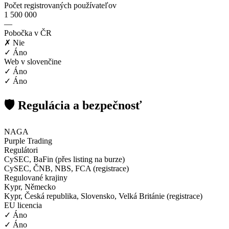
Počet registrovaných používateľov
1 500 000
—
Pobočka v ČR
✗ Nie
✓ Áno
Web v slovenčine
✓ Áno
✓ Áno
🛡️ Regulácia a bezpečnosť
NAGA
Purple Trading
Regulátori
CySEC, BaFin (přes listing na burze)
CySEC, ČNB, NBS, FCA (registrace)
Regulované krajiny
Kypr, Německo
Kypr, Česká republika, Slovensko, Velká Británie (registrace)
EU licencia
✓ Áno
✓ Áno