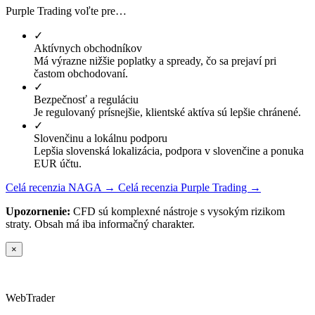
Purple Trading voľte pre…
✓
Aktívnych obchodníkov
Má výrazne nižšie poplatky a spready, čo sa prejaví pri
častom obchodovaní.
✓
Bezpečnosť a reguláciu
Je regulovaný prísnejšie, klientské aktíva sú lepšie chránené.
✓
Slovenčinu a lokálnu podporu
Lepšia slovenská lokalizácia, podpora v slovenčine a ponuka
EUR účtu.
Celá recenzia NAGA →
Celá recenzia Purple Trading →
Upozornenie:
CFD sú komplexné nástroje s vysokým rizikom
straty. Obsah má iba informačný charakter.
×
Web
Trader