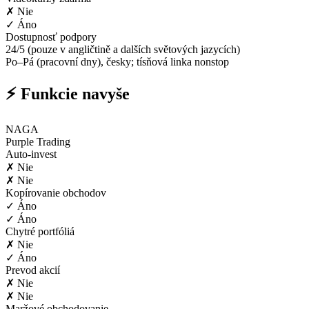
✗ Nie
✓ Áno
Dostupnosť podpory
24/5 (pouze v angličtině a dalších světových jazycích)
Po–Pá (pracovní dny), česky; tísňová linka nonstop
⚡ Funkcie navyše
NAGA
Purple Trading
Auto-invest
✗ Nie
✗ Nie
Kopírovanie obchodov
✓ Áno
✓ Áno
Chytré portfóliá
✗ Nie
✓ Áno
Prevod akcií
✗ Nie
✗ Nie
Maržové obchodovanie