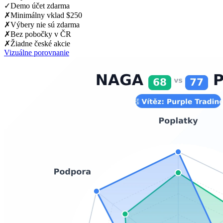
✓
Demo účet zdarma
✗
Minimálny vklad $250
✗
Výbery nie sú zdarma
✗
Bez pobočky v ČR
✗
Žiadne české akcie
Vizuálne porovnanie