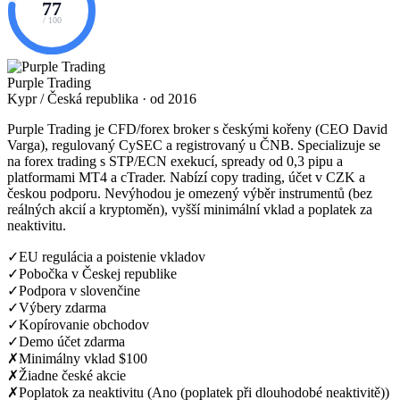
77
/ 100
Purple Trading
Kypr / Česká republika · od 2016
Purple Trading je CFD/forex broker s českými kořeny (CEO David
Varga), regulovaný CySEC a registrovaný u ČNB. Specializuje se
na forex trading s STP/ECN exekucí, spready od 0,3 pipu a
platformami MT4 a cTrader. Nabízí copy trading, účet v CZK a
českou podporu. Nevýhodou je omezený výběr instrumentů (bez
reálných akcií a kryptoměn), vyšší minimální vklad a poplatek za
neaktivitu.
✓
EU regulácia a poistenie vkladov
✓
Pobočka v Českej republike
✓
Podpora v slovenčine
✓
Výbery zdarma
✓
Kopírovanie obchodov
✓
Demo účet zdarma
✗
Minimálny vklad $100
✗
Žiadne české akcie
✗
Poplatok za neaktivitu (Ano (poplatek při dlouhodobé neaktivitě))