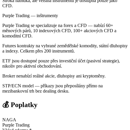
Široká nabídka, ale většina instrumentů je dostupná pouze jako
CFD.
Purple Trading — inštrumenty
Purple Trading se specializuje na forex a CFD — nabízí 60+
měnových párů, 10 indexových CFD, 100+ akciových CFD a
komoditní CFD.
Futures kontrakty na vybrané zemědělské komodity, státní dluhopisy
a indexy. Celkem přes 200 instrumentů.
ETF jsou dostupné pouze přes investiční účet (pasivní strategie),
nikoliv pro aktivní obchodování.
Broker nenabízí reálné akcie, dluhopisy ani kryptoměny.
STP/ECN model — příkazy jsou přeposílány přímo na
mezibankovní trh bez dealing desku.
💰 Poplatky
NAGA
Purple Trading