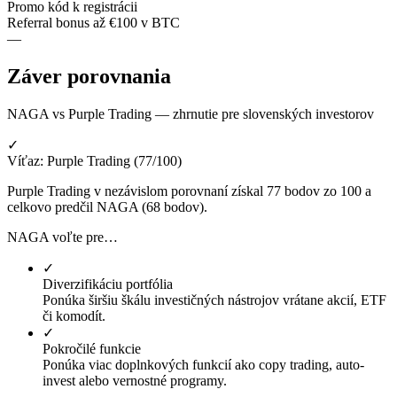
Promo kód k registrácii
Referral bonus až €100 v BTC
—
Záver porovnania
NAGA vs Purple Trading — zhrnutie pre slovenských investorov
✓
Víťaz: Purple Trading (77/100)
Purple Trading v nezávislom porovnaní získal 77 bodov zo 100 a
celkovo predčil NAGA (68 bodov).
NAGA voľte pre…
✓
Diverzifikáciu portfólia
Ponúka širšiu škálu investičných nástrojov vrátane akcií, ETF
či komodít.
✓
Pokročilé funkcie
Ponúka viac doplnkových funkcií ako copy trading, auto-
invest alebo vernostné programy.