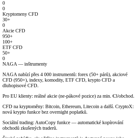
0
0
Kryptomeny CFD
30+
0
Akcie CFD
950+
100+
ETF CFD
50+
0
NAGA — inštrumenty
NAGA nabízí přes 4 000 instrumentů: forex (50+ párů), akciové
CFD (950+), indexy, komodity, ETF CFD, krypto CFD a
dluhopisové CFD.
Pro EU klienty: reálné akcie (ne-pákové pozice) za min. €3/obchod.
CFD na kryptoměny: Bitcoin, Ethereum, Litecoin a další. CryptoX:
nová krypto funkce bez overnight poplatků.
Sociální trading: AutoCopy funkce — automatické kopírování
obchodů zkušených traderů.