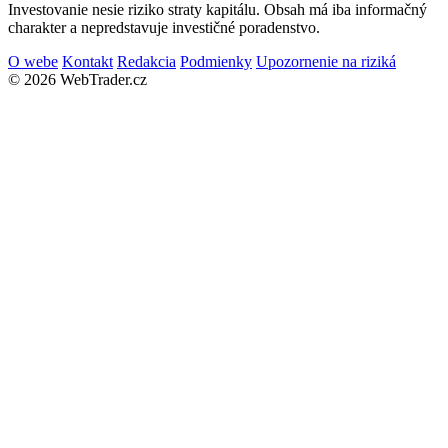
Investovanie nesie riziko straty kapitálu. Obsah má iba informačný
charakter a nepredstavuje investičné poradenstvo.
O webe
Kontakt
Redakcia
Podmienky
Upozornenie na riziká
© 2026 WebTrader.cz