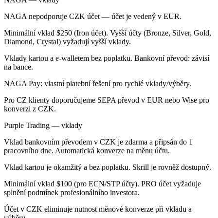
NAGA nepodporuje CZK účet — účet je vedený v EUR.
Minimální vklad $250 (Iron účet). Vyšší účty (Bronze, Silver, Gold,
Diamond, Crystal) vyžadují vyšší vklady.
Vklady kartou a e-walletem bez poplatku. Bankovní převod: závisí
na bance.
NAGA Pay: vlastní platební řešení pro rychlé vklady/výběry.
Pro CZ klienty doporučujeme SEPA převod v EUR nebo Wise pro
konverzi z CZK.
Purple Trading — vklady
Vklad bankovním převodem v CZK je zdarma a připsán do 1
pracovního dne. Automatická konverze na měnu účtu.
Vklad kartou je okamžitý a bez poplatku. Skrill je rovněž dostupný.
Minimální vklad $100 (pro ECN/STP účty). PRO účet vyžaduje
splnění podmínek profesionálního investora.
Účet v CZK eliminuje nutnost měnové konverze při vkladu a
výběru.