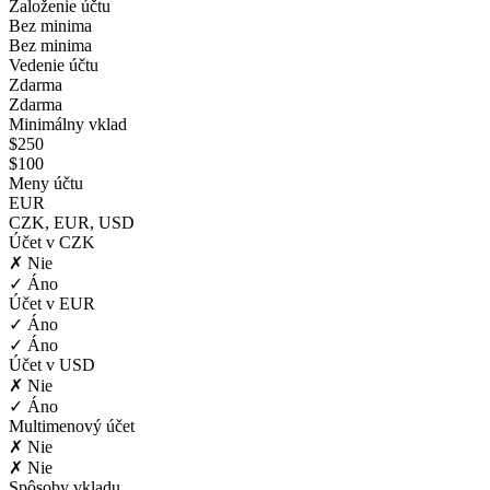
Založenie účtu
Bez minima
Bez minima
Vedenie účtu
Zdarma
Zdarma
Minimálny vklad
$250
$100
Meny účtu
EUR
CZK, EUR, USD
Účet v CZK
✗ Nie
✓ Áno
Účet v EUR
✓ Áno
✓ Áno
Účet v USD
✗ Nie
✓ Áno
Multimenový účet
✗ Nie
✗ Nie
Spôsoby vkladu