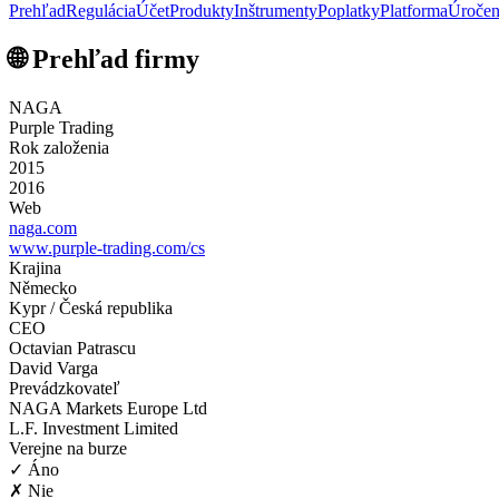
Prehľad
Regulácia
Účet
Produkty
Inštrumenty
Poplatky
Platforma
Úročen
🌐 Prehľad firmy
NAGA
Purple Trading
Rok založenia
2015
2016
Web
naga.com
www.purple-trading.com/cs
Krajina
Německo
Kypr / Česká republika
CEO
Octavian Patrascu
David Varga
Prevádzkovateľ
NAGA Markets Europe Ltd
L.F. Investment Limited
Verejne na burze
✓ Áno
✗ Nie