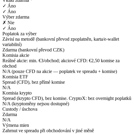
Vklad zdarma *
✓ Áno
✓ Áno
Výber zdarma
✗ Nie
✓ Áno
Poplatok za výber
Závisí na metodě (bankovní převod zpoplatněn, karta/e-wallet
variabilní)
Zdarma (bankovní převod CZK)
Komisia akcie
Reálné akcie: min. €3/obchod; akciové CFD: €2,50 komise za
obchod
N/A (pouze CFD na akcie — poplatek ve spreadu + komise)
Komisia ETF
Spread (CFD), bez přímé komise
N/A
Komisia krypto
Spread (krypto CFD), bez komise. CryptoX: bez overnight poplatků
N/A (kryptoměny nejsou dostupné)
Custody / úschova
Zdarma
N/A
Výmena mien
Zahrnut ve spreadu při obchodování v jiné měně