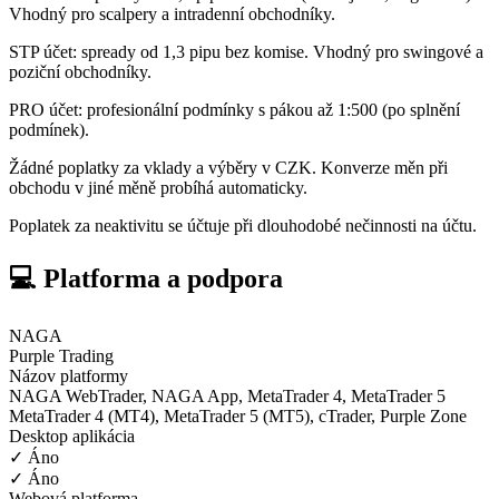
Vhodný pro scalpery a intradenní obchodníky.
STP účet: spready od 1,3 pipu bez komise. Vhodný pro swingové a
poziční obchodníky.
PRO účet: profesionální podmínky s pákou až 1:500 (po splnění
podmínek).
Žádné poplatky za vklady a výběry v CZK. Konverze měn při
obchodu v jiné měně probíhá automaticky.
Poplatek za neaktivitu se účtuje při dlouhodobé nečinnosti na účtu.
💻 Platforma a podpora
NAGA
Purple Trading
Názov platformy
NAGA WebTrader, NAGA App, MetaTrader 4, MetaTrader 5
MetaTrader 4 (MT4), MetaTrader 5 (MT5), cTrader, Purple Zone
Desktop aplikácia
✓ Áno
✓ Áno
Webová platforma