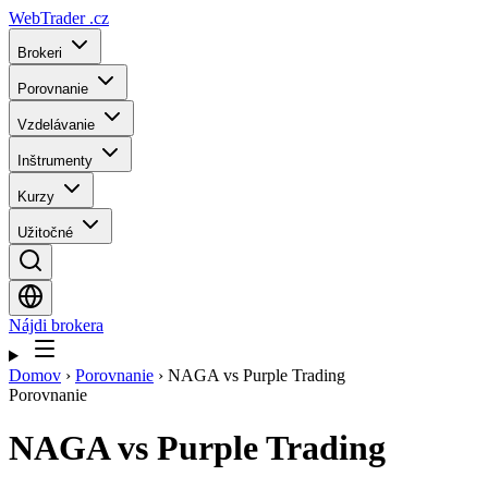
WebTrader
.cz
Brokeri
Porovnanie
Vzdelávanie
Inštrumenty
Kurzy
Užitočné
Nájdi brokera
Domov
›
Porovnanie
›
NAGA vs Purple Trading
Porovnanie
NAGA
vs
Purple Trading