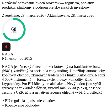
Nezávislé porovnanie dvoch brokerov — regulácia, poplatky,
produkty, platformy a podpora pre slovenských investorov.
Zverejnené: 28. marca 2026
·
Aktualizované: 28. marca 2026
68
/ 100
NAGA
Německo · od 2015
NAGA je německý fintech broker kótovaný na frankfurtské burze
(N4G), zaměřený na sociální a copy trading. Umožňuje automaticky
kopírovat obchody zkušených traderů přes funkci AutoCopy. Nabízí
4 000+ instrumentů — forex, akcie, indexy, komodity, ETF,
kryptoměny. Pro EU klienty i reálné akcie. Nevýhodou jsou vyšší
spready na základních účtech, vysoký min. vklad ($250), absence
češtiny a CZK účtu a negativní recenze ohledně výběrů prostředků.
✓
EU regulácia a poistenie vkladov
✓
Kopírovanie obchodov