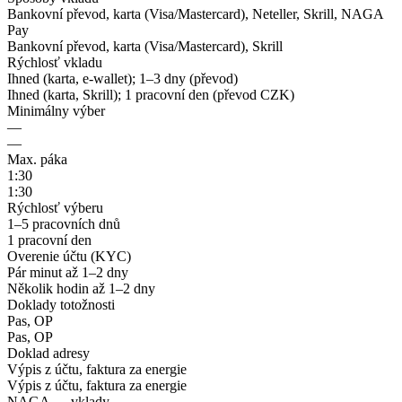
Bankovní převod, karta (Visa/Mastercard), Neteller, Skrill, NAGA
Pay
Bankovní převod, karta (Visa/Mastercard), Skrill
Rýchlosť vkladu
Ihned (karta, e-wallet); 1–3 dny (převod)
Ihned (karta, Skrill); 1 pracovní den (převod CZK)
Minimálny výber
—
—
Max. páka
1:30
1:30
Rýchlosť výberu
1–5 pracovních dnů
1 pracovní den
Overenie účtu (KYC)
Pár minut až 1–2 dny
Několik hodin až 1–2 dny
Doklady totožnosti
Pas, OP
Pas, OP
Doklad adresy
Výpis z účtu, faktura za energie
Výpis z účtu, faktura za energie
NAGA — vklady