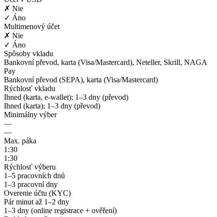
✗ Nie
✓ Áno
Multimenový účet
✗ Nie
✓ Áno
Spôsoby vkladu
Bankovní převod, karta (Visa/Mastercard), Neteller, Skrill, NAGA
Pay
Bankovní převod (SEPA), karta (Visa/Mastercard)
Rýchlosť vkladu
Ihned (karta, e-wallet); 1–3 dny (převod)
Ihned (karta); 1–3 dny (převod)
Minimálny výber
—
—
Max. páka
1:30
1:30
Rýchlosť výberu
1–5 pracovních dnů
1–3 pracovní dny
Overenie účtu (KYC)
Pár minut až 1–2 dny
1–3 dny (online registrace + ověření)