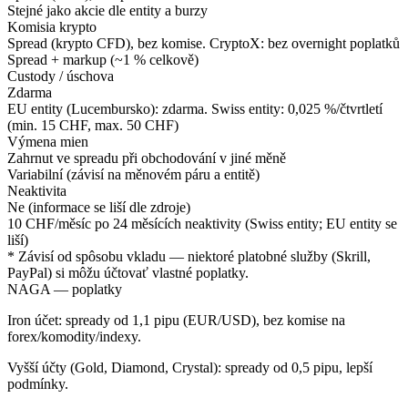
Stejné jako akcie dle entity a burzy
Komisia krypto
Spread (krypto CFD), bez komise. CryptoX: bez overnight poplatků
Spread + markup (~1 % celkově)
Custody / úschova
Zdarma
EU entity (Lucembursko): zdarma. Swiss entity: 0,025 %/čtvrtletí
(min. 15 CHF, max. 50 CHF)
Výmena mien
Zahrnut ve spreadu při obchodování v jiné měně
Variabilní (závisí na měnovém páru a entitě)
Neaktivita
Ne (informace se liší dle zdroje)
10 CHF/měsíc po 24 měsících neaktivity (Swiss entity; EU entity se
liší)
* Závisí od spôsobu vkladu — niektoré platobné služby (Skrill,
PayPal) si môžu účtovať vlastné poplatky.
NAGA — poplatky
Iron účet: spready od 1,1 pipu (EUR/USD), bez komise na
forex/komodity/indexy.
Vyšší účty (Gold, Diamond, Crystal): spready od 0,5 pipu, lepší
podmínky.