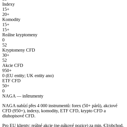
Indexy
15+
20+
Komodity
15+
15+
Reálne kryptomeny
0
52
Kryptomeny CFD
30+
52
Akcie CFD
950+
0 (EU entity; UK entity ano)
ETF CFD
50+
0
NAGA — inštrumenty
NAGA nabízí přes 4 000 instrumentů: forex (50+ párů), akciové
CFD (950+), indexy, komodity, ETF CFD, krypto CFD a
dluhopisové CFD.
Pro EU klienty: reálné akcie (ne-pákové pozice) za min. €3/obchod.