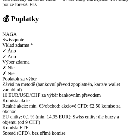
pouze forex/CFD.
💰 Poplatky
NAGA
Swissquote
Vklad zdarma *
✓ Áno
✓ Áno
Výber zdarma
✗ Nie
✗ Nie
Poplatok za výber
Závisí na metodě (bankovní převod zpoplatněn, karta/e-wallet
variabilní)
10 EUR/USD/CHF za výběr bankovním převodem
Komisia akcie
Reálné akcie: min. €3/obchod; akciové CFD: €2,50 komise za
obchod
EU entity: 0,1 % (min. 14,95 EUR); Swiss entity: dle burzy a
objemu (od 9 CHF)
Komisia ETF
Spread (CFD), bez přímé komise