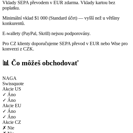
Vklady SEPA převodem v EUR zdarma. Vklady kartou bez
poplatku.
Minimální vklad $1 000 (Standard účet) — vyšší než u většiny
konkurentů.
E-wallety (PayPal, Skrill) nejsou podporovány.
Pro CZ klienty doporučujeme SEPA převod v EUR nebo Wise pro
konverzi z CZK.
📊 Čo môžeš obchodovať
NAGA
Swissquote
Akcie US
✓ Áno
✓ Áno
Akcie EU
✓ Áno
✓ Áno
Akcie CZ
✗ Nie