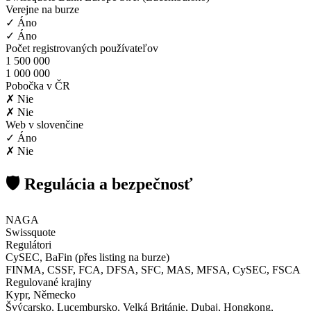
Verejne na burze
✓ Áno
✓ Áno
Počet registrovaných používateľov
1 500 000
1 000 000
Pobočka v ČR
✗ Nie
✗ Nie
Web v slovenčine
✓ Áno
✗ Nie
🛡️ Regulácia a bezpečnosť
NAGA
Swissquote
Regulátori
CySEC, BaFin (přes listing na burze)
FINMA, CSSF, FCA, DFSA, SFC, MAS, MFSA, CySEC, FSCA
Regulované krajiny
Kypr, Německo
Švýcarsko, Lucembursko, Velká Británie, Dubaj, Hongkong,