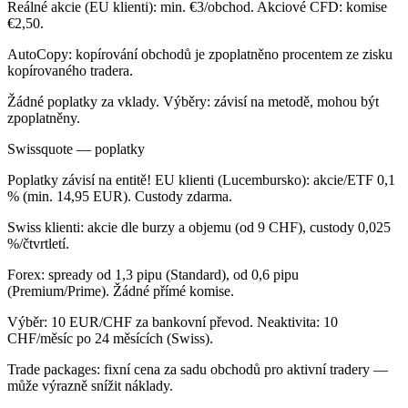
Reálné akcie (EU klienti): min. €3/obchod. Akciové CFD: komise
€2,50.
AutoCopy: kopírování obchodů je zpoplatněno procentem ze zisku
kopírovaného tradera.
Žádné poplatky za vklady. Výběry: závisí na metodě, mohou být
zpoplatněny.
Swissquote — poplatky
Poplatky závisí na entitě! EU klienti (Lucembursko): akcie/ETF 0,1
% (min. 14,95 EUR). Custody zdarma.
Swiss klienti: akcie dle burzy a objemu (od 9 CHF), custody 0,025
%/čtvrtletí.
Forex: spready od 1,3 pipu (Standard), od 0,6 pipu
(Premium/Prime). Žádné přímé komise.
Výběr: 10 EUR/CHF za bankovní převod. Neaktivita: 10
CHF/měsíc po 24 měsících (Swiss).
Trade packages: fixní cena za sadu obchodů pro aktivní tradery —
může výrazně snížit náklady.