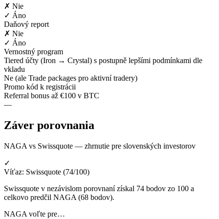
✗ Nie
✓ Áno
Daňový report
✗ Nie
✓ Áno
Vernostný program
Tiered účty (Iron → Crystal) s postupně lepšími podmínkami dle
vkladu
Ne (ale Trade packages pro aktivní tradery)
Promo kód k registrácii
Referral bonus až €100 v BTC
—
Záver porovnania
NAGA vs Swissquote — zhrnutie pre slovenských investorov
✓
Víťaz: Swissquote (74/100)
Swissquote v nezávislom porovnaní získal 74 bodov zo 100 a
celkovo predčil NAGA (68 bodov).
NAGA voľte pre…