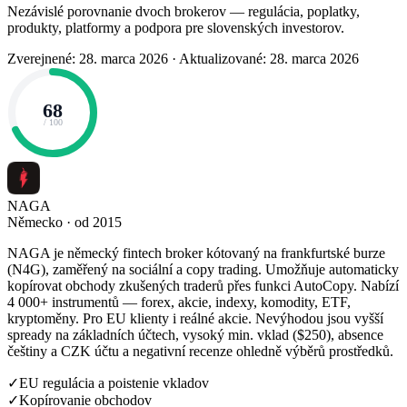
Nezávislé porovnanie dvoch brokerov — regulácia, poplatky,
produkty, platformy a podpora pre slovenských investorov.
Zverejnené: 28. marca 2026
·
Aktualizované: 28. marca 2026
68
/ 100
NAGA
Německo · od 2015
NAGA je německý fintech broker kótovaný na frankfurtské burze
(N4G), zaměřený na sociální a copy trading. Umožňuje automaticky
kopírovat obchody zkušených traderů přes funkci AutoCopy. Nabízí
4 000+ instrumentů — forex, akcie, indexy, komodity, ETF,
kryptoměny. Pro EU klienty i reálné akcie. Nevýhodou jsou vyšší
spready na základních účtech, vysoký min. vklad ($250), absence
češtiny a CZK účtu a negativní recenze ohledně výběrů prostředků.
✓
EU regulácia a poistenie vkladov
✓
Kopírovanie obchodov