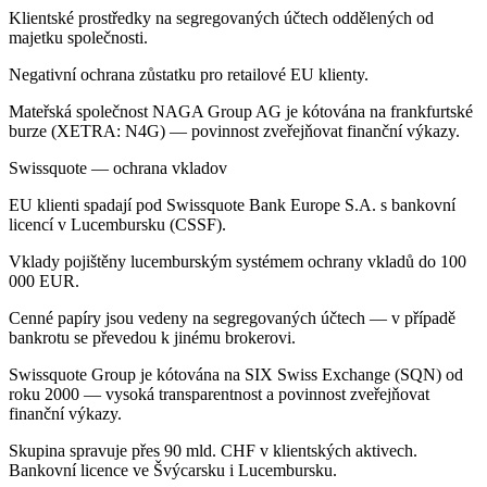
Klientské prostředky na segregovaných účtech oddělených od
majetku společnosti.
Negativní ochrana zůstatku pro retailové EU klienty.
Mateřská společnost NAGA Group AG je kótována na frankfurtské
burze (XETRA: N4G) — povinnost zveřejňovat finanční výkazy.
Swissquote — ochrana vkladov
EU klienti spadají pod Swissquote Bank Europe S.A. s bankovní
licencí v Lucembursku (CSSF).
Vklady pojištěny lucemburským systémem ochrany vkladů do 100
000 EUR.
Cenné papíry jsou vedeny na segregovaných účtech — v případě
bankrotu se převedou k jinému brokerovi.
Swissquote Group je kótována na SIX Swiss Exchange (SQN) od
roku 2000 — vysoká transparentnost a povinnost zveřejňovat
finanční výkazy.
Skupina spravuje přes 90 mld. CHF v klientských aktivech.
Bankovní licence ve Švýcarsku i Lucembursku.