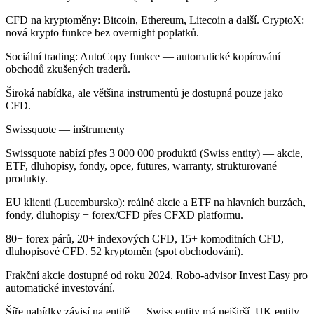
CFD na kryptoměny: Bitcoin, Ethereum, Litecoin a další. CryptoX:
nová krypto funkce bez overnight poplatků.
Sociální trading: AutoCopy funkce — automatické kopírování
obchodů zkušených traderů.
Široká nabídka, ale většina instrumentů je dostupná pouze jako
CFD.
Swissquote — inštrumenty
Swissquote nabízí přes 3 000 000 produktů (Swiss entity) — akcie,
ETF, dluhopisy, fondy, opce, futures, warranty, strukturované
produkty.
EU klienti (Lucembursko): reálné akcie a ETF na hlavních burzách,
fondy, dluhopisy + forex/CFD přes CFXD platformu.
80+ forex párů, 20+ indexových CFD, 15+ komoditních CFD,
dluhopisové CFD. 52 kryptoměn (spot obchodování).
Frakční akcie dostupné od roku 2024. Robo-advisor Invest Easy pro
automatické investování.
Šíře nabídky závisí na entitě — Swiss entity má nejširší, UK entity