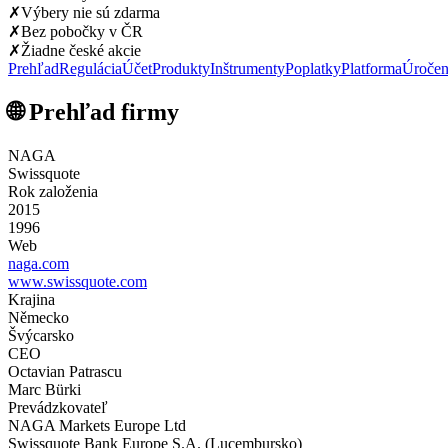
✗
Výbery nie sú zdarma
✗
Bez pobočky v ČR
✗
Žiadne české akcie
Prehľad
Regulácia
Účet
Produkty
Inštrumenty
Poplatky
Platforma
Úročen
🌐 Prehľad firmy
NAGA
Swissquote
Rok založenia
2015
1996
Web
naga.com
www.swissquote.com
Krajina
Německo
Švýcarsko
CEO
Octavian Patrascu
Marc Bürki
Prevádzkovateľ
NAGA Markets Europe Ltd
Swissquote Bank Europe S.A. (Lucembursko)