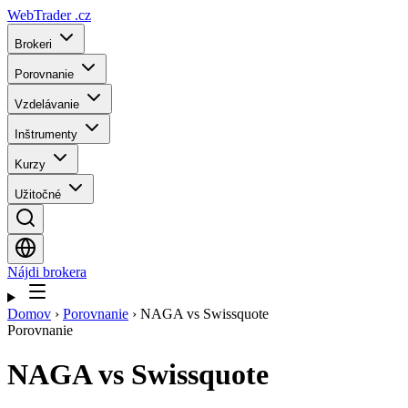
WebTrader
.cz
Brokeri
Porovnanie
Vzdelávanie
Inštrumenty
Kurzy
Užitočné
Nájdi brokera
Domov
›
Porovnanie
›
NAGA vs Swissquote
Porovnanie
NAGA
vs
Swissquote