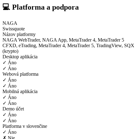
💻 Platforma a podpora
NAGA
Swissquote
Názov platformy
NAGA WebTrader, NAGA App, MetaTrader 4, MetaTrader 5
CFXD, eTrading, MetaTrader 4, MetaTrader 5, TradingView, SQX
(krypto)
Desktop aplikácia
✓ Áno
✓ Áno
Webová platforma
✓ Áno
✓ Áno
Mobilná aplikácia
✓ Áno
✓ Áno
Demo účet
✓ Áno
✓ Áno
Platforma v slovenčine
✓ Áno
✗ Nie