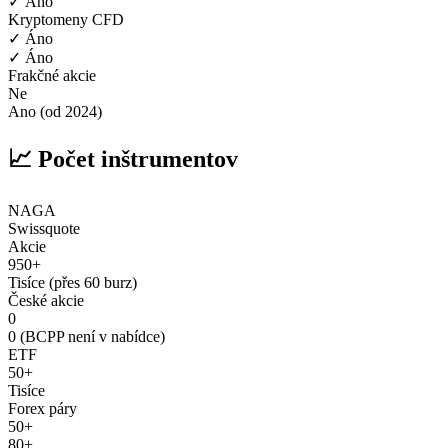
✓ Áno
Kryptomeny CFD
✓ Áno
✓ Áno
Frakčné akcie
Ne
Ano (od 2024)
📈 Počet inštrumentov
NAGA
Swissquote
Akcie
950+
Tisíce (přes 60 burz)
České akcie
0
0 (BCPP není v nabídce)
ETF
50+
Tisíce
Forex páry
50+
80+