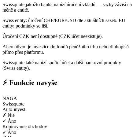
Swissquote jakožto banka nabízí úročení vkladů — sazby závisí na
měně a entitě.
Swiss entity: úročení CHF/EUR/USD dle aktuálních sazeb. EU
entity: podmínky se liší.
Úročení CZK není dostupné (CZK účet neexistuje).
Alternativou je investice do fondů peněžního trhu nebo dluhopisů
přímo přes platformu.
Swissquote také nabízí spořicí účet a další bankovní produkty
(Swiss entity).
⚡ Funkcie navyše
NAGA
Swissquote
Auto-invest
✗ Nie
✓ Áno
Kopírovanie obchodov
✓ Áno