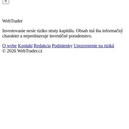
×
Web
Trader
Investovanie nesie riziko straty kapitálu. Obsah má iba informačný
charakter a nepredstavuje investičné poradenstvo.
O webe
Kontakt
Redakcia
Podmienky
Upozornenie na riziká
© 2026 WebTrader.cz