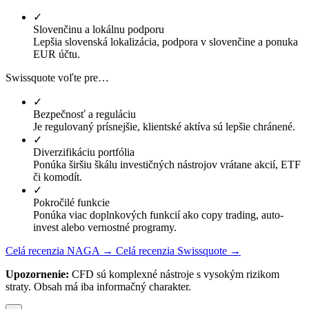
✓
Slovenčinu a lokálnu podporu
Lepšia slovenská lokalizácia, podpora v slovenčine a ponuka
EUR účtu.
Swissquote voľte pre…
✓
Bezpečnosť a reguláciu
Je regulovaný prísnejšie, klientské aktíva sú lepšie chránené.
✓
Diverzifikáciu portfólia
Ponúka širšiu škálu investičných nástrojov vrátane akcií, ETF
či komodít.
✓
Pokročilé funkcie
Ponúka viac doplnkových funkcií ako copy trading, auto-
invest alebo vernostné programy.
Celá recenzia NAGA →
Celá recenzia Swissquote →
Upozornenie:
CFD sú komplexné nástroje s vysokým rizikom
straty. Obsah má iba informačný charakter.