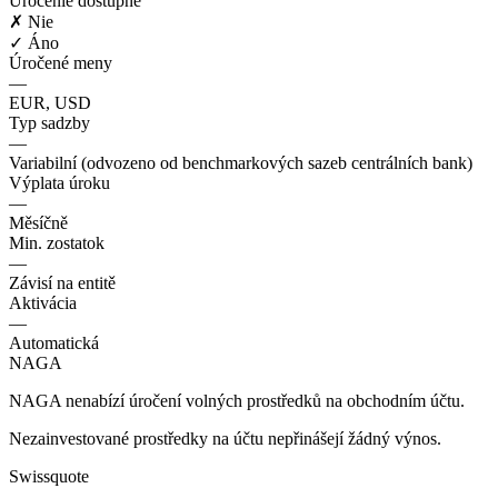
Úročenie dostupné
✗ Nie
✓ Áno
Úročené meny
—
EUR, USD
Typ sadzby
—
Variabilní (odvozeno od benchmarkových sazeb centrálních bank)
Výplata úroku
—
Měsíčně
Min. zostatok
—
Závisí na entitě
Aktivácia
—
Automatická
NAGA
NAGA nenabízí úročení volných prostředků na obchodním účtu.
Nezainvestované prostředky na účtu nepřinášejí žádný výnos.
Swissquote