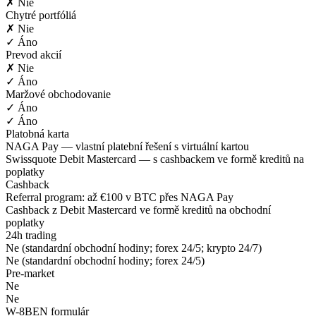
✗ Nie
Chytré portfóliá
✗ Nie
✓ Áno
Prevod akcií
✗ Nie
✓ Áno
Maržové obchodovanie
✓ Áno
✓ Áno
Platobná karta
NAGA Pay — vlastní platební řešení s virtuální kartou
Swissquote Debit Mastercard — s cashbackem ve formě kreditů na
poplatky
Cashback
Referral program: až €100 v BTC přes NAGA Pay
Cashback z Debit Mastercard ve formě kreditů na obchodní
poplatky
24h trading
Ne (standardní obchodní hodiny; forex 24/5; krypto 24/7)
Ne (standardní obchodní hodiny; forex 24/5)
Pre-market
Ne
Ne
W-8BEN formulár