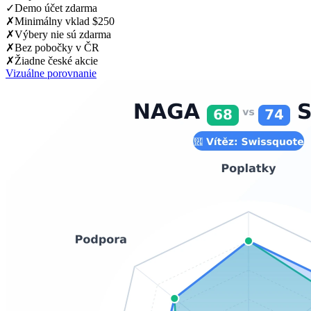
✓
Demo účet zdarma
✗
Minimálny vklad $250
✗
Výbery nie sú zdarma
✗
Bez pobočky v ČR
✗
Žiadne české akcie
Vizuálne porovnanie