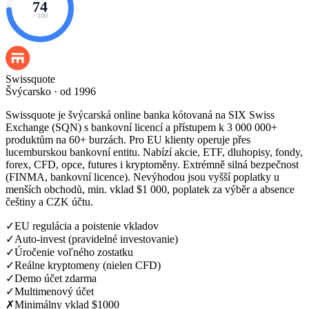
74
/ 100
Swissquote
Švýcarsko · od 1996
Swissquote je švýcarská online banka kótovaná na SIX Swiss
Exchange (SQN) s bankovní licencí a přístupem k 3 000 000+
produktům na 60+ burzách. Pro EU klienty operuje přes
lucemburskou bankovní entitu. Nabízí akcie, ETF, dluhopisy, fondy,
forex, CFD, opce, futures i kryptoměny. Extrémně silná bezpečnost
(FINMA, bankovní licence). Nevýhodou jsou vyšší poplatky u
menších obchodů, min. vklad $1 000, poplatek za výběr a absence
češtiny a CZK účtu.
✓
EU regulácia a poistenie vkladov
✓
Auto-invest (pravidelné investovanie)
✓
Úročenie voľného zostatku
✓
Reálne kryptomeny (nielen CFD)
✓
Demo účet zdarma
✓
Multimenový účet
✗
Minimálny vklad $1000