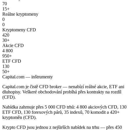
70
15+
Reálne kryptomeny
0
0
Kryptomeny CFD
420
30+
Akcie CFD
4 800
950+
ETF CFD
130
50+
Capital.com — inštrumenty
Capital.com je čistě CFD broker — nenabízí reálné akcie, ETF ani
dluhopisy. Veškeré obchodování probíhá přes kontrakty na rozdíl
(CFD).
Nabídka zahrnuje přes 5 000 CFD trhů: 4 800 akciových CFD, 130
ETF CFD, 130 forexových párů, 35 indexů, 70 komodit a 420+
kryptoměn (CFD).
Krypto CFD jsou jednou z nejširších nabídek na trhu — přes 450