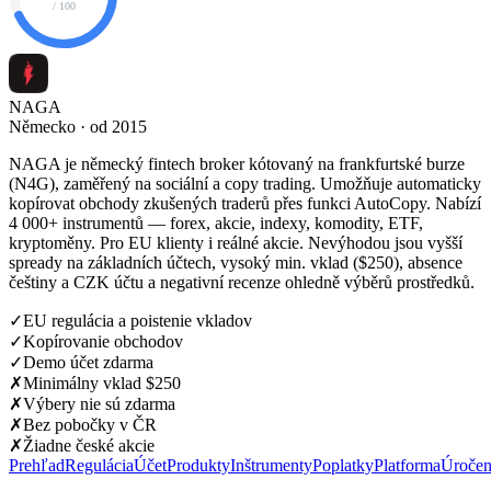
/ 100
NAGA
Německo · od 2015
NAGA je německý fintech broker kótovaný na frankfurtské burze
(N4G), zaměřený na sociální a copy trading. Umožňuje automaticky
kopírovat obchody zkušených traderů přes funkci AutoCopy. Nabízí
4 000+ instrumentů — forex, akcie, indexy, komodity, ETF,
kryptoměny. Pro EU klienty i reálné akcie. Nevýhodou jsou vyšší
spready na základních účtech, vysoký min. vklad ($250), absence
češtiny a CZK účtu a negativní recenze ohledně výběrů prostředků.
✓
EU regulácia a poistenie vkladov
✓
Kopírovanie obchodov
✓
Demo účet zdarma
✗
Minimálny vklad $250
✗
Výbery nie sú zdarma
✗
Bez pobočky v ČR
✗
Žiadne české akcie
Prehľad
Regulácia
Účet
Produkty
Inštrumenty
Poplatky
Platforma
Úročen