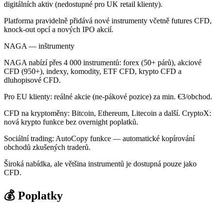
digitálních aktiv (nedostupné pro UK retail klienty).
Platforma pravidelně přidává nové instrumenty včetně futures CFD,
knock-out opcí a nových IPO akcií.
NAGA — inštrumenty
NAGA nabízí přes 4 000 instrumentů: forex (50+ párů), akciové
CFD (950+), indexy, komodity, ETF CFD, krypto CFD a
dluhopisové CFD.
Pro EU klienty: reálné akcie (ne-pákové pozice) za min. €3/obchod.
CFD na kryptoměny: Bitcoin, Ethereum, Litecoin a další. CryptoX:
nová krypto funkce bez overnight poplatků.
Sociální trading: AutoCopy funkce — automatické kopírování
obchodů zkušených traderů.
Široká nabídka, ale většina instrumentů je dostupná pouze jako
CFD.
💰 Poplatky