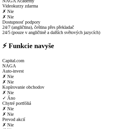
NAGA Academy
Videokurzy zdarma
✗ Nie
✗ Nie
Dostupnosť podpory
24/7 (angličtina), čeština přes překladač
24/5 (pouze v angličtině a dalších světových jazycích)
⚡ Funkcie navyše
Capital.com
NAGA
Auto-invest
✗ Nie
✗ Nie
Kopírovanie obchodov
✗ Nie
✓ Áno
Chytré portfóliá
✗ Nie
✗ Nie
Prevod akcií
✗ Nie