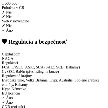
1 500 000
Pobočka v ČR
✗ Nie
✗ Nie
Web v slovenčine
✗ Nie
✓ Áno
🛡️ Regulácia a bezpečnosť
Capital.com
NAGA
Regulátori
FCA, CySEC, ASIC, SCA (SAE), SCB (Bahamy)
CySEC, BaFin (přes listing na burze)
Regulované krajiny
Evropská unie, Velká Británie, Kypr, Austrálie, Spojené arabské
emiráty, Bahamy
Kypr, Německo
EU licencia
✓ Áno
✓ Áno
ČNB registrácia