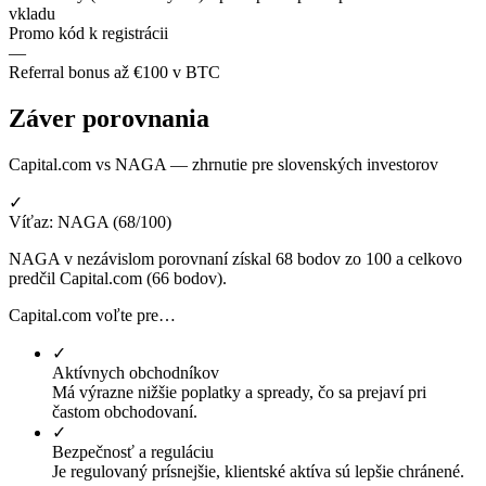
vkladu
Promo kód k registrácii
—
Referral bonus až €100 v BTC
Záver porovnania
Capital.com vs NAGA — zhrnutie pre slovenských investorov
✓
Víťaz: NAGA (68/100)
NAGA v nezávislom porovnaní získal 68 bodov zo 100 a celkovo
predčil Capital.com (66 bodov).
Capital.com voľte pre…
✓
Aktívnych obchodníkov
Má výrazne nižšie poplatky a spready, čo sa prejaví pri
častom obchodovaní.
✓
Bezpečnosť a reguláciu
Je regulovaný prísnejšie, klientské aktíva sú lepšie chránené.