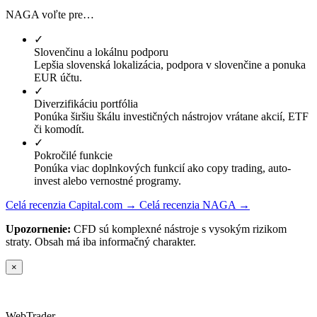
NAGA voľte pre…
✓
Slovenčinu a lokálnu podporu
Lepšia slovenská lokalizácia, podpora v slovenčine a ponuka
EUR účtu.
✓
Diverzifikáciu portfólia
Ponúka širšiu škálu investičných nástrojov vrátane akcií, ETF
či komodít.
✓
Pokročilé funkcie
Ponúka viac doplnkových funkcií ako copy trading, auto-
invest alebo vernostné programy.
Celá recenzia Capital.com →
Celá recenzia NAGA →
Upozornenie:
CFD sú komplexné nástroje s vysokým rizikom
straty. Obsah má iba informačný charakter.
×
Web
Trader