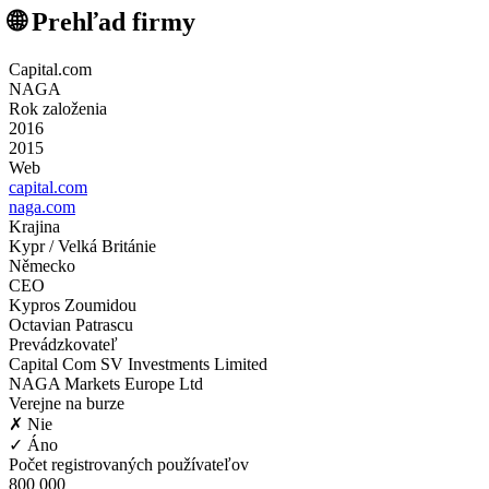
🌐 Prehľad firmy
Capital.com
NAGA
Rok založenia
2016
2015
Web
capital.com
naga.com
Krajina
Kypr / Velká Británie
Německo
CEO
Kypros Zoumidou
Octavian Patrascu
Prevádzkovateľ
Capital Com SV Investments Limited
NAGA Markets Europe Ltd
Verejne na burze
✗ Nie
✓ Áno
Počet registrovaných používateľov
800 000