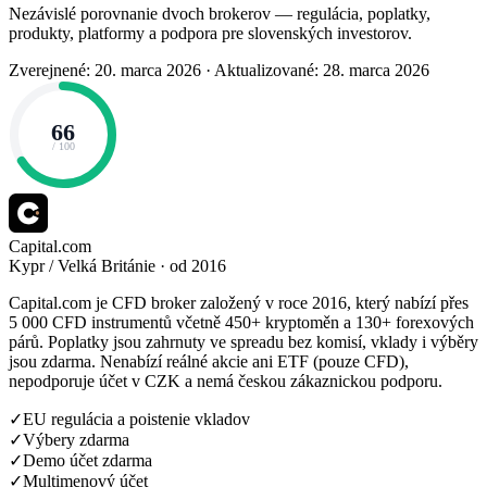
Nezávislé porovnanie dvoch brokerov — regulácia, poplatky,
produkty, platformy a podpora pre slovenských investorov.
Zverejnené: 20. marca 2026
·
Aktualizované: 28. marca 2026
66
/ 100
Capital.com
Kypr / Velká Británie · od 2016
Capital.com je CFD broker založený v roce 2016, který nabízí přes
5 000 CFD instrumentů včetně 450+ kryptoměn a 130+ forexových
párů. Poplatky jsou zahrnuty ve spreadu bez komisí, vklady i výběry
jsou zdarma. Nenabízí reálné akcie ani ETF (pouze CFD),
nepodporuje účet v CZK a nemá českou zákaznickou podporu.
✓
EU regulácia a poistenie vkladov
✓
Výbery zdarma
✓
Demo účet zdarma
✓
Multimenový účet