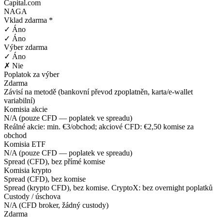
Capital.com
NAGA
Vklad zdarma *
✓ Áno
✓ Áno
Výber zdarma
✓ Áno
✗ Nie
Poplatok za výber
Zdarma
Závisí na metodě (bankovní převod zpoplatněn, karta/e-wallet
variabilní)
Komisia akcie
N/A (pouze CFD — poplatek ve spreadu)
Reálné akcie: min. €3/obchod; akciové CFD: €2,50 komise za
obchod
Komisia ETF
N/A (pouze CFD — poplatek ve spreadu)
Spread (CFD), bez přímé komise
Komisia krypto
Spread (CFD), bez komise
Spread (krypto CFD), bez komise. CryptoX: bez overnight poplatků
Custody / úschova
N/A (CFD broker, žádný custody)
Zdarma