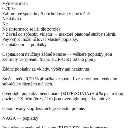
Výmena mien
0,70 %
Zahrnut ve spreadu při obchodování v jiné měně
Neaktivita
Ne
Ne (informace se liší dle zdroje)
* Závisí od spôsobu vkladu — niektoré platobné služby (Skrill,
PayPal) si môžu účtovať vlastné poplatky.
Capital.com — poplatky
Capital.com neúčtuje žádné komise — veškeré poplatky jsou
zahrnuty ve spreadu (např. EUR/USD od 0,6 pipu).
Žádné poplatky za vklady, výběry ani neaktivitu.
Směna měn: 0,70 % přirážka ke spotu. Lze se vyhnout vedením
sub-účtů v různých měnách.
Overnight poplatky: benchmark (SOFR/SONIA) + 4 % p.a. u long
pozic; u 1X účtu (bez páky) jsou overnight poplatky nulové.
Garantovaný stop-loss: účtuje se extra prémie.
NAGA — poplatky
Iron účet: spready od 1,1 pipu (EUR/USD), bez komise na