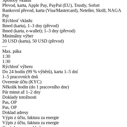
Spôsoby vkladu
Převod, karta, Apple Pay, PayPal (EU), Trustly, Sofort
Bankovní převod, karta (Visa/Mastercard), Neteller, Skrill, NAGA
Pay
Rýchlosť vkladu
Ihned (karta), 1–3 dny (převod)
Ihned (karta, e-wallet); 1–3 dny (převod)
Minimálny výber
20 USD (karta), 50 USD (převod)
—
Max. páka
1:30
1:30
Rýchlosť výberu
Do 24 hodin (99 % výběrů), karta 1–5 dní
1–5 pracovních dnů
Overenie účtu (KYC)
Několik hodin (do 1 pracovního dne)
Pár minut až 1–2 dny
Doklady totožnosti
Pas, OP
Pas, OP
Doklad adresy
Výpis z účtu, faktura za energie
Výpis z účtu, faktura za energie