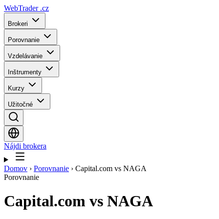
WebTrader
.cz
Brokeri
Porovnanie
Vzdelávanie
Inštrumenty
Kurzy
Užitočné
Nájdi brokera
Domov
›
Porovnanie
›
Capital.com vs NAGA
Porovnanie
Capital.com
vs
NAGA