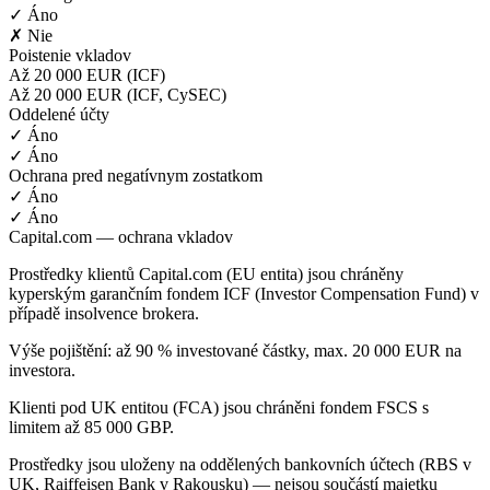
✓ Áno
✗ Nie
Poistenie vkladov
Až 20 000 EUR (ICF)
Až 20 000 EUR (ICF, CySEC)
Oddelené účty
✓ Áno
✓ Áno
Ochrana pred negatívnym zostatkom
✓ Áno
✓ Áno
Capital.com — ochrana vkladov
Prostředky klientů Capital.com (EU entita) jsou chráněny
kyperským garančním fondem ICF (Investor Compensation Fund) v
případě insolvence brokera.
Výše pojištění: až 90 % investované částky, max. 20 000 EUR na
investora.
Klienti pod UK entitou (FCA) jsou chráněni fondem FSCS s
limitem až 85 000 GBP.
Prostředky jsou uloženy na oddělených bankovních účtech (RBS v
UK, Raiffeisen Bank v Rakousku) — nejsou součástí majetku