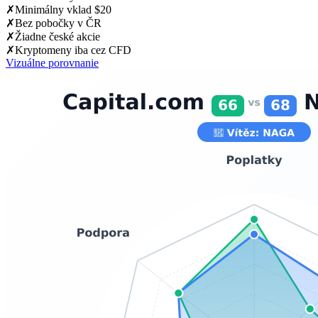
✗
Minimálny vklad $20
✗
Bez pobočky v ČR
✗
Žiadne české akcie
✗
Kryptomeny iba cez CFD
Vizuálne porovnanie