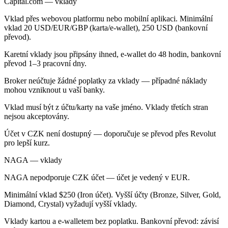
Capital.com — vklady
Vklad přes webovou platformu nebo mobilní aplikaci. Minimální
vklad 20 USD/EUR/GBP (karta/e-wallet), 250 USD (bankovní
převod).
Karetní vklady jsou připsány ihned, e-wallet do 48 hodin, bankovní
převod 1–3 pracovní dny.
Broker neúčtuje žádné poplatky za vklady — případné náklady
mohou vzniknout u vaší banky.
Vklad musí být z účtu/karty na vaše jméno. Vklady třetích stran
nejsou akceptovány.
Účet v CZK není dostupný — doporučuje se převod přes Revolut
pro lepší kurz.
NAGA — vklady
NAGA nepodporuje CZK účet — účet je vedený v EUR.
Minimální vklad $250 (Iron účet). Vyšší účty (Bronze, Silver, Gold,
Diamond, Crystal) vyžadují vyšší vklady.
Vklady kartou a e-walletem bez poplatku. Bankovní převod: závisí