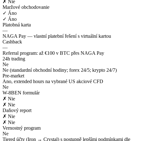
✗ Nie
Maržové obchodovanie
✓ Áno
✓ Áno
Platobná karta
—
NAGA Pay — vlastní platební řešení s virtuální kartou
Cashback
—
Referral program: až €100 v BTC přes NAGA Pay
24h trading
Ne
Ne (standardní obchodní hodiny; forex 24/5; krypto 24/7)
Pre-market
Ano, extended hours na vybrané US akciové CFD
Ne
W-8BEN formulár
✗ Nie
✗ Nie
Daňový report
✗ Nie
✗ Nie
Vernostný program
Ne
Tiered účty (Iron → Crystal) s postupně lepšími podmínkami dle