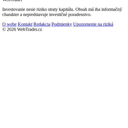
Investovanie nesie riziko straty kapitálu. Obsah má iba informačný
charakter a nepredstavuje investičné poradenstvo.
O webe
Kontakt
Redakcia
Podmienky
Upozornenie na riziká
© 2026 WebTrader.cz