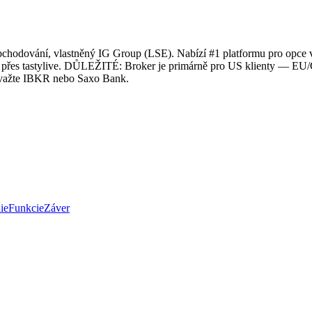
s obchodování, vlastněný IG Group (LSE). Nabízí #1 platformu pro op
ace přes tastylive. DŮLEŽITÉ: Broker je primárně pro US klienty — EU
zvažte IBKR nebo Saxo Bank.
ie
Funkcie
Záver