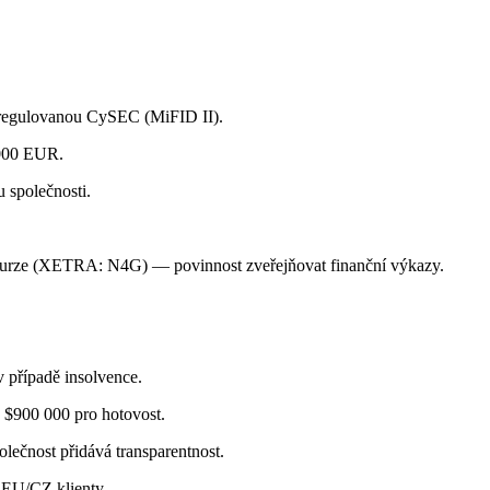
 regulovanou CySEC (MiFID II).
 000 EUR.
 společnosti.
burze (XETRA: N4G) — povinnost zveřejňovat finanční výkazy.
 případě insolvence.
 $900 000 pro hotovost.
ečnost přidává transparentnost.
 EU/CZ klienty.