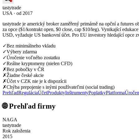
tastytrade
USA · od 2017
tastytrade je americký broker zaměřený primárně na opční a future
za opce ($1/kontrakt open, $0 close, cap $10/leg). Vynikající eduk
USD, vyžaduje US bankovní účet. Pro EU investory hledající opce 
✓
Bez minimálneho vkladu
✓
Výbery zdarma
✓
Úročenie voľného zostatku
✓
Reálne kryptomeny (nielen CFD)
✗
Bez pobočky v ČR
✗
Žiadne české akcie
✗
Účet v CZK nie je k dispozícii
✗
Chýba prepojenie s inými používateľmi (social trading)
Prehľad
Regulácia
Účet
Produkty
Inštrumenty
Poplatky
Platforma
Úročen
🌐 Prehľad firmy
NAGA
tastytrade
Rok založenia
2015