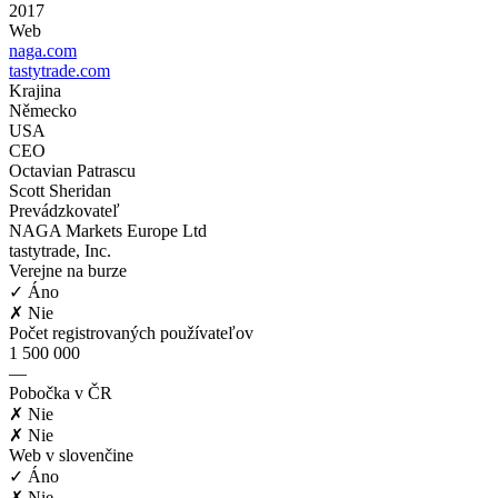
2017
Web
naga.com
tastytrade.com
Krajina
Německo
USA
CEO
Octavian Patrascu
Scott Sheridan
Prevádzkovateľ
NAGA Markets Europe Ltd
tastytrade, Inc.
Verejne na burze
✓ Áno
✗ Nie
Počet registrovaných používateľov
1 500 000
—
Pobočka v ČR
✗ Nie
✗ Nie
Web v slovenčine
✓ Áno
✗ Nie