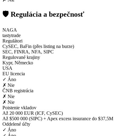
🛡️ Regulácia a bezpečnosť
NAGA
tastytrade
Regulátori
CySEC, BaFin (přes listing na burze)
SEC, FINRA, NFA, SIPC
Regulované krajiny
Kypr, Německo
USA
EU licencia
✓ Áno
✗ Nie
ČNB registrácia
✗ Nie
✗ Nie
Poistenie vkladov
Až 20 000 EUR (ICF, CySEC)
Až $500 000 (SIPC) + Apex excess insurance do $37,5M
Oddelené účty
✓ Áno
✓ Áno