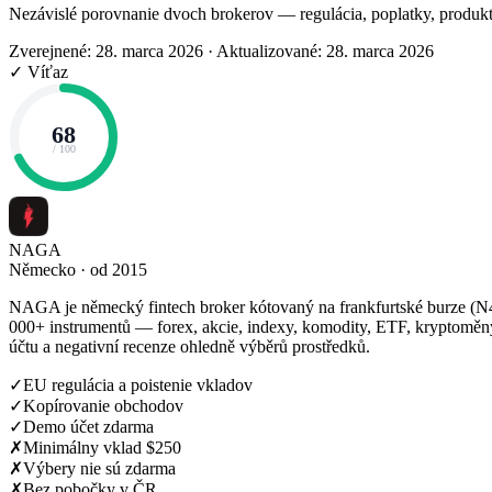
Nezávislé porovnanie dvoch brokerov — regulácia, poplatky, produkt
Zverejnené: 28. marca 2026
·
Aktualizované: 28. marca 2026
✓ Víťaz
68
/ 100
NAGA
Německo · od 2015
NAGA je německý fintech broker kótovaný na frankfurtské burze (N4
000+ instrumentů — forex, akcie, indexy, komodity, ETF, kryptoměny
účtu a negativní recenze ohledně výběrů prostředků.
✓
EU regulácia a poistenie vkladov
✓
Kopírovanie obchodov
✓
Demo účet zdarma
✗
Minimálny vklad $250
✗
Výbery nie sú zdarma
✗
Bez pobočky v ČR