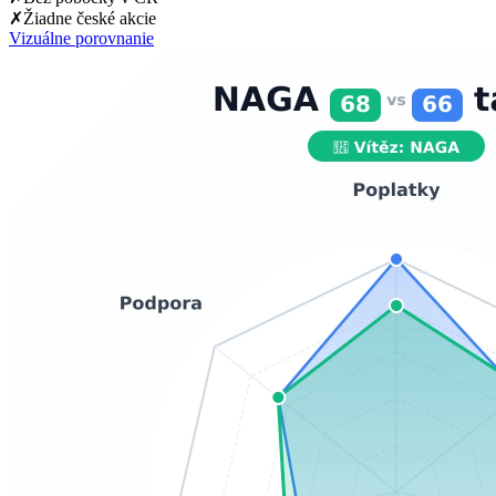
✗
Žiadne české akcie
Vizuálne porovnanie