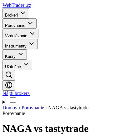
WebTrader
.cz
Brokeri
Porovnanie
Vzdelávanie
Inštrumenty
Kurzy
Užitočné
Nájdi brokera
Domov
›
Porovnanie
›
NAGA vs tastytrade
Porovnanie
NAGA
vs
tastytrade