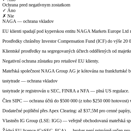
Ochrana pred negatívnym zostatkom
✓ Áno
✗ Nie
NAGA — ochrana vkladov
EU klienti spadají pod kyperskou entitu NAGA Markets Europe Ltd
Prostředky chráněny Investor Compensation Fund (ICF) do výše 20
Klientské prostředky na segregovaných účtech oddělených od majetku
Negativní ochrana zůstatku pro retailové EU klienty.
Mateřská společnost NAGA Group AG je kótována na frankfurtské 
tastytrade — ochrana vkladov
tastytrade je registrován u SEC, FINRA a NFA — plná US regulace.
Člen SIPC — ochrana účtů do $500 000 (z toho $250 000 hotovost) v
Dodatečné pojištění přes Apex Clearing: až $37,5M pro cenné papíry,
Vlastněn IG Group (LSE: IGG) — veřejně obchodovaná mateřská spol
Žádná EU licence (CySEC, FCA) — broker není primárně určen pro