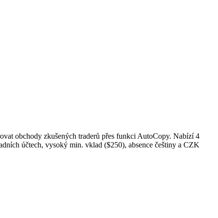
ovat obchody zkušených traderů přes funkci AutoCopy. Nabízí 4
ladních účtech, vysoký min. vklad ($250), absence češtiny a CZK