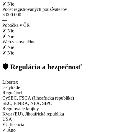
✗ Nie
Počet registrovaných používateľov
3 000 000
—
Pobočka v ČR
✗ Nie
✗ Nie
Web v slovenčine
✗ Nie
✗ Nie
🛡️ Regulácia a bezpečnosť
Libertex
tastytrade
Regulátori
CySEC, FSCA (Jihoafrická republika)
SEC, FINRA, NFA, SIPC
Regulované krajiny
Kypr (EU), Jihoafrická republika
USA
EU licencia
✓ Áno