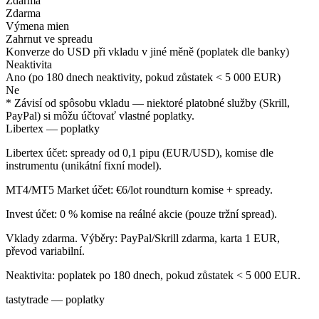
Zdarma
Zdarma
Výmena mien
Zahrnut ve spreadu
Konverze do USD při vkladu v jiné měně (poplatek dle banky)
Neaktivita
Ano (po 180 dnech neaktivity, pokud zůstatek < 5 000 EUR)
Ne
* Závisí od spôsobu vkladu — niektoré platobné služby (Skrill,
PayPal) si môžu účtovať vlastné poplatky.
Libertex — poplatky
Libertex účet: spready od 0,1 pipu (EUR/USD), komise dle
instrumentu (unikátní fixní model).
MT4/MT5 Market účet: €6/lot roundturn komise + spready.
Invest účet: 0 % komise na reálné akcie (pouze tržní spread).
Vklady zdarma. Výběry: PayPal/Skrill zdarma, karta 1 EUR,
převod variabilní.
Neaktivita: poplatek po 180 dnech, pokud zůstatek < 5 000 EUR.
tastytrade — poplatky