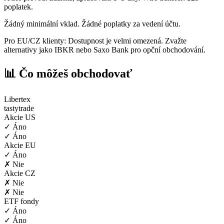
poplatek.
Žádný minimální vklad. Žádné poplatky za vedení účtu.
Pro EU/CZ klienty: Dostupnost je velmi omezená. Zvažte
alternativy jako IBKR nebo Saxo Bank pro opční obchodování.
📊 Čo môžeš obchodovať
Libertex
tastytrade
Akcie US
✓ Áno
✓ Áno
Akcie EU
✓ Áno
✗ Nie
Akcie CZ
✗ Nie
✗ Nie
ETF fondy
✓ Áno
✓ Áno