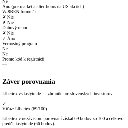
Ne
Ano (pre-market a after-hours na US akciích)
W-8BEN formulár
✗ Nie
✗ Nie
Daňový report
✗ Nie
✓ Áno
Vernostný program
Ne
Ne
Promo kód k registrácii
—
—
Záver porovnania
Libertex vs tastytrade — zhrnutie pre slovenských investorov
✓
Víťaz: Libertex (69/100)
Libertex v nezávislom porovnaní získal 69 bodov zo 100 a celkovo
predčil tastytrade (66 bodov).