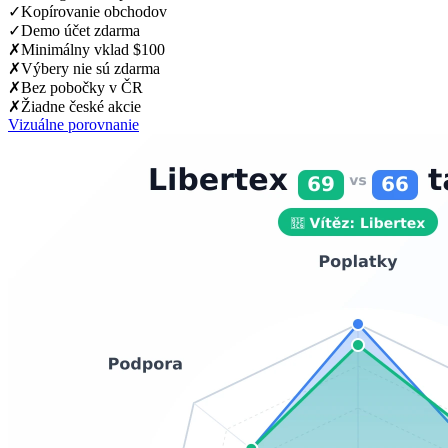
✓
Kopírovanie obchodov
✓
Demo účet zdarma
✗
Minimálny vklad $100
✗
Výbery nie sú zdarma
✗
Bez pobočky v ČR
✗
Žiadne české akcie
Vizuálne porovnanie