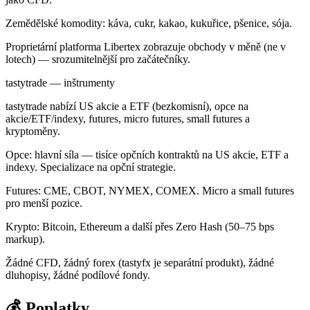
Zemědělské komodity: káva, cukr, kakao, kukuřice, pšenice, sója.
Proprietární platforma Libertex zobrazuje obchody v měně (ne v
lotech) — srozumitelnější pro začátečníky.
tastytrade — inštrumenty
tastytrade nabízí US akcie a ETF (bezkomisní), opce na
akcie/ETF/indexy, futures, micro futures, small futures a
kryptoměny.
Opce: hlavní síla — tisíce opčních kontraktů na US akcie, ETF a
indexy. Specializace na opční strategie.
Futures: CME, CBOT, NYMEX, COMEX. Micro a small futures
pro menší pozice.
Krypto: Bitcoin, Ethereum a další přes Zero Hash (50–75 bps
markup).
Žádné CFD, žádný forex (tastyfx je separátní produkt), žádné
dluhopisy, žádné podílové fondy.
💰 Poplatky