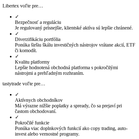
Libertex voľte pre…
✓
Bezpečnosť a reguláciu
Je regulovaný prísnejšie, klientské aktíva sú lepšie chránené.
✓
Diverzifikáciu portfólia
Ponúka širšiu škálu investičných nástrojov vrátane akcií, ETF
či komodít.
✓
Kvalitu platformy
Lepšie hodnotená obchodná platforma s pokročilými
nástrojmi a prehľadným rozhraním.
tastytrade voľte pre…
✓
Aktívnych obchodníkov
Má výrazne nižšie poplatky a spready, čo sa prejaví pri
častom obchodovaní.
✓
Pokročilé funkcie
Ponúka viac doplnkových funkcií ako copy trading, auto-
invest alebo vernostné programy.