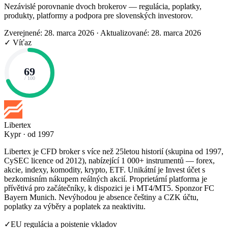
Nezávislé porovnanie dvoch brokerov — regulácia, poplatky,
produkty, platformy a podpora pre slovenských investorov.
Zverejnené: 28. marca 2026
·
Aktualizované: 28. marca 2026
✓ Víťaz
69
/ 100
Libertex
Kypr · od 1997
Libertex je CFD broker s více než 25letou historií (skupina od 1997,
CySEC licence od 2012), nabízející 1 000+ instrumentů — forex,
akcie, indexy, komodity, krypto, ETF. Unikátní je Invest účet s
bezkomisním nákupem reálných akcií. Proprietární platforma je
přívětivá pro začátečníky, k dispozici je i MT4/MT5. Sponzor FC
Bayern Munich. Nevýhodou je absence češtiny a CZK účtu,
poplatky za výběry a poplatek za neaktivitu.
✓
EU regulácia a poistenie vkladov