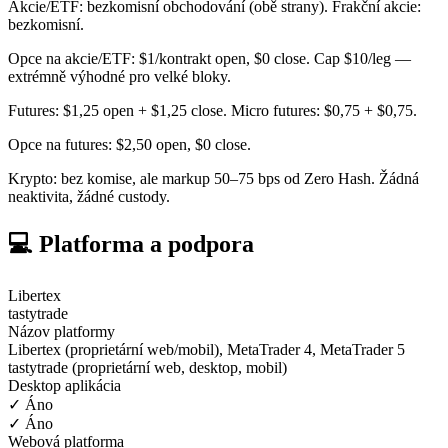
Akcie/ETF: bezkomisní obchodování (obě strany). Frakční akcie:
bezkomisní.
Opce na akcie/ETF: $1/kontrakt open, $0 close. Cap $10/leg —
extrémně výhodné pro velké bloky.
Futures: $1,25 open + $1,25 close. Micro futures: $0,75 + $0,75.
Opce na futures: $2,50 open, $0 close.
Krypto: bez komise, ale markup 50–75 bps od Zero Hash. Žádná
neaktivita, žádné custody.
💻 Platforma a podpora
Libertex
tastytrade
Názov platformy
Libertex (proprietární web/mobil), MetaTrader 4, MetaTrader 5
tastytrade (proprietární web, desktop, mobil)
Desktop aplikácia
✓ Áno
✓ Áno
Webová platforma