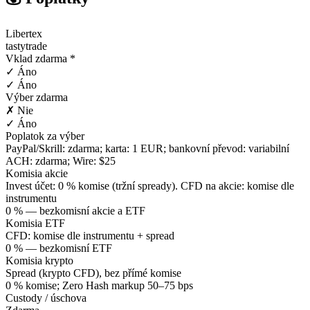
Libertex
tastytrade
Vklad zdarma *
✓ Áno
✓ Áno
Výber zdarma
✗ Nie
✓ Áno
Poplatok za výber
PayPal/Skrill: zdarma; karta: 1 EUR; bankovní převod: variabilní
ACH: zdarma; Wire: $25
Komisia akcie
Invest účet: 0 % komise (tržní spready). CFD na akcie: komise dle
instrumentu
0 % — bezkomisní akcie a ETF
Komisia ETF
CFD: komise dle instrumentu + spread
0 % — bezkomisní ETF
Komisia krypto
Spread (krypto CFD), bez přímé komise
0 % komise; Zero Hash markup 50–75 bps
Custody / úschova