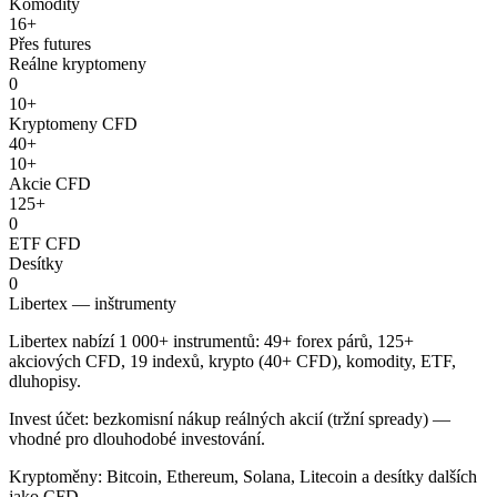
Komodity
16+
Přes futures
Reálne kryptomeny
0
10+
Kryptomeny CFD
40+
10+
Akcie CFD
125+
0
ETF CFD
Desítky
0
Libertex — inštrumenty
Libertex nabízí 1 000+ instrumentů: 49+ forex párů, 125+
akciových CFD, 19 indexů, krypto (40+ CFD), komodity, ETF,
dluhopisy.
Invest účet: bezkomisní nákup reálných akcií (tržní spready) —
vhodné pro dlouhodobé investování.
Kryptoměny: Bitcoin, Ethereum, Solana, Litecoin a desítky dalších
jako CFD.