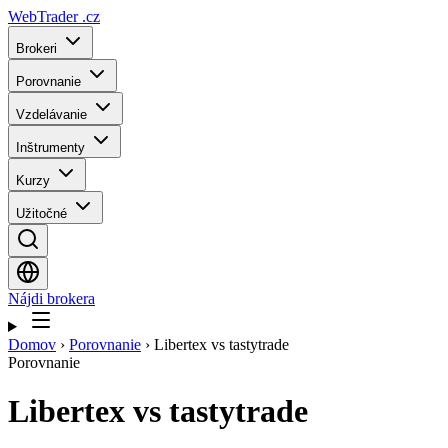
WebTrader
.cz
Brokeri
Porovnanie
Vzdelávanie
Inštrumenty
Kurzy
Užitočné
Nájdi brokera
Domov
›
Porovnanie
›
Libertex vs tastytrade
Porovnanie
Libertex
vs
tastytrade