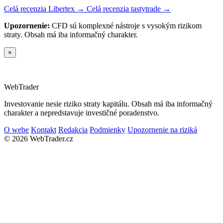
Celá recenzia Libertex →
Celá recenzia tastytrade →
Upozornenie:
CFD sú komplexné nástroje s vysokým rizikom
straty. Obsah má iba informačný charakter.
×
Web
Trader
Investovanie nesie riziko straty kapitálu. Obsah má iba informačný
charakter a nepredstavuje investičné poradenstvo.
O webe
Kontakt
Redakcia
Podmienky
Upozornenie na riziká
© 2026 WebTrader.cz