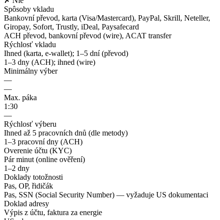
✗ Nie
Spôsoby vkladu
Bankovní převod, karta (Visa/Mastercard), PayPal, Skrill, Neteller,
Giropay, Sofort, Trustly, iDeal, Paysafecard
ACH převod, bankovní převod (wire), ACAT transfer
Rýchlosť vkladu
Ihned (karta, e-wallet); 1–5 dní (převod)
1–3 dny (ACH); ihned (wire)
Minimálny výber
—
—
Max. páka
1:30
—
Rýchlosť výberu
Ihned až 5 pracovních dnů (dle metody)
1–3 pracovní dny (ACH)
Overenie účtu (KYC)
Pár minut (online ověření)
1–2 dny
Doklady totožnosti
Pas, OP, řidičák
Pas, SSN (Social Security Number) — vyžaduje US dokumentaci
Doklad adresy
Výpis z účtu, faktura za energie