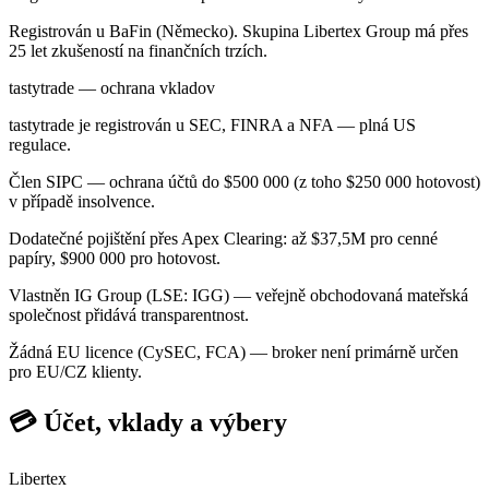
Registrován u BaFin (Německo). Skupina Libertex Group má přes
25 let zkušeností na finančních trzích.
tastytrade — ochrana vkladov
tastytrade je registrován u SEC, FINRA a NFA — plná US
regulace.
Člen SIPC — ochrana účtů do $500 000 (z toho $250 000 hotovost)
v případě insolvence.
Dodatečné pojištění přes Apex Clearing: až $37,5M pro cenné
papíry, $900 000 pro hotovost.
Vlastněn IG Group (LSE: IGG) — veřejně obchodovaná mateřská
společnost přidává transparentnost.
Žádná EU licence (CySEC, FCA) — broker není primárně určen
pro EU/CZ klienty.
💳 Účet, vklady a výbery
Libertex