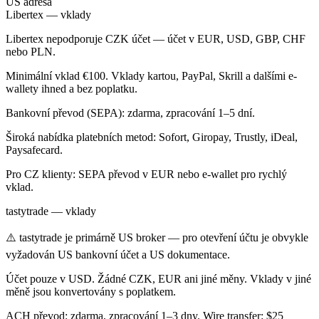
US adresa
Libertex — vklady
Libertex nepodporuje CZK účet — účet v EUR, USD, GBP, CHF
nebo PLN.
Minimální vklad €100. Vklady kartou, PayPal, Skrill a dalšími e-
wallety ihned a bez poplatku.
Bankovní převod (SEPA): zdarma, zpracování 1–5 dní.
Široká nabídka platebních metod: Sofort, Giropay, Trustly, iDeal,
Paysafecard.
Pro CZ klienty: SEPA převod v EUR nebo e-wallet pro rychlý
vklad.
tastytrade — vklady
⚠️ tastytrade je primárně US broker — pro otevření účtu je obvykle
vyžadován US bankovní účet a US dokumentace.
Účet pouze v USD. Žádné CZK, EUR ani jiné měny. Vklady v jiné
měně jsou konvertovány s poplatkem.
ACH převod: zdarma, zpracování 1–3 dny. Wire transfer: $25