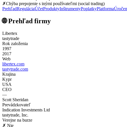
✗
Chýba prepojenie s inými používateľmi (social trading)
Prehľad
Regulácia
Účet
Produkty
Inštrumenty
Poplatky
Platforma
Úročen
🌐 Prehľad firmy
Libertex
tastytrade
Rok založenia
1997
2017
Web
libertex.com
tastytrade.com
Krajina
Kypr
USA
CEO
—
Scott Sheridan
Prevádzkovateľ
Indication Investments Ltd
tastytrade, Inc.
Verejne na burze
✗ Nie