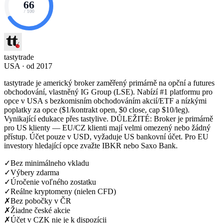
66
/ 100
tastytrade
USA · od 2017
tastytrade je americký broker zaměřený primárně na opční a futures
obchodování, vlastněný IG Group (LSE). Nabízí #1 platformu pro
opce v USA s bezkomisním obchodováním akcií/ETF a nízkými
poplatky za opce ($1/kontrakt open, $0 close, cap $10/leg).
Vynikající edukace přes tastylive. DŮLEŽITÉ: Broker je primárně
pro US klienty — EU/CZ klienti mají velmi omezený nebo žádný
přístup. Účet pouze v USD, vyžaduje US bankovní účet. Pro EU
investory hledající opce zvažte IBKR nebo Saxo Bank.
✓
Bez minimálneho vkladu
✓
Výbery zdarma
✓
Úročenie voľného zostatku
✓
Reálne kryptomeny (nielen CFD)
✗
Bez pobočky v ČR
✗
Žiadne české akcie
✗
Účet v CZK nie je k dispozícii