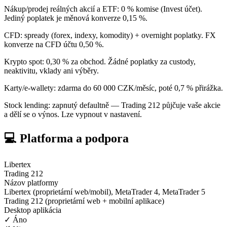
Nákup/prodej reálných akcií a ETF: 0 % komise (Invest účet).
Jediný poplatek je měnová konverze 0,15 %.
CFD: spready (forex, indexy, komodity) + overnight poplatky. FX
konverze na CFD účtu 0,50 %.
Krypto spot: 0,30 % za obchod. Žádné poplatky za custody,
neaktivitu, vklady ani výběry.
Karty/e-wallety: zdarma do 60 000 CZK/měsíc, poté 0,7 % přirážka.
Stock lending: zapnutý defaultně — Trading 212 půjčuje vaše akcie
a dělí se o výnos. Lze vypnout v nastavení.
💻 Platforma a podpora
Libertex
Trading 212
Názov platformy
Libertex (proprietární web/mobil), MetaTrader 4, MetaTrader 5
Trading 212 (proprietární web + mobilní aplikace)
Desktop aplikácia
✓ Áno