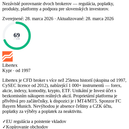
Nezávislé porovnanie dvoch brokerov — regulácia, poplatky,
produkty, platformy a podpora pre slovenských investorov.
Zverejnené: 28. marca 2026
·
Aktualizované: 28. marca 2026
69
/ 100
Libertex
Kypr · od 1997
Libertex je CFD broker s více než 25letou historií (skupina od 1997,
CySEC licence od 2012), nabízející 1 000+ instrumentů — forex,
akcie, indexy, komodity, krypto, ETF. Unikátní je Invest účet s
bezkomisním nákupem reálných akcií. Proprietární platforma je
přívětivá pro začátečníky, k dispozici je i MT4/MT5. Sponzor FC
Bayern Munich. Nevýhodou je absence češtiny a CZK účtu,
poplatky za výběry a poplatek za neaktivitu.
✓
EU regulácia a poistenie vkladov
✓
Kopírovanie obchodov