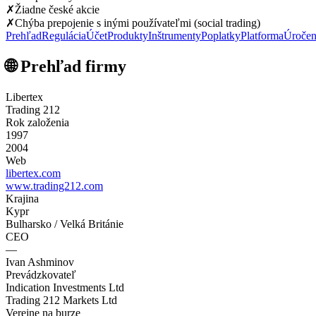
✗
Žiadne české akcie
✗
Chýba prepojenie s inými používateľmi (social trading)
Prehľad
Regulácia
Účet
Produkty
Inštrumenty
Poplatky
Platforma
Úročen
🌐 Prehľad firmy
Libertex
Trading 212
Rok založenia
1997
2004
Web
libertex.com
www.trading212.com
Krajina
Kypr
Bulharsko / Velká Británie
CEO
—
Ivan Ashminov
Prevádzkovateľ
Indication Investments Ltd
Trading 212 Markets Ltd
Verejne na burze