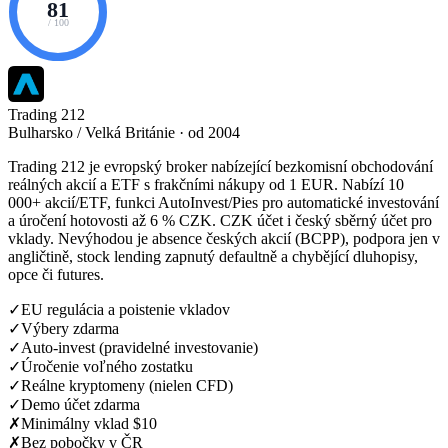
81
/ 100
Trading 212
Bulharsko / Velká Británie · od 2004
Trading 212 je evropský broker nabízející bezkomisní obchodování
reálných akcií a ETF s frakčními nákupy od 1 EUR. Nabízí 10
000+ akcií/ETF, funkci AutoInvest/Pies pro automatické investování
a úročení hotovosti až 6 % CZK. CZK účet i český sběrný účet pro
vklady. Nevýhodou je absence českých akcií (BCPP), podpora jen v
angličtině, stock lending zapnutý defaultně a chybějící dluhopisy,
opce či futures.
✓
EU regulácia a poistenie vkladov
✓
Výbery zdarma
✓
Auto-invest (pravidelné investovanie)
✓
Úročenie voľného zostatku
✓
Reálne kryptomeny (nielen CFD)
✓
Demo účet zdarma
✗
Minimálny vklad $10
✗
Bez pobočky v ČR