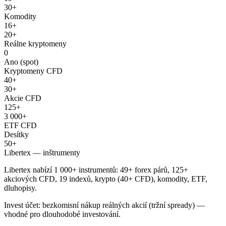
30+
Komodity
16+
20+
Reálne kryptomeny
0
Ano (spot)
Kryptomeny CFD
40+
30+
Akcie CFD
125+
3 000+
ETF CFD
Desítky
50+
Libertex — inštrumenty
Libertex nabízí 1 000+ instrumentů: 49+ forex párů, 125+
akciových CFD, 19 indexů, krypto (40+ CFD), komodity, ETF,
dluhopisy.
Invest účet: bezkomisní nákup reálných akcií (tržní spready) —
vhodné pro dlouhodobé investování.