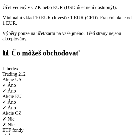
Účet vedený v CZK nebo EUR (USD účet není dostupný!).
Minimální vklad 10 EUR (Invest) / 1 EUR (CFD). Frakční akcie od
1 EUR.
Výběry pouze na účet/kartu na vaše jméno. Třetí strany nejsou
akceptovány.
📊 Čo môžeš obchodovať
Libertex
Trading 212
Akcie US
✓ Áno
✓ Áno
Akcie EU
✓ Áno
✓ Áno
Akcie CZ
✗ Nie
✗ Nie
ETF fondy