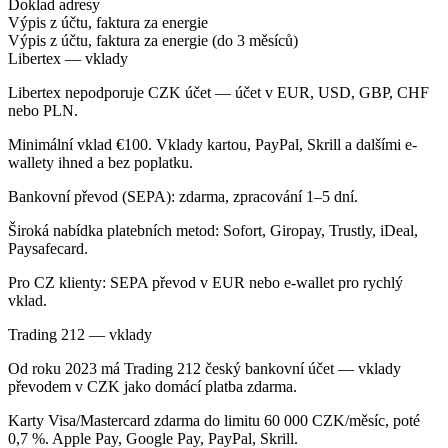
Doklad adresy
Výpis z účtu, faktura za energie
Výpis z účtu, faktura za energie (do 3 měsíců)
Libertex — vklady
Libertex nepodporuje CZK účet — účet v EUR, USD, GBP, CHF
nebo PLN.
Minimální vklad €100. Vklady kartou, PayPal, Skrill a dalšími e-
wallety ihned a bez poplatku.
Bankovní převod (SEPA): zdarma, zpracování 1–5 dní.
Široká nabídka platebních metod: Sofort, Giropay, Trustly, iDeal,
Paysafecard.
Pro CZ klienty: SEPA převod v EUR nebo e-wallet pro rychlý
vklad.
Trading 212 — vklady
Od roku 2023 má Trading 212 český bankovní účet — vklady
převodem v CZK jako domácí platba zdarma.
Karty Visa/Mastercard zdarma do limitu 60 000 CZK/měsíc, poté
0,7 %. Apple Pay, Google Pay, PayPal, Skrill.