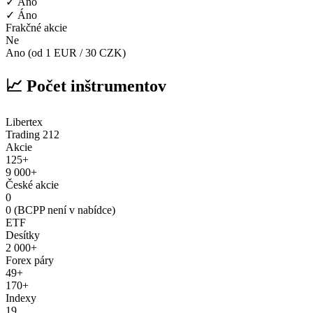
✓ Áno
✓ Áno
Frakčné akcie
Ne
Ano (od 1 EUR / 30 CZK)
📈 Počet inštrumentov
Libertex
Trading 212
Akcie
125+
9 000+
České akcie
0
0 (BCPP není v nabídce)
ETF
Desítky
2 000+
Forex páry
49+
170+
Indexy
19