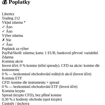
💰 Poplatky
Libertex
Trading 212
Vklad zdarma *
✓ Áno
✓ Áno
Výber zdarma
✗ Nie
✓ Áno
Poplatok za výber
PayPal/Skrill: zdarma; karta: 1 EUR; bankovní převod: variabilní
Zdarma
Komisia akcie
Invest účet: 0 % komise (tržní spready). CFD na akcie: komise dle
instrumentu
0 % — bezkomisní obchodování reálných akcií (Invest účet)
Komisia ETF
CFD: komise dle instrumentu + spread
0 % — bezkomisní obchodování ETF (Invest účet)
Komisia krypto
Spread (krypto CFD), bez přímé komise
0,30 % z hodnoty obchodu (spot krypto)
Custody / úschova