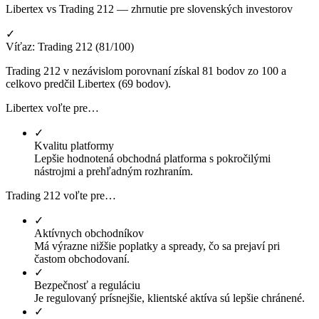
Libertex vs Trading 212 — zhrnutie pre slovenských investorov
✓
Víťaz: Trading 212 (81/100)
Trading 212 v nezávislom porovnaní získal 81 bodov zo 100 a
celkovo predčil Libertex (69 bodov).
Libertex voľte pre…
✓
Kvalitu platformy
Lepšie hodnotená obchodná platforma s pokročilými
nástrojmi a prehľadným rozhraním.
Trading 212 voľte pre…
✓
Aktívnych obchodníkov
Má výrazne nižšie poplatky a spready, čo sa prejaví pri
častom obchodovaní.
✓
Bezpečnosť a reguláciu
Je regulovaný prísnejšie, klientské aktíva sú lepšie chránené.
✓