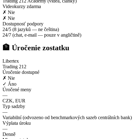
Trading 212 Academy (videa, články)
Videokurzy zdarma
✗ Nie
✗ Nie
Dostupnosť podpory
24/5 (8 jazyků — ne čeština)
24/7 (chat, e-mail — pouze v angličtině)
🏦 Úročenie zostatku
Libertex
Trading 212
Úročenie dostupné
✗ Nie
✓ Áno
Úročené meny
—
CZK, EUR
Typ sadzby
—
Variabilní (odvozeno od benchmarkových sazeb centrálních bank)
Výplata úroku
—
Denně