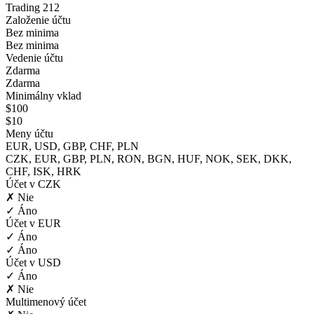
Trading 212
Založenie účtu
Bez minima
Bez minima
Vedenie účtu
Zdarma
Zdarma
Minimálny vklad
$100
$10
Meny účtu
EUR, USD, GBP, CHF, PLN
CZK, EUR, GBP, PLN, RON, BGN, HUF, NOK, SEK, DKK,
CHF, ISK, HRK
Účet v CZK
✗ Nie
✓ Áno
Účet v EUR
✓ Áno
✓ Áno
Účet v USD
✓ Áno
✗ Nie
Multimenový účet