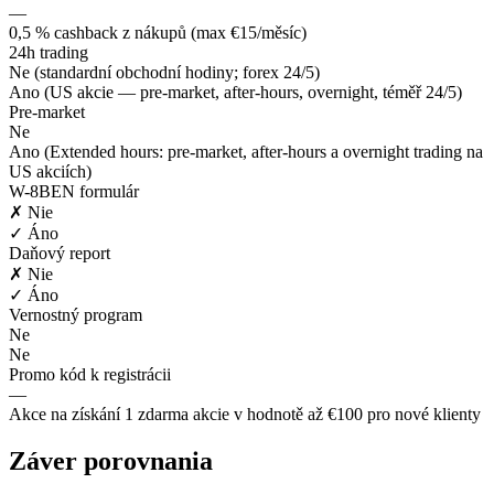
—
0,5 % cashback z nákupů (max €15/měsíc)
24h trading
Ne (standardní obchodní hodiny; forex 24/5)
Ano (US akcie — pre-market, after-hours, overnight, téměř 24/5)
Pre-market
Ne
Ano (Extended hours: pre-market, after-hours a overnight trading na
US akciích)
W-8BEN formulár
✗ Nie
✓ Áno
Daňový report
✗ Nie
✓ Áno
Vernostný program
Ne
Ne
Promo kód k registrácii
—
Akce na získání 1 zdarma akcie v hodnotě až €100 pro nové klienty
Záver porovnania