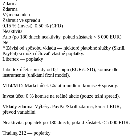
Zdarma
Zdarma
Výmena mien
Zahrnut ve spreadu
0,15 % (Invest); 0,50 % (CFD)
Neaktivita
Ano (po 180 dnech neaktivity, pokud zůstatek < 5 000 EUR)
Ne
* Závisí od spôsobu vkladu — niektoré platobné služby (Skrill,
PayPal) si môžu účtovať vlastné poplatky.
Libertex — poplatky
Libertex účet: spready od 0,1 pipu (EUR/USD), komise dle
instrumentu (unikátní fixní model).
MT4/MT5 Market účet: €6/lot roundturn komise + spready.
Invest účet: 0 % komise na reálné akcie (pouze tržní spread).
Vklady zdarma. Výběry: PayPal/Skrill zdarma, karta 1 EUR,
převod variabilní.
Neaktivita: poplatek po 180 dnech, pokud zůstatek < 5 000 EUR.
Trading 212 — poplatky