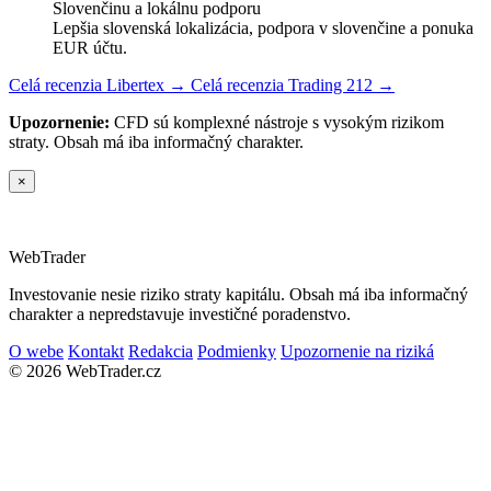
Slovenčinu a lokálnu podporu
Lepšia slovenská lokalizácia, podpora v slovenčine a ponuka
EUR účtu.
Celá recenzia Libertex →
Celá recenzia Trading 212 →
Upozornenie:
CFD sú komplexné nástroje s vysokým rizikom
straty. Obsah má iba informačný charakter.
×
Web
Trader
Investovanie nesie riziko straty kapitálu. Obsah má iba informačný
charakter a nepredstavuje investičné poradenstvo.
O webe
Kontakt
Redakcia
Podmienky
Upozornenie na riziká
© 2026 WebTrader.cz