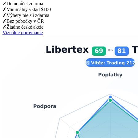
✓
Demo účet zdarma
✗
Minimálny vklad $100
✗
Výbery nie sú zdarma
✗
Bez pobočky v ČR
✗
Žiadne české akcie
Vizuálne porovnanie