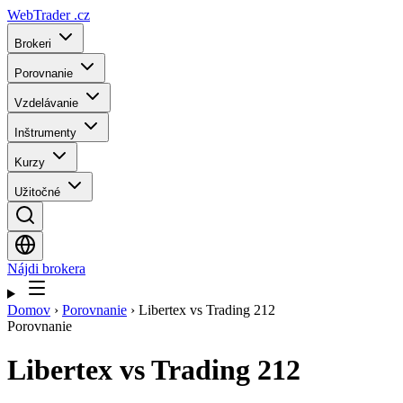
WebTrader
.cz
Brokeri
Porovnanie
Vzdelávanie
Inštrumenty
Kurzy
Užitočné
Nájdi brokera
Domov
›
Porovnanie
›
Libertex vs Trading 212
Porovnanie
Libertex
vs
Trading 212