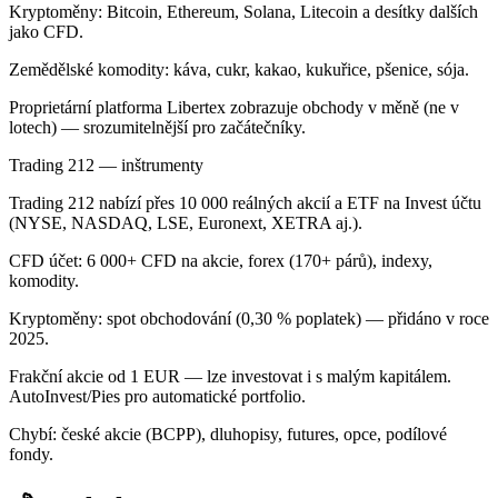
Kryptoměny: Bitcoin, Ethereum, Solana, Litecoin a desítky dalších
jako CFD.
Zemědělské komodity: káva, cukr, kakao, kukuřice, pšenice, sója.
Proprietární platforma Libertex zobrazuje obchody v měně (ne v
lotech) — srozumitelnější pro začátečníky.
Trading 212 — inštrumenty
Trading 212 nabízí přes 10 000 reálných akcií a ETF na Invest účtu
(NYSE, NASDAQ, LSE, Euronext, XETRA aj.).
CFD účet: 6 000+ CFD na akcie, forex (170+ párů), indexy,
komodity.
Kryptoměny: spot obchodování (0,30 % poplatek) — přidáno v roce
2025.
Frakční akcie od 1 EUR — lze investovat i s malým kapitálem.
AutoInvest/Pies pro automatické portfolio.
Chybí: české akcie (BCPP), dluhopisy, futures, opce, podílové
fondy.