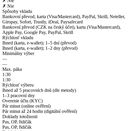
✗ Nie
✗ Nie
Spôsoby vkladu
Bankovní převod, karta (Visa/Mastercard), PayPal, Skrill, Neteller,
Giropay, Sofort, Trustly, iDeal, Paysafecard
Bankovní převod (CZK na český účet), karta (Visa/Mastercard),
Apple Pay, Google Pay, PayPal, Skrill
Rýchlosť vkladu
Ihned (karta, e-wallet); 1–5 dní (převod)
Ihned (karta, e-wallet); 1–2 dny (převod)
Minimálny výber
—
—
Max. páka
1:30
1:30
Rýchlosť výberu
Ihned až 5 pracovních dnů (dle metody)
1–3 pracovní dny
Overenie účtu (KYC)
Pár minut (online ověření)
Pár minut až 24 hodin (digitální ověření)
Doklady totožnosti
Pas, OP, řidičák
Pas, OP, řidičák