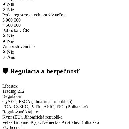
✗ Nie
✗ Nie
Počet registrovaných používateľov
3 000 000
4 500 000
Pobočka v ČR
✗ Nie
✗ Nie
Web v slovenčine
✗ Nie
✓ Áno
🛡️ Regulácia a bezpečnosť
Libertex
Trading 212
Regulátori
CySEC, FSCA (Jihoafrická republika)
FCA, CySEC, BaFin, ASIC, FSC (Bulharsko)
Regulované krajiny
Kypr (EU), Jihoafrická republika
Velká Británie, Kypr, Německo, Austrálie, Bulharsko
EU licencia