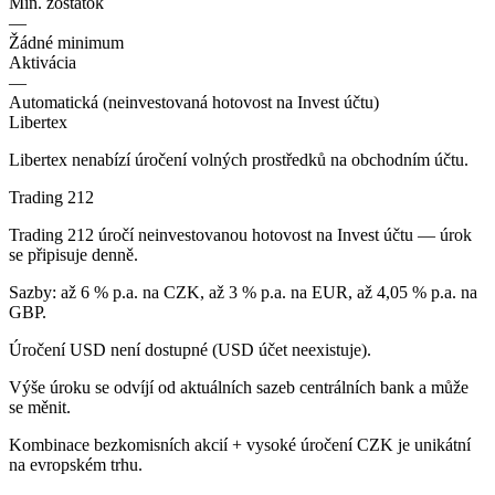
Min. zostatok
—
Žádné minimum
Aktivácia
—
Automatická (neinvestovaná hotovost na Invest účtu)
Libertex
Libertex nenabízí úročení volných prostředků na obchodním účtu.
Trading 212
Trading 212 úročí neinvestovanou hotovost na Invest účtu — úrok
se připisuje denně.
Sazby: až 6 % p.a. na CZK, až 3 % p.a. na EUR, až 4,05 % p.a. na
GBP.
Úročení USD není dostupné (USD účet neexistuje).
Výše úroku se odvíjí od aktuálních sazeb centrálních bank a může
se měnit.
Kombinace bezkomisních akcií + vysoké úročení CZK je unikátní
na evropském trhu.