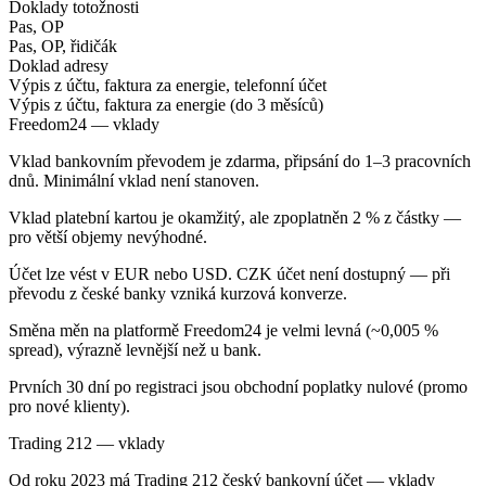
Doklady totožnosti
Pas, OP
Pas, OP, řidičák
Doklad adresy
Výpis z účtu, faktura za energie, telefonní účet
Výpis z účtu, faktura za energie (do 3 měsíců)
Freedom24 — vklady
Vklad bankovním převodem je zdarma, připsání do 1–3 pracovních
dnů. Minimální vklad není stanoven.
Vklad platební kartou je okamžitý, ale zpoplatněn 2 % z částky —
pro větší objemy nevýhodné.
Účet lze vést v EUR nebo USD. CZK účet není dostupný — při
převodu z české banky vzniká kurzová konverze.
Směna měn na platformě Freedom24 je velmi levná (~0,005 %
spread), výrazně levnější než u bank.
Prvních 30 dní po registraci jsou obchodní poplatky nulové (promo
pro nové klienty).
Trading 212 — vklady
Od roku 2023 má Trading 212 český bankovní účet — vklady