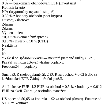
0 % — bezkomisní obchodování ETF (Invest účet)
Komisia krypto
N/A (kryptoměny nejsou dostupné)
0,30 % z hodnoty obchodu (spot krypto)
Custody / úschova
Zdarma
Zdarma
Výmena mien
~0,005 % (velmi nízký spread)
0,15 % (Invest); 0,50 % (CFD)
Neaktivita
Ne
Ne
* Závisí od spôsobu vkladu — niektoré platobné služby (Skrill,
PayPal) si môžu účtovať vlastné poplatky.
Freedom24 — poplatky
Smart EUR (nejpopulárnější): 2 EUR za obchod + 0,02 EUR za
každou akcii/ETF. Žádný měsíční paušál.
All Inclusive EUR: 1,2 EUR za obchod + 0,5 % z hodnoty + 0,012
EUR za akcii. Zahrnuje osobního manažera.
US opce: od $0,65 za kontrakt + $2 za obchod (Smart). Futures: od
$0,50 za kontrakt.