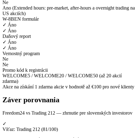
Ne
Ano (Extended hours: pre-market, after-hours a overnight trading na
US akciích)
W-8BEN formulár
✓ Áno
✓ Áno
Daňový report
✓ Áno
✓ Áno
Vernostný program
Ne
Ne
Promo kód k registrácii
WELCOME5 / WELCOME20 / WELCOME50 (až 20 akcií
zdarma)
Akce na získání 1 zdarma akcie v hodnotě až €100 pro nové klienty
Záver porovnania
Freedom24 vs Trading 212 — zhrnutie pre slovenských investorov
✓
Víťaz: Trading 212 (81/100)