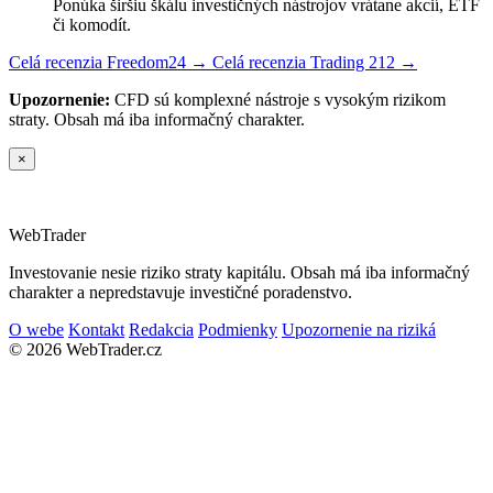
Ponúka širšiu škálu investičných nástrojov vrátane akcií, ETF
či komodít.
Celá recenzia Freedom24 →
Celá recenzia Trading 212 →
Upozornenie:
CFD sú komplexné nástroje s vysokým rizikom
straty. Obsah má iba informačný charakter.
×
Web
Trader
Investovanie nesie riziko straty kapitálu. Obsah má iba informačný
charakter a nepredstavuje investičné poradenstvo.
O webe
Kontakt
Redakcia
Podmienky
Upozornenie na riziká
© 2026 WebTrader.cz