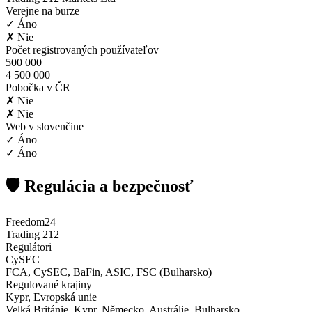
Verejne na burze
✓ Áno
✗ Nie
Počet registrovaných používateľov
500 000
4 500 000
Pobočka v ČR
✗ Nie
✗ Nie
Web v slovenčine
✓ Áno
✓ Áno
🛡️ Regulácia a bezpečnosť
Freedom24
Trading 212
Regulátori
CySEC
FCA, CySEC, BaFin, ASIC, FSC (Bulharsko)
Regulované krajiny
Kypr, Evropská unie
Velká Británie, Kypr, Německo, Austrálie, Bulharsko