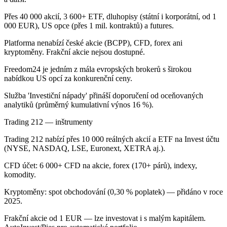
Přes 40 000 akcií, 3 600+ ETF, dluhopisy (státní i korporátní, od 1
000 EUR), US opce (přes 1 mil. kontraktů) a futures.
Platforma nenabízí české akcie (BCPP), CFD, forex ani
kryptoměny. Frakční akcie nejsou dostupné.
Freedom24 je jedním z mála evropských brokerů s širokou
nabídkou US opcí za konkurenční ceny.
Služba 'Investiční nápady' přináší doporučení od oceňovaných
analytiků (průměrný kumulativní výnos 16 %).
Trading 212 — inštrumenty
Trading 212 nabízí přes 10 000 reálných akcií a ETF na Invest účtu
(NYSE, NASDAQ, LSE, Euronext, XETRA aj.).
CFD účet: 6 000+ CFD na akcie, forex (170+ párů), indexy,
komodity.
Kryptoměny: spot obchodování (0,30 % poplatek) — přidáno v roce
2025.
Frakční akcie od 1 EUR — lze investovat i s malým kapitálem.