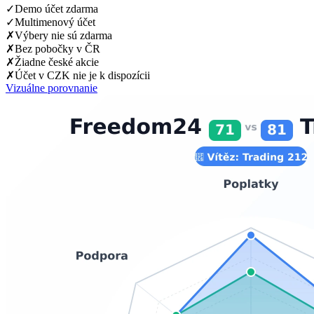
✓
Demo účet zdarma
✓
Multimenový účet
✗
Výbery nie sú zdarma
✗
Bez pobočky v ČR
✗
Žiadne české akcie
✗
Účet v CZK nie je k dispozícii
Vizuálne porovnanie