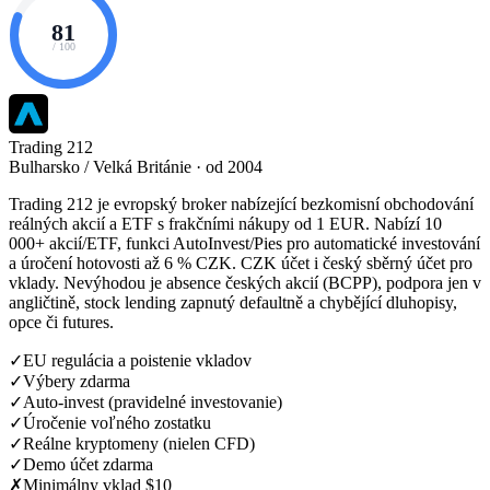
81
/ 100
Trading 212
Bulharsko / Velká Británie · od 2004
Trading 212 je evropský broker nabízející bezkomisní obchodování
reálných akcií a ETF s frakčními nákupy od 1 EUR. Nabízí 10
000+ akcií/ETF, funkci AutoInvest/Pies pro automatické investování
a úročení hotovosti až 6 % CZK. CZK účet i český sběrný účet pro
vklady. Nevýhodou je absence českých akcií (BCPP), podpora jen v
angličtině, stock lending zapnutý defaultně a chybějící dluhopisy,
opce či futures.
✓
EU regulácia a poistenie vkladov
✓
Výbery zdarma
✓
Auto-invest (pravidelné investovanie)
✓
Úročenie voľného zostatku
✓
Reálne kryptomeny (nielen CFD)
✓
Demo účet zdarma
✗
Minimálny vklad $10