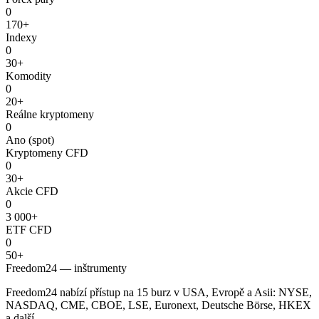
0
170+
Indexy
0
30+
Komodity
0
20+
Reálne kryptomeny
0
Ano (spot)
Kryptomeny CFD
0
30+
Akcie CFD
0
3 000+
ETF CFD
0
50+
Freedom24 — inštrumenty
Freedom24 nabízí přístup na 15 burz v USA, Evropě a Asii: NYSE,
NASDAQ, CME, CBOE, LSE, Euronext, Deutsche Börse, HKEX
a další.