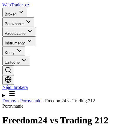
WebTrader
.cz
Brokeri
Porovnanie
Vzdelávanie
Inštrumenty
Kurzy
Užitočné
Nájdi brokera
Domov
›
Porovnanie
›
Freedom24 vs Trading 212
Porovnanie
Freedom24
vs
Trading 212