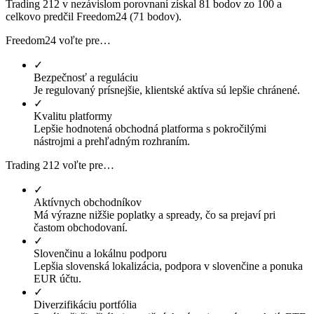
Trading 212 v nezávislom porovnaní získal 81 bodov zo 100 a
celkovo predčil Freedom24 (71 bodov).
Freedom24 voľte pre…
✓
Bezpečnosť a reguláciu
Je regulovaný prísnejšie, klientské aktíva sú lepšie chránené.
✓
Kvalitu platformy
Lepšie hodnotená obchodná platforma s pokročilými
nástrojmi a prehľadným rozhraním.
Trading 212 voľte pre…
✓
Aktívnych obchodníkov
Má výrazne nižšie poplatky a spready, čo sa prejaví pri
častom obchodovaní.
✓
Slovenčinu a lokálnu podporu
Lepšia slovenská lokalizácia, podpora v slovenčine a ponuka
EUR účtu.
✓
Diverzifikáciu portfólia