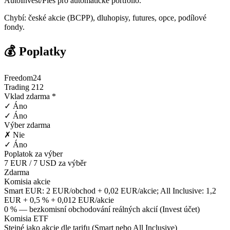
AutoInvest/Pies pro automatické portfolio.
Chybí: české akcie (BCPP), dluhopisy, futures, opce, podílové
fondy.
💰 Poplatky
Freedom24
Trading 212
Vklad zdarma *
✓ Áno
✓ Áno
Výber zdarma
✗ Nie
✓ Áno
Poplatok za výber
7 EUR / 7 USD za výběr
Zdarma
Komisia akcie
Smart EUR: 2 EUR/obchod + 0,02 EUR/akcie; All Inclusive: 1,2
EUR + 0,5 % + 0,012 EUR/akcie
0 % — bezkomisní obchodování reálných akcií (Invest účet)
Komisia ETF
Stejné jako akcie dle tarifu (Smart nebo All Inclusive)