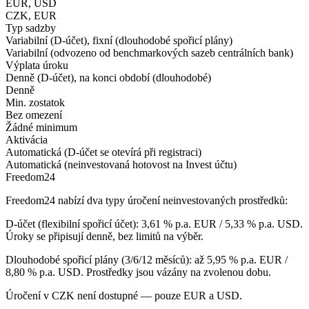
EUR, USD
CZK, EUR
Typ sadzby
Variabilní (D-účet), fixní (dlouhodobé spořicí plány)
Variabilní (odvozeno od benchmarkových sazeb centrálních bank)
Výplata úroku
Denně (D-účet), na konci období (dlouhodobé)
Denně
Min. zostatok
Bez omezení
Žádné minimum
Aktivácia
Automatická (D-účet se otevírá při registraci)
Automatická (neinvestovaná hotovost na Invest účtu)
Freedom24
Freedom24 nabízí dva typy úročení neinvestovaných prostředků:
D-účet (flexibilní spořicí účet): 3,61 % p.a. EUR / 5,33 % p.a. USD.
Úroky se připisují denně, bez limitů na výběr.
Dlouhodobé spořicí plány (3/6/12 měsíců): až 5,95 % p.a. EUR /
8,80 % p.a. USD. Prostředky jsou vázány na zvolenou dobu.
Úročení v CZK není dostupné — pouze EUR a USD.