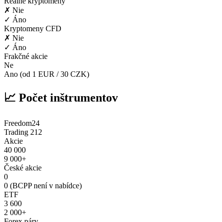
Reálne kryptomeny
✗ Nie
✓ Áno
Kryptomeny CFD
✗ Nie
✓ Áno
Frakčné akcie
Ne
Ano (od 1 EUR / 30 CZK)
📈 Počet inštrumentov
Freedom24
Trading 212
Akcie
40 000
9 000+
České akcie
0
0 (BCPP není v nabídce)
ETF
3 600
2 000+
Forex páry