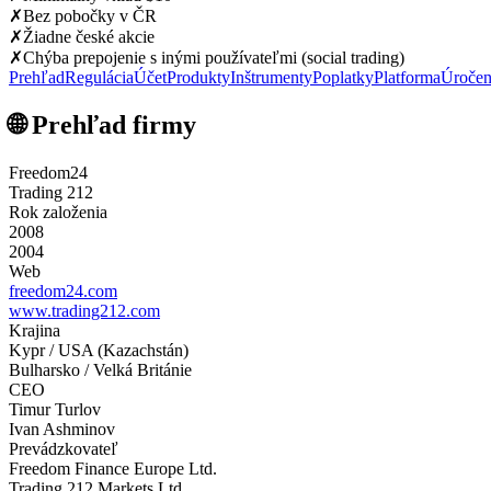
✗
Bez pobočky v ČR
✗
Žiadne české akcie
✗
Chýba prepojenie s inými používateľmi (social trading)
Prehľad
Regulácia
Účet
Produkty
Inštrumenty
Poplatky
Platforma
Úročen
🌐 Prehľad firmy
Freedom24
Trading 212
Rok založenia
2008
2004
Web
freedom24.com
www.trading212.com
Krajina
Kypr / USA (Kazachstán)
Bulharsko / Velká Británie
CEO
Timur Turlov
Ivan Ashminov
Prevádzkovateľ
Freedom Finance Europe Ltd.
Trading 212 Markets Ltd