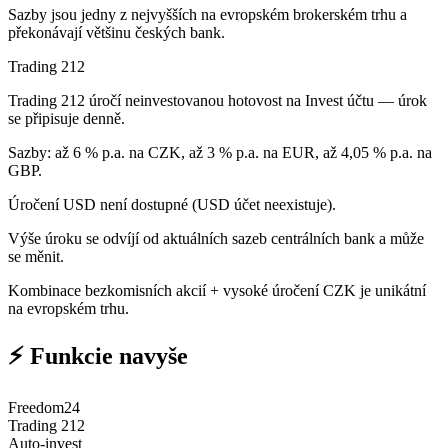
Sazby jsou jedny z nejvyšších na evropském brokerském trhu a
překonávají většinu českých bank.
Trading 212
Trading 212 úročí neinvestovanou hotovost na Invest účtu — úrok
se připisuje denně.
Sazby: až 6 % p.a. na CZK, až 3 % p.a. na EUR, až 4,05 % p.a. na
GBP.
Úročení USD není dostupné (USD účet neexistuje).
Výše úroku se odvíjí od aktuálních sazeb centrálních bank a může
se měnit.
Kombinace bezkomisních akcií + vysoké úročení CZK je unikátní
na evropském trhu.
⚡ Funkcie navyše
Freedom24
Trading 212
Auto-invest