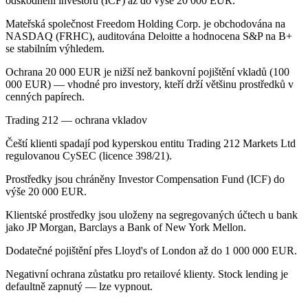
odškodnění investorů (ICF) až do výše 20 000 EUR.
Mateřská společnost Freedom Holding Corp. je obchodována na
NASDAQ (FRHC), auditována Deloitte a hodnocena S&P na B+
se stabilním výhledem.
Ochrana 20 000 EUR je nižší než bankovní pojištění vkladů (100
000 EUR) — vhodné pro investory, kteří drží většinu prostředků v
cenných papírech.
Trading 212 — ochrana vkladov
Čeští klienti spadají pod kyperskou entitu Trading 212 Markets Ltd
regulovanou CySEC (licence 398/21).
Prostředky jsou chráněny Investor Compensation Fund (ICF) do
výše 20 000 EUR.
Klientské prostředky jsou uloženy na segregovaných účtech u bank
jako JP Morgan, Barclays a Bank of New York Mellon.
Dodatečné pojištění přes Lloyd's of London až do 1 000 000 EUR.
Negativní ochrana zůstatku pro retailové klienty. Stock lending je
defaultně zapnutý — lze vypnout.