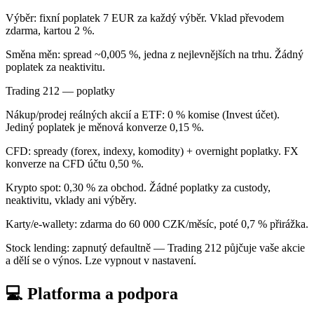
Výběr: fixní poplatek 7 EUR za každý výběr. Vklad převodem
zdarma, kartou 2 %.
Směna měn: spread ~0,005 %, jedna z nejlevnějších na trhu. Žádný
poplatek za neaktivitu.
Trading 212 — poplatky
Nákup/prodej reálných akcií a ETF: 0 % komise (Invest účet).
Jediný poplatek je měnová konverze 0,15 %.
CFD: spready (forex, indexy, komodity) + overnight poplatky. FX
konverze na CFD účtu 0,50 %.
Krypto spot: 0,30 % za obchod. Žádné poplatky za custody,
neaktivitu, vklady ani výběry.
Karty/e-wallety: zdarma do 60 000 CZK/měsíc, poté 0,7 % přirážka.
Stock lending: zapnutý defaultně — Trading 212 půjčuje vaše akcie
a dělí se o výnos. Lze vypnout v nastavení.
💻 Platforma a podpora