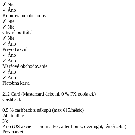
✗ Nie
✓ Áno
Kopírovanie obchodov
✗ Nie
✗ Nie
Chytré portfóliá
✗ Nie
✓ Áno
Prevod akcií
✓ Áno
✓ Áno
Maržové obchodovanie
✓ Áno
✓ Áno
Platobná karta
—
212 Card (Mastercard debetní, 0 % FX poplatek)
Cashback
—
0,5 % cashback z nákupů (max €15/měsíc)
24h trading
Ne
Ano (US akcie — pre-market, after-hours, overnight, téměř 24/5)
Pre-market