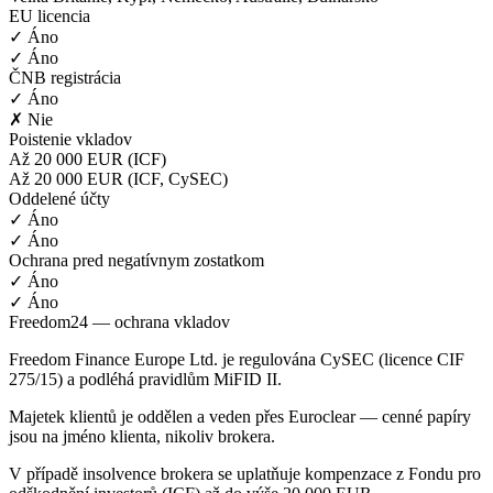
EU licencia
✓ Áno
✓ Áno
ČNB registrácia
✓ Áno
✗ Nie
Poistenie vkladov
Až 20 000 EUR (ICF)
Až 20 000 EUR (ICF, CySEC)
Oddelené účty
✓ Áno
✓ Áno
Ochrana pred negatívnym zostatkom
✓ Áno
✓ Áno
Freedom24 — ochrana vkladov
Freedom Finance Europe Ltd. je regulována CySEC (licence CIF
275/15) a podléhá pravidlům MiFID II.
Majetek klientů je oddělen a veden přes Euroclear — cenné papíry
jsou na jméno klienta, nikoliv brokera.
V případě insolvence brokera se uplatňuje kompenzace z Fondu pro