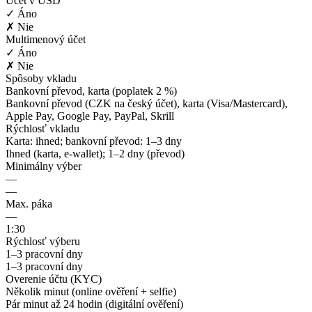
Účet v USD
✓ Áno
✗ Nie
Multimenový účet
✓ Áno
✗ Nie
Spôsoby vkladu
Bankovní převod, karta (poplatek 2 %)
Bankovní převod (CZK na český účet), karta (Visa/Mastercard),
Apple Pay, Google Pay, PayPal, Skrill
Rýchlosť vkladu
Karta: ihned; bankovní převod: 1–3 dny
Ihned (karta, e-wallet); 1–2 dny (převod)
Minimálny výber
—
—
Max. páka
—
1:30
Rýchlosť výberu
1–3 pracovní dny
1–3 pracovní dny
Overenie účtu (KYC)
Několik minut (online ověření + selfie)
Pár minut až 24 hodin (digitální ověření)