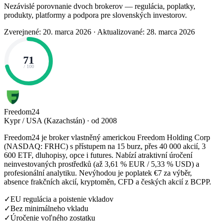
Nezávislé porovnanie dvoch brokerov — regulácia, poplatky,
produkty, platformy a podpora pre slovenských investorov.
Zverejnené: 20. marca 2026
·
Aktualizované: 28. marca 2026
71
/ 100
Freedom24
Kypr / USA (Kazachstán) · od 2008
Freedom24 je broker vlastněný americkou Freedom Holding Corp
(NASDAQ: FRHC) s přístupem na 15 burz, přes 40 000 akcií, 3
600 ETF, dluhopisy, opce i futures. Nabízí atraktivní úročení
neinvestovaných prostředků (až 3,61 % EUR / 5,33 % USD) a
profesionální analytiku. Nevýhodou je poplatek €7 za výběr,
absence frakčních akcií, kryptoměn, CFD a českých akcií z BCPP.
✓
EU regulácia a poistenie vkladov
✓
Bez minimálneho vkladu
✓
Úročenie voľného zostatku