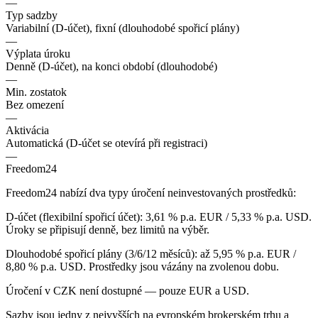
—
Typ sadzby
Variabilní (D-účet), fixní (dlouhodobé spořicí plány)
—
Výplata úroku
Denně (D-účet), na konci období (dlouhodobé)
—
Min. zostatok
Bez omezení
—
Aktivácia
Automatická (D-účet se otevírá při registraci)
—
Freedom24
Freedom24 nabízí dva typy úročení neinvestovaných prostředků:
D-účet (flexibilní spořicí účet): 3,61 % p.a. EUR / 5,33 % p.a. USD.
Úroky se připisují denně, bez limitů na výběr.
Dlouhodobé spořicí plány (3/6/12 měsíců): až 5,95 % p.a. EUR /
8,80 % p.a. USD. Prostředky jsou vázány na zvolenou dobu.
Úročení v CZK není dostupné — pouze EUR a USD.
Sazby jsou jedny z nejvyšších na evropském brokerském trhu a