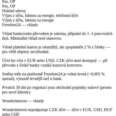
Pas, OP
Pas, OP
Doklad adresy
Výpis z účtu, faktura za energie, telefonní účet
Výpis z účtu, faktura za energie
Freedom24 — vklady
Vklad bankovním převodem je zdarma, připsání do 1–3 pracovních
dnů. Minimální vklad není stanoven.
Vklad platební kartou je okamžitý, ale zpoplatněn 2 % z částky —
pro větší objemy nevýhodné.
Účet lze vést v EUR nebo USD. CZK účet není dostupný — při
převodu z české banky vzniká kurzová konverze.
Směna měn na platformě Freedom24 je velmi levná (~0,005 %
spread), výrazně levnější než u bank.
Prvních 30 dní po registraci jsou obchodní poplatky nulové (promo
pro nové klienty).
Wonderinterest — vklady
Wonderinterest nepodporuje CZK účet — účet v EUR, USD, HUF
nebo CHF.