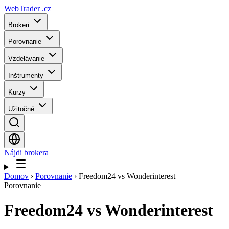
WebTrader
.cz
Brokeri
Porovnanie
Vzdelávanie
Inštrumenty
Kurzy
Užitočné
Nájdi brokera
Domov
›
Porovnanie
›
Freedom24 vs Wonderinterest
Porovnanie
Freedom24
vs
Wonderinterest