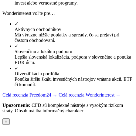
invest alebo vernostné programy.
Wonderinterest voľte pre…
✓
Aktívnych obchodníkov
Má výrazne nižšie poplatky a spready, čo sa prejaví pri
častom obchodovaní.
✓
Slovenčinu a lokálnu podporu
Lepšia slovenská lokalizácia, podpora v slovenčine a ponuka
EUR účtu.
✓
Diverzifikáciu portfólia
Ponúka širšiu škálu investičných nástrojov vrátane akcií, ETF
či komodít.
Celá recenzia Freedom24 →
Celá recenzia Wonderinterest →
Upozornenie:
CFD sú komplexné nástroje s vysokým rizikom
straty. Obsah má iba informačný charakter.
×