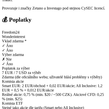
Provozuje i značky Zetano a Investago pod stejnou CySEC licencí.
💰 Poplatky
Freedom24
Wonderinterest
Vklad zdarma *
✓ Áno
✓ Áno
Výber zdarma
✗ Nie
✓ Áno
Poplatok za výber
7 EUR / 7 USD za výběr
Zdarma (dle oficiálního webu; uživatelé hlásí problémy s výběry)
Komisia akcie
Smart EUR: 2 EUR/obchod + 0,02 EUR/akcie; All Inclusive: 1,2
EUR + 0,5 % + 0,012 EUR/akcie
Reálné akcie: 0,75 % (min. $20 / ~500 CZK). Akciové CFD: 0,25
% (min. $25)
Komisia ETF
Stejné jako akcie dle tarifu (Smart nebo All Inclusive)