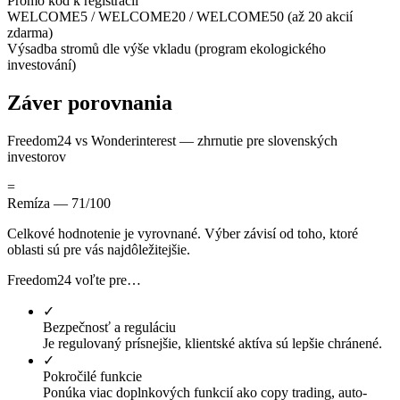
Promo kód k registrácii
WELCOME5 / WELCOME20 / WELCOME50 (až 20 akcií
zdarma)
Výsadba stromů dle výše vkladu (program ekologického
investování)
Záver porovnania
Freedom24 vs Wonderinterest — zhrnutie pre slovenských
investorov
=
Remíza — 71/100
Celkové hodnotenie je vyrovnané. Výber závisí od toho, ktoré
oblasti sú pre vás najdôležitejšie.
Freedom24 voľte pre…
✓
Bezpečnosť a reguláciu
Je regulovaný prísnejšie, klientské aktíva sú lepšie chránené.
✓
Pokročilé funkcie
Ponúka viac doplnkových funkcií ako copy trading, auto-