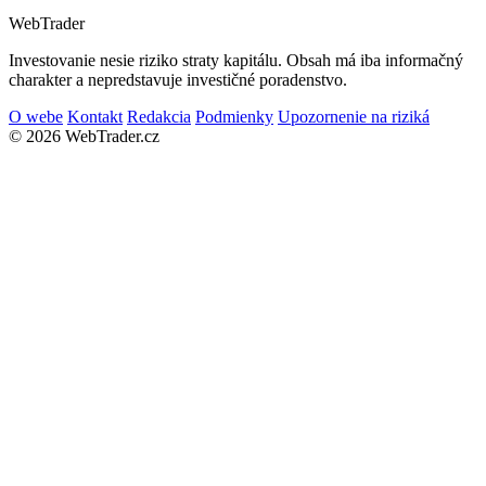
Web
Trader
Investovanie nesie riziko straty kapitálu. Obsah má iba informačný
charakter a nepredstavuje investičné poradenstvo.
O webe
Kontakt
Redakcia
Podmienky
Upozornenie na riziká
© 2026 WebTrader.cz