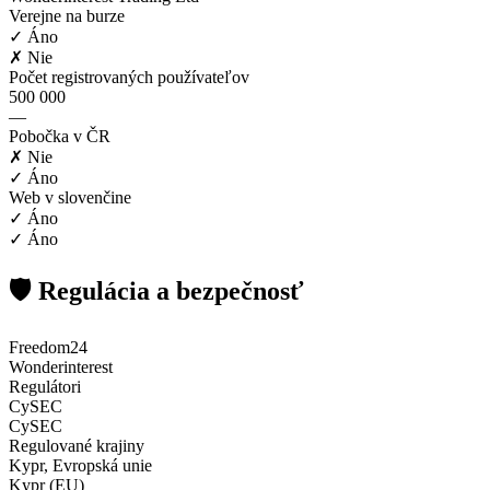
Verejne na burze
✓ Áno
✗ Nie
Počet registrovaných používateľov
500 000
—
Pobočka v ČR
✗ Nie
✓ Áno
Web v slovenčine
✓ Áno
✓ Áno
🛡️ Regulácia a bezpečnosť
Freedom24
Wonderinterest
Regulátori
CySEC
CySEC
Regulované krajiny
Kypr, Evropská unie
Kypr (EU)