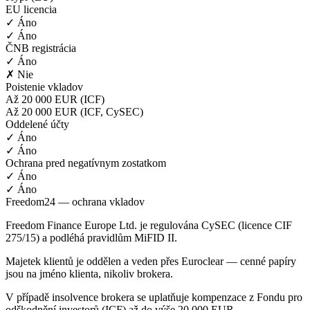
EU licencia
✓ Áno
✓ Áno
ČNB registrácia
✓ Áno
✗ Nie
Poistenie vkladov
Až 20 000 EUR (ICF)
Až 20 000 EUR (ICF, CySEC)
Oddelené účty
✓ Áno
✓ Áno
Ochrana pred negatívnym zostatkom
✓ Áno
✓ Áno
Freedom24 — ochrana vkladov
Freedom Finance Europe Ltd. je regulována CySEC (licence CIF
275/15) a podléhá pravidlům MiFID II.
Majetek klientů je oddělen a veden přes Euroclear — cenné papíry
jsou na jméno klienta, nikoliv brokera.
V případě insolvence brokera se uplatňuje kompenzace z Fondu pro
odškodnění investorů (ICF) až do výše 20 000 EUR.