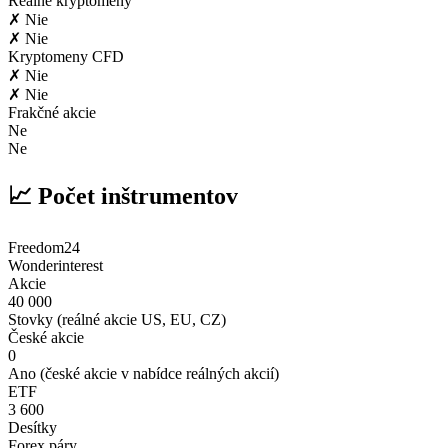
Reálne kryptomeny
✗ Nie
✗ Nie
Kryptomeny CFD
✗ Nie
✗ Nie
Frakčné akcie
Ne
Ne
📈 Počet inštrumentov
Freedom24
Wonderinterest
Akcie
40 000
Stovky (reálné akcie US, EU, CZ)
České akcie
0
Ano (české akcie v nabídce reálných akcií)
ETF
3 600
Desítky
Forex páry