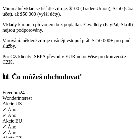
Minimální vklad se liší dle zdroje: $100 (TradersUnion), $250 (Coal
účet), až $50 000 (vyšší účty).
Vklady kartou a převodem bez poplatku. E-wallety (PayPal, Skrill)
nejsou podporovány.
Varování: některé zdroje uvádějí vstupní práh $250 000+ pro plné
služby.
Pro CZ klienty: SEPA převod v EUR nebo Wise pro konverzi z
CZK.
📊 Čo môžeš obchodovať
Freedom24
Wonderinterest
Akcie US
✓ Áno
✓ Áno
Akcie EU
✓ Áno
✓ Áno