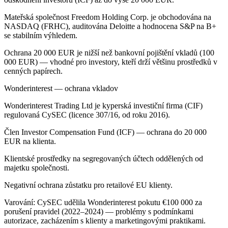
Mateřská společnost Freedom Holding Corp. je obchodována na
NASDAQ (FRHC), auditována Deloitte a hodnocena S&P na B+
se stabilním výhledem.
Ochrana 20 000 EUR je nižší než bankovní pojištění vkladů (100
000 EUR) — vhodné pro investory, kteří drží většinu prostředků v
cenných papírech.
Wonderinterest — ochrana vkladov
Wonderinterest Trading Ltd je kyperská investiční firma (CIF)
regulovaná CySEC (licence 307/16, od roku 2016).
Člen Investor Compensation Fund (ICF) — ochrana do 20 000
EUR na klienta.
Klientské prostředky na segregovaných účtech oddělených od
majetku společnosti.
Negativní ochrana zůstatku pro retailové EU klienty.
Varování: CySEC udělila Wonderinterest pokutu €100 000 za
porušení pravidel (2022–2024) — problémy s podmínkami
autorizace, zacházením s klienty a marketingovými praktikami.