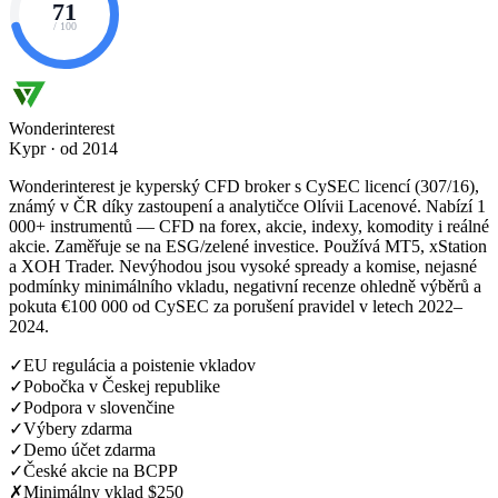
71
/ 100
Wonderinterest
Kypr · od 2014
Wonderinterest je kyperský CFD broker s CySEC licencí (307/16),
známý v ČR díky zastoupení a analytičce Olívii Lacenové. Nabízí 1
000+ instrumentů — CFD na forex, akcie, indexy, komodity i reálné
akcie. Zaměřuje se na ESG/zelené investice. Používá MT5, xStation
a XOH Trader. Nevýhodou jsou vysoké spready a komise, nejasné
podmínky minimálního vkladu, negativní recenze ohledně výběrů a
pokuta €100 000 od CySEC za porušení pravidel v letech 2022–
2024.
✓
EU regulácia a poistenie vkladov
✓
Pobočka v Českej republike
✓
Podpora v slovenčine
✓
Výbery zdarma
✓
Demo účet zdarma
✓
České akcie na BCPP
✗
Minimálny vklad $250