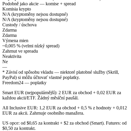
Podobně jako akcie — komise + spread
Komisia krypto
N/A (kryptoměny nejsou dostupné)
N/A (kryptoměny nejsou dostupné)
Custody / úschova
Zdarma
Zdarma
Výmena mien
~0,005 % (velmi nízký spread)
Zahrnut ve spreadu
Neaktivita
Ne
—
* Závisí od spôsobu vkladu — niektoré platobné služby (Skrill,
PayPal) si môžu účtovať vlastné poplatky.
Freedom24 — poplatky
Smart EUR (nejpopulárnější): 2 EUR za obchod + 0,02 EUR za
každou akcii/ETF. Žádný měsíční paušál.
All Inclusive EUR: 1,2 EUR za obchod + 0,5 % z hodnoty + 0,012
EUR za akcii. Zahrnuje osobního manažera.
US opce: od $0,65 za kontrakt + $2 za obchod (Smart). Futures: od
$0,50 za kontrakt.