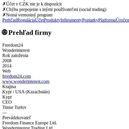
✗
Účet v CZK nie je k dispozícii
✗
Chýba prepojenie s inými používateľmi (social trading)
✗
Nemá vernostný program
Prehľad
Regulácia
Účet
Produkty
Inštrumenty
Poplatky
Platforma
Úročen
🌐 Prehľad firmy
Freedom24
Wonderinterest
Rok založenia
2008
2014
Web
freedom24.com
www.wonderinterest.com
Krajina
Kypr / USA (Kazachstán)
Kypr
CEO
Timur Turlov
—
Prevádzkovateľ
Freedom Finance Europe Ltd.
Wonderinterest Trading Ltd