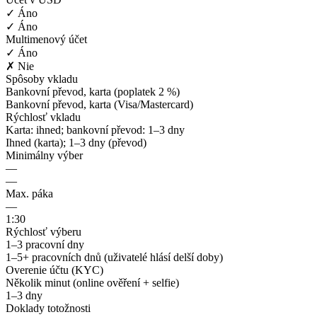
✓ Áno
✓ Áno
Multimenový účet
✓ Áno
✗ Nie
Spôsoby vkladu
Bankovní převod, karta (poplatek 2 %)
Bankovní převod, karta (Visa/Mastercard)
Rýchlosť vkladu
Karta: ihned; bankovní převod: 1–3 dny
Ihned (karta); 1–3 dny (převod)
Minimálny výber
—
—
Max. páka
—
1:30
Rýchlosť výberu
1–3 pracovní dny
1–5+ pracovních dnů (uživatelé hlásí delší doby)
Overenie účtu (KYC)
Několik minut (online ověření + selfie)
1–3 dny
Doklady totožnosti