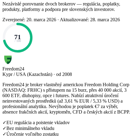
Nezávislé porovnanie dvoch brokerov — regulácia, poplatky,
produkty, platformy a podpora pre slovenských investorov.
Zverejnené: 20. marca 2026
·
Aktualizované: 28. marca 2026
71
/ 100
Freedom24
Kypr / USA (Kazachstán) · od 2008
Freedom24 je broker vlastněný americkou Freedom Holding Corp
(NASDAQ: FRHC) s přístupem na 15 burz, přes 40 000 akcií, 3
600 ETF, dluhopisy, opce i futures. Nabízí atraktivní úročení
neinvestovaných prostředků (až 3,61 % EUR / 5,33 % USD) a
profesionální analytiku. Nevýhodou je poplatek €7 za výběr,
absence frakčních akcií, kryptoměn, CFD a českých akcií z BCPP.
✓
EU regulácia a poistenie vkladov
✓
Bez minimálneho vkladu
✓
Úročenie voľného zostatku