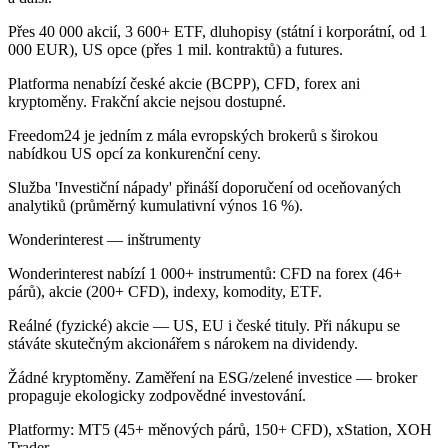
Přes 40 000 akcií, 3 600+ ETF, dluhopisy (státní i korporátní, od 1
000 EUR), US opce (přes 1 mil. kontraktů) a futures.
Platforma nenabízí české akcie (BCPP), CFD, forex ani
kryptoměny. Frakční akcie nejsou dostupné.
Freedom24 je jedním z mála evropských brokerů s širokou
nabídkou US opcí za konkurenční ceny.
Služba 'Investiční nápady' přináší doporučení od oceňovaných
analytiků (průměrný kumulativní výnos 16 %).
Wonderinterest — inštrumenty
Wonderinterest nabízí 1 000+ instrumentů: CFD na forex (46+
párů), akcie (200+ CFD), indexy, komodity, ETF.
Reálné (fyzické) akcie — US, EU i české tituly. Při nákupu se
stáváte skutečným akcionářem s nárokem na dividendy.
Žádné kryptoměny. Zaměření na ESG/zelené investice — broker
propaguje ekologicky zodpovědné investování.
Platformy: MT5 (45+ měnových párů, 150+ CFD), xStation, XOH
Trader.