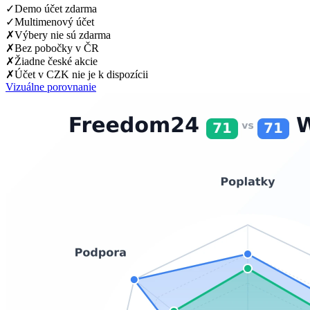
✓
Demo účet zdarma
✓
Multimenový účet
✗
Výbery nie sú zdarma
✗
Bez pobočky v ČR
✗
Žiadne české akcie
✗
Účet v CZK nie je k dispozícii
Vizuálne porovnanie