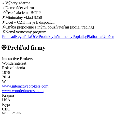
✓
Výbery zdarma
✓
Demo účet zdarma
✓
České akcie na BCPP
✗
Minimálny vklad $250
✗
Účet v CZK nie je k dispozícii
✗
Chýba prepojenie s inými používateľmi (social trading)
✗
Nemá vernostný program
Prehľad
Regulácia
Účet
Produkty
Inštrumenty
Poplatky
Platforma
Úročen
🌐 Prehľad firmy
Interactive Brokers
Wonderinterest
Rok založenia
1978
2014
Web
www.interactivebrokers.com
www.wonderinterest.com
Krajina
USA
Kypr
CEO
Milan Galik