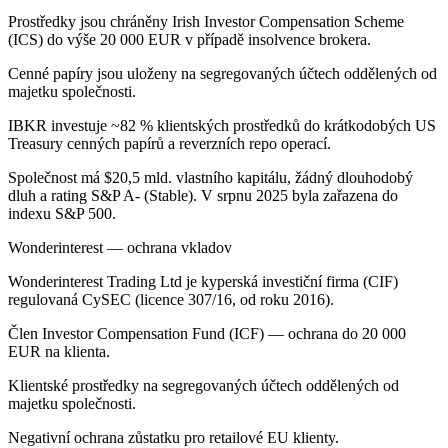
Prostředky jsou chráněny Irish Investor Compensation Scheme
(ICS) do výše 20 000 EUR v případě insolvence brokera.
Cenné papíry jsou uloženy na segregovaných účtech oddělených od
majetku společnosti.
IBKR investuje ~82 % klientských prostředků do krátkodobých US
Treasury cenných papírů a reverzních repo operací.
Společnost má $20,5 mld. vlastního kapitálu, žádný dlouhodobý
dluh a rating S&P A- (Stable). V srpnu 2025 byla zařazena do
indexu S&P 500.
Wonderinterest — ochrana vkladov
Wonderinterest Trading Ltd je kyperská investiční firma (CIF)
regulovaná CySEC (licence 307/16, od roku 2016).
Člen Investor Compensation Fund (ICF) — ochrana do 20 000
EUR na klienta.
Klientské prostředky na segregovaných účtech oddělených od
majetku společnosti.
Negativní ochrana zůstatku pro retailové EU klienty.