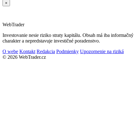
×
Web
Trader
Investovanie nesie riziko straty kapitálu. Obsah má iba informačný
charakter a nepredstavuje investičné poradenstvo.
O webe
Kontakt
Redakcia
Podmienky
Upozornenie na riziká
© 2026 WebTrader.cz