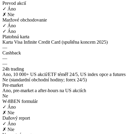
Prevod akcií
✓ Áno
✗ Nie
Maržové obchodovanie
✓ Áno
✓ Áno
Platobná karta
Karta Visa Infinite Credit Card (spuštěna koncem 2025)
—
Cashback
—
—
24h trading
Ano, 10 000+ US akcií/ETF téměř 24/5, US index opce a futures
Ne (standardní obchodní hodiny; forex 24/5)
Pre-market
Ano, pre-market a after-hours na US akciích
Ne
W-8BEN formulár
✓ Áno
✗ Nie
Daňový report
✓ Áno
✗ Nie