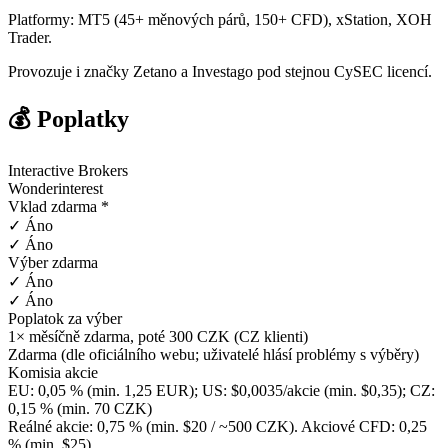
Platformy: MT5 (45+ měnových párů, 150+ CFD), xStation, XOH
Trader.
Provozuje i značky Zetano a Investago pod stejnou CySEC licencí.
💰 Poplatky
Interactive Brokers
Wonderinterest
Vklad zdarma *
✓ Áno
✓ Áno
Výber zdarma
✓ Áno
✓ Áno
Poplatok za výber
1× měsíčně zdarma, poté 300 CZK (CZ klienti)
Zdarma (dle oficiálního webu; uživatelé hlásí problémy s výběry)
Komisia akcie
EU: 0,05 % (min. 1,25 EUR); US: $0,0035/akcie (min. $0,35); CZ:
0,15 % (min. 70 CZK)
Reálné akcie: 0,75 % (min. $20 / ~500 CZK). Akciové CFD: 0,25
% (min. $25)