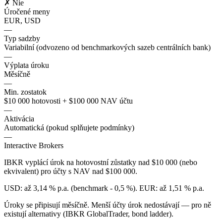
✗ Nie
Úročené meny
EUR, USD
—
Typ sadzby
Variabilní (odvozeno od benchmarkových sazeb centrálních bank)
—
Výplata úroku
Měsíčně
—
Min. zostatok
$10 000 hotovosti + $100 000 NAV účtu
—
Aktivácia
Automatická (pokud splňujete podmínky)
—
Interactive Brokers
IBKR vyplácí úrok na hotovostní zůstatky nad $10 000 (nebo
ekvivalent) pro účty s NAV nad $100 000.
USD: až 3,14 % p.a. (benchmark - 0,5 %). EUR: až 1,51 % p.a.
Úroky se připisují měsíčně. Menší účty úrok nedostávají — pro ně
existují alternativy (IBKR GlobalTrader, bond ladder).