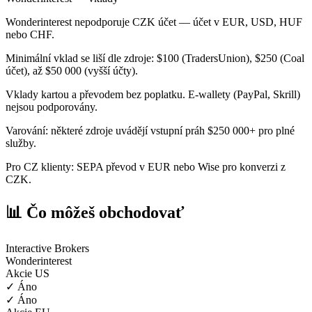
Wonderinterest nepodporuje CZK účet — účet v EUR, USD, HUF
nebo CHF.
Minimální vklad se liší dle zdroje: $100 (TradersUnion), $250 (Coal
účet), až $50 000 (vyšší účty).
Vklady kartou a převodem bez poplatku. E-wallety (PayPal, Skrill)
nejsou podporovány.
Varování: některé zdroje uvádějí vstupní práh $250 000+ pro plné
služby.
Pro CZ klienty: SEPA převod v EUR nebo Wise pro konverzi z
CZK.
📊 Čo môžeš obchodovať
Interactive Brokers
Wonderinterest
Akcie US
✓ Áno
✓ Áno