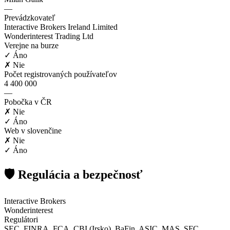
—
Prevádzkovateľ
Interactive Brokers Ireland Limited
Wonderinterest Trading Ltd
Verejne na burze
✓ Áno
✗ Nie
Počet registrovaných používateľov
4 400 000
—
Pobočka v ČR
✗ Nie
✓ Áno
Web v slovenčine
✗ Nie
✓ Áno
🛡️ Regulácia a bezpečnosť
Interactive Brokers
Wonderinterest
Regulátori
SEC, FINRA, FCA, CBI (Irsko), BaFin, ASIC, MAS, SFC