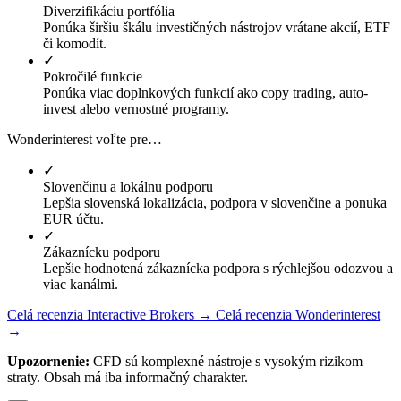
Diverzifikáciu portfólia
Ponúka širšiu škálu investičných nástrojov vrátane akcií, ETF
či komodít.
✓
Pokročilé funkcie
Ponúka viac doplnkových funkcií ako copy trading, auto-
invest alebo vernostné programy.
Wonderinterest voľte pre…
✓
Slovenčinu a lokálnu podporu
Lepšia slovenská lokalizácia, podpora v slovenčine a ponuka
EUR účtu.
✓
Zákaznícku podporu
Lepšie hodnotená zákaznícka podpora s rýchlejšou odozvou a
viac kanálmi.
Celá recenzia Interactive Brokers →
Celá recenzia Wonderinterest
→
Upozornenie:
CFD sú komplexné nástroje s vysokým rizikom
straty. Obsah má iba informačný charakter.