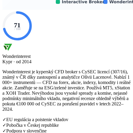
71
/ 100
Wonderinterest
Kypr · od 2014
Wonderinterest je kyperský CFD broker s CySEC licencí (307/16),
známý v ČR díky zastoupení a analytičce Olívii Lacenové. Nabízí 1
000+ instrumentů — CFD na forex, akcie, indexy, komodity i reálné
akcie. Zaměřuje se na ESG/zelené investice. Používá MT5, xStation
a XOH Trader. Nevýhodou jsou vysoké spready a komise, nejasné
podmínky minimálního vkladu, negativní recenze ohledně výběrů a
pokuta €100 000 od CySEC za porušení pravidel v letech 2022–
2024.
✓
EU regulácia a poistenie vkladov
✓
Pobočka v Českej republike
✓
Podpora v slovenčine