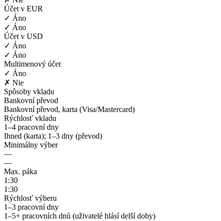
Účet v EUR
✓ Áno
✓ Áno
Účet v USD
✓ Áno
✓ Áno
Multimenový účet
✓ Áno
✗ Nie
Spôsoby vkladu
Bankovní převod
Bankovní převod, karta (Visa/Mastercard)
Rýchlosť vkladu
1–4 pracovní dny
Ihned (karta); 1–3 dny (převod)
Minimálny výber
—
—
Max. páka
1:30
1:30
Rýchlosť výberu
1–3 pracovní dny
1–5+ pracovních dnů (uživatelé hlásí delší doby)