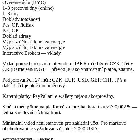
Overenie účtu (KYC)
1–3 pracovní dny (online)
1–3 dny
Doklady totožnosti
Pas, OP, řidičák
Pas, OP
Doklad adresy
Výpis z účtu, faktura za energie
Výpis z účtu, faktura za energie
Interactive Brokers — vklady
Vklad pouze bankovním převodem. IBKR má sběrný CZK účet v
ČR (Raiffeisen/ING) — převod je jako vnitrostátní platba, zdarma.
Podporovaných 27 měn: CZK, EUR, USD, GBP, CHF, JPY a
další. Účet je plně multiměnový.
Karetní platby, PayPal ani e-wallety nejsou akceptovány.
Směna měn přímo na platformě za mezibankovní kurz (~0,002 % —
jedna z nejlevnějších na trhu).
Minimální vklad není stanoven pro základní účet. Pro maržové
obchodování je vyžadován zůstatek 2 000 USD.
Wonderinterest — vklady