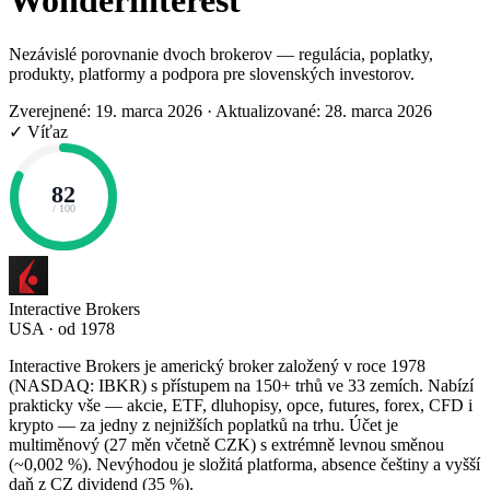
Wonderinterest
Nezávislé porovnanie dvoch brokerov — regulácia, poplatky,
produkty, platformy a podpora pre slovenských investorov.
Zverejnené: 19. marca 2026
·
Aktualizované: 28. marca 2026
✓ Víťaz
82
/ 100
Interactive Brokers
USA · od 1978
Interactive Brokers je americký broker založený v roce 1978
(NASDAQ: IBKR) s přístupem na 150+ trhů ve 33 zemích. Nabízí
prakticky vše — akcie, ETF, dluhopisy, opce, futures, forex, CFD i
krypto — za jedny z nejnižších poplatků na trhu. Účet je
multiměnový (27 měn včetně CZK) s extrémně levnou směnou
(~0,002 %). Nevýhodou je složitá platforma, absence češtiny a vyšší
daň z CZ dividend (35 %).