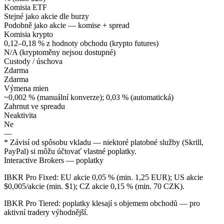
Komisia ETF
Stejné jako akcie dle burzy
Podobně jako akcie — komise + spread
Komisia krypto
0,12–0,18 % z hodnoty obchodu (krypto futures)
N/A (kryptoměny nejsou dostupné)
Custody / úschova
Zdarma
Zdarma
Výmena mien
~0,002 % (manuální konverze); 0,03 % (automatická)
Zahrnut ve spreadu
Neaktivita
Ne
—
* Závisí od spôsobu vkladu — niektoré platobné služby (Skrill,
PayPal) si môžu účtovať vlastné poplatky.
Interactive Brokers — poplatky
IBKR Pro Fixed: EU akcie 0,05 % (min. 1,25 EUR); US akcie
$0,005/akcie (min. $1); CZ akcie 0,15 % (min. 70 CZK).
IBKR Pro Tiered: poplatky klesají s objemem obchodů — pro
aktivní tradery výhodnější.