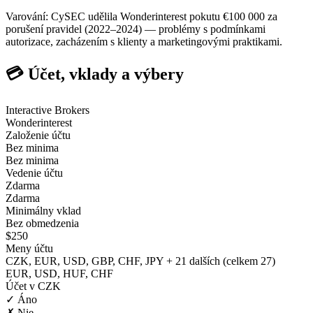
Varování: CySEC udělila Wonderinterest pokutu €100 000 za
porušení pravidel (2022–2024) — problémy s podmínkami
autorizace, zacházením s klienty a marketingovými praktikami.
💳 Účet, vklady a výbery
Interactive Brokers
Wonderinterest
Založenie účtu
Bez minima
Bez minima
Vedenie účtu
Zdarma
Zdarma
Minimálny vklad
Bez obmedzenia
$250
Meny účtu
CZK, EUR, USD, GBP, CHF, JPY + 21 dalších (celkem 27)
EUR, USD, HUF, CHF
Účet v CZK
✓ Áno
✗ Nie