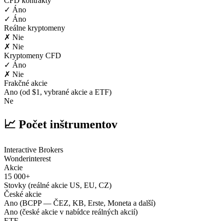
CFD kontrakty
✓ Áno
✓ Áno
Reálne kryptomeny
✗ Nie
✗ Nie
Kryptomeny CFD
✓ Áno
✗ Nie
Frakčné akcie
Ano (od $1, vybrané akcie a ETF)
Ne
📈 Počet inštrumentov
Interactive Brokers
Wonderinterest
Akcie
15 000+
Stovky (reálné akcie US, EU, CZ)
České akcie
Ano (BCPP — ČEZ, KB, Erste, Moneta a další)
Ano (české akcie v nabídce reálných akcií)
ETF