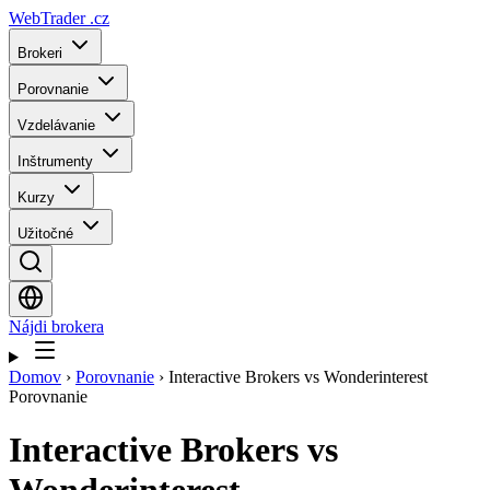
WebTrader
.cz
Brokeri
Porovnanie
Vzdelávanie
Inštrumenty
Kurzy
Užitočné
Nájdi brokera
Domov
›
Porovnanie
›
Interactive Brokers vs Wonderinterest
Porovnanie
Interactive Brokers
vs