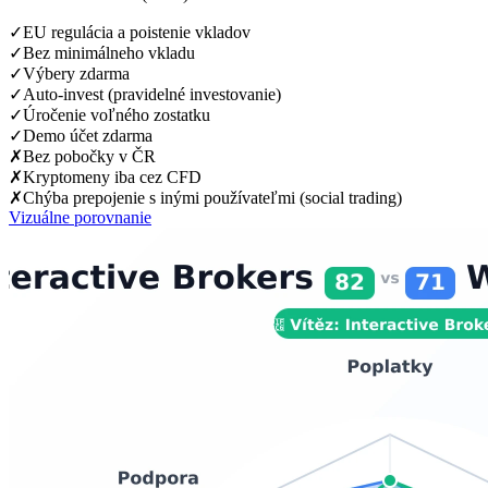
✓
EU regulácia a poistenie vkladov
✓
Bez minimálneho vkladu
✓
Výbery zdarma
✓
Auto-invest (pravidelné investovanie)
✓
Úročenie voľného zostatku
✓
Demo účet zdarma
✗
Bez pobočky v ČR
✗
Kryptomeny iba cez CFD
✗
Chýba prepojenie s inými používateľmi (social trading)
Vizuálne porovnanie