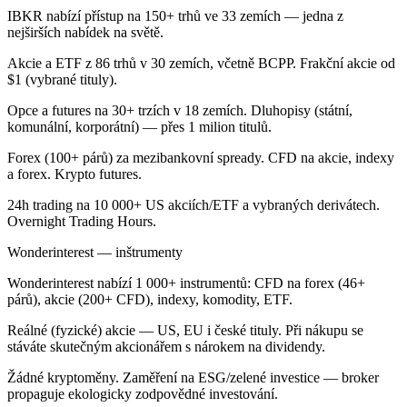
IBKR nabízí přístup na 150+ trhů ve 33 zemích — jedna z
nejširších nabídek na světě.
Akcie a ETF z 86 trhů v 30 zemích, včetně BCPP. Frakční akcie od
$1 (vybrané tituly).
Opce a futures na 30+ trzích v 18 zemích. Dluhopisy (státní,
komunální, korporátní) — přes 1 milion titulů.
Forex (100+ párů) za mezibankovní spready. CFD na akcie, indexy
a forex. Krypto futures.
24h trading na 10 000+ US akciích/ETF a vybraných derivátech.
Overnight Trading Hours.
Wonderinterest — inštrumenty
Wonderinterest nabízí 1 000+ instrumentů: CFD na forex (46+
párů), akcie (200+ CFD), indexy, komodity, ETF.
Reálné (fyzické) akcie — US, EU i české tituly. Při nákupu se
stáváte skutečným akcionářem s nárokem na dividendy.
Žádné kryptoměny. Zaměření na ESG/zelené investice — broker
propaguje ekologicky zodpovědné investování.