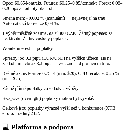
Opce: $0,65/kontrakt. Futures: $0,25–0,85/kontrakt. Forex: 0,08–
0,20 bps z hodnoty obchodu.
Směna měn: ~0,002 % (manuální) — nejlevnější na trhu.
Automatická konverze 0,03 %.
1 výběr měsíčně zdarma, další 300 CZK. Žádný poplatek za
neaktivitu. Žádný custody poplatek.
Wonderinterest — poplatky
Spready: od 0,3 pipu (EUR/USD) na vyšších účtech, ale na
základním účtu až 3,3 pipu — výrazně nad průměrem trhu.
Reálné akcie: komise 0,75 % (min. $20). CFD na akcie: 0,25 %
(min. $25).
Žádné přímé poplatky za vklady a výběry.
Swapové (overnight) poplatky mohou být vysoké.
Celkově jsou poplatky výrazně vyšší než u konkurence (XTB,
eToro, Trading 212).
💻 Platforma a podpora