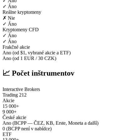
✓ Áno
✓ Áno
Reálne kryptomeny
✗ Nie
✓ Áno
Kryptomeny CFD
✓ Áno
✓ Áno
Frakčné akcie
Ano (od $1, vybrané akcie a ETF)
Ano (od 1 EUR / 30 CZK)
📈 Počet inštrumentov
Interactive Brokers
Trading 212
Akcie
15 000+
9 000+
České akcie
Ano (BCPP — ČEZ, KB, Erste, Moneta a další)
0 (BCPP není v nabídce)
ETF
13 000+