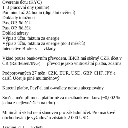
Overenie účtu (KYC)
1–3 pracovní dny (online)
Pár minut až 24 hodin (digitální ověření)
Doklady totožnosti
Pas, OP, řidičák
Pas, OP, řidičák
Doklad adresy
Výpis z účtu, faktura za energie
Výpis z účtu, faktura za energie (do 3 měsíců)
Interactive Brokers — vklady
Vklad pouze bankovním převodem. IBKR má sběrný CZK účet v
ČR (Raiffeisen/ING) — převod je jako vnitrostátní platba, zdarma.
Podporovaných 27 měn: CZK, EUR, USD, GBP, CHF, JPY a
další. Účet je plně multiměnový.
Karetní platby, PayPal ani e-wallety nejsou akceptovány.
Směna měn přímo na platformě za mezibankovní kurz (~0,002 % —
jedna z nejlevnějších na trhu).
Minimální vklad není stanoven pro základní účet. Pro maržové
obchodování je vyžadován zůstatek 2 000 USD.
Trading 212 — vklady