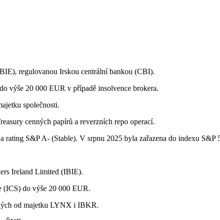
(IBIE), regulovanou Irskou centrální bankou (CBI).
 do výše 20 000 EUR v případě insolvence brokera.
ajetku společnosti.
easury cenných papírů a reverzních repo operací.
 a rating S&P A- (Stable). V srpnu 2025 byla zařazena do indexu S&P 
rs Ireland Limited (IBIE).
me (ICS) do výše 20 000 EUR.
ených od majetku LYNX i IBKR.