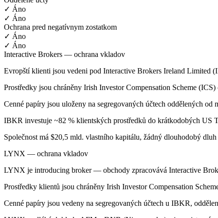
✓ Áno
✓ Áno
Ochrana pred negatívnym zostatkom
✓ Áno
✓ Áno
Interactive Brokers — ochrana vkladov
Evropští klienti jsou vedeni pod Interactive Brokers Ireland Limited 
Prostředky jsou chráněny Irish Investor Compensation Scheme (ICS)
Cenné papíry jsou uloženy na segregovaných účtech oddělených od m
IBKR investuje ~82 % klientských prostředků do krátkodobých US Tr
Společnost má $20,5 mld. vlastního kapitálu, žádný dlouhodobý dluh
LYNX — ochrana vkladov
LYNX je introducing broker — obchody zpracovává Interactive Broke
Prostředky klientů jsou chráněny Irish Investor Compensation Sche
Cenné papíry jsou vedeny na segregovaných účtech u IBKR, odděl