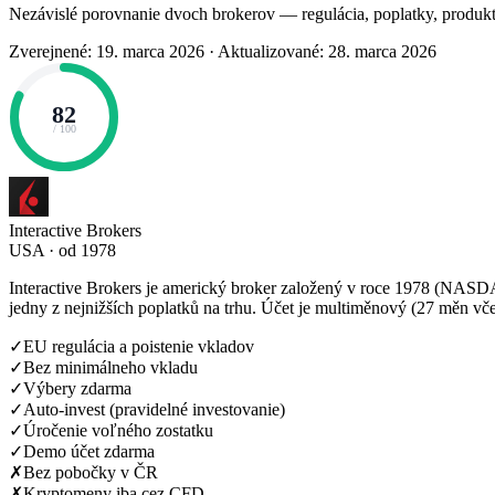
Nezávislé porovnanie dvoch brokerov — regulácia, poplatky, produkt
Zverejnené: 19. marca 2026
·
Aktualizované: 28. marca 2026
82
/ 100
Interactive Brokers
USA · od 1978
Interactive Brokers je americký broker založený v roce 1978 (NASDA
jedny z nejnižších poplatků na trhu. Účet je multiměnový (27 měn v
✓
EU regulácia a poistenie vkladov
✓
Bez minimálneho vkladu
✓
Výbery zdarma
✓
Auto-invest (pravidelné investovanie)
✓
Úročenie voľného zostatku
✓
Demo účet zdarma
✗
Bez pobočky v ČR
✗
Kryptomeny iba cez CFD