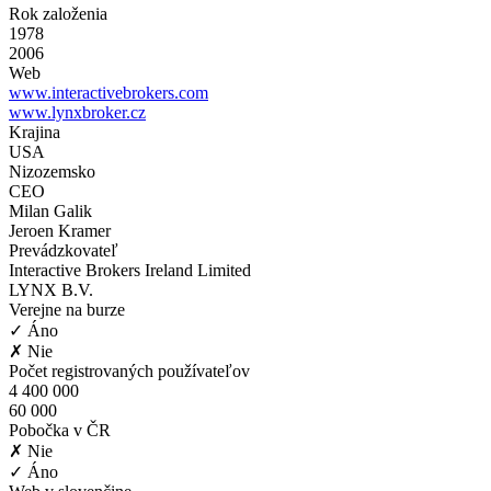
Rok založenia
1978
2006
Web
www.interactivebrokers.com
www.lynxbroker.cz
Krajina
USA
Nizozemsko
CEO
Milan Galik
Jeroen Kramer
Prevádzkovateľ
Interactive Brokers Ireland Limited
LYNX B.V.
Verejne na burze
✓ Áno
✗ Nie
Počet registrovaných používateľov
4 400 000
60 000
Pobočka v ČR
✗ Nie
✓ Áno