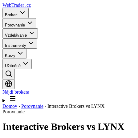
WebTrader
.cz
Brokeri
Porovnanie
Vzdelávanie
Inštrumenty
Kurzy
Užitočné
Nájdi brokera
Domov
›
Porovnanie
›
Interactive Brokers vs LYNX
Porovnanie
Interactive Brokers
vs
LYNX