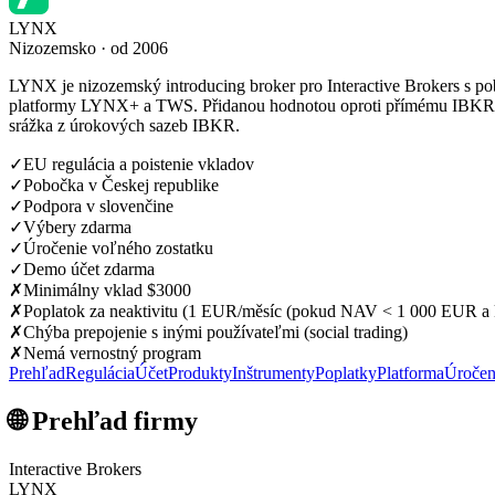
LYNX
Nizozemsko · od 2006
LYNX je nizozemský introducing broker pro Interactive Brokers s po
platformy LYNX+ a TWS. Přidanou hodnotou oproti přímému IBKR je 
srážka z úrokových sazeb IBKR.
✓
EU regulácia a poistenie vkladov
✓
Pobočka v Českej republike
✓
Podpora v slovenčine
✓
Výbery zdarma
✓
Úročenie voľného zostatku
✓
Demo účet zdarma
✗
Minimálny vklad $3000
✗
Poplatok za neaktivitu (1 EUR/měsíc (pokud NAV < 1 000 EUR a
✗
Chýba prepojenie s inými používateľmi (social trading)
✗
Nemá vernostný program
Prehľad
Regulácia
Účet
Produkty
Inštrumenty
Poplatky
Platforma
Úročen
🌐 Prehľad firmy
Interactive Brokers
LYNX