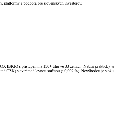
y, platformy a podpora pre slovenských investorov.
Q: IBKR) s přístupem na 150+ trhů ve 33 zemích. Nabízí prakticky vš
četně CZK) s extrémně levnou směnou (~0,002 %). Nevýhodou je složitá