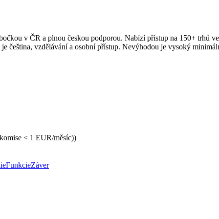
bočkou v ČR a plnou českou podporou. Nabízí přístup na 150+ trhů ve 
čeština, vzdělávání a osobní přístup. Nevýhodou je vysoký minimál
 komise < 1 EUR/měsíc))
ie
Funkcie
Záver