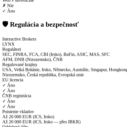
Web v slovenčine
✗ Nie
✓ Áno
🛡️ Regulácia a bezpečnosť
Interactive Brokers
LYNX
Regulátori
SEC, FINRA, FCA, CBI (Irsko), BaFin, ASIC, MAS, SFC
AFM, DNB (Nizozemsko), ČNB
Regulované krajiny
USA, Velká Británie, Irsko, Německo, Austrálie, Singapur, Hongkong
Nizozemsko, Česká republika, Evropská unie
EU licencia
✓ Áno
✓ Áno
ČNB registrácia
✓ Áno
✓ Áno
Poistenie vkladov
Až 20 000 EUR (ICS, Irsko)
Až 20 000 EUR (ICS, Irsko — přes IBKR)
Oddelené účty