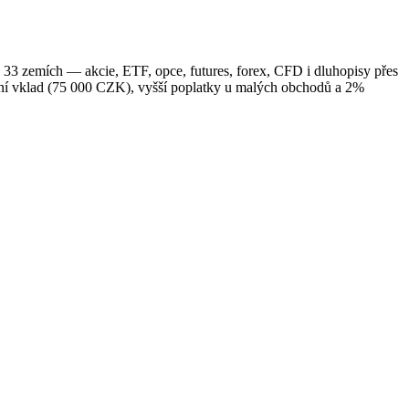
33 zemích — akcie, ETF, opce, futures, forex, CFD i dluhopisy přes
ní vklad (75 000 CZK), vyšší poplatky u malých obchodů a 2%