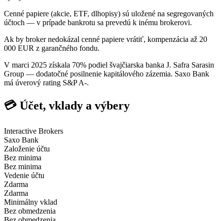
Cenné papiere (akcie, ETF, dlhopisy) sú uložené na segregovaných
účtoch — v prípade bankrotu sa prevedú k inému brokerovi.
Ak by broker nedokázal cenné papiere vrátiť, kompenzácia až 20
000 EUR z garančného fondu.
V marci 2025 získala 70% podiel švajčiarska banka J. Safra Sarasin
Group — dodatočné posilnenie kapitálového zázemia. Saxo Bank
má úverový rating S&P A-.
💳 Účet, vklady a výbery
Interactive Brokers
Saxo Bank
Založenie účtu
Bez minima
Bez minima
Vedenie účtu
Zdarma
Zdarma
Minimálny vklad
Bez obmedzenia
Bez obmedzenia