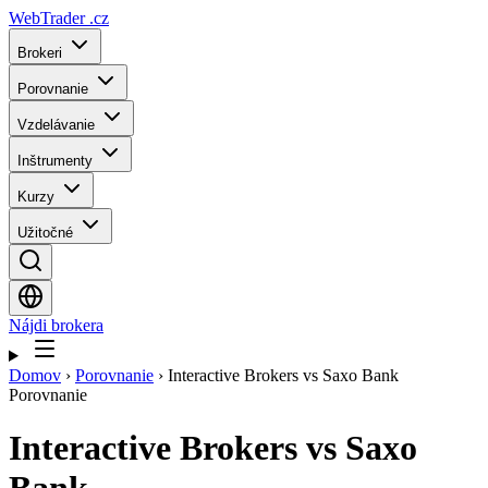
WebTrader
.cz
Brokeri
Porovnanie
Vzdelávanie
Inštrumenty
Kurzy
Užitočné
Nájdi brokera
Domov
›
Porovnanie
›
Interactive Brokers vs Saxo Bank
Porovnanie
Interactive Brokers
vs
Saxo