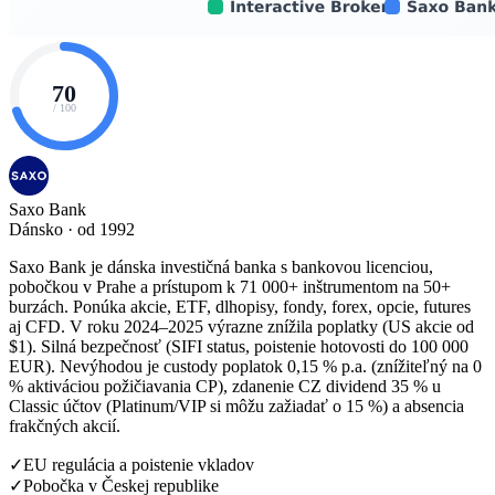
70
/ 100
Saxo Bank
Dánsko · od 1992
Saxo Bank je dánska investičná banka s bankovou licenciou,
pobočkou v Prahe a prístupom k 71 000+ inštrumentom na 50+
burzách. Ponúka akcie, ETF, dlhopisy, fondy, forex, opcie, futures
aj CFD. V roku 2024–2025 výrazne znížila poplatky (US akcie od
$1). Silná bezpečnosť (SIFI status, poistenie hotovosti do 100 000
EUR). Nevýhodou je custody poplatok 0,15 % p.a. (znížiteľný na 0
% aktiváciou požičiavania CP), zdanenie CZ dividend 35 % u
Classic účtov (Platinum/VIP si môžu zažiadať o 15 %) a absencia
frakčných akcií.
✓
EU regulácia a poistenie vkladov
✓
Pobočka v Českej republike