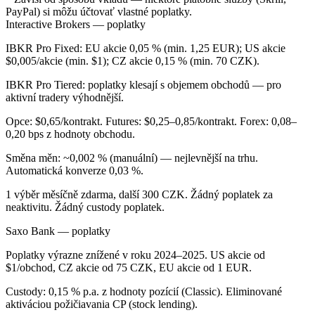
PayPal) si môžu účtovať vlastné poplatky.
Interactive Brokers — poplatky
IBKR Pro Fixed: EU akcie 0,05 % (min. 1,25 EUR); US akcie
$0,005/akcie (min. $1); CZ akcie 0,15 % (min. 70 CZK).
IBKR Pro Tiered: poplatky klesají s objemem obchodů — pro
aktivní tradery výhodnější.
Opce: $0,65/kontrakt. Futures: $0,25–0,85/kontrakt. Forex: 0,08–
0,20 bps z hodnoty obchodu.
Směna měn: ~0,002 % (manuální) — nejlevnější na trhu.
Automatická konverze 0,03 %.
1 výběr měsíčně zdarma, další 300 CZK. Žádný poplatek za
neaktivitu. Žádný custody poplatek.
Saxo Bank — poplatky
Poplatky výrazne znížené v roku 2024–2025. US akcie od
$1/obchod, CZ akcie od 75 CZK, EU akcie od 1 EUR.
Custody: 0,15 % p.a. z hodnoty pozícií (Classic). Eliminované
aktiváciou požičiavania CP (stock lending).