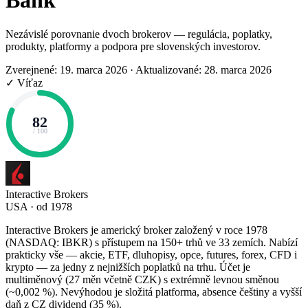
Bank
Nezávislé porovnanie dvoch brokerov — regulácia, poplatky,
produkty, platformy a podpora pre slovenských investorov.
Zverejnené: 19. marca 2026
·
Aktualizované: 28. marca 2026
✓ Víťaz
82
/ 100
Interactive Brokers
USA · od 1978
Interactive Brokers je americký broker založený v roce 1978
(NASDAQ: IBKR) s přístupem na 150+ trhů ve 33 zemích. Nabízí
prakticky vše — akcie, ETF, dluhopisy, opce, futures, forex, CFD i
krypto — za jedny z nejnižších poplatků na trhu. Účet je
multiměnový (27 měn včetně CZK) s extrémně levnou směnou
(~0,002 %). Nevýhodou je složitá platforma, absence češtiny a vyšší
daň z CZ dividend (35 %).