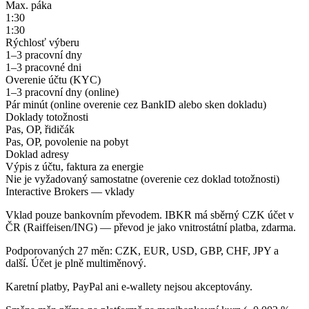
Max. páka
1:30
1:30
Rýchlosť výberu
1–3 pracovní dny
1–3 pracovné dni
Overenie účtu (KYC)
1–3 pracovní dny (online)
Pár minút (online overenie cez BankID alebo sken dokladu)
Doklady totožnosti
Pas, OP, řidičák
Pas, OP, povolenie na pobyt
Doklad adresy
Výpis z účtu, faktura za energie
Nie je vyžadovaný samostatne (overenie cez doklad totožnosti)
Interactive Brokers — vklady
Vklad pouze bankovním převodem. IBKR má sběrný CZK účet v
ČR (Raiffeisen/ING) — převod je jako vnitrostátní platba, zdarma.
Podporovaných 27 měn: CZK, EUR, USD, GBP, CHF, JPY a
další. Účet je plně multiměnový.
Karetní platby, PayPal ani e-wallety nejsou akceptovány.