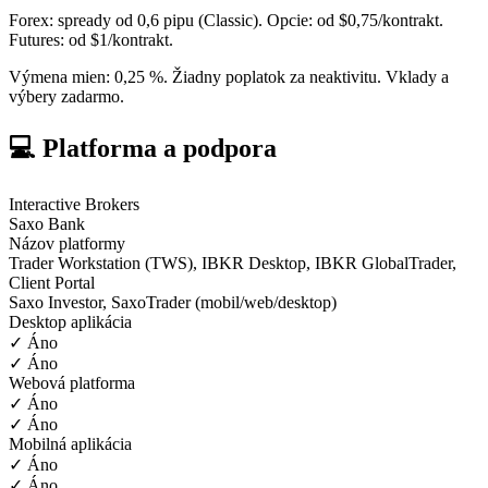
Forex: spready od 0,6 pipu (Classic). Opcie: od $0,75/kontrakt.
Futures: od $1/kontrakt.
Výmena mien: 0,25 %. Žiadny poplatok za neaktivitu. Vklady a
výbery zadarmo.
💻 Platforma a podpora
Interactive Brokers
Saxo Bank
Názov platformy
Trader Workstation (TWS), IBKR Desktop, IBKR GlobalTrader,
Client Portal
Saxo Investor, SaxoTrader (mobil/web/desktop)
Desktop aplikácia
✓ Áno
✓ Áno
Webová platforma
✓ Áno
✓ Áno
Mobilná aplikácia
✓ Áno
✓ Áno