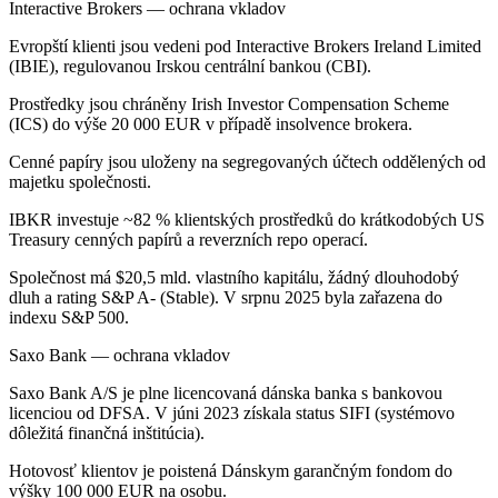
Interactive Brokers — ochrana vkladov
Evropští klienti jsou vedeni pod Interactive Brokers Ireland Limited
(IBIE), regulovanou Irskou centrální bankou (CBI).
Prostředky jsou chráněny Irish Investor Compensation Scheme
(ICS) do výše 20 000 EUR v případě insolvence brokera.
Cenné papíry jsou uloženy na segregovaných účtech oddělených od
majetku společnosti.
IBKR investuje ~82 % klientských prostředků do krátkodobých US
Treasury cenných papírů a reverzních repo operací.
Společnost má $20,5 mld. vlastního kapitálu, žádný dlouhodobý
dluh a rating S&P A- (Stable). V srpnu 2025 byla zařazena do
indexu S&P 500.
Saxo Bank — ochrana vkladov
Saxo Bank A/S je plne licencovaná dánska banka s bankovou
licenciou od DFSA. V júni 2023 získala status SIFI (systémovo
dôležitá finančná inštitúcia).
Hotovosť klientov je poistená Dánskym garančným fondom do
výšky 100 000 EUR na osobu.