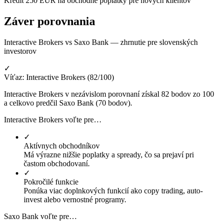
Kredit 250 EUR na obchodné poplatky pre nových klientov
Záver porovnania
Interactive Brokers vs Saxo Bank — zhrnutie pre slovenských
investorov
✓
Víťaz: Interactive Brokers (82/100)
Interactive Brokers v nezávislom porovnaní získal 82 bodov zo 100
a celkovo predčil Saxo Bank (70 bodov).
Interactive Brokers voľte pre…
✓
Aktívnych obchodníkov
Má výrazne nižšie poplatky a spready, čo sa prejaví pri
častom obchodovaní.
✓
Pokročilé funkcie
Ponúka viac doplnkových funkcií ako copy trading, auto-
invest alebo vernostné programy.
Saxo Bank voľte pre…