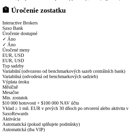
🏦 Úročenie zostatku
Interactive Brokers
Saxo Bank
Úročenie dostupné
✓ Áno
✓ Áno
Úročené meny
EUR, USD
EUR, USD
Typ sadzby
Variabilní (odvozeno od benchmarkových sazeb centrálních bank)
Variabilná (odvodená od benchmarkových sadzieb)
Výplata úroku
Měsíčně
Mesačne
Min. zostatok
$10 000 hotovosti + $100 000 NAV účtu
Vklad ≥ 1 mil. EUR v prvých 30 dňoch po otvorení alebo aktivita v
SaxoRewards
Aktivácia
Automatická (pokud splňujete podmínky)
Automatická (iba VIP)