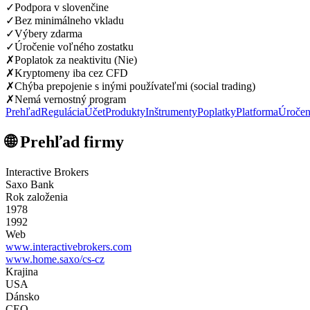
✓
Podpora v slovenčine
✓
Bez minimálneho vkladu
✓
Výbery zdarma
✓
Úročenie voľného zostatku
✗
Poplatok za neaktivitu (Nie)
✗
Kryptomeny iba cez CFD
✗
Chýba prepojenie s inými používateľmi (social trading)
✗
Nemá vernostný program
Prehľad
Regulácia
Účet
Produkty
Inštrumenty
Poplatky
Platforma
Úročen
🌐 Prehľad firmy
Interactive Brokers
Saxo Bank
Rok založenia
1978
1992
Web
www.interactivebrokers.com
www.home.saxo/cs-cz
Krajina
USA
Dánsko
CEO