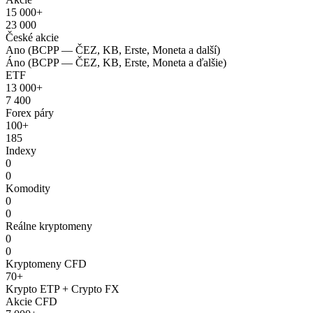
15 000+
23 000
České akcie
Ano (BCPP — ČEZ, KB, Erste, Moneta a další)
Áno (BCPP — ČEZ, KB, Erste, Moneta a ďalšie)
ETF
13 000+
7 400
Forex páry
100+
185
Indexy
0
0
Komodity
0
0
Reálne kryptomeny
0
0
Kryptomeny CFD
70+
Krypto ETP + Crypto FX
Akcie CFD