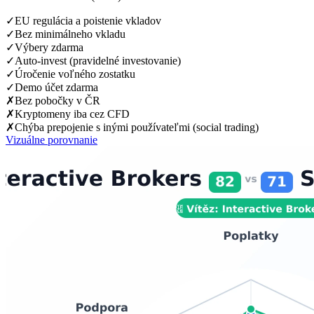
✓
EU regulácia a poistenie vkladov
✓
Bez minimálneho vkladu
✓
Výbery zdarma
✓
Auto-invest (pravidelné investovanie)
✓
Úročenie voľného zostatku
✓
Demo účet zdarma
✗
Bez pobočky v ČR
✗
Kryptomeny iba cez CFD
✗
Chýba prepojenie s inými používateľmi (social trading)
Vizuálne porovnanie