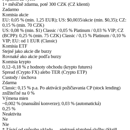
1× měsíčně zdarma, poté 300 CZK (CZ klienti)
Zadarmo
Komisia akcie
EU: 0,05 % (min. 1,25 EUR); US: $0,0035/akcie (min. $0,35); CZ:
0,15 % (min. 70 CZK)
US: 0,08 % (min. $1) Classic / 0,05 % Platinum / 0,03 % VIP; CZ
(BCPP): 0,25 % (min. 75 CZK) Classic / 0,15 % Platinum / 0,10 %
VIP; EU: od 1 EUR (Classic)
Komisia ETF
Stejné jako akcie dle burzy
Rovnaké ako akcie podľa burzy
Komisia krypto
0,12–0,18 % z hodnoty obchodu (krypto futures)
Spread (Crypto FX) alebo TER (Crypto ETP)
Custody / úschova
Zdarma
Classic: 0,15 % p.a. Po aktivácii požičiavania CP (stock lending)
znížiteľné na 0 %
Výmena mien
~0,002 % (manuální konverze); 0,03 % (automatická)
0,25 %
Neaktivita
Ne
Nie
* Závisí od spôsobu vkladu — niektoré platobné služby (Skrill,