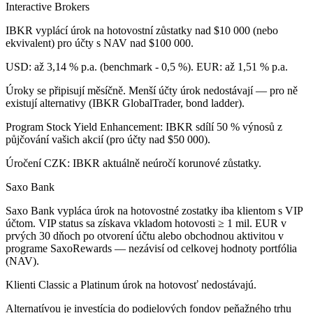
Interactive Brokers
IBKR vyplácí úrok na hotovostní zůstatky nad $10 000 (nebo
ekvivalent) pro účty s NAV nad $100 000.
USD: až 3,14 % p.a. (benchmark - 0,5 %). EUR: až 1,51 % p.a.
Úroky se připisují měsíčně. Menší účty úrok nedostávají — pro ně
existují alternativy (IBKR GlobalTrader, bond ladder).
Program Stock Yield Enhancement: IBKR sdílí 50 % výnosů z
půjčování vašich akcií (pro účty nad $50 000).
Úročení CZK: IBKR aktuálně neúročí korunové zůstatky.
Saxo Bank
Saxo Bank vypláca úrok na hotovostné zostatky iba klientom s VIP
účtom. VIP status sa získava vkladom hotovosti ≥ 1 mil. EUR v
prvých 30 dňoch po otvorení účtu alebo obchodnou aktivitou v
programe SaxoRewards — nezávisí od celkovej hodnoty portfólia
(NAV).
Klienti Classic a Platinum úrok na hotovosť nedostávajú.
Alternatívou je investícia do podielových fondov peňažného trhu