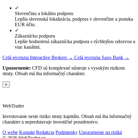
✓
Slovenčinu a lokálnu podporu
Lepšia slovenská lokalizácia, podpora v slovenčine a ponuka
EUR účtu.
✓
Zákaznícku podporu
Lepšie hodnotená zákaznícka podpora s rýchlejšou odozvou a
viac kanálmi.
Celá recenzia Interactive Brokers →
Celá recenzia Saxo Bank →
Upozornenie:
CFD sú komplexné nástroje s vysokým rizikom
straty. Obsah má iba informačný charakter.
×
Web
Trader
Investovanie nesie riziko straty kapitálu. Obsah má iba informačný
charakter a nepredstavuje investičné poradenstvo.
O webe
Kontakt
Redakcia
Podmienky
Upozornenie na riziká
© 2026 WebTrader.cz