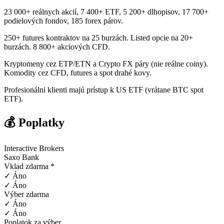
23 000+ reálnych akcií, 7 400+ ETF, 5 200+ dlhopisov, 17 700+
podielových fondov, 185 forex párov.
250+ futures kontraktov na 25 burzách. Listed opcie na 20+
burzách. 8 800+ akciových CFD.
Kryptomeny cez ETP/ETN a Crypto FX páry (nie reálne coiny).
Komodity cez CFD, futures a spot drahé kovy.
Profesionálni klienti majú prístup k US ETF (vrátane BTC spot
ETF).
💰 Poplatky
Interactive Brokers
Saxo Bank
Vklad zdarma *
✓ Áno
✓ Áno
Výber zdarma
✓ Áno
✓ Áno
Poplatok za výber