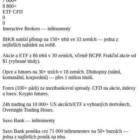
7 000+
8 800+
ETF CFD
0
0
Interactive Brokers — inštrumenty
IBKR nabízí přístup na 150+ trhů ve 33 zemích — jedna z
nejširších nabídek na světě.
Akcie a ETF z 86 trhů v 30 zemích, včetně BCPP. Frakční akcie od
$1 (vybrané tituly).
Opce a futures na 30+ trzích v 18 zemích. Dluhopisy (státní,
komunální, korporátní) — přes 1 milion titulů.
Forex (100+ párů) za mezibankovní spready. CFD na akcie, indexy
a forex. Krypto futures.
24h trading na 10 000+ US akciích/ETF a vybraných derivátech.
Overnight Trading Hours.
Saxo Bank — inštrumenty
Saxo Bank ponúka cez 71 000 inštrumentov na 50+ burzách —
jedna z najširších ponúk na trhu.