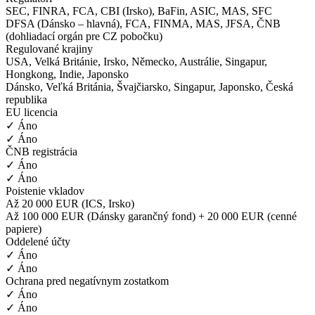
SEC, FINRA, FCA, CBI (Irsko), BaFin, ASIC, MAS, SFC
DFSA (Dánsko – hlavná), FCA, FINMA, MAS, JFSA, ČNB
(dohliadací orgán pre CZ pobočku)
Regulované krajiny
USA, Velká Británie, Irsko, Německo, Austrálie, Singapur,
Hongkong, Indie, Japonsko
Dánsko, Veľká Británia, Švajčiarsko, Singapur, Japonsko, Česká
republika
EU licencia
✓ Áno
✓ Áno
ČNB registrácia
✓ Áno
✓ Áno
Poistenie vkladov
Až 20 000 EUR (ICS, Irsko)
Až 100 000 EUR (Dánsky garančný fond) + 20 000 EUR (cenné
papiere)
Oddelené účty
✓ Áno
✓ Áno
Ochrana pred negatívnym zostatkom
✓ Áno
✓ Áno