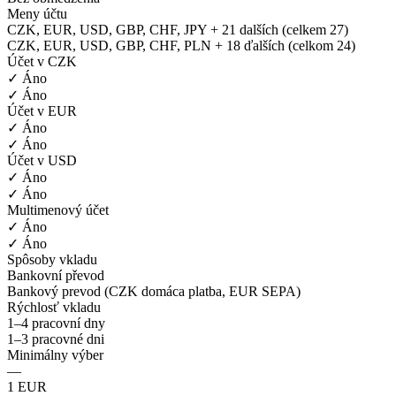
Meny účtu
CZK, EUR, USD, GBP, CHF, JPY + 21 dalších (celkem 27)
CZK, EUR, USD, GBP, CHF, PLN + 18 ďalších (celkom 24)
Účet v CZK
✓ Áno
✓ Áno
Účet v EUR
✓ Áno
✓ Áno
Účet v USD
✓ Áno
✓ Áno
Multimenový účet
✓ Áno
✓ Áno
Spôsoby vkladu
Bankovní převod
Bankový prevod (CZK domáca platba, EUR SEPA)
Rýchlosť vkladu
1–4 pracovní dny
1–3 pracovné dni
Minimálny výber
—
1 EUR