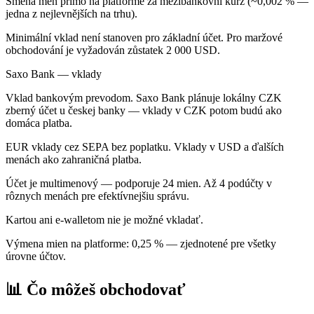
Směna měn přímo na platformě za mezibankovní kurz (~0,002 % —
jedna z nejlevnějších na trhu).
Minimální vklad není stanoven pro základní účet. Pro maržové
obchodování je vyžadován zůstatek 2 000 USD.
Saxo Bank — vklady
Vklad bankovým prevodom. Saxo Bank plánuje lokálny CZK
zberný účet u českej banky — vklady v CZK potom budú ako
domáca platba.
EUR vklady cez SEPA bez poplatku. Vklady v USD a ďalších
menách ako zahraničná platba.
Účet je multimenový — podporuje 24 mien. Až 4 podúčty v
rôznych menách pre efektívnejšiu správu.
Kartou ani e-walletom nie je možné vkladať.
Výmena mien na platforme: 0,25 % — zjednotené pre všetky
úrovne účtov.
📊 Čo môžeš obchodovať