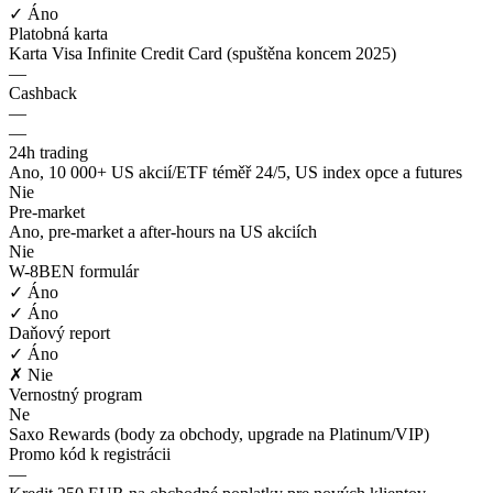
✓ Áno
Platobná karta
Karta Visa Infinite Credit Card (spuštěna koncem 2025)
—
Cashback
—
—
24h trading
Ano, 10 000+ US akcií/ETF téměř 24/5, US index opce a futures
Nie
Pre-market
Ano, pre-market a after-hours na US akciích
Nie
W-8BEN formulár
✓ Áno
✓ Áno
Daňový report
✓ Áno
✗ Nie
Vernostný program
Ne
Saxo Rewards (body za obchody, upgrade na Platinum/VIP)
Promo kód k registrácii
—