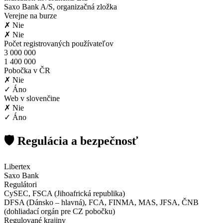
Saxo Bank A/S, organizačná zložka
Verejne na burze
✗ Nie
✗ Nie
Počet registrovaných používateľov
3 000 000
1 400 000
Pobočka v ČR
✗ Nie
✓ Áno
Web v slovenčine
✗ Nie
✓ Áno
🛡️ Regulácia a bezpečnosť
Libertex
Saxo Bank
Regulátori
CySEC, FSCA (Jihoafrická republika)
DFSA (Dánsko – hlavná), FCA, FINMA, MAS, JFSA, ČNB
(dohliadací orgán pre CZ pobočku)
Regulované krajiny