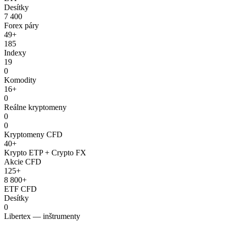
Desítky
7 400
Forex páry
49+
185
Indexy
19
0
Komodity
16+
0
Reálne kryptomeny
0
0
Kryptomeny CFD
40+
Krypto ETP + Crypto FX
Akcie CFD
125+
8 800+
ETF CFD
Desítky
0
Libertex — inštrumenty