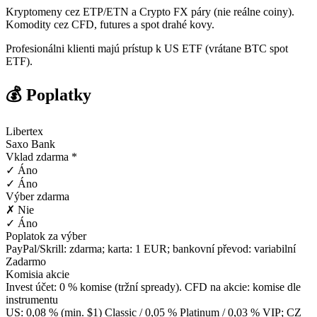
Kryptomeny cez ETP/ETN a Crypto FX páry (nie reálne coiny).
Komodity cez CFD, futures a spot drahé kovy.
Profesionálni klienti majú prístup k US ETF (vrátane BTC spot
ETF).
💰 Poplatky
Libertex
Saxo Bank
Vklad zdarma *
✓ Áno
✓ Áno
Výber zdarma
✗ Nie
✓ Áno
Poplatok za výber
PayPal/Skrill: zdarma; karta: 1 EUR; bankovní převod: variabilní
Zadarmo
Komisia akcie
Invest účet: 0 % komise (tržní spready). CFD na akcie: komise dle
instrumentu
US: 0,08 % (min. $1) Classic / 0,05 % Platinum / 0,03 % VIP; CZ