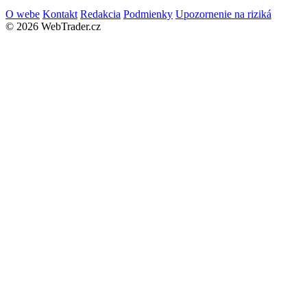
O webe
Kontakt
Redakcia
Podmienky
Upozornenie na riziká
© 2026 WebTrader.cz