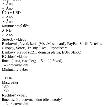
✓ Áno
✓ Áno
Účet v USD
✓ Áno
✓ Áno
Multimenový účet
✗ Nie
✓ Áno
Spôsoby vkladu
Bankovní převod, karta (Visa/Mastercard), PayPal, Skrill, Neteller,
Giropay, Sofort, Trustly, iDeal, Paysafecard
Bankový prevod (CZK domáca platba, EUR SEPA)
Rýchlosť vkladu
Ihned (karta, e-wallet); 1–5 dní (převod)
1–3 pracovné dni
Minimálny výber
—
1 EUR
Max. páka
1:30
1:30
Rýchlosť výberu
Ihned až 5 pracovních dnů (dle metody)
1–3 pracovné dni