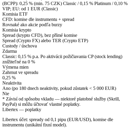
(BCPP): 0,25 % (min. 75 CZK) Classic / 0,15 % Platinum / 0,10 %
VIP; EU: od 1 EUR (Classic)
Komisia ETF
CFD: komise dle instrumentu + spread
Rovnaké ako akcie podľa burzy
Komisia krypto
Spread (krypto CFD), bez přímé komise
Spread (Crypto FX) alebo TER (Crypto ETP)
Custody / úschova
Zdarma
Classic: 0,15 % p.a. Po aktivácii požičiavania CP (stock lending)
znížiteľné na 0 %
Výmena mien
Zahrnut ve spreadu
0,25 %
Neaktivita
Ano (po 180 dnech neaktivity, pokud zůstatek < 5 000 EUR)
Nie
* Závisí od spôsobu vkladu — niektoré platobné služby (Skrill,
PayPal) si môžu účtovať vlastné poplatky.
Libertex — poplatky
Libertex účet: spready od 0,1 pipu (EUR/USD), komise dle
instrumentu (unikátní fixní model).