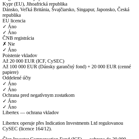
Kypr (EU), Jihoafrická republika
Dánsko, Veľká Británia, Švajčiarsko, Singapur, Japonsko, Česká
republika
EU licencia
✓ Áno
✓ Áno
ČNB registrácia
✗ Nie
✓ Áno
Poistenie vkladov
Až 20 000 EUR (ICF, CySEC)
Až 100 000 EUR (Dánsky garančný fond) + 20 000 EUR (cenné
papiere)
Oddelené účty
✓ Áno
✓ Áno
Ochrana pred negatívnym zostatkom
✓ Áno
✓ Áno
Libertex — ochrana vkladov
Libertex operuje přes Indication Investments Ltd regulovanou
CySEC (licence 164/12).