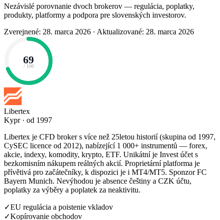
Nezávislé porovnanie dvoch brokerov — regulácia, poplatky,
produkty, platformy a podpora pre slovenských investorov.
Zverejnené: 28. marca 2026
·
Aktualizované: 28. marca 2026
69
/ 100
Libertex
Kypr · od 1997
Libertex je CFD broker s více než 25letou historií (skupina od 1997,
CySEC licence od 2012), nabízející 1 000+ instrumentů — forex,
akcie, indexy, komodity, krypto, ETF. Unikátní je Invest účet s
bezkomisním nákupem reálných akcií. Proprietární platforma je
přívětivá pro začátečníky, k dispozici je i MT4/MT5. Sponzor FC
Bayern Munich. Nevýhodou je absence češtiny a CZK účtu,
poplatky za výběry a poplatek za neaktivitu.
✓
EU regulácia a poistenie vkladov
✓
Kopírovanie obchodov