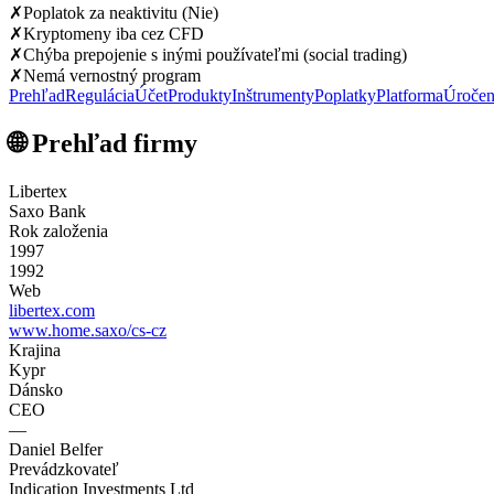
✗
Poplatok za neaktivitu (Nie)
✗
Kryptomeny iba cez CFD
✗
Chýba prepojenie s inými používateľmi (social trading)
✗
Nemá vernostný program
Prehľad
Regulácia
Účet
Produkty
Inštrumenty
Poplatky
Platforma
Úročen
🌐 Prehľad firmy
Libertex
Saxo Bank
Rok založenia
1997
1992
Web
libertex.com
www.home.saxo/cs-cz
Krajina
Kypr
Dánsko
CEO
—
Daniel Belfer
Prevádzkovateľ
Indication Investments Ltd