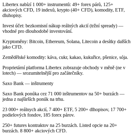
Libertex nabízí 1 000+ instrumentů: 49+ forex párů, 125+
akciových CFD, 19 indexů, krypto (40+ CFD), komodity, ETF,
dluhopisy.
Invest účet: bezkomisní nákup reálných akcií (tržní spready) —
vhodné pro dlouhodobé investování.
Kryptoměny: Bitcoin, Ethereum, Solana, Litecoin a desítky dalších
jako CFD.
Zemědělské komodity: káva, cukr, kakao, kukuřice, pšenice, sója.
Proprietární platforma Libertex zobrazuje obchody v měně (ne v
lotech) — srozumitelnější pro začátečníky.
Saxo Bank — inštrumenty
Saxo Bank ponúka cez 71 000 inštrumentov na 50+ burzách —
jedna z najširších ponúk na trhu.
23 000+ reálnych akcií, 7 400+ ETF, 5 200+ dlhopisov, 17 700+
podielových fondov, 185 forex párov.
250+ futures kontraktov na 25 burzách. Listed opcie na 20+
burzách. 8 800+ akciových CFD.