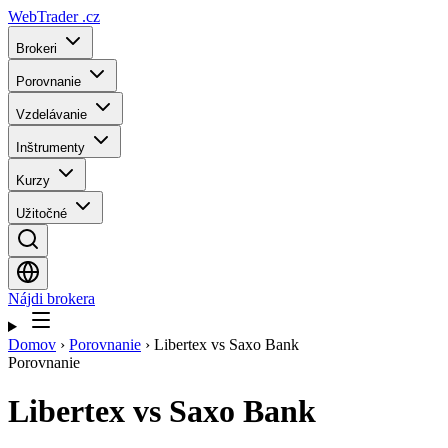
WebTrader
.cz
Brokeri
Porovnanie
Vzdelávanie
Inštrumenty
Kurzy
Užitočné
Nájdi brokera
Domov
›
Porovnanie
›
Libertex vs Saxo Bank
Porovnanie
Libertex
vs
Saxo Bank