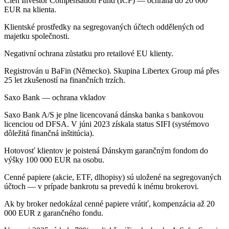
Člen Investor Compensation Fund (ICF) — ochrana do 20 000
EUR na klienta.
Klientské prostředky na segregovaných účtech oddělených od
majetku společnosti.
Negativní ochrana zůstatku pro retailové EU klienty.
Registrován u BaFin (Německo). Skupina Libertex Group má přes
25 let zkušeností na finančních trzích.
Saxo Bank — ochrana vkladov
Saxo Bank A/S je plne licencovaná dánska banka s bankovou
licenciou od DFSA. V júni 2023 získala status SIFI (systémovo
dôležitá finančná inštitúcia).
Hotovosť klientov je poistená Dánskym garančným fondom do
výšky 100 000 EUR na osobu.
Cenné papiere (akcie, ETF, dlhopisy) sú uložené na segregovaných
účtoch — v prípade bankrotu sa prevedú k inému brokerovi.
Ak by broker nedokázal cenné papiere vrátiť, kompenzácia až 20
000 EUR z garančného fondu.