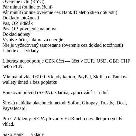
Overenie účtu (KYC)
Pár minut (online ověření)
Pár minút (online overenie cez BankID alebo sken dokladu)
Doklady totožnosti
Pas, OP, řidičák
Pas, OP, povolenie na pobyt
Doklad adresy
Výpis z účtu, faktura za energie
Nie je vyžadovaný samostatne (overenie cez doklad totožnosti)
Libertex — vklady
Libertex nepodporuje CZK účet — účet v EUR, USD, GBP, CHF
nebo PLN.
Minimální vklad €100. Vklady kartou, PayPal, Skrill a dalšími e-
wallety ihned a bez poplatku.
Bankovní převod (SEPA): zdarma, zpracování 1–5 dní.
Široká nabídka platebních metod: Sofort, Giropay, Trustly, iDeal,
Paysafecard.
Pro CZ klienty: SEPA převod v EUR nebo e-wallet pro rychlý
vklad.
Saxo Bank — vklady