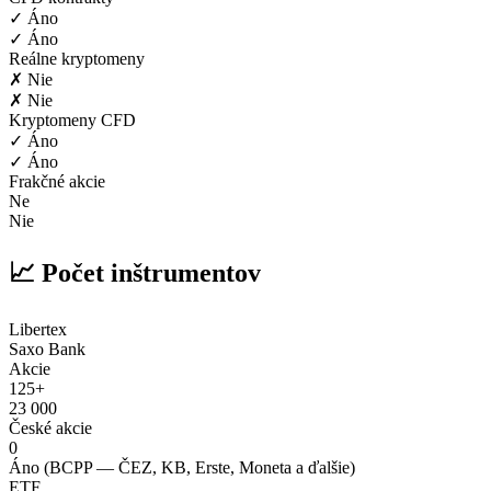
✓ Áno
✓ Áno
Reálne kryptomeny
✗ Nie
✗ Nie
Kryptomeny CFD
✓ Áno
✓ Áno
Frakčné akcie
Ne
Nie
📈 Počet inštrumentov
Libertex
Saxo Bank
Akcie
125+
23 000
České akcie
0
Áno (BCPP — ČEZ, KB, Erste, Moneta a ďalšie)
ETF