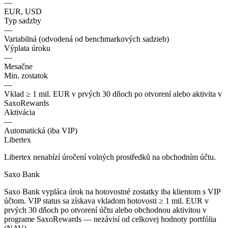
—
EUR, USD
Typ sadzby
—
Variabilná (odvodená od benchmarkových sadzieb)
Výplata úroku
—
Mesačne
Min. zostatok
—
Vklad ≥ 1 mil. EUR v prvých 30 dňoch po otvorení alebo aktivita v
SaxoRewards
Aktivácia
—
Automatická (iba VIP)
Libertex
Libertex nenabízí úročení volných prostředků na obchodním účtu.
Saxo Bank
Saxo Bank vypláca úrok na hotovostné zostatky iba klientom s VIP
účtom. VIP status sa získava vkladom hotovosti ≥ 1 mil. EUR v
prvých 30 dňoch po otvorení účtu alebo obchodnou aktivitou v
programe SaxoRewards — nezávisí od celkovej hodnoty portfólia