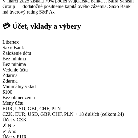
V marci 2025 získala 70% podiel švajčiarska banka J. Safra Sarasin
Group — dodatočné posilnenie kapitálového zázemia. Saxo Bank
má úverový rating S&P A-.
💳 Účet, vklady a výbery
Libertex
Saxo Bank
Založenie účtu
Bez minima
Bez minima
Vedenie účtu
Zdarma
Zdarma
Minimálny vklad
$100
Bez obmedzenia
Meny účtu
EUR, USD, GBP, CHF, PLN
CZK, EUR, USD, GBP, CHF, PLN + 18 ďalších (celkom 24)
Účet v CZK
✗ Nie
✓ Áno
Účet v EUR