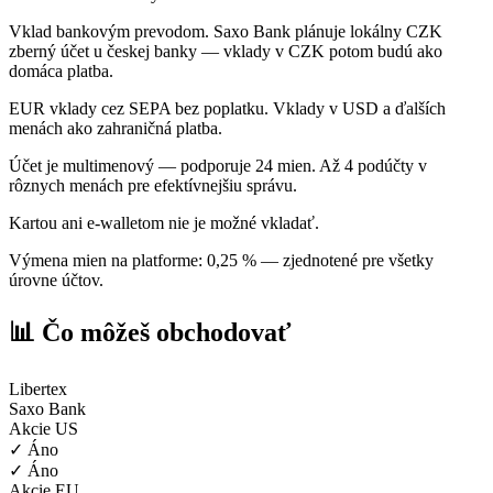
Vklad bankovým prevodom. Saxo Bank plánuje lokálny CZK
zberný účet u českej banky — vklady v CZK potom budú ako
domáca platba.
EUR vklady cez SEPA bez poplatku. Vklady v USD a ďalších
menách ako zahraničná platba.
Účet je multimenový — podporuje 24 mien. Až 4 podúčty v
rôznych menách pre efektívnejšiu správu.
Kartou ani e-walletom nie je možné vkladať.
Výmena mien na platforme: 0,25 % — zjednotené pre všetky
úrovne účtov.
📊 Čo môžeš obchodovať
Libertex
Saxo Bank
Akcie US
✓ Áno
✓ Áno
Akcie EU