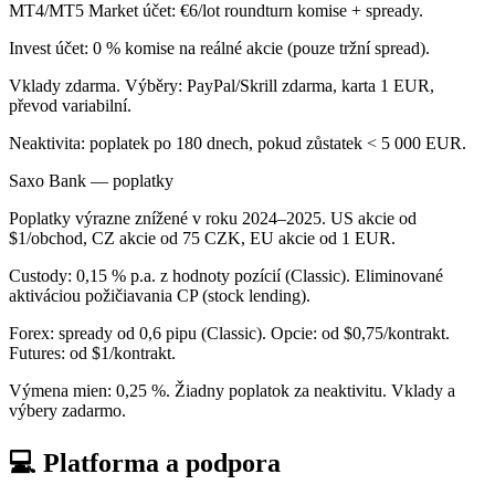
MT4/MT5 Market účet: €6/lot roundturn komise + spready.
Invest účet: 0 % komise na reálné akcie (pouze tržní spread).
Vklady zdarma. Výběry: PayPal/Skrill zdarma, karta 1 EUR,
převod variabilní.
Neaktivita: poplatek po 180 dnech, pokud zůstatek < 5 000 EUR.
Saxo Bank — poplatky
Poplatky výrazne znížené v roku 2024–2025. US akcie od
$1/obchod, CZ akcie od 75 CZK, EU akcie od 1 EUR.
Custody: 0,15 % p.a. z hodnoty pozícií (Classic). Eliminované
aktiváciou požičiavania CP (stock lending).
Forex: spready od 0,6 pipu (Classic). Opcie: od $0,75/kontrakt.
Futures: od $1/kontrakt.
Výmena mien: 0,25 %. Žiadny poplatok za neaktivitu. Vklady a
výbery zadarmo.
💻 Platforma a podpora