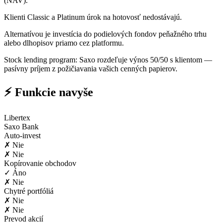
(NAV).
Klienti Classic a Platinum úrok na hotovosť nedostávajú.
Alternatívou je investícia do podielových fondov peňažného trhu
alebo dlhopisov priamo cez platformu.
Stock lending program: Saxo rozdeľuje výnos 50/50 s klientom —
pasívny príjem z požičiavania vašich cenných papierov.
⚡ Funkcie navyše
Libertex
Saxo Bank
Auto-invest
✗ Nie
✗ Nie
Kopírovanie obchodov
✓ Áno
✗ Nie
Chytré portfóliá
✗ Nie
✗ Nie
Prevod akcií