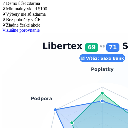
✓
Demo účet zdarma
✗
Minimálny vklad $100
✗
Výbery nie sú zdarma
✗
Bez pobočky v ČR
✗
Žiadne české akcie
Vizuálne porovnanie