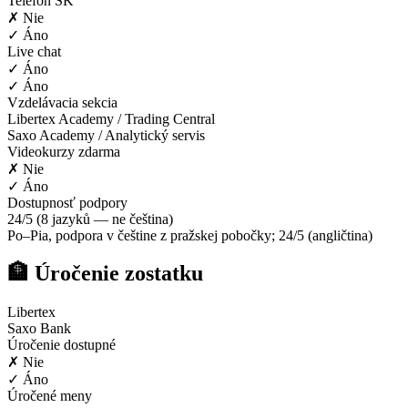
Telefón SK
✗ Nie
✓ Áno
Live chat
✓ Áno
✓ Áno
Vzdelávacia sekcia
Libertex Academy / Trading Central
Saxo Academy / Analytický servis
Videokurzy zdarma
✗ Nie
✓ Áno
Dostupnosť podpory
24/5 (8 jazyků — ne čeština)
Po–Pia, podpora v češtine z pražskej pobočky; 24/5 (angličtina)
🏦 Úročenie zostatku
Libertex
Saxo Bank
Úročenie dostupné
✗ Nie
✓ Áno
Úročené meny