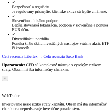
✓
Bezpečnosť a reguláciu
Je regulovaný prísnejšie, klientské aktíva sú lepšie chránené.
✓
Slovenčinu a lokálnu podporu
Lepšia slovenská lokalizácia, podpora v slovenčine a ponuka
EUR účtu.
✓
Diverzifikáciu portfólia
Ponúka širšiu škálu investičných nástrojov vrátane akcií, ETF
či komodít.
Celá recenzia Libertex →
Celá recenzia Saxo Bank →
Upozornenie:
CFD sú komplexné nástroje s vysokým rizikom
straty. Obsah má iba informačný charakter.
×
Web
Trader
Investovanie nesie riziko straty kapitálu. Obsah má iba informačný
charakter a nepredstavuje investičné poradenstvo.