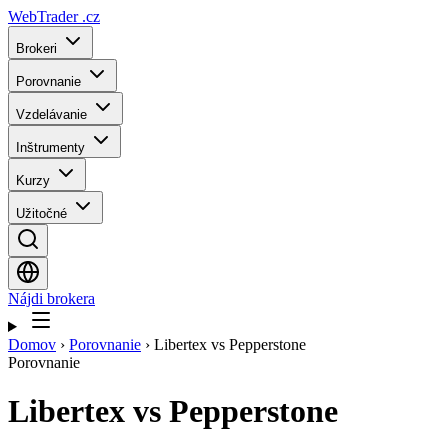
WebTrader
.cz
Brokeri
Porovnanie
Vzdelávanie
Inštrumenty
Kurzy
Užitočné
Nájdi brokera
Domov
›
Porovnanie
›
Libertex vs Pepperstone
Porovnanie
Libertex
vs
Pepperstone