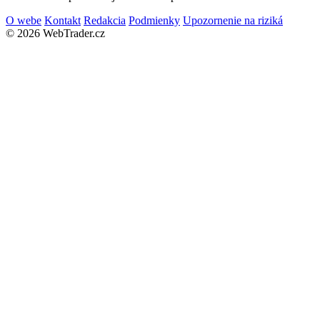
O webe
Kontakt
Redakcia
Podmienky
Upozornenie na riziká
© 2026 WebTrader.cz