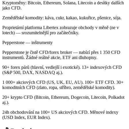
Kryptoměny: Bitcoin, Ethereum, Solana, Litecoin a desítky dalších
jako CFD.
Zemědělské komodity: káva, cukr, kakao, kukuřice, pšenice, sója.
Proprietární platforma Libertex zobrazuje obchody v měně (ne v
lotech) — srozumitelnější pro začátečníky.
Pepperstone — inštrumenty
Pepperstone je čistě CFD/forex broker — nabízí přes 1 350 CFD
instrumentů. Žádné reálné akcie, ETF ani dluhopisy.
90+ forex párů (hlavní, vedlejší i exotické). 13+ indexových CFD
(S&P 500, DAX, NASDAQ aj.).
1 000+ akciových CFD (US, UK, EU, AU). 100+ ETF CFD. 30+
komoditních CFD (zlato, ropa, stříbro, zemědělské komodity).
20+ krypto CFD (Bitcoin, Ethereum, Dogecoin, Litecoin, Polkadot
aj.).
24h obchodování na 100+ US akciových CFD. Měnové indexy
(USD Index, EUR Index).