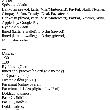
✗ Nie
Spôsoby vkladu
Bankovní převod, karta (Visa/Mastercard), PayPal, Skrill, Neteller,
Giropay, Sofort, Trustly, iDeal, Paysafecard
Bankovní převod, karta (Visa/Mastercard), PayPal, Neteller, Skrill,
Apple Pay, Google Pay
Rýchlosť vkladu
Ihned (karta, e-wallet); 1–5 dní (převod)
Ihned (karta, e-wallet); 1–3 dny (převod)
Minimálny výber
—
—
Max. páka
1:30
1:30
Rýchlosť výberu
Ihned až 5 pracovních dnů (dle metody)
1–3 pracovní dny
Overenie účtu (KYC)
Pár minut (online ověření)
Pár minut až 1 den (digitální ověření)
Doklady totožnosti
Pas, OP, řidičák
Pas, OP, řidičák
Doklad adresy