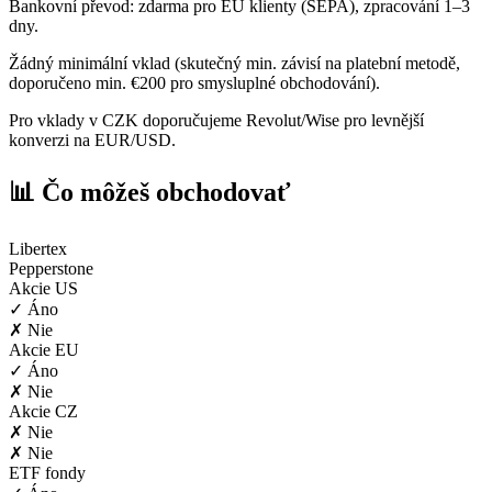
Bankovní převod: zdarma pro EU klienty (SEPA), zpracování 1–3
dny.
Žádný minimální vklad (skutečný min. závisí na platební metodě,
doporučeno min. €200 pro smysluplné obchodování).
Pro vklady v CZK doporučujeme Revolut/Wise pro levnější
konverzi na EUR/USD.
📊 Čo môžeš obchodovať
Libertex
Pepperstone
Akcie US
✓ Áno
✗ Nie
Akcie EU
✓ Áno
✗ Nie
Akcie CZ
✗ Nie
✗ Nie
ETF fondy