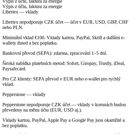
Výpis z účtu, faktura za energie
Výpis z účtu, faktura za energie
Libertex — vklady
Libertex nepodporuje CZK účet — účet v EUR, USD, GBP, CHF
nebo PLN.
Minimální vklad €100. Vklady kartou, PayPal, Skrill a dalšími e-
wallety ihned a bez poplatku.
Bankovní převod (SEPA): zdarma, zpracování 1–5 dní.
Široká nabídka platebních metod: Sofort, Giropay, Trustly, iDeal,
Paysafecard.
Pro CZ klienty: SEPA převod v EUR nebo e-wallet pro rychlý
vklad.
Pepperstone — vklady
Pepperstone nepodporuje CZK účet — vklady v korunách budou
převedeny na měnu účtu (EUR, USD aj.).
Vklady kartou, PayPal, Apple Pay a Google Pay jsou okamžité a
bez poplatku.