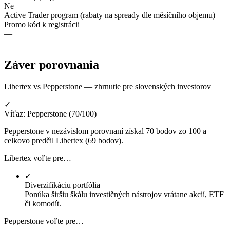
Ne
Active Trader program (rabaty na spready dle měsíčního objemu)
Promo kód k registrácii
—
—
Záver porovnania
Libertex vs Pepperstone — zhrnutie pre slovenských investorov
✓
Víťaz: Pepperstone (70/100)
Pepperstone v nezávislom porovnaní získal 70 bodov zo 100 a
celkovo predčil Libertex (69 bodov).
Libertex voľte pre…
✓
Diverzifikáciu portfólia
Ponúka širšiu škálu investičných nástrojov vrátane akcií, ETF
či komodít.
Pepperstone voľte pre…