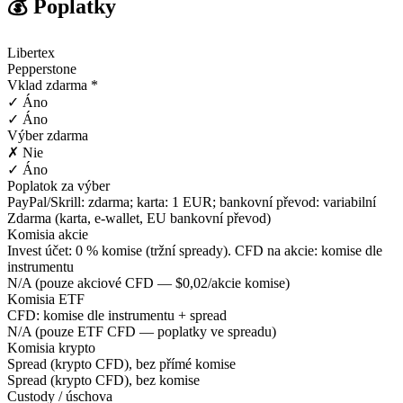
💰 Poplatky
Libertex
Pepperstone
Vklad zdarma *
✓ Áno
✓ Áno
Výber zdarma
✗ Nie
✓ Áno
Poplatok za výber
PayPal/Skrill: zdarma; karta: 1 EUR; bankovní převod: variabilní
Zdarma (karta, e-wallet, EU bankovní převod)
Komisia akcie
Invest účet: 0 % komise (tržní spready). CFD na akcie: komise dle
instrumentu
N/A (pouze akciové CFD — $0,02/akcie komise)
Komisia ETF
CFD: komise dle instrumentu + spread
N/A (pouze ETF CFD — poplatky ve spreadu)
Komisia krypto
Spread (krypto CFD), bez přímé komise
Spread (krypto CFD), bez komise
Custody / úschova