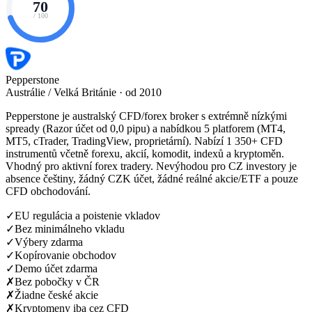
70
/ 100
Pepperstone
Austrálie / Velká Británie · od 2010
Pepperstone je australský CFD/forex broker s extrémně nízkými
spready (Razor účet od 0,0 pipu) a nabídkou 5 platforem (MT4,
MT5, cTrader, TradingView, proprietární). Nabízí 1 350+ CFD
instrumentů včetně forexu, akcií, komodit, indexů a kryptoměn.
Vhodný pro aktivní forex tradery. Nevýhodou pro CZ investory je
absence češtiny, žádný CZK účet, žádné reálné akcie/ETF a pouze
CFD obchodování.
✓
EU regulácia a poistenie vkladov
✓
Bez minimálneho vkladu
✓
Výbery zdarma
✓
Kopírovanie obchodov
✓
Demo účet zdarma
✗
Bez pobočky v ČR
✗
Žiadne české akcie
✗
Kryptomeny iba cez CFD