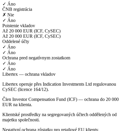
✓ Áno
ČNB registrácia
✗ Nie
✓ Áno
Poistenie vkladov
Až 20 000 EUR (ICF, CySEC)
Až 20 000 EUR (ICF, CySEC)
Oddelené účty
✓ Áno
✓ Áno
Ochrana pred negatívnym zostatkom
✓ Áno
✓ Áno
Libertex — ochrana vkladov
Libertex operuje přes Indication Investments Ltd regulovanou
CySEC (licence 164/12).
Člen Investor Compensation Fund (ICF) — ochrana do 20 000
EUR na klienta.
Klientské prostředky na segregovaných účtech oddělených od
majetku společnosti.
Negativní ochrana zůstatku pro retailové EU klienty.