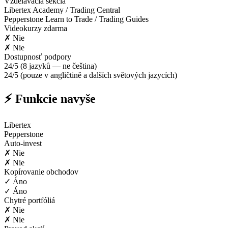
Vzdelávacia sekcia
Libertex Academy / Trading Central
Pepperstone Learn to Trade / Trading Guides
Videokurzy zdarma
✗ Nie
✗ Nie
Dostupnosť podpory
24/5 (8 jazyků — ne čeština)
24/5 (pouze v angličtině a dalších světových jazycích)
⚡ Funkcie navyše
Libertex
Pepperstone
Auto-invest
✗ Nie
✗ Nie
Kopírovanie obchodov
✓ Áno
✓ Áno
Chytré portfóliá
✗ Nie
✗ Nie