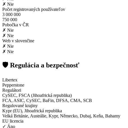
✗ Nie
Počet registrovaných používateľov
3 000 000
750 000
Pobočka v ČR
✗ Nie
✗ Nie
Web v slovenčine
✗ Nie
✗ Nie
🛡️ Regulácia a bezpečnosť
Libertex
Pepperstone
Regulátori
CySEC, FSCA (Jihoafrická republika)
FCA, ASIC, CySEC, BaFin, DFSA, CMA, SCB
Regulované krajiny
Kypr (EU), Jihoafrická republika
Velká Británie, Austrálie, Kypr, Německo, Dubaj, Keňa, Bahamy
EU licencia
✓ Áno