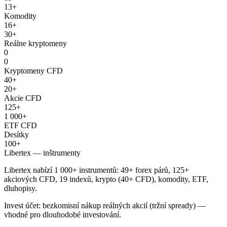
13+
Komodity
16+
30+
Reálne kryptomeny
0
0
Kryptomeny CFD
40+
20+
Akcie CFD
125+
1 000+
ETF CFD
Desítky
100+
Libertex — inštrumenty
Libertex nabízí 1 000+ instrumentů: 49+ forex párů, 125+
akciových CFD, 19 indexů, krypto (40+ CFD), komodity, ETF,
dluhopisy.
Invest účet: bezkomisní nákup reálných akcií (tržní spready) —
vhodné pro dlouhodobé investování.