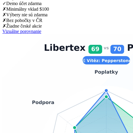
✓
Demo účet zdarma
✗
Minimálny vklad $100
✗
Výbery nie sú zdarma
✗
Bez pobočky v ČR
✗
Žiadne české akcie
Vizuálne porovnanie