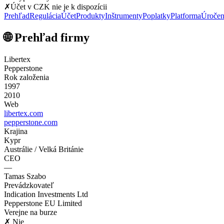
✗
Účet v CZK nie je k dispozícii
Prehľad
Regulácia
Účet
Produkty
Inštrumenty
Poplatky
Platforma
Úročen
🌐 Prehľad firmy
Libertex
Pepperstone
Rok založenia
1997
2010
Web
libertex.com
pepperstone.com
Krajina
Kypr
Austrálie / Velká Británie
CEO
—
Tamas Szabo
Prevádzkovateľ
Indication Investments Ltd
Pepperstone EU Limited
Verejne na burze
✗ Nie