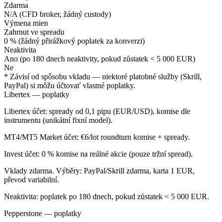
Zdarma
N/A (CFD broker, žádný custody)
Výmena mien
Zahrnut ve spreadu
0 % (žádný přirážkový poplatek za konverzi)
Neaktivita
Ano (po 180 dnech neaktivity, pokud zůstatek < 5 000 EUR)
Ne
* Závisí od spôsobu vkladu — niektoré platobné služby (Skrill,
PayPal) si môžu účtovať vlastné poplatky.
Libertex — poplatky
Libertex účet: spready od 0,1 pipu (EUR/USD), komise dle
instrumentu (unikátní fixní model).
MT4/MT5 Market účet: €6/lot roundturn komise + spready.
Invest účet: 0 % komise na reálné akcie (pouze tržní spread).
Vklady zdarma. Výběry: PayPal/Skrill zdarma, karta 1 EUR,
převod variabilní.
Neaktivita: poplatek po 180 dnech, pokud zůstatek < 5 000 EUR.
Pepperstone — poplatky