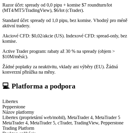
Razor účet: spready od 0,0 pipu + komise $7 roundturn/lot
(MT4/MT5/TradingView), $6/lot (cTrader).
Standard účet: spready od 1,0 pipu, bez komise. Vhodný pro méně
aktivní tradery.
Akciové CFD: $0,02/akcie (US). Indexové CFD: spread-only, bez
komise.
Active Trader program: rabaty až 30 % na spready (objem >
$10M/měsíc).
Žádné poplatky za neaktivitu, vklady ani výběry (EU). Žádná
konverzní přirážka na měny.
💻 Platforma a podpora
Libertex
Pepperstone
Názov platformy
Libertex (proprietární web/mobil), MetaTrader 4, MetaTrader 5
MetaTrader 4, MetaTrader 5, cTrader, TradingView, Pepperstone
Trading Platform