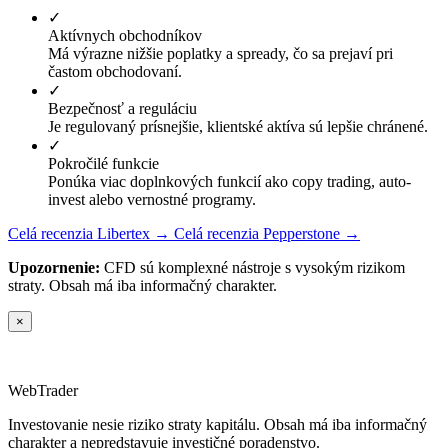
✓
Aktívnych obchodníkov
Má výrazne nižšie poplatky a spready, čo sa prejaví pri
častom obchodovaní.
✓
Bezpečnosť a reguláciu
Je regulovaný prísnejšie, klientské aktíva sú lepšie chránené.
✓
Pokročilé funkcie
Ponúka viac doplnkových funkcií ako copy trading, auto-
invest alebo vernostné programy.
Celá recenzia Libertex →
Celá recenzia Pepperstone →
Upozornenie:
CFD sú komplexné nástroje s vysokým rizikom
straty. Obsah má iba informačný charakter.
×
Web
Trader
Investovanie nesie riziko straty kapitálu. Obsah má iba informačný
charakter a nepredstavuje investičné poradenstvo.