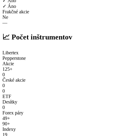
✓ Áno
✓ Áno
Frakčné akcie
Ne
—
📈 Počet inštrumentov
Libertex
Pepperstone
Akcie
125+
0
České akcie
0
0
ETF
Desítky
0
Forex páry
49+
90+
Indexy
19