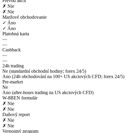
Prevod akcií
✗ Nie
✗ Nie
Maržové obchodovanie
✓ Áno
✓ Áno
Platobná karta
—
—
Cashback
—
—
24h trading
Ne (standardní obchodní hodiny; forex 24/5)
Ano (24h obchodování na 100+ US akciových CFD; forex 24/5)
Pre-market
Ne
Ano (after-hours trading na US akciových CFD)
W-8BEN formulár
✗ Nie
✗ Nie
Daňový report
✗ Nie
✗ Nie
Vernostný program