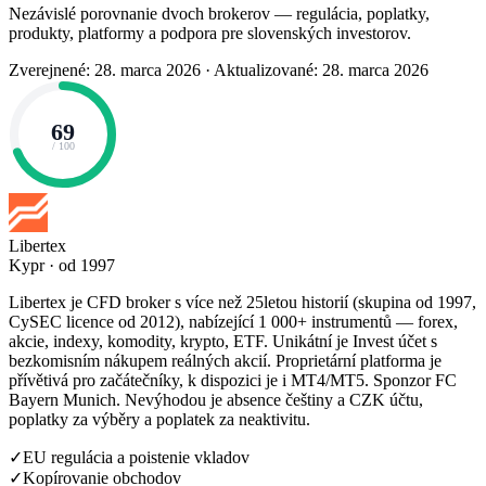
Nezávislé porovnanie dvoch brokerov — regulácia, poplatky,
produkty, platformy a podpora pre slovenských investorov.
Zverejnené: 28. marca 2026
·
Aktualizované: 28. marca 2026
69
/ 100
Libertex
Kypr · od 1997
Libertex je CFD broker s více než 25letou historií (skupina od 1997,
CySEC licence od 2012), nabízející 1 000+ instrumentů — forex,
akcie, indexy, komodity, krypto, ETF. Unikátní je Invest účet s
bezkomisním nákupem reálných akcií. Proprietární platforma je
přívětivá pro začátečníky, k dispozici je i MT4/MT5. Sponzor FC
Bayern Munich. Nevýhodou je absence češtiny a CZK účtu,
poplatky za výběry a poplatek za neaktivitu.
✓
EU regulácia a poistenie vkladov
✓
Kopírovanie obchodov