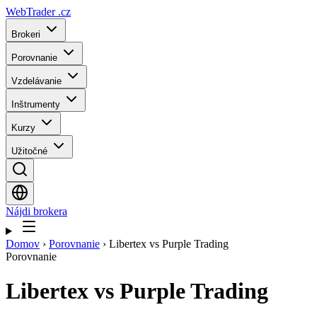
WebTrader
.cz
Brokeri
Porovnanie
Vzdelávanie
Inštrumenty
Kurzy
Užitočné
Nájdi brokera
Domov
›
Porovnanie
›
Libertex vs Purple Trading
Porovnanie
Libertex
vs
Purple Trading