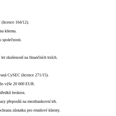
 (licence 164/12).
a klienta.
 společnosti.
t zkušeností na finančních trzích.
ovaná CySEC (licence 271/15).
 do výše 20 000 EUR.
tředků brokera.
zy přeposílá na mezibankovní trh.
hrana zůstatku pro retailové klienty.