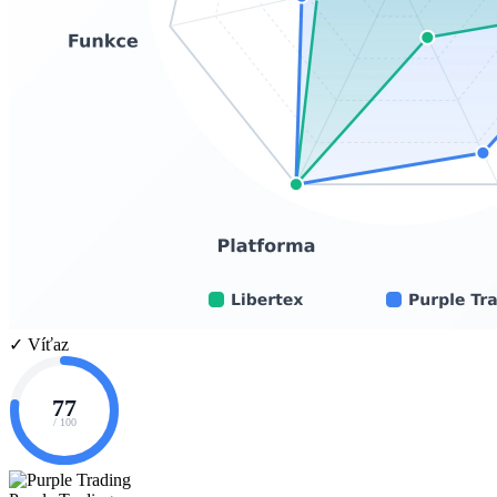
✓ Víťaz
77
/ 100