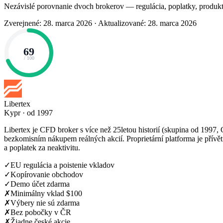
Nezávislé porovnanie dvoch brokerov — regulácia, poplatky, produkt
Zverejnené: 28. marca 2026
·
Aktualizované: 28. marca 2026
69
/ 100
Libertex
Kypr · od 1997
Libertex je CFD broker s více než 25letou historií (skupina od 1997,
bezkomisním nákupem reálných akcií. Proprietární platforma je přív
a poplatek za neaktivitu.
✓
EU regulácia a poistenie vkladov
✓
Kopírovanie obchodov
✓
Demo účet zdarma
✗
Minimálny vklad $100
✗
Výbery nie sú zdarma
✗
Bez pobočky v ČR
✗
Žiadne české akcie