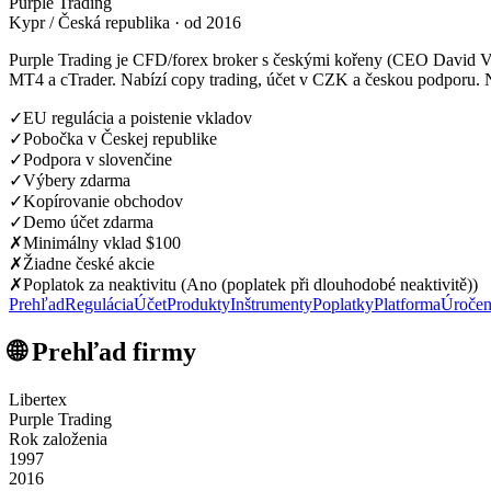
Purple Trading
Kypr / Česká republika · od 2016
Purple Trading je CFD/forex broker s českými kořeny (CEO David Va
MT4 a cTrader. Nabízí copy trading, účet v CZK a českou podporu. N
✓
EU regulácia a poistenie vkladov
✓
Pobočka v Českej republike
✓
Podpora v slovenčine
✓
Výbery zdarma
✓
Kopírovanie obchodov
✓
Demo účet zdarma
✗
Minimálny vklad $100
✗
Žiadne české akcie
✗
Poplatok za neaktivitu (Ano (poplatek při dlouhodobé neaktivitě))
Prehľad
Regulácia
Účet
Produkty
Inštrumenty
Poplatky
Platforma
Úročen
🌐 Prehľad firmy
Libertex
Purple Trading
Rok založenia
1997
2016