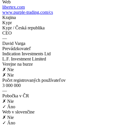
Web
libertex.com
www.purple-trading.com/cs
Krajina
Kypr
Kypr / Česká republika
CEO
—
David Varga
Prevádzkovateľ
Indication Investments Ltd
L.F. Investment Limited
Verejne na burze
✗ Nie
✗ Nie
Počet registrovaných používateľov
3 000 000
—
Pobočka v ČR
✗ Nie
✓ Áno
Web v slovenčine
✗ Nie
✓ Áno