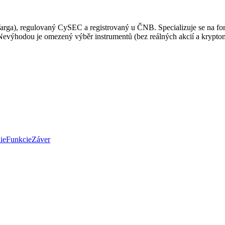
rga), regulovaný CySEC a registrovaný u ČNB. Specializuje se na for
evýhodou je omezený výběr instrumentů (bez reálných akcií a kryptomě
ie
Funkcie
Záver