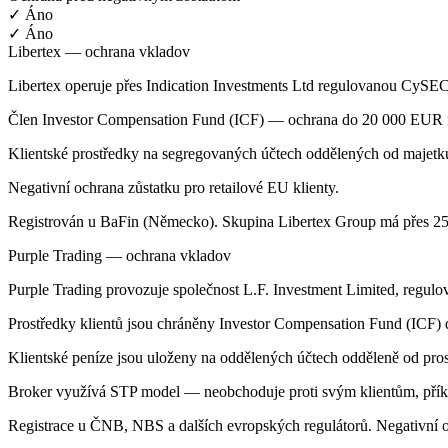
✓ Áno
✓ Áno
Libertex — ochrana vkladov
Libertex operuje přes Indication Investments Ltd regulovanou CySEC
Člen Investor Compensation Fund (ICF) — ochrana do 20 000 EUR n
Klientské prostředky na segregovaných účtech oddělených od majetku
Negativní ochrana zůstatku pro retailové EU klienty.
Registrován u BaFin (Německo). Skupina Libertex Group má přes 25 le
Purple Trading — ochrana vkladov
Purple Trading provozuje společnost L.F. Investment Limited, regul
Prostředky klientů jsou chráněny Investor Compensation Fund (ICF)
Klientské peníze jsou uloženy na oddělených účtech odděleně od pros
Broker využívá STP model — neobchoduje proti svým klientům, příka
Registrace u ČNB, NBS a dalších evropských regulátorů. Negativní oc