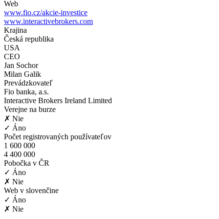
Web
www.fio.cz/akcie-investice
www.interactivebrokers.com
Krajina
Česká republika
USA
CEO
Jan Sochor
Milan Galik
Prevádzkovateľ
Fio banka, a.s.
Interactive Brokers Ireland Limited
Verejne na burze
✗ Nie
✓ Áno
Počet registrovaných používateľov
1 600 000
4 400 000
Pobočka v ČR
✓ Áno
✗ Nie
Web v slovenčine
✓ Áno
✗ Nie