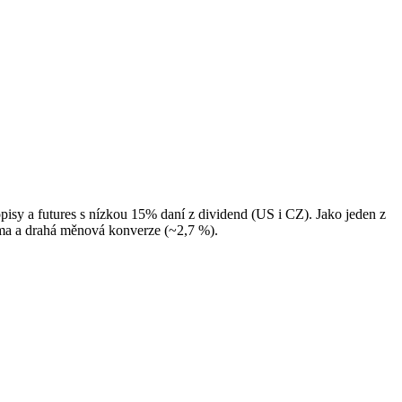
opisy a futures s nízkou 15% daní z dividend (US i CZ). Jako jeden z
ma a drahá měnová konverze (~2,7 %).