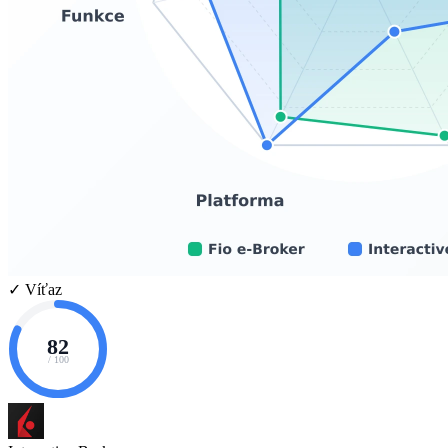
✓ Víťaz
82
/ 100