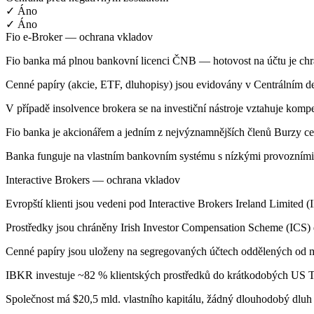
✓ Áno
✓ Áno
Fio e-Broker — ochrana vkladov
Fio banka má plnou bankovní licenci ČNB — hotovost na účtu je c
Cenné papíry (akcie, ETF, dluhopisy) jsou evidovány v Centrálním de
V případě insolvence brokera se na investiční nástroje vztahuje ko
Fio banka je akcionářem a jedním z nejvýznamnějších členů Burzy c
Banka funguje na vlastním bankovním systému s nízkými provozními n
Interactive Brokers — ochrana vkladov
Evropští klienti jsou vedeni pod Interactive Brokers Ireland Limited 
Prostředky jsou chráněny Irish Investor Compensation Scheme (ICS)
Cenné papíry jsou uloženy na segregovaných účtech oddělených od m
IBKR investuje ~82 % klientských prostředků do krátkodobých US Tr
Společnost má $20,5 mld. vlastního kapitálu, žádný dlouhodobý dluh