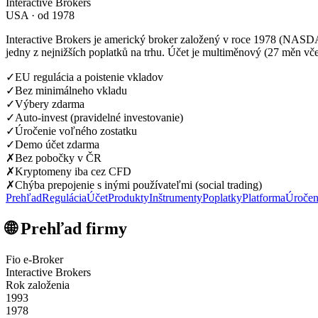
Interactive Brokers
USA · od 1978
Interactive Brokers je americký broker založený v roce 1978 (NASDA
jedny z nejnižších poplatků na trhu. Účet je multiměnový (27 měn v
✓
EU regulácia a poistenie vkladov
✓
Bez minimálneho vkladu
✓
Výbery zdarma
✓
Auto-invest (pravidelné investovanie)
✓
Úročenie voľného zostatku
✓
Demo účet zdarma
✗
Bez pobočky v ČR
✗
Kryptomeny iba cez CFD
✗
Chýba prepojenie s inými používateľmi (social trading)
Prehľad
Regulácia
Účet
Produkty
Inštrumenty
Poplatky
Platforma
Úročen
🌐 Prehľad firmy
Fio e-Broker
Interactive Brokers
Rok založenia
1993
1978