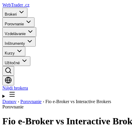
WebTrader
.cz
Brokeri
Porovnanie
Vzdelávanie
Inštrumenty
Kurzy
Užitočné
Nájdi brokera
Domov
›
Porovnanie
›
Fio e-Broker vs Interactive Brokers
Porovnanie
Fio e-Broker
vs
Interactive Bro