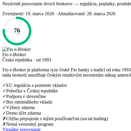
Nezávislé porovnanie dvoch brokerov — regulácia, poplatky, produkt
Zverejnené: 19. marca 2026
·
Aktualizované: 28. marca 2026
76
/ 100
Fio e-Broker
Česká republika · od 1993
Fio e-Broker je platforma ryze české Fio banky s tradicí od roku 1993
mála brokerů umožňuje českým retailovým investorům nákup americk
✓
EU regulácia a poistenie vkladov
✓
Pobočka v Českej republike
✓
Podpora v slovenčine
✓
Bez minimálneho vkladu
✓
Výbery zdarma
✓
Demo účet zdarma
✗
Chýba prepojenie s inými používateľmi (social trading)
✗
Nemá vernostný program
Vizuálne porovnanie