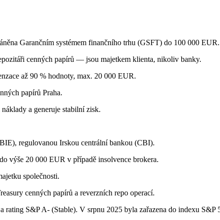
hráněna Garančním systémem finančního trhu (GSFT) do 100 000 EUR.
pozitáři cenných papírů — jsou majetkem klienta, nikoliv banky.
mpenzace až 90 % hodnoty, max. 20 000 EUR.
enných papírů Praha.
áklady a generuje stabilní zisk.
(IBIE), regulovanou Irskou centrální bankou (CBI).
 do výše 20 000 EUR v případě insolvence brokera.
ajetku společnosti.
easury cenných papírů a reverzních repo operací.
 a rating S&P A- (Stable). V srpnu 2025 byla zařazena do indexu S&P 