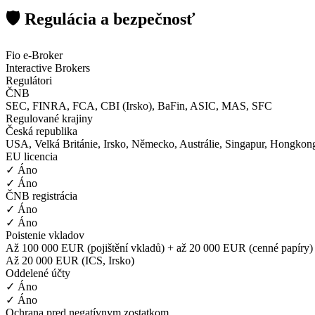
🛡️ Regulácia a bezpečnosť
Fio e-Broker
Interactive Brokers
Regulátori
ČNB
SEC, FINRA, FCA, CBI (Irsko), BaFin, ASIC, MAS, SFC
Regulované krajiny
Česká republika
USA, Velká Británie, Irsko, Německo, Austrálie, Singapur, Hongkong
EU licencia
✓ Áno
✓ Áno
ČNB registrácia
✓ Áno
✓ Áno
Poistenie vkladov
Až 100 000 EUR (pojištění vkladů) + až 20 000 EUR (cenné papíry)
Až 20 000 EUR (ICS, Irsko)
Oddelené účty
✓ Áno
✓ Áno
Ochrana pred negatívnym zostatkom