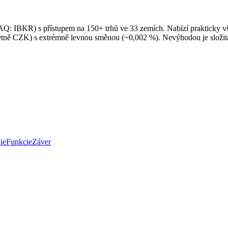
Q: IBKR) s přístupem na 150+ trhů ve 33 zemích. Nabízí prakticky vš
četně CZK) s extrémně levnou směnou (~0,002 %). Nevýhodou je složitá
ie
Funkcie
Záver