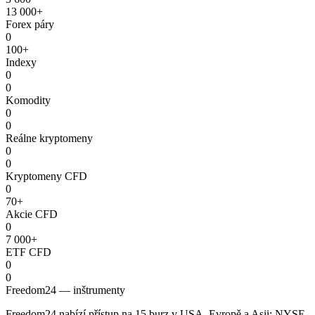
13 000+
Forex páry
0
100+
Indexy
0
0
Komodity
0
0
Reálne kryptomeny
0
0
Kryptomeny CFD
0
70+
Akcie CFD
0
7 000+
ETF CFD
0
0
Freedom24 — inštrumenty
Freedom24 nabízí přístup na 15 burz v USA, Evropě a Asii: NYSE,