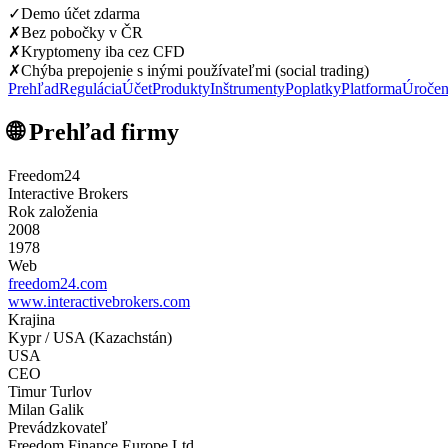
✓
Demo účet zdarma
✗
Bez pobočky v ČR
✗
Kryptomeny iba cez CFD
✗
Chýba prepojenie s inými používateľmi (social trading)
Prehľad
Regulácia
Účet
Produkty
Inštrumenty
Poplatky
Platforma
Úročen
🌐 Prehľad firmy
Freedom24
Interactive Brokers
Rok založenia
2008
1978
Web
freedom24.com
www.interactivebrokers.com
Krajina
Kypr / USA (Kazachstán)
USA
CEO
Timur Turlov
Milan Galik
Prevádzkovateľ
Freedom Finance Europe Ltd.