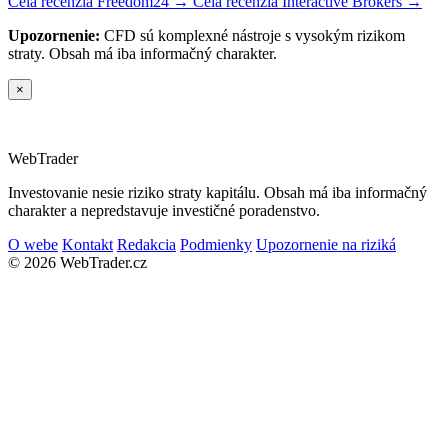
Celá recenzia Freedom24 →
Celá recenzia Interactive Brokers →
Upozornenie:
CFD sú komplexné nástroje s vysokým rizikom
straty. Obsah má iba informačný charakter.
×
Web
Trader
Investovanie nesie riziko straty kapitálu. Obsah má iba informačný
charakter a nepredstavuje investičné poradenstvo.
O webe
Kontakt
Redakcia
Podmienky
Upozornenie na riziká
© 2026 WebTrader.cz