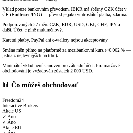
Vklad pouze bankovním převodem. IBKR má sběrný CZK účet v
ČR (Raiffeisen/ING) — převod je jako vnitrostátní platba, zdarma.
Podporovaných 27 měn: CZK, EUR, USD, GBP, CHF, JPY a
další. Účet je plně multiměnový.
Karetní platby, PayPal ani e-wallety nejsou akceptovány.
Směna měn přímo na platformě za mezibankovní kurz (~0,002 % —
jedna z nejlevnějších na trhu).
Minimální vklad není stanoven pro základní účet. Pro maržové
obchodování je vyžadován zůstatek 2 000 USD.
📊 Čo môžeš obchodovať
Freedom24
Interactive Brokers
Akcie US
✓ Áno
✓ Áno
Akcie EU