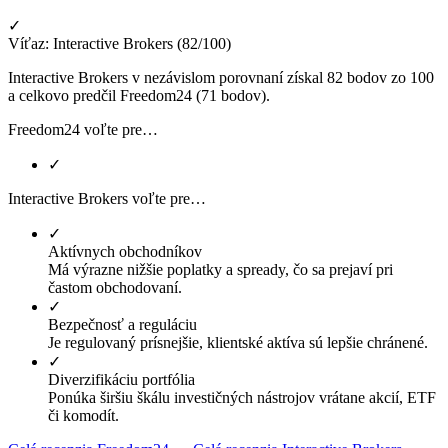
✓
Víťaz: Interactive Brokers (82/100)
Interactive Brokers v nezávislom porovnaní získal 82 bodov zo 100
a celkovo predčil Freedom24 (71 bodov).
Freedom24 voľte pre…
✓
Interactive Brokers voľte pre…
✓
Aktívnych obchodníkov
Má výrazne nižšie poplatky a spready, čo sa prejaví pri
častom obchodovaní.
✓
Bezpečnosť a reguláciu
Je regulovaný prísnejšie, klientské aktíva sú lepšie chránené.
✓
Diverzifikáciu portfólia
Ponúka širšiu škálu investičných nástrojov vrátane akcií, ETF
či komodít.