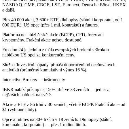
NASDAQ, CME, CBOE, LSE, Euronext, Deutsche Börse, HKEX
a další.
Přes 40 000 akcií, 3 600+ ETF, dluhopisy (státní i korporátní, od 1
000 EUR), US opce (přes 1 mil. kontraktů) a futures.
Platforma nenabízí české akcie (BCPP), CFD, forex ani
kryptoměny. Frakční akcie nejsou dostupné.
Freedom24 je jedním z mála evropských brokerů s širokou
nabídkou US opcí za konkurenční ceny.
Služba 'Investiční nápady' přináší doporučení od oceňovaných
analytiků (průměrný kumulativní výnos 16 %).
Interactive Brokers — inštrumenty
IBKR nabízí přístup na 150+ trhů ve 33 zemích — jedna z
nejširších nabídek na světě.
Akcie a ETF z 86 trhů v 30 zemích, včetně BCPP. Frakční akcie od
$1 (vybrané tituly).
Opce a futures na 30+ trzích v 18 zemích. Dluhopisy (státní,
komunální, korporátní) — přes 1 milion titulů.