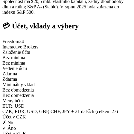
Společnost má $20,5 mld. vlastního kapitálu, žádný dlouhodobý
dluh a rating S&P A- (Stable). V srpnu 2025 byla zařazena do
indexu S&P 500.
💳 Účet, vklady a výbery
Freedom24
Interactive Brokers
Založenie účtu
Bez minima
Bez minima
Vedenie účtu
Zdarma
Zdarma
Minimálny vklad
Bez obmedzenia
Bez obmedzenia
Meny účtu
EUR, USD
CZK, EUR, USD, GBP, CHF, JPY + 21 dalších (celkem 27)
Účet v CZK
✗ Nie
✓ Áno
Účet v EUR