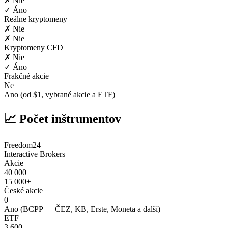
✗ Nie
✓ Áno
Reálne kryptomeny
✗ Nie
✗ Nie
Kryptomeny CFD
✗ Nie
✓ Áno
Frakčné akcie
Ne
Ano (od $1, vybrané akcie a ETF)
📈 Počet inštrumentov
Freedom24
Interactive Brokers
Akcie
40 000
15 000+
České akcie
0
Ano (BCPP — ČEZ, KB, Erste, Moneta a další)
ETF
3 600