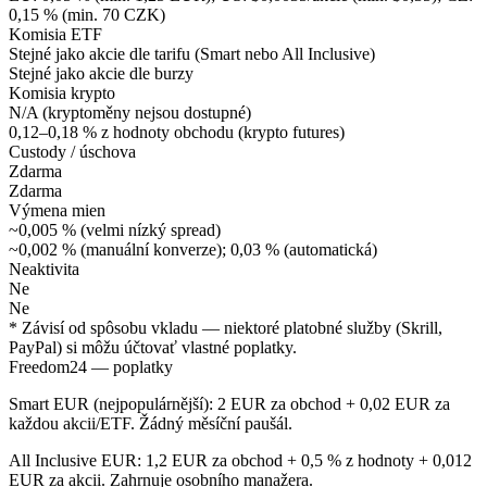
0,15 % (min. 70 CZK)
Komisia ETF
Stejné jako akcie dle tarifu (Smart nebo All Inclusive)
Stejné jako akcie dle burzy
Komisia krypto
N/A (kryptoměny nejsou dostupné)
0,12–0,18 % z hodnoty obchodu (krypto futures)
Custody / úschova
Zdarma
Zdarma
Výmena mien
~0,005 % (velmi nízký spread)
~0,002 % (manuální konverze); 0,03 % (automatická)
Neaktivita
Ne
Ne
* Závisí od spôsobu vkladu — niektoré platobné služby (Skrill,
PayPal) si môžu účtovať vlastné poplatky.
Freedom24 — poplatky
Smart EUR (nejpopulárnější): 2 EUR za obchod + 0,02 EUR za
každou akcii/ETF. Žádný měsíční paušál.
All Inclusive EUR: 1,2 EUR za obchod + 0,5 % z hodnoty + 0,012
EUR za akcii. Zahrnuje osobního manažera.