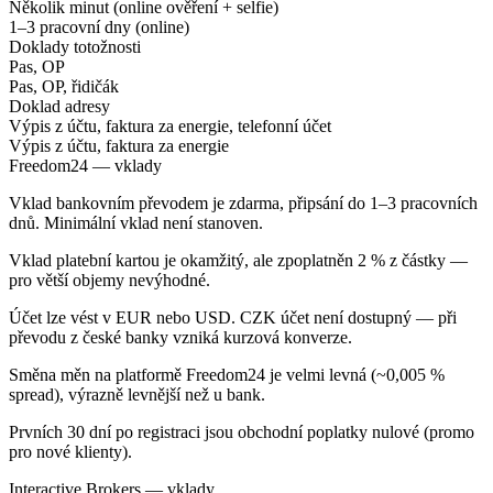
Několik minut (online ověření + selfie)
1–3 pracovní dny (online)
Doklady totožnosti
Pas, OP
Pas, OP, řidičák
Doklad adresy
Výpis z účtu, faktura za energie, telefonní účet
Výpis z účtu, faktura za energie
Freedom24 — vklady
Vklad bankovním převodem je zdarma, připsání do 1–3 pracovních
dnů. Minimální vklad není stanoven.
Vklad platební kartou je okamžitý, ale zpoplatněn 2 % z částky —
pro větší objemy nevýhodné.
Účet lze vést v EUR nebo USD. CZK účet není dostupný — při
převodu z české banky vzniká kurzová konverze.
Směna měn na platformě Freedom24 je velmi levná (~0,005 %
spread), výrazně levnější než u bank.
Prvních 30 dní po registraci jsou obchodní poplatky nulové (promo
pro nové klienty).
Interactive Brokers — vklady