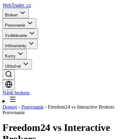
WebTrader
.cz
Brokeri
Porovnanie
Vzdelávanie
Inštrumenty
Kurzy
Užitočné
Nájdi brokera
Domov
›
Porovnanie
›
Freedom24 vs Interactive Brokers
Porovnanie
Freedom24
vs
Interactive