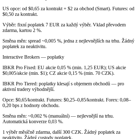
US opce: od $0,65 za kontrakt + $2 za obchod (Smart). Futures: od
$0,50 za kontrakt.
Výběr: fixní poplatek 7 EUR za každý výběr. Vklad převodem
zdarma, kartou 2 %.
Směna měn: spread ~0,005 %, jedna z nejlevnějších na trhu. Žádný
poplatek za neaktivitu.
Interactive Brokers — poplatky
IBKR Pro Fixed: EU akcie 0,05 % (min. 1,25 EUR); US akcie
$0,005/akcie (min. $1); CZ akcie 0,15 % (min. 70 CZK).
IBKR Pro Tiered: poplatky klesají s objemem obchodů — pro
aktivní tradery výhodnější.
Opce: $0,65/kontrakt. Futures: $0,25–0,85/kontrakt. Forex: 0,08–
0,20 bps z hodnoty obchodu.
Směna měn: ~0,002 % (manuální) — nejlevnější na trhu.
Automatická konverze 0,03 %.
1 výběr měsíčně zdarma, další 300 CZK. Žádný poplatek za
neaktivitu. Žádný custody poplatek.