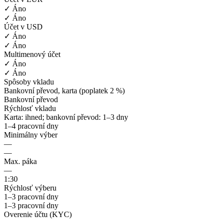
✓ Áno
✓ Áno
Účet v USD
✓ Áno
✓ Áno
Multimenový účet
✓ Áno
✓ Áno
Spôsoby vkladu
Bankovní převod, karta (poplatek 2 %)
Bankovní převod
Rýchlosť vkladu
Karta: ihned; bankovní převod: 1–3 dny
1–4 pracovní dny
Minimálny výber
—
—
Max. páka
—
1:30
Rýchlosť výberu
1–3 pracovní dny
1–3 pracovní dny
Overenie účtu (KYC)