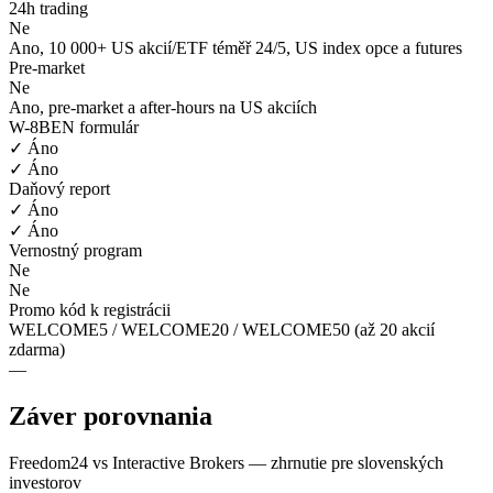
24h trading
Ne
Ano, 10 000+ US akcií/ETF téměř 24/5, US index opce a futures
Pre-market
Ne
Ano, pre-market a after-hours na US akciích
W-8BEN formulár
✓ Áno
✓ Áno
Daňový report
✓ Áno
✓ Áno
Vernostný program
Ne
Ne
Promo kód k registrácii
WELCOME5 / WELCOME20 / WELCOME50 (až 20 akcií
zdarma)
—
Záver porovnania
Freedom24 vs Interactive Brokers — zhrnutie pre slovenských
investorov