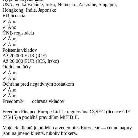
USA, Velká Británie, Irsko, Německo, Austrálie, Singapur,
Hongkong, Indie, Japonsko
EU licencia
✓ Áno
✓ Áno
ČNB registrácia
✓ Áno
✓ Áno
Poistenie vkladov
Až 20 000 EUR (ICF)
Až 20 000 EUR (ICS, Irsko)
Oddelené účty
✓ Áno
✓ Áno
Ochrana pred negatívnym zostatkom
✓ Áno
✓ Áno
Freedom24 — ochrana vkladov
Freedom Finance Europe Ltd. je regulována CySEC (licence CIF
275/15) a podléhá pravidlům MiFID II.
Majetek klientů je oddělen a veden přes Euroclear — cenné papíry
jsou na jméno klienta, nikoliv brokera.