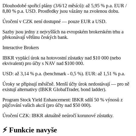
Dlouhodobé spořicí plány (3/6/12 měsíců): až 5,95 % p.a. EUR /
8,80 % p.a. USD. Prostředky jsou vázány na zvolenou dobu.
Úročení v CZK není dostupné — pouze EUR a USD.
Sazby jsou jedny z nejvyšších na evropském brokerském trhu a
překonávají většinu českých bank.
Interactive Brokers
IBKR vyplácí úrok na hotovostní zůstatky nad $10 000 (nebo
ekvivalent) pro účty s NAV nad $100 000.
USD: až 3,14 % p.a. (benchmark - 0,5 %). EUR: až 1,51 % p.a.
Úroky se připisují měsíčně. Menší účty úrok nedostávají — pro ně
existují alternativy (IBKR GlobalTrader, bond ladder).
Program Stock Yield Enhancement: IBKR sdílí 50 % výnosů z
půjčování vašich akcií (pro účty nad $50 000).
Úročení CZK: IBKR aktuálně neúročí korunové zůstatky.
⚡ Funkcie navyše