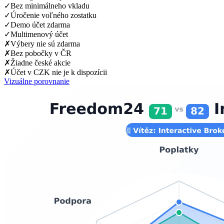
✓
Bez minimálneho vkladu
✓
Úročenie voľného zostatku
✓
Demo účet zdarma
✓
Multimenový účet
✗
Výbery nie sú zdarma
✗
Bez pobočky v ČR
✗
Žiadne české akcie
✗
Účet v CZK nie je k dispozícii
Vizuálne porovnanie