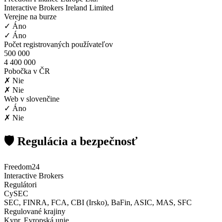
Interactive Brokers Ireland Limited
Verejne na burze
✓ Áno
✓ Áno
Počet registrovaných používateľov
500 000
4 400 000
Pobočka v ČR
✗ Nie
✗ Nie
Web v slovenčine
✓ Áno
✗ Nie
🛡️ Regulácia a bezpečnosť
Freedom24
Interactive Brokers
Regulátori
CySEC
SEC, FINRA, FCA, CBI (Irsko), BaFin, ASIC, MAS, SFC
Regulované krajiny
Kypr, Evropská unie