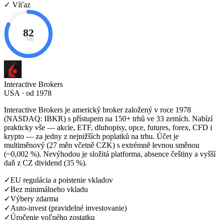
✓ Víťaz
82
/ 100
Interactive Brokers
USA · od 1978
Interactive Brokers je americký broker založený v roce 1978
(NASDAQ: IBKR) s přístupem na 150+ trhů ve 33 zemích. Nabízí
prakticky vše — akcie, ETF, dluhopisy, opce, futures, forex, CFD i
krypto — za jedny z nejnižších poplatků na trhu. Účet je
multiměnový (27 měn včetně CZK) s extrémně levnou směnou
(~0,002 %). Nevýhodou je složitá platforma, absence češtiny a vyšší
daň z CZ dividend (35 %).
✓
EU regulácia a poistenie vkladov
✓
Bez minimálneho vkladu
✓
Výbery zdarma
✓
Auto-invest (pravidelné investovanie)
✓
Úročenie voľného zostatku