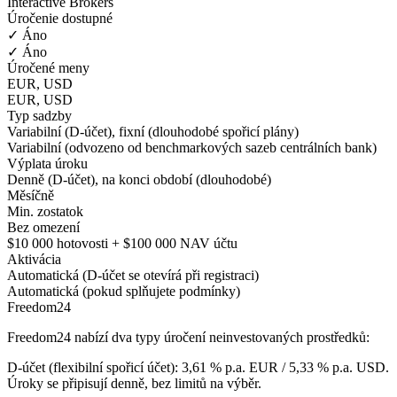
Interactive Brokers
Úročenie dostupné
✓ Áno
✓ Áno
Úročené meny
EUR, USD
EUR, USD
Typ sadzby
Variabilní (D-účet), fixní (dlouhodobé spořicí plány)
Variabilní (odvozeno od benchmarkových sazeb centrálních bank)
Výplata úroku
Denně (D-účet), na konci období (dlouhodobé)
Měsíčně
Min. zostatok
Bez omezení
$10 000 hotovosti + $100 000 NAV účtu
Aktivácia
Automatická (D-účet se otevírá při registraci)
Automatická (pokud splňujete podmínky)
Freedom24
Freedom24 nabízí dva typy úročení neinvestovaných prostředků:
D-účet (flexibilní spořicí účet): 3,61 % p.a. EUR / 5,33 % p.a. USD.
Úroky se připisují denně, bez limitů na výběr.