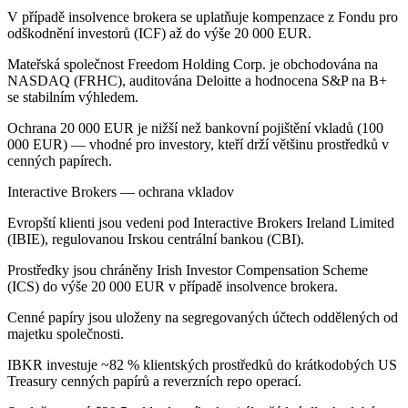
V případě insolvence brokera se uplatňuje kompenzace z Fondu pro
odškodnění investorů (ICF) až do výše 20 000 EUR.
Mateřská společnost Freedom Holding Corp. je obchodována na
NASDAQ (FRHC), auditována Deloitte a hodnocena S&P na B+
se stabilním výhledem.
Ochrana 20 000 EUR je nižší než bankovní pojištění vkladů (100
000 EUR) — vhodné pro investory, kteří drží většinu prostředků v
cenných papírech.
Interactive Brokers — ochrana vkladov
Evropští klienti jsou vedeni pod Interactive Brokers Ireland Limited
(IBIE), regulovanou Irskou centrální bankou (CBI).
Prostředky jsou chráněny Irish Investor Compensation Scheme
(ICS) do výše 20 000 EUR v případě insolvence brokera.
Cenné papíry jsou uloženy na segregovaných účtech oddělených od
majetku společnosti.
IBKR investuje ~82 % klientských prostředků do krátkodobých US
Treasury cenných papírů a reverzních repo operací.