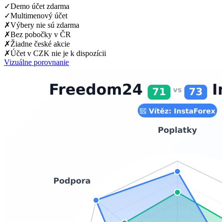
✓
Demo účet zdarma
✓
Multimenový účet
✗
Výbery nie sú zdarma
✗
Bez pobočky v ČR
✗
Žiadne české akcie
✗
Účet v CZK nie je k dispozícii
Vizuálne porovnanie