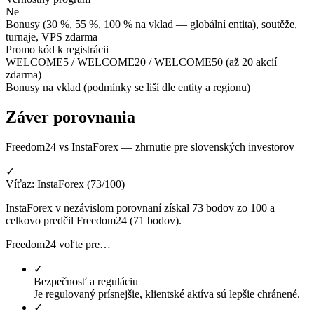
Ne
Bonusy (30 %, 55 %, 100 % na vklad — globální entita), soutěže,
turnaje, VPS zdarma
Promo kód k registrácii
WELCOME5 / WELCOME20 / WELCOME50 (až 20 akcií
zdarma)
Bonusy na vklad (podmínky se liší dle entity a regionu)
Záver porovnania
Freedom24 vs InstaForex — zhrnutie pre slovenských investorov
✓
Víťaz: InstaForex (73/100)
InstaForex v nezávislom porovnaní získal 73 bodov zo 100 a
celkovo predčil Freedom24 (71 bodov).
Freedom24 voľte pre…
✓
Bezpečnosť a reguláciu
Je regulovaný prísnejšie, klientské aktíva sú lepšie chránené.
✓