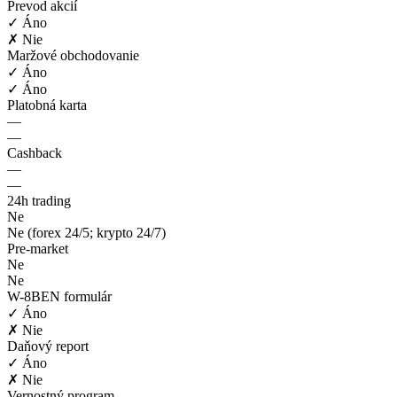
Prevod akcií
✓ Áno
✗ Nie
Maržové obchodovanie
✓ Áno
✓ Áno
Platobná karta
—
—
Cashback
—
—
24h trading
Ne
Ne (forex 24/5; krypto 24/7)
Pre-market
Ne
Ne
W-8BEN formulár
✓ Áno
✗ Nie
Daňový report
✓ Áno
✗ Nie
Vernostný program