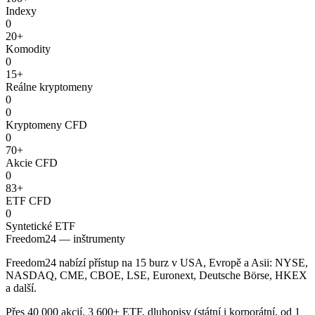
Indexy
0
20+
Komodity
0
15+
Reálne kryptomeny
0
0
Kryptomeny CFD
0
70+
Akcie CFD
0
83+
ETF CFD
0
Syntetické ETF
Freedom24 — inštrumenty
Freedom24 nabízí přístup na 15 burz v USA, Evropě a Asii: NYSE,
NASDAQ, CME, CBOE, LSE, Euronext, Deutsche Börse, HKEX
a další.
Přes 40 000 akcií, 3 600+ ETF, dluhopisy (státní i korporátní, od 1