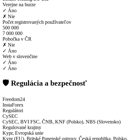
Verejne na burze
✓ Áno
✗ Nie
Počet registrovaných používateľov
500 000
7 000 000
Pobočka v ČR
✗ Nie
✓ Áno
Web v slovenčine
✓ Áno
✓ Áno
🛡️ Regulácia a bezpečnosť
Freedom24
InstaForex
Regulátori
CySEC
CySEC, BVI FSC, ČNB, KNF (Polsko), NBS (Slovensko)
Regulované krajiny
Kypr, Evropská unie
Kypr (EU), Britské Panenské ostrovy, Česká republika, Polsko,