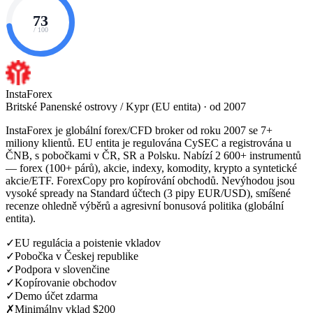
73
/ 100
InstaForex
Britské Panenské ostrovy / Kypr (EU entita) · od 2007
InstaForex je globální forex/CFD broker od roku 2007 se 7+
miliony klientů. EU entita je regulována CySEC a registrována u
ČNB, s pobočkami v ČR, SR a Polsku. Nabízí 2 600+ instrumentů
— forex (100+ párů), akcie, indexy, komodity, krypto a syntetické
akcie/ETF. ForexCopy pro kopírování obchodů. Nevýhodou jsou
vysoké spready na Standard účtech (3 pipy EUR/USD), smíšené
recenze ohledně výběrů a agresivní bonusová politika (globální
entita).
✓
EU regulácia a poistenie vkladov
✓
Pobočka v Českej republike
✓
Podpora v slovenčine
✓
Kopírovanie obchodov
✓
Demo účet zdarma
✗
Minimálny vklad $200