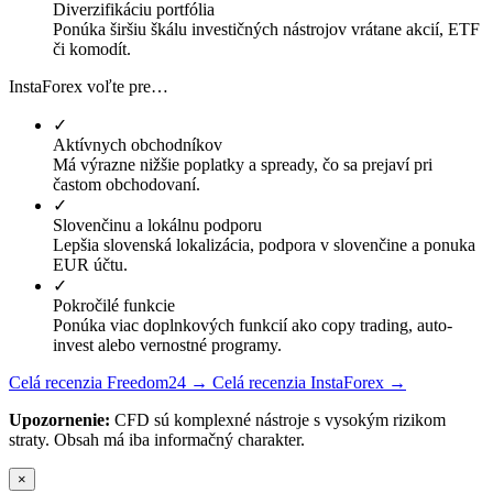
Diverzifikáciu portfólia
Ponúka širšiu škálu investičných nástrojov vrátane akcií, ETF
či komodít.
InstaForex voľte pre…
✓
Aktívnych obchodníkov
Má výrazne nižšie poplatky a spready, čo sa prejaví pri
častom obchodovaní.
✓
Slovenčinu a lokálnu podporu
Lepšia slovenská lokalizácia, podpora v slovenčine a ponuka
EUR účtu.
✓
Pokročilé funkcie
Ponúka viac doplnkových funkcií ako copy trading, auto-
invest alebo vernostné programy.
Celá recenzia Freedom24 →
Celá recenzia InstaForex →
Upozornenie:
CFD sú komplexné nástroje s vysokým rizikom
straty. Obsah má iba informačný charakter.
×