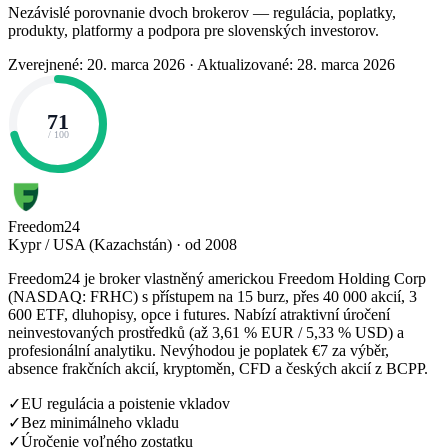
Nezávislé porovnanie dvoch brokerov — regulácia, poplatky,
produkty, platformy a podpora pre slovenských investorov.
Zverejnené: 20. marca 2026
·
Aktualizované: 28. marca 2026
71
/ 100
Freedom24
Kypr / USA (Kazachstán) · od 2008
Freedom24 je broker vlastněný americkou Freedom Holding Corp
(NASDAQ: FRHC) s přístupem na 15 burz, přes 40 000 akcií, 3
600 ETF, dluhopisy, opce i futures. Nabízí atraktivní úročení
neinvestovaných prostředků (až 3,61 % EUR / 5,33 % USD) a
profesionální analytiku. Nevýhodou je poplatek €7 za výběr,
absence frakčních akcií, kryptoměn, CFD a českých akcií z BCPP.
✓
EU regulácia a poistenie vkladov
✓
Bez minimálneho vkladu
✓
Úročenie voľného zostatku