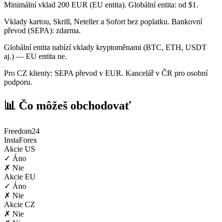
Minimální vklad 200 EUR (EU entita). Globální entita: od $1.
Vklady kartou, Skrill, Neteller a Sofort bez poplatku. Bankovní
převod (SEPA): zdarma.
Globální entita nabízí vklady kryptoměnami (BTC, ETH, USDT
aj.) — EU entita ne.
Pro CZ klienty: SEPA převod v EUR. Kancelář v ČR pro osobní
podporu.
📊 Čo môžeš obchodovať
Freedom24
InstaForex
Akcie US
✓ Áno
✗ Nie
Akcie EU
✓ Áno
✗ Nie
Akcie CZ
✗ Nie