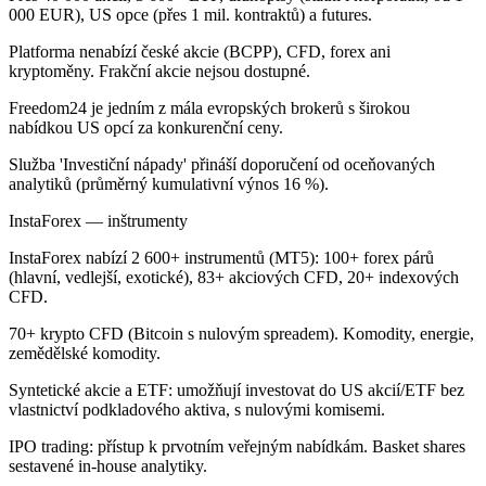
000 EUR), US opce (přes 1 mil. kontraktů) a futures.
Platforma nenabízí české akcie (BCPP), CFD, forex ani
kryptoměny. Frakční akcie nejsou dostupné.
Freedom24 je jedním z mála evropských brokerů s širokou
nabídkou US opcí za konkurenční ceny.
Služba 'Investiční nápady' přináší doporučení od oceňovaných
analytiků (průměrný kumulativní výnos 16 %).
InstaForex — inštrumenty
InstaForex nabízí 2 600+ instrumentů (MT5): 100+ forex párů
(hlavní, vedlejší, exotické), 83+ akciových CFD, 20+ indexových
CFD.
70+ krypto CFD (Bitcoin s nulovým spreadem). Komodity, energie,
zemědělské komodity.
Syntetické akcie a ETF: umožňují investovat do US akcií/ETF bez
vlastnictví podkladového aktiva, s nulovými komisemi.
IPO trading: přístup k prvotním veřejným nabídkám. Basket shares
sestavené in-house analytiky.