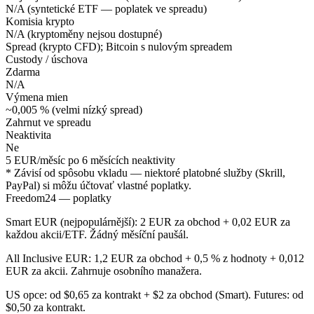
N/A (syntetické ETF — poplatek ve spreadu)
Komisia krypto
N/A (kryptoměny nejsou dostupné)
Spread (krypto CFD); Bitcoin s nulovým spreadem
Custody / úschova
Zdarma
N/A
Výmena mien
~0,005 % (velmi nízký spread)
Zahrnut ve spreadu
Neaktivita
Ne
5 EUR/měsíc po 6 měsících neaktivity
* Závisí od spôsobu vkladu — niektoré platobné služby (Skrill,
PayPal) si môžu účtovať vlastné poplatky.
Freedom24 — poplatky
Smart EUR (nejpopulárnější): 2 EUR za obchod + 0,02 EUR za
každou akcii/ETF. Žádný měsíční paušál.
All Inclusive EUR: 1,2 EUR za obchod + 0,5 % z hodnoty + 0,012
EUR za akcii. Zahrnuje osobního manažera.
US opce: od $0,65 za kontrakt + $2 za obchod (Smart). Futures: od
$0,50 za kontrakt.