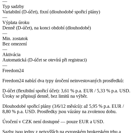
—
Typ sadzby
Variabilní (D-účet), fixní (dlouhodobé spořicí plány)
—
Výplata úroku
Denně (D-účet), na konci období (dlouhodobé)
—
Min. zostatok
Bez omezení
—
Aktivácia
Automatická (D-účet se otevírá při registraci)
—
Freedom24
Freedom24 nabízí dva typy úročení neinvestovaných prostředků:
D-účet (flexibilní spořicí účet): 3,61 % p.a. EUR / 5,33 % p.a. USD.
Úroky se připisují denně, bez limitů na výběr.
Dlouhodobé spořicí plány (3/6/12 měsíců): až 5,95 % p.a. EUR /
8,80 % p.a. USD. Prostředky jsou vázány na zvolenou dobu.
Úročení v CZK není dostupné — pouze EUR a USD.
Sazby jsou jedny z nejvyšších na evropském brokerském trhu a