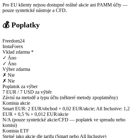
Pro EU klienty nejsou dostupné reálné akcie ani PAMM účty —
pouze syntetické nástroje a CFD.
💰 Poplatky
Freedom24
InstaForex
Vklad zdarma *
✓ Áno
✓ Áno
Výber zdarma
✗ Nie
✗ Nie
Poplatok za výber
7 EUR / 7 USD za výběr
Závisí na metodě a typu účtu (některé metody zpoplatněny)
Komisia akcie
Smart EUR: 2 EUR/obchod + 0,02 EUR/akcie; All Inclusive: 1,2
EUR + 0,5 % + 0,012 EUR/akcie
N/A (pouze syntetické akcie/CFD — poplatek ve spreadu nebo
komisi)
Komisia ETF
Stejné jako akcie dle tarifu (Smart nebo All Inclusive)