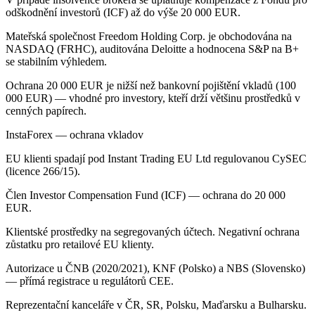
odškodnění investorů (ICF) až do výše 20 000 EUR.
Mateřská společnost Freedom Holding Corp. je obchodována na
NASDAQ (FRHC), auditována Deloitte a hodnocena S&P na B+
se stabilním výhledem.
Ochrana 20 000 EUR je nižší než bankovní pojištění vkladů (100
000 EUR) — vhodné pro investory, kteří drží většinu prostředků v
cenných papírech.
InstaForex — ochrana vkladov
EU klienti spadají pod Instant Trading EU Ltd regulovanou CySEC
(licence 266/15).
Člen Investor Compensation Fund (ICF) — ochrana do 20 000
EUR.
Klientské prostředky na segregovaných účtech. Negativní ochrana
zůstatku pro retailové EU klienty.
Autorizace u ČNB (2020/2021), KNF (Polsko) a NBS (Slovensko)
— přímá registrace u regulátorů CEE.
Reprezentační kanceláře v ČR, SR, Polsku, Maďarsku a Bulharsku.