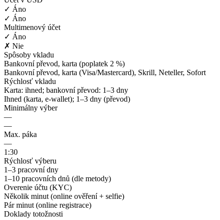
✓ Áno
✓ Áno
Multimenový účet
✓ Áno
✗ Nie
Spôsoby vkladu
Bankovní převod, karta (poplatek 2 %)
Bankovní převod, karta (Visa/Mastercard), Skrill, Neteller, Sofort
Rýchlosť vkladu
Karta: ihned; bankovní převod: 1–3 dny
Ihned (karta, e-wallet); 1–3 dny (převod)
Minimálny výber
—
—
Max. páka
—
1:30
Rýchlosť výberu
1–3 pracovní dny
1–10 pracovních dnů (dle metody)
Overenie účtu (KYC)
Několik minut (online ověření + selfie)
Pár minut (online registrace)
Doklady totožnosti