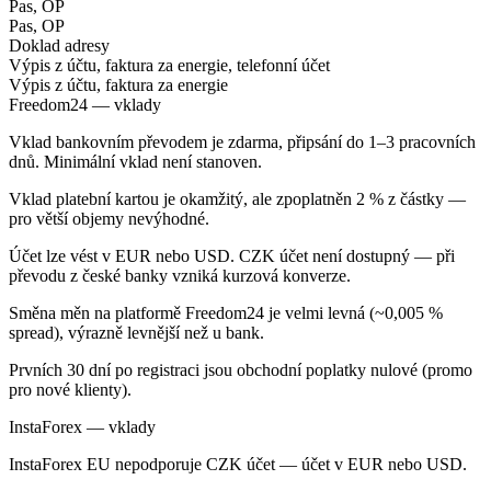
Pas, OP
Pas, OP
Doklad adresy
Výpis z účtu, faktura za energie, telefonní účet
Výpis z účtu, faktura za energie
Freedom24 — vklady
Vklad bankovním převodem je zdarma, připsání do 1–3 pracovních
dnů. Minimální vklad není stanoven.
Vklad platební kartou je okamžitý, ale zpoplatněn 2 % z částky —
pro větší objemy nevýhodné.
Účet lze vést v EUR nebo USD. CZK účet není dostupný — při
převodu z české banky vzniká kurzová konverze.
Směna měn na platformě Freedom24 je velmi levná (~0,005 %
spread), výrazně levnější než u bank.
Prvních 30 dní po registraci jsou obchodní poplatky nulové (promo
pro nové klienty).
InstaForex — vklady
InstaForex EU nepodporuje CZK účet — účet v EUR nebo USD.