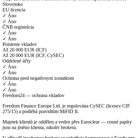
Slovensko
EU licencia
✓ Áno
✓ Áno
ČNB registrácia
✓ Áno
✓ Áno
Poistenie vkladov
Až 20 000 EUR (ICF)
Až 20 000 EUR (ICF, CySEC)
Oddelené účty
✓ Áno
✓ Áno
Ochrana pred negatívnym zostatkom
✓ Áno
✓ Áno
Freedom24 — ochrana vkladov
Freedom Finance Europe Ltd. je regulována CySEC (licence CIF
275/15) a podléhá pravidlům MiFID II.
Majetek klientů je oddělen a veden přes Euroclear — cenné papíry
jsou na jméno klienta, nikoliv brokera.
V případě insolvence brokera se uplatňuje kompenzace z Fondu pro