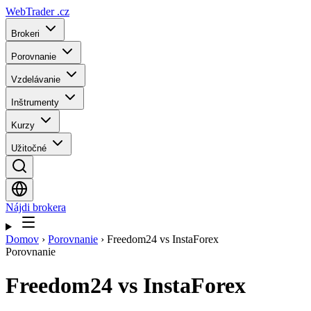
WebTrader
.cz
Brokeri
Porovnanie
Vzdelávanie
Inštrumenty
Kurzy
Užitočné
Nájdi brokera
Domov
›
Porovnanie
›
Freedom24 vs InstaForex
Porovnanie
Freedom24
vs
InstaForex