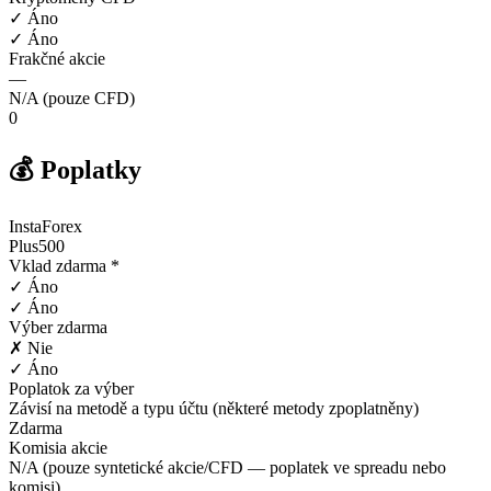
✓ Áno
✓ Áno
Frakčné akcie
—
N/A (pouze CFD)
0
💰 Poplatky
InstaForex
Plus500
Vklad zdarma *
✓ Áno
✓ Áno
Výber zdarma
✗ Nie
✓ Áno
Poplatok za výber
Závisí na metodě a typu účtu (některé metody zpoplatněny)
Zdarma
Komisia akcie
N/A (pouze syntetické akcie/CFD — poplatek ve spreadu nebo
komisi)