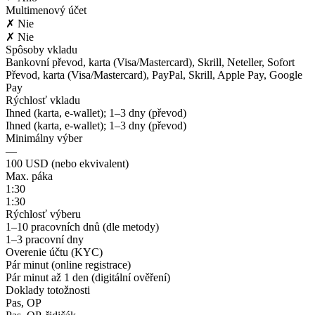
Multimenový účet
✗ Nie
✗ Nie
Spôsoby vkladu
Bankovní převod, karta (Visa/Mastercard), Skrill, Neteller, Sofort
Převod, karta (Visa/Mastercard), PayPal, Skrill, Apple Pay, Google
Pay
Rýchlosť vkladu
Ihned (karta, e-wallet); 1–3 dny (převod)
Ihned (karta, e-wallet); 1–3 dny (převod)
Minimálny výber
—
100 USD (nebo ekvivalent)
Max. páka
1:30
1:30
Rýchlosť výberu
1–10 pracovních dnů (dle metody)
1–3 pracovní dny
Overenie účtu (KYC)
Pár minut (online registrace)
Pár minut až 1 den (digitální ověření)
Doklady totožnosti
Pas, OP