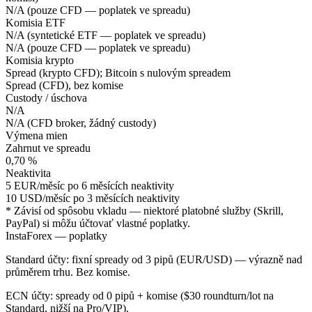
N/A (pouze CFD — poplatek ve spreadu)
Komisia ETF
N/A (syntetické ETF — poplatek ve spreadu)
N/A (pouze CFD — poplatek ve spreadu)
Komisia krypto
Spread (krypto CFD); Bitcoin s nulovým spreadem
Spread (CFD), bez komise
Custody / úschova
N/A
N/A (CFD broker, žádný custody)
Výmena mien
Zahrnut ve spreadu
0,70 %
Neaktivita
5 EUR/měsíc po 6 měsících neaktivity
10 USD/měsíc po 3 měsících neaktivity
* Závisí od spôsobu vkladu — niektoré platobné služby (Skrill,
PayPal) si môžu účtovať vlastné poplatky.
InstaForex — poplatky
Standard účty: fixní spready od 3 pipů (EUR/USD) — výrazně nad
průměrem trhu. Bez komise.
ECN účty: spready od 0 pipů + komise ($30 roundturn/lot na
Standard, nižší na Pro/VIP).