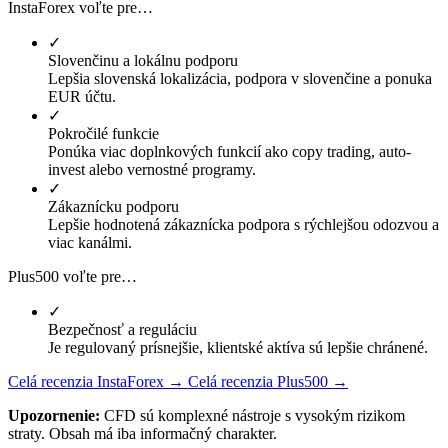
InstaForex voľte pre…
✓
Slovenčinu a lokálnu podporu
Lepšia slovenská lokalizácia, podpora v slovenčine a ponuka
EUR účtu.
✓
Pokročilé funkcie
Ponúka viac doplnkových funkcií ako copy trading, auto-
invest alebo vernostné programy.
✓
Zákaznícku podporu
Lepšie hodnotená zákaznícka podpora s rýchlejšou odozvou a
viac kanálmi.
Plus500 voľte pre…
✓
Bezpečnosť a reguláciu
Je regulovaný prísnejšie, klientské aktíva sú lepšie chránené.
Celá recenzia InstaForex →
Celá recenzia Plus500 →
Upozornenie:
CFD sú komplexné nástroje s vysokým rizikom
straty. Obsah má iba informačný charakter.