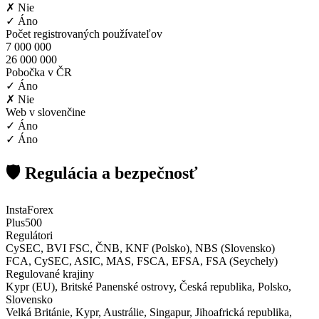
✗ Nie
✓ Áno
Počet registrovaných používateľov
7 000 000
26 000 000
Pobočka v ČR
✓ Áno
✗ Nie
Web v slovenčine
✓ Áno
✓ Áno
🛡️ Regulácia a bezpečnosť
InstaForex
Plus500
Regulátori
CySEC, BVI FSC, ČNB, KNF (Polsko), NBS (Slovensko)
FCA, CySEC, ASIC, MAS, FSCA, EFSA, FSA (Seychely)
Regulované krajiny
Kypr (EU), Britské Panenské ostrovy, Česká republika, Polsko,
Slovensko
Velká Británie, Kypr, Austrálie, Singapur, Jihoafrická republika,