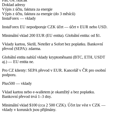
Pas, OP, řidičák
Doklad adresy
Výpis z účtu, faktura za energie
Výpis z účtu, faktura za energie (do 3 měsíců)
InstaForex — vklady
InstaForex EU nepodporuje CZK účet — účet v EUR nebo USD.
Minimální vklad 200 EUR (EU entita). Globální entita: od $1.
Vklady kartou, Skrill, Neteller a Sofort bez poplatku. Bankovní
převod (SEPA): zdarma.
Globální entita nabízí vklady kryptoměnami (BTC, ETH, USDT
aj.) — EU entita ne.
Pro CZ klienty: SEPA převod v EUR. Kancelář v ČR pro osobní
podporu.
Plus500 — vklady
Vklad kartou nebo e-walletem je okamžitý a bez poplatku.
Bankovní převod trvá 1–3 dny.
Minimální vklad $100 (cca 2 500 CZK). Účet lze vést v CZK —
vklady v korunách jsou přijímány.