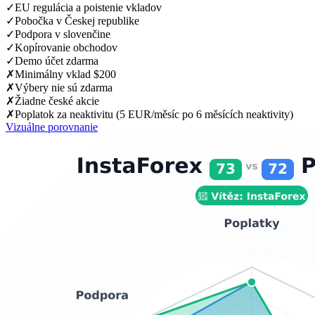
✓
EU regulácia a poistenie vkladov
✓
Pobočka v Českej republike
✓
Podpora v slovenčine
✓
Kopírovanie obchodov
✓
Demo účet zdarma
✗
Minimálny vklad $200
✗
Výbery nie sú zdarma
✗
Žiadne české akcie
✗
Poplatok za neaktivitu (5 EUR/měsíc po 6 měsících neaktivity)
Vizuálne porovnanie