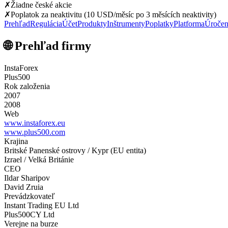
✗
Žiadne české akcie
✗
Poplatok za neaktivitu (10 USD/měsíc po 3 měsících neaktivity)
Prehľad
Regulácia
Účet
Produkty
Inštrumenty
Poplatky
Platforma
Úročen
🌐 Prehľad firmy
InstaForex
Plus500
Rok založenia
2007
2008
Web
www.instaforex.eu
www.plus500.com
Krajina
Britské Panenské ostrovy / Kypr (EU entita)
Izrael / Velká Británie
CEO
Ildar Sharipov
David Zruia
Prevádzkovateľ
Instant Trading EU Ltd
Plus500CY Ltd
Verejne na burze