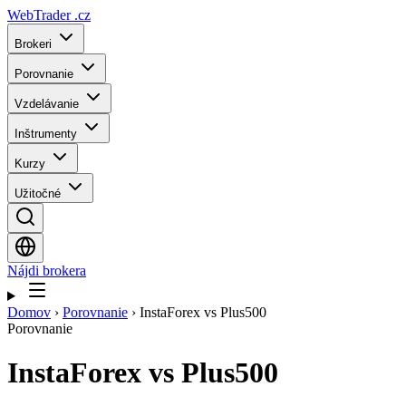
WebTrader
.cz
Brokeri
Porovnanie
Vzdelávanie
Inštrumenty
Kurzy
Užitočné
Nájdi brokera
Domov
›
Porovnanie
›
InstaForex vs Plus500
Porovnanie
InstaForex
vs
Plus500