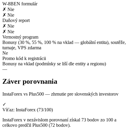
W-8BEN formulár
✗ Nie
✗ Nie
Daňový report
✗ Nie
✗ Nie
Vernostný program
Bonusy (30 %, 55 %, 100 % na vklad — globální entita), soutěže,
turnaje, VPS zdarma
Ne
Promo kód k registrácii
Bonusy na vklad (podmínky se liší dle entity a regionu)
—
Záver porovnania
InstaForex vs Plus500 — zhrnutie pre slovenských investorov
✓
Víťaz: InstaForex (73/100)
InstaForex v nezávislom porovnaní získal 73 bodov zo 100 a
celkovo predčil Plus500 (72 bodov).