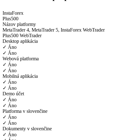
InstaForex
Plus500
Názov platformy
MetaTrader 4, MetaTrader 5, InstaForex WebTrader
Plus500 WebTrader
Desktop aplikácia
✓ Áno
✓ Áno
Webová platforma
✓ Áno
✓ Áno
Mobilná aplikácia
✓ Áno
✓ Áno
Demo účet
✓ Áno
✓ Áno
Platforma v slovenčine
✓ Áno
✓ Áno
Dokumenty v slovenčine
✓ Áno