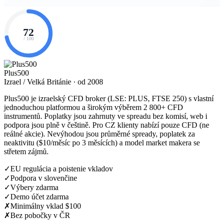
72
/ 100
Plus500
Izrael / Velká Británie · od 2008
Plus500 je izraelský CFD broker (LSE: PLUS, FTSE 250) s vlastní
jednoduchou platformou a širokým výběrem 2 800+ CFD
instrumentů. Poplatky jsou zahrnuty ve spreadu bez komisí, web i
podpora jsou plně v češtině. Pro CZ klienty nabízí pouze CFD (ne
reálné akcie). Nevýhodou jsou průměrné spready, poplatek za
neaktivitu ($10/měsíc po 3 měsících) a model market makera se
střetem zájmů.
✓
EU regulácia a poistenie vkladov
✓
Podpora v slovenčine
✓
Výbery zdarma
✓
Demo účet zdarma
✗
Minimálny vklad $100
✗
Bez pobočky v ČR