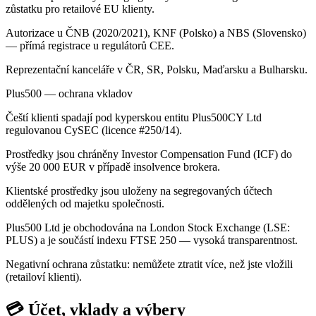
zůstatku pro retailové EU klienty.
Autorizace u ČNB (2020/2021), KNF (Polsko) a NBS (Slovensko)
— přímá registrace u regulátorů CEE.
Reprezentační kanceláře v ČR, SR, Polsku, Maďarsku a Bulharsku.
Plus500 — ochrana vkladov
Čeští klienti spadají pod kyperskou entitu Plus500CY Ltd
regulovanou CySEC (licence #250/14).
Prostředky jsou chráněny Investor Compensation Fund (ICF) do
výše 20 000 EUR v případě insolvence brokera.
Klientské prostředky jsou uloženy na segregovaných účtech
oddělených od majetku společnosti.
Plus500 Ltd je obchodována na London Stock Exchange (LSE:
PLUS) a je součástí indexu FTSE 250 — vysoká transparentnost.
Negativní ochrana zůstatku: nemůžete ztratit více, než jste vložili
(retailoví klienti).
💳 Účet, vklady a výbery