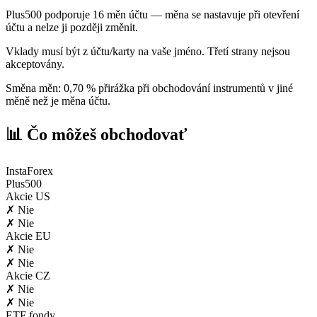
Plus500 podporuje 16 měn účtu — měna se nastavuje při otevření
účtu a nelze ji později změnit.
Vklady musí být z účtu/karty na vaše jméno. Třetí strany nejsou
akceptovány.
Směna měn: 0,70 % přirážka při obchodování instrumentů v jiné
měně než je měna účtu.
📊 Čo môžeš obchodovať
InstaForex
Plus500
Akcie US
✗ Nie
✗ Nie
Akcie EU
✗ Nie
✗ Nie
Akcie CZ
✗ Nie
✗ Nie
ETF fondy