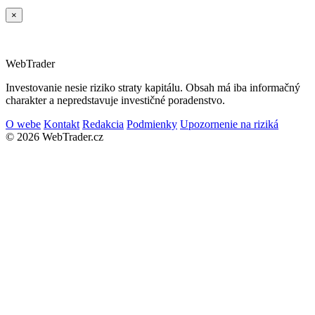
×
Web
Trader
Investovanie nesie riziko straty kapitálu. Obsah má iba informačný
charakter a nepredstavuje investičné poradenstvo.
O webe
Kontakt
Redakcia
Podmienky
Upozornenie na riziká
© 2026 WebTrader.cz