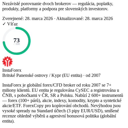
Nezávislé porovnanie dvoch brokerov — regulácia, poplatky,
produkty, platformy a podpora pre slovenských investorov.
Zverejnené: 28. marca 2026
·
Aktualizované: 28. marca 2026
✓ Víťaz
73
/ 100
InstaForex
Britské Panenské ostrovy / Kypr (EU entita) · od 2007
InstaForex je globální forex/CFD broker od roku 2007 se 7+
miliony klientů. EU entita je regulována CySEC a registrována u
ČNB, s pobočkami v ČR, SR a Polsku. Nabízí 2 600+ instrumentů
— forex (100+ párů), akcie, indexy, komodity, krypto a syntetické
akcie/ETF. ForexCopy pro kopírování obchodů. Nevýhodou jsou
vysoké spready na Standard účtech (3 pipy EUR/USD), smíšené
recenze ohledně výběrů a agresivní bonusová politika (globální
entita).