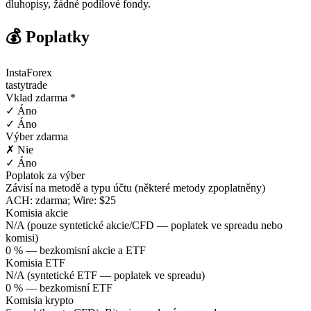
dluhopisy, žádné podílové fondy.
💰 Poplatky
InstaForex
tastytrade
Vklad zdarma *
✓ Áno
✓ Áno
Výber zdarma
✗ Nie
✓ Áno
Poplatok za výber
Závisí na metodě a typu účtu (některé metody zpoplatněny)
ACH: zdarma; Wire: $25
Komisia akcie
N/A (pouze syntetické akcie/CFD — poplatek ve spreadu nebo
komisi)
0 % — bezkomisní akcie a ETF
Komisia ETF
N/A (syntetické ETF — poplatek ve spreadu)
0 % — bezkomisní ETF
Komisia krypto