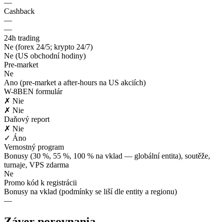
—
Cashback
—
—
24h trading
Ne (forex 24/5; krypto 24/7)
Ne (US obchodní hodiny)
Pre-market
Ne
Ano (pre-market a after-hours na US akciích)
W-8BEN formulár
✗ Nie
✗ Nie
Daňový report
✗ Nie
✓ Áno
Vernostný program
Bonusy (30 %, 55 %, 100 % na vklad — globální entita), soutěže,
turnaje, VPS zdarma
Ne
Promo kód k registrácii
Bonusy na vklad (podmínky se liší dle entity a regionu)
—
Záver porovnania