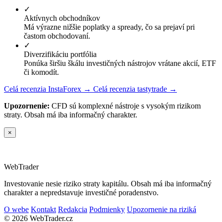
✓
Aktívnych obchodníkov
Má výrazne nižšie poplatky a spready, čo sa prejaví pri
častom obchodovaní.
✓
Diverzifikáciu portfólia
Ponúka širšiu škálu investičných nástrojov vrátane akcií, ETF
či komodít.
Celá recenzia InstaForex →
Celá recenzia tastytrade →
Upozornenie:
CFD sú komplexné nástroje s vysokým rizikom
straty. Obsah má iba informačný charakter.
×
Web
Trader
Investovanie nesie riziko straty kapitálu. Obsah má iba informačný
charakter a nepredstavuje investičné poradenstvo.
O webe
Kontakt
Redakcia
Podmienky
Upozornenie na riziká
© 2026 WebTrader.cz