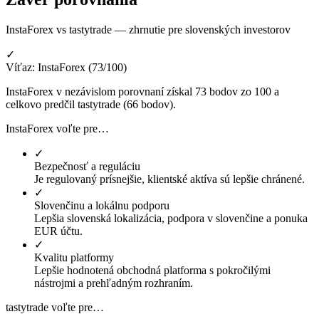
InstaForex vs tastytrade — zhrnutie pre slovenských investorov
✓
Víťaz: InstaForex (73/100)
InstaForex v nezávislom porovnaní získal 73 bodov zo 100 a
celkovo predčil tastytrade (66 bodov).
InstaForex voľte pre…
✓
Bezpečnosť a reguláciu
Je regulovaný prísnejšie, klientské aktíva sú lepšie chránené.
✓
Slovenčinu a lokálnu podporu
Lepšia slovenská lokalizácia, podpora v slovenčine a ponuka
EUR účtu.
✓
Kvalitu platformy
Lepšie hodnotená obchodná platforma s pokročilými
nástrojmi a prehľadným rozhraním.
tastytrade voľte pre…