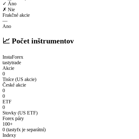
✓ Áno
✗ Nie
Frakčné akcie
—
Ano
📈 Počet inštrumentov
InstaForex
tastytrade
Akcie
0
Tisíce (US akcie)
České akcie
0
0
ETF
0
Stovky (US ETF)
Forex páry
100+
0 (tastyfx je separátní)
Indexy