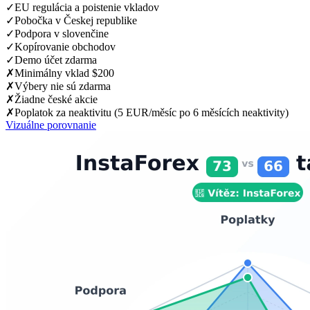
✓
EU regulácia a poistenie vkladov
✓
Pobočka v Českej republike
✓
Podpora v slovenčine
✓
Kopírovanie obchodov
✓
Demo účet zdarma
✗
Minimálny vklad $200
✗
Výbery nie sú zdarma
✗
Žiadne české akcie
✗
Poplatok za neaktivitu (5 EUR/měsíc po 6 měsících neaktivity)
Vizuálne porovnanie