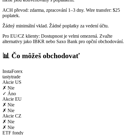
ACH převod: zdarma, zpracování 1–3 dny. Wire transfer: $25
poplatek.
Žádný minimální vklad. Žádné poplatky za vedení účtu.
Pro EU/CZ klienty: Dostupnost je velmi omezená. Zvažte
alternativy jako IBKR nebo Saxo Bank pro opční obchodování.
📊 Čo môžeš obchodovať
InstaForex
tastytrade
Akcie US
✗ Nie
✓ Áno
Akcie EU
✗ Nie
✗ Nie
Akcie CZ
✗ Nie
✗ Nie
ETF fondy