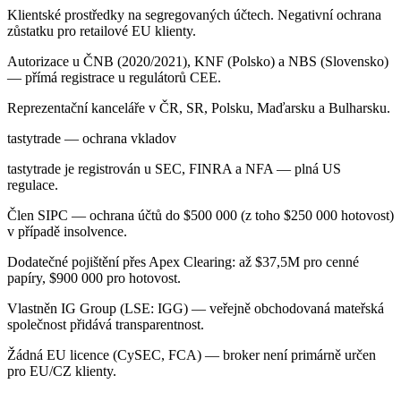
Klientské prostředky na segregovaných účtech. Negativní ochrana
zůstatku pro retailové EU klienty.
Autorizace u ČNB (2020/2021), KNF (Polsko) a NBS (Slovensko)
— přímá registrace u regulátorů CEE.
Reprezentační kanceláře v ČR, SR, Polsku, Maďarsku a Bulharsku.
tastytrade — ochrana vkladov
tastytrade je registrován u SEC, FINRA a NFA — plná US
regulace.
Člen SIPC — ochrana účtů do $500 000 (z toho $250 000 hotovost)
v případě insolvence.
Dodatečné pojištění přes Apex Clearing: až $37,5M pro cenné
papíry, $900 000 pro hotovost.
Vlastněn IG Group (LSE: IGG) — veřejně obchodovaná mateřská
společnost přidává transparentnost.
Žádná EU licence (CySEC, FCA) — broker není primárně určen
pro EU/CZ klienty.