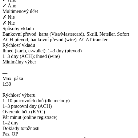
✓ Áno
Multimenový účet
✗ Nie
✗ Nie
Spôsoby vkladu
Bankovní převod, karta (Visa/Mastercard), Skrill, Neteller, Sofort
ACH převod, bankovní převod (wire), ACAT transfer
Rýchlosť vkladu
Ihned (karta, e-wallet); 1–3 dny (převod)
1–3 dny (ACH); ihned (wire)
Minimálny výber
—
—
Max. páka
1:30
—
Rýchlosť výberu
1–10 pracovních dnů (dle metody)
1–3 pracovní dny (ACH)
Overenie účtu (KYC)
Pár minut (online registrace)
1–2 dny
Doklady totožnosti
Pas, OP