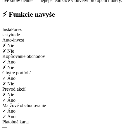
live show denně — nejlepší edukace v odvětví pro opční tradery.
⚡ Funkcie navyše
InstaForex
tastytrade
Auto-invest
✗ Nie
✗ Nie
Kopírovanie obchodov
✓ Áno
✗ Nie
Chytré portfóliá
✓ Áno
✗ Nie
Prevod akcií
✗ Nie
✓ Áno
Maržové obchodovanie
✓ Áno
✓ Áno
Platobná karta
—