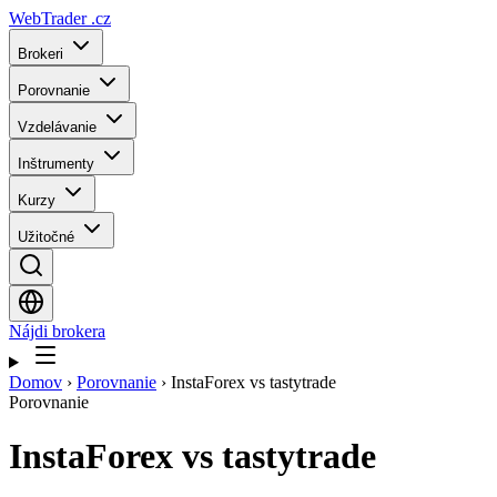
WebTrader
.cz
Brokeri
Porovnanie
Vzdelávanie
Inštrumenty
Kurzy
Užitočné
Nájdi brokera
Domov
›
Porovnanie
›
InstaForex vs tastytrade
Porovnanie
InstaForex
vs
tastytrade