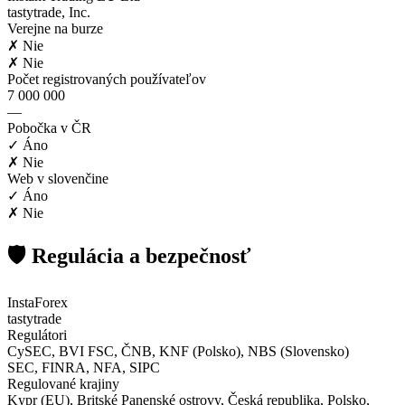
tastytrade, Inc.
Verejne na burze
✗ Nie
✗ Nie
Počet registrovaných používateľov
7 000 000
—
Pobočka v ČR
✓ Áno
✗ Nie
Web v slovenčine
✓ Áno
✗ Nie
🛡️ Regulácia a bezpečnosť
InstaForex
tastytrade
Regulátori
CySEC, BVI FSC, ČNB, KNF (Polsko), NBS (Slovensko)
SEC, FINRA, NFA, SIPC
Regulované krajiny
Kypr (EU), Britské Panenské ostrovy, Česká republika, Polsko,