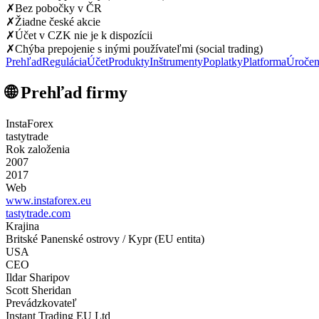
✗
Bez pobočky v ČR
✗
Žiadne české akcie
✗
Účet v CZK nie je k dispozícii
✗
Chýba prepojenie s inými používateľmi (social trading)
Prehľad
Regulácia
Účet
Produkty
Inštrumenty
Poplatky
Platforma
Úročen
🌐 Prehľad firmy
InstaForex
tastytrade
Rok založenia
2007
2017
Web
www.instaforex.eu
tastytrade.com
Krajina
Britské Panenské ostrovy / Kypr (EU entita)
USA
CEO
Ildar Sharipov
Scott Sheridan
Prevádzkovateľ
Instant Trading EU Ltd