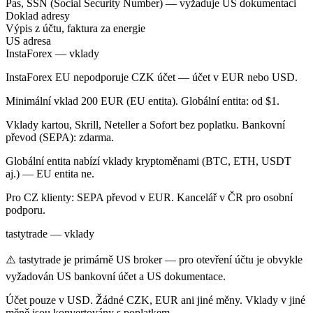
Pas, SSN (Social Security Number) — vyžaduje US dokumentaci
Doklad adresy
Výpis z účtu, faktura za energie
US adresa
InstaForex — vklady
InstaForex EU nepodporuje CZK účet — účet v EUR nebo USD.
Minimální vklad 200 EUR (EU entita). Globální entita: od $1.
Vklady kartou, Skrill, Neteller a Sofort bez poplatku. Bankovní
převod (SEPA): zdarma.
Globální entita nabízí vklady kryptoměnami (BTC, ETH, USDT
aj.) — EU entita ne.
Pro CZ klienty: SEPA převod v EUR. Kancelář v ČR pro osobní
podporu.
tastytrade — vklady
⚠️ tastytrade je primárně US broker — pro otevření účtu je obvykle
vyžadován US bankovní účet a US dokumentace.
Účet pouze v USD. Žádné CZK, EUR ani jiné měny. Vklady v jiné
měně jsou konvertovány s poplatkem.