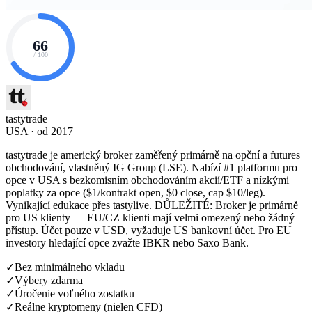
66
/ 100
tastytrade
USA · od 2017
tastytrade je americký broker zaměřený primárně na opční a futures
obchodování, vlastněný IG Group (LSE). Nabízí #1 platformu pro
opce v USA s bezkomisním obchodováním akcií/ETF a nízkými
poplatky za opce ($1/kontrakt open, $0 close, cap $10/leg).
Vynikající edukace přes tastylive. DŮLEŽITÉ: Broker je primárně
pro US klienty — EU/CZ klienti mají velmi omezený nebo žádný
přístup. Účet pouze v USD, vyžaduje US bankovní účet. Pro EU
investory hledající opce zvažte IBKR nebo Saxo Bank.
✓
Bez minimálneho vkladu
✓
Výbery zdarma
✓
Úročenie voľného zostatku
✓
Reálne kryptomeny (nielen CFD)