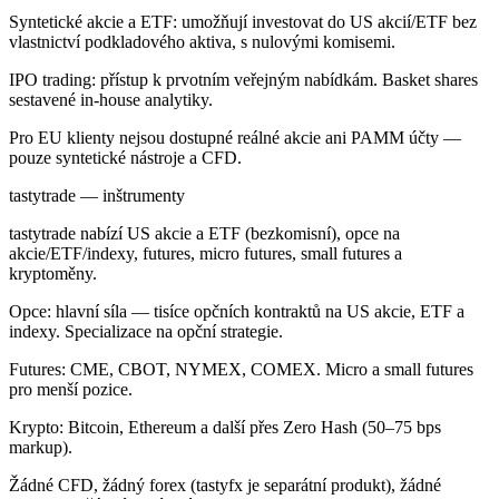
Syntetické akcie a ETF: umožňují investovat do US akcií/ETF bez
vlastnictví podkladového aktiva, s nulovými komisemi.
IPO trading: přístup k prvotním veřejným nabídkám. Basket shares
sestavené in-house analytiky.
Pro EU klienty nejsou dostupné reálné akcie ani PAMM účty —
pouze syntetické nástroje a CFD.
tastytrade — inštrumenty
tastytrade nabízí US akcie a ETF (bezkomisní), opce na
akcie/ETF/indexy, futures, micro futures, small futures a
kryptoměny.
Opce: hlavní síla — tisíce opčních kontraktů na US akcie, ETF a
indexy. Specializace na opční strategie.
Futures: CME, CBOT, NYMEX, COMEX. Micro a small futures
pro menší pozice.
Krypto: Bitcoin, Ethereum a další přes Zero Hash (50–75 bps
markup).
Žádné CFD, žádný forex (tastyfx je separátní produkt), žádné