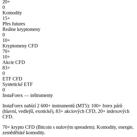
20+
0
Komodity
15+
Přes futures
Reálne kryptomeny
0
10+
Kryptomeny CFD
70+
10+
Akcie CFD
83+
0
ETF CFD
Syntetické ETF
0
InstaForex — inštrumenty
InstaForex nabízí 2 600+ instrumentů (MT5): 100+ forex párů
(hlavní, vedlejší, exotické), 83+ akciových CFD, 20+ indexových
CFD.
70+ krypto CFD (Bitcoin s nulovým spreadem). Komodity, energie,
zemědělské komodity.