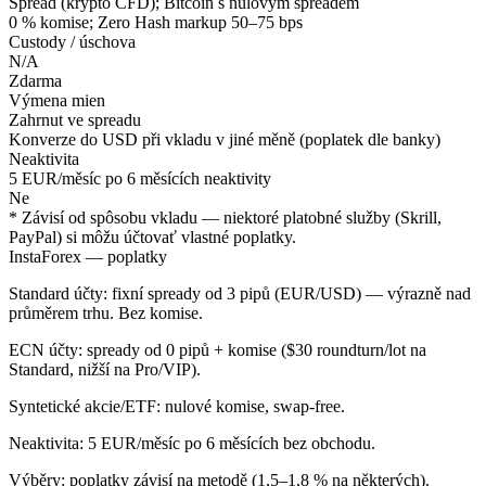
Spread (krypto CFD); Bitcoin s nulovým spreadem
0 % komise; Zero Hash markup 50–75 bps
Custody / úschova
N/A
Zdarma
Výmena mien
Zahrnut ve spreadu
Konverze do USD při vkladu v jiné měně (poplatek dle banky)
Neaktivita
5 EUR/měsíc po 6 měsících neaktivity
Ne
* Závisí od spôsobu vkladu — niektoré platobné služby (Skrill,
PayPal) si môžu účtovať vlastné poplatky.
InstaForex — poplatky
Standard účty: fixní spready od 3 pipů (EUR/USD) — výrazně nad
průměrem trhu. Bez komise.
ECN účty: spready od 0 pipů + komise ($30 roundturn/lot na
Standard, nižší na Pro/VIP).
Syntetické akcie/ETF: nulové komise, swap-free.
Neaktivita: 5 EUR/měsíc po 6 měsících bez obchodu.
Výběry: poplatky závisí na metodě (1,5–1,8 % na některých).