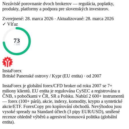
Nezávislé porovnanie dvoch brokerov — regulácia, poplatky,
produkty, platformy a podpora pre slovenských investorov.
Zverejnené: 28. marca 2026
·
Aktualizované: 28. marca 2026
✓ Víťaz
73
/ 100
InstaForex
Britské Panenské ostrovy / Kypr (EU entita) · od 2007
InstaForex je globální forex/CFD broker od roku 2007 se 7+
miliony klientů. EU entita je regulována CySEC a registrována u
ČNB, s pobočkami v ČR, SR a Polsku. Nabízí 2 600+ instrumentů
— forex (100+ párů), akcie, indexy, komodity, krypto a syntetické
akcie/ETF. ForexCopy pro kopírování obchodů. Nevýhodou jsou
vysoké spready na Standard účtech (3 pipy EUR/USD), smíšené
recenze ohledně výběrů a agresivní bonusová politika (globální
entita).