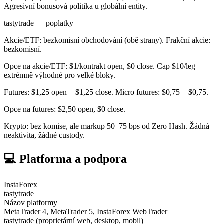
Agresivní bonusová politika u globální entity.
tastytrade — poplatky
Akcie/ETF: bezkomisní obchodování (obě strany). Frakční akcie:
bezkomisní.
Opce na akcie/ETF: $1/kontrakt open, $0 close. Cap $10/leg —
extrémně výhodné pro velké bloky.
Futures: $1,25 open + $1,25 close. Micro futures: $0,75 + $0,75.
Opce na futures: $2,50 open, $0 close.
Krypto: bez komise, ale markup 50–75 bps od Zero Hash. Žádná
neaktivita, žádné custody.
💻 Platforma a podpora
InstaForex
tastytrade
Názov platformy
MetaTrader 4, MetaTrader 5, InstaForex WebTrader
tastytrade (proprietární web, desktop, mobil)