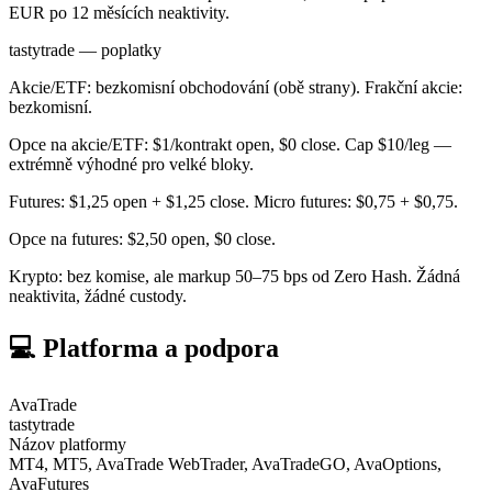
EUR po 12 měsících neaktivity.
tastytrade — poplatky
Akcie/ETF: bezkomisní obchodování (obě strany). Frakční akcie:
bezkomisní.
Opce na akcie/ETF: $1/kontrakt open, $0 close. Cap $10/leg —
extrémně výhodné pro velké bloky.
Futures: $1,25 open + $1,25 close. Micro futures: $0,75 + $0,75.
Opce na futures: $2,50 open, $0 close.
Krypto: bez komise, ale markup 50–75 bps od Zero Hash. Žádná
neaktivita, žádné custody.
💻 Platforma a podpora
AvaTrade
tastytrade
Názov platformy
MT4, MT5, AvaTrade WebTrader, AvaTradeGO, AvaOptions,
AvaFutures