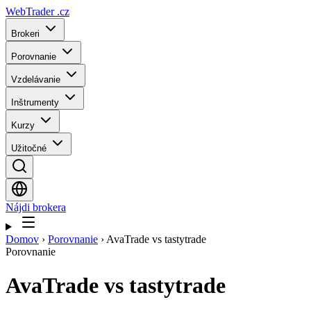
WebTrader
.cz
Brokeri
Porovnanie
Vzdelávanie
Inštrumenty
Kurzy
Užitočné
Nájdi brokera
Domov
›
Porovnanie
›
AvaTrade vs tastytrade
Porovnanie
AvaTrade
vs
tastytrade