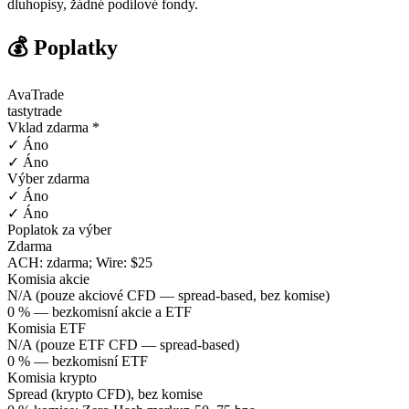
dluhopisy, žádné podílové fondy.
💰 Poplatky
AvaTrade
tastytrade
Vklad zdarma *
✓ Áno
✓ Áno
Výber zdarma
✓ Áno
✓ Áno
Poplatok za výber
Zdarma
ACH: zdarma; Wire: $25
Komisia akcie
N/A (pouze akciové CFD — spread-based, bez komise)
0 % — bezkomisní akcie a ETF
Komisia ETF
N/A (pouze ETF CFD — spread-based)
0 % — bezkomisní ETF
Komisia krypto
Spread (krypto CFD), bez komise