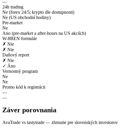
—
24h trading
Ne (forex 24/5; krypto dle dostupnosti)
Ne (US obchodní hodiny)
Pre-market
Ne
Ano (pre-market a after-hours na US akciích)
W-8BEN formulár
✗ Nie
✗ Nie
Daňový report
✗ Nie
✓ Áno
Vernostný program
Ne
Ne
Promo kód k registrácii
—
—
Záver porovnania
AvaTrade vs tastytrade — zhrnutie pre slovenských investorov