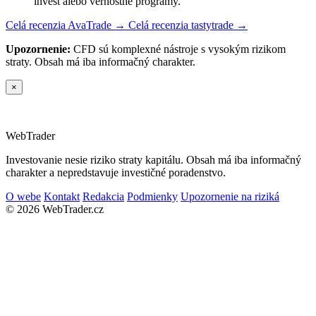
invest alebo vernostné programy.
Celá recenzia AvaTrade →
Celá recenzia tastytrade →
Upozornenie:
CFD sú komplexné nástroje s vysokým rizikom
straty. Obsah má iba informačný charakter.
×
Web
Trader
Investovanie nesie riziko straty kapitálu. Obsah má iba informačný
charakter a nepredstavuje investičné poradenstvo.
O webe
Kontakt
Redakcia
Podmienky
Upozornenie na riziká
© 2026 WebTrader.cz