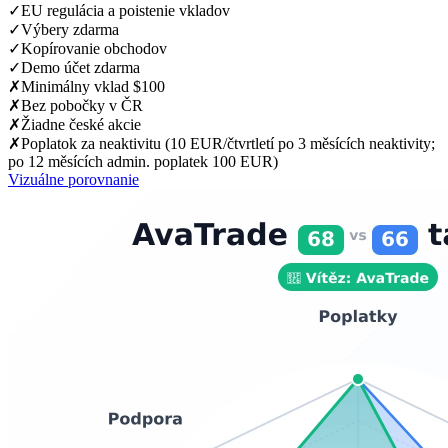
✓
EU regulácia a poistenie vkladov
✓
Výbery zdarma
✓
Kopírovanie obchodov
✓
Demo účet zdarma
✗
Minimálny vklad $100
✗
Bez pobočky v ČR
✗
Žiadne české akcie
✗
Poplatok za neaktivitu (10 EUR/čtvrtletí po 3 měsících neaktivity;
po 12 měsících admin. poplatek 100 EUR)
Vizuálne porovnanie