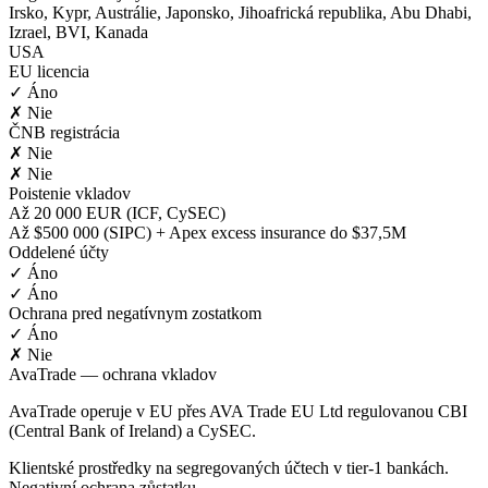
Irsko, Kypr, Austrálie, Japonsko, Jihoafrická republika, Abu Dhabi,
Izrael, BVI, Kanada
USA
EU licencia
✓ Áno
✗ Nie
ČNB registrácia
✗ Nie
✗ Nie
Poistenie vkladov
Až 20 000 EUR (ICF, CySEC)
Až $500 000 (SIPC) + Apex excess insurance do $37,5M
Oddelené účty
✓ Áno
✓ Áno
Ochrana pred negatívnym zostatkom
✓ Áno
✗ Nie
AvaTrade — ochrana vkladov
AvaTrade operuje v EU přes AVA Trade EU Ltd regulovanou CBI
(Central Bank of Ireland) a CySEC.
Klientské prostředky na segregovaných účtech v tier-1 bankách.
Negativní ochrana zůstatku.