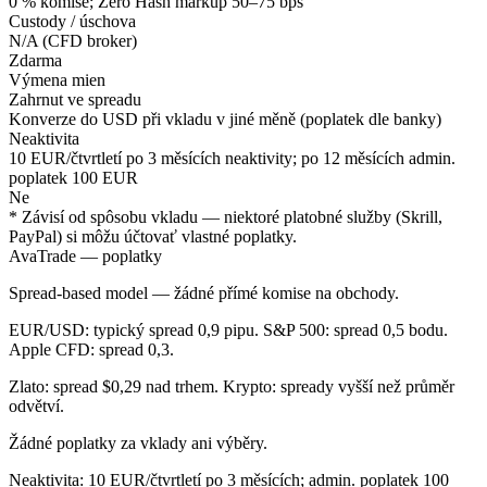
0 % komise; Zero Hash markup 50–75 bps
Custody / úschova
N/A (CFD broker)
Zdarma
Výmena mien
Zahrnut ve spreadu
Konverze do USD při vkladu v jiné měně (poplatek dle banky)
Neaktivita
10 EUR/čtvrtletí po 3 měsících neaktivity; po 12 měsících admin.
poplatek 100 EUR
Ne
* Závisí od spôsobu vkladu — niektoré platobné služby (Skrill,
PayPal) si môžu účtovať vlastné poplatky.
AvaTrade — poplatky
Spread-based model — žádné přímé komise na obchody.
EUR/USD: typický spread 0,9 pipu. S&P 500: spread 0,5 bodu.
Apple CFD: spread 0,3.
Zlato: spread $0,29 nad trhem. Krypto: spready vyšší než průměr
odvětví.
Žádné poplatky za vklady ani výběry.
Neaktivita: 10 EUR/čtvrtletí po 3 měsících; admin. poplatek 100