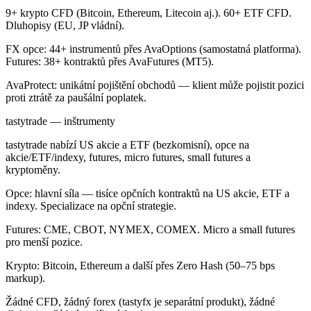
9+ krypto CFD (Bitcoin, Ethereum, Litecoin aj.). 60+ ETF CFD.
Dluhopisy (EU, JP vládní).
FX opce: 44+ instrumentů přes AvaOptions (samostatná platforma).
Futures: 38+ kontraktů přes AvaFutures (MT5).
AvaProtect: unikátní pojištění obchodů — klient může pojistit pozici
proti ztrátě za paušální poplatek.
tastytrade — inštrumenty
tastytrade nabízí US akcie a ETF (bezkomisní), opce na
akcie/ETF/indexy, futures, micro futures, small futures a
kryptoměny.
Opce: hlavní síla — tisíce opčních kontraktů na US akcie, ETF a
indexy. Specializace na opční strategie.
Futures: CME, CBOT, NYMEX, COMEX. Micro a small futures
pro menší pozice.
Krypto: Bitcoin, Ethereum a další přes Zero Hash (50–75 bps
markup).
Žádné CFD, žádný forex (tastyfx je separátní produkt), žádné