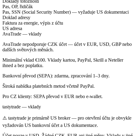
Doklady totožnosti
Pas, OP, řidičák
Pas, SSN (Social Security Number) — vyžaduje US dokumentaci
Doklad adresy
Faktura za energie, výpis z účtu
US adresa
AvaTrade — vklady
AvaTrade nepodporuje CZK účet — účet v EUR, USD, GBP nebo
dalších světových měnách.
Minimální vklad €100. Vklady kartou, PayPal, Skrill a Neteller
ihned a bez poplatku.
Bankovní převod (SEPA): zdarma, zpracování 1–3 dny.
Široká nabídka platebních metod včetně PayPal.
Pro CZ klienty: SEPA převod v EUR nebo e-wallet.
tastytrade — vklady
⚠️ tastytrade je primárně US broker — pro otevření účtu je obvykle
vyžadován US bankovní účet a US dokumentace.
Účet pouze v USD. Žádné CZK, EUR ani jiné měny. Vklady v jiné