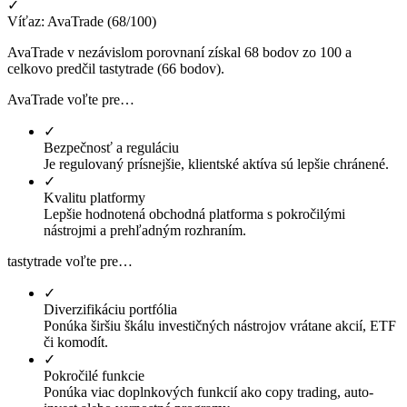
✓
Víťaz: AvaTrade (68/100)
AvaTrade v nezávislom porovnaní získal 68 bodov zo 100 a
celkovo predčil tastytrade (66 bodov).
AvaTrade voľte pre…
✓
Bezpečnosť a reguláciu
Je regulovaný prísnejšie, klientské aktíva sú lepšie chránené.
✓
Kvalitu platformy
Lepšie hodnotená obchodná platforma s pokročilými
nástrojmi a prehľadným rozhraním.
tastytrade voľte pre…
✓
Diverzifikáciu portfólia
Ponúka širšiu škálu investičných nástrojov vrátane akcií, ETF
či komodít.
✓
Pokročilé funkcie
Ponúka viac doplnkových funkcií ako copy trading, auto-