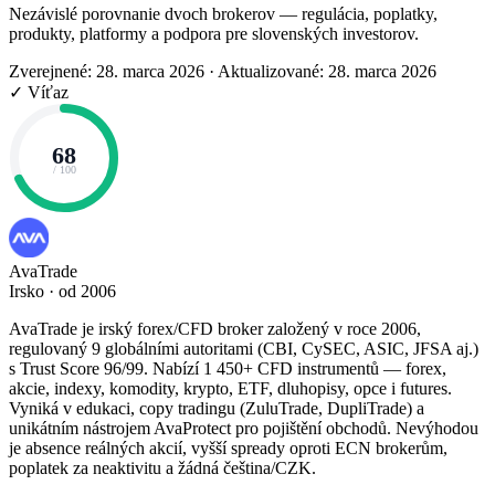
Nezávislé porovnanie dvoch brokerov — regulácia, poplatky,
produkty, platformy a podpora pre slovenských investorov.
Zverejnené: 28. marca 2026
·
Aktualizované: 28. marca 2026
✓ Víťaz
68
/ 100
AvaTrade
Irsko · od 2006
AvaTrade je irský forex/CFD broker založený v roce 2006,
regulovaný 9 globálními autoritami (CBI, CySEC, ASIC, JFSA aj.)
s Trust Score 96/99. Nabízí 1 450+ CFD instrumentů — forex,
akcie, indexy, komodity, krypto, ETF, dluhopisy, opce i futures.
Vyniká v edukaci, copy tradingu (ZuluTrade, DupliTrade) a
unikátním nástrojem AvaProtect pro pojištění obchodů. Nevýhodou
je absence reálných akcií, vyšší spready oproti ECN brokerům,
poplatek za neaktivitu a žádná čeština/CZK.