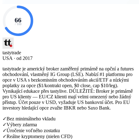
66
/ 100
tastytrade
USA · od 2017
tastytrade je americký broker zaměřený primárně na opční a futures
obchodování, vlastněný IG Group (LSE). Nabízí #1 platformu pro
opce v USA s bezkomisním obchodováním akcií/ETF a nízkými
poplatky za opce ($1/kontrakt open, $0 close, cap $10/leg).
Vynikající edukace přes tastylive. DŮLEŽITÉ: Broker je primárně
pro US klienty — EU/CZ klienti mají velmi omezený nebo žádný
přístup. Účet pouze v USD, vyžaduje US bankovní účet. Pro EU
investory hledající opce zvažte IBKR nebo Saxo Bank.
✓
Bez minimálneho vkladu
✓
Výbery zdarma
✓
Úročenie voľného zostatku
✓
Reálne kryptomeny (nielen CFD)