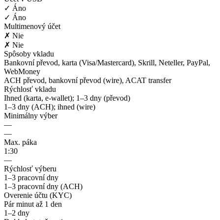
✓ Áno
✓ Áno
Multimenový účet
✗ Nie
✗ Nie
Spôsoby vkladu
Bankovní převod, karta (Visa/Mastercard), Skrill, Neteller, PayPal,
WebMoney
ACH převod, bankovní převod (wire), ACAT transfer
Rýchlosť vkladu
Ihned (karta, e-wallet); 1–3 dny (převod)
1–3 dny (ACH); ihned (wire)
Minimálny výber
—
—
Max. páka
1:30
—
Rýchlosť výberu
1–3 pracovní dny
1–3 pracovní dny (ACH)
Overenie účtu (KYC)
Pár minut až 1 den
1–2 dny