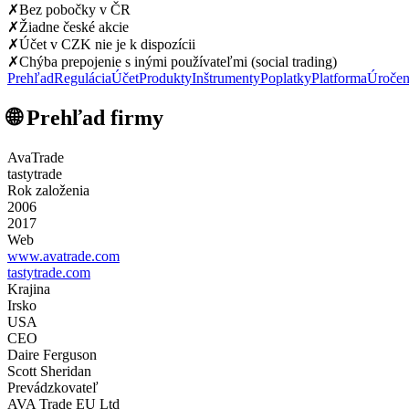
✗
Bez pobočky v ČR
✗
Žiadne české akcie
✗
Účet v CZK nie je k dispozícii
✗
Chýba prepojenie s inými používateľmi (social trading)
Prehľad
Regulácia
Účet
Produkty
Inštrumenty
Poplatky
Platforma
Úročen
🌐 Prehľad firmy
AvaTrade
tastytrade
Rok založenia
2006
2017
Web
www.avatrade.com
tastytrade.com
Krajina
Irsko
USA
CEO
Daire Ferguson
Scott Sheridan
Prevádzkovateľ
AVA Trade EU Ltd