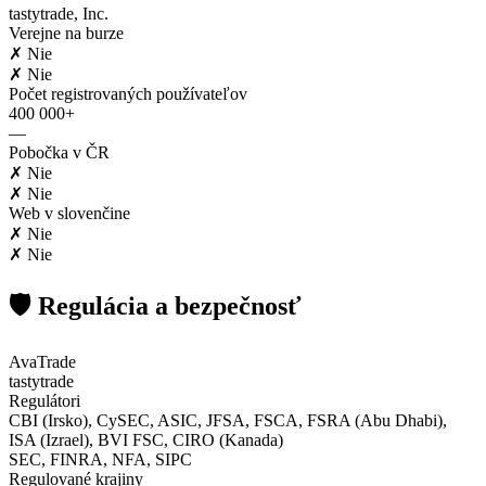
tastytrade, Inc.
Verejne na burze
✗ Nie
✗ Nie
Počet registrovaných používateľov
400 000+
—
Pobočka v ČR
✗ Nie
✗ Nie
Web v slovenčine
✗ Nie
✗ Nie
🛡️ Regulácia a bezpečnosť
AvaTrade
tastytrade
Regulátori
CBI (Irsko), CySEC, ASIC, JFSA, FSCA, FSRA (Abu Dhabi),
ISA (Izrael), BVI FSC, CIRO (Kanada)
SEC, FINRA, NFA, SIPC
Regulované krajiny