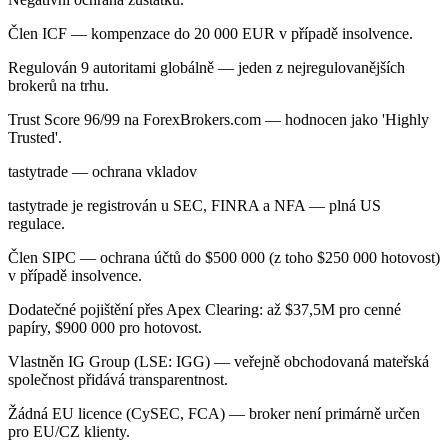
Člen ICF — kompenzace do 20 000 EUR v případě insolvence.
Regulován 9 autoritami globálně — jeden z nejregulovanějších
brokerů na trhu.
Trust Score 96/99 na ForexBrokers.com — hodnocen jako 'Highly
Trusted'.
tastytrade — ochrana vkladov
tastytrade je registrován u SEC, FINRA a NFA — plná US
regulace.
Člen SIPC — ochrana účtů do $500 000 (z toho $250 000 hotovost)
v případě insolvence.
Dodatečné pojištění přes Apex Clearing: až $37,5M pro cenné
papíry, $900 000 pro hotovost.
Vlastněn IG Group (LSE: IGG) — veřejně obchodovaná mateřská
společnost přidává transparentnost.
Žádná EU licence (CySEC, FCA) — broker není primárně určen
pro EU/CZ klienty.