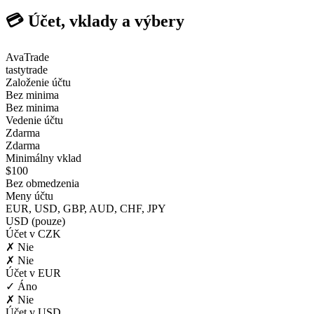
💳 Účet, vklady a výbery
AvaTrade
tastytrade
Založenie účtu
Bez minima
Bez minima
Vedenie účtu
Zdarma
Zdarma
Minimálny vklad
$100
Bez obmedzenia
Meny účtu
EUR, USD, GBP, AUD, CHF, JPY
USD (pouze)
Účet v CZK
✗ Nie
✗ Nie
Účet v EUR
✓ Áno
✗ Nie
Účet v USD