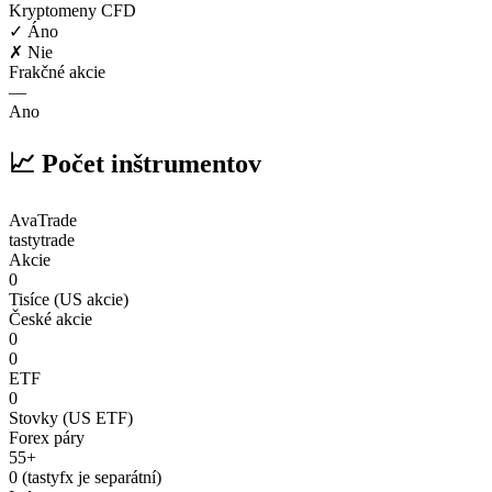
Kryptomeny CFD
✓ Áno
✗ Nie
Frakčné akcie
—
Ano
📈 Počet inštrumentov
AvaTrade
tastytrade
Akcie
0
Tisíce (US akcie)
České akcie
0
0
ETF
0
Stovky (US ETF)
Forex páry
55+
0 (tastyfx je separátní)