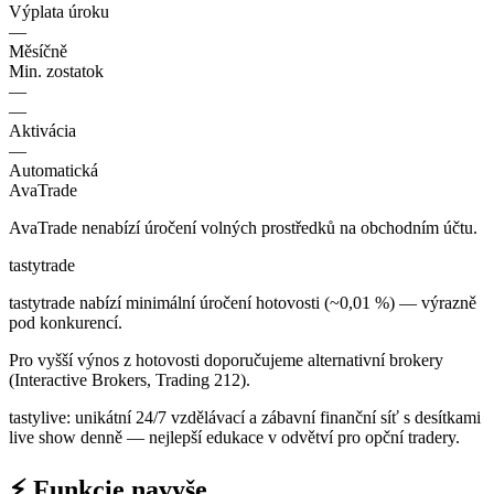
Výplata úroku
—
Měsíčně
Min. zostatok
—
—
Aktivácia
—
Automatická
AvaTrade
AvaTrade nenabízí úročení volných prostředků na obchodním účtu.
tastytrade
tastytrade nabízí minimální úročení hotovosti (~0,01 %) — výrazně
pod konkurencí.
Pro vyšší výnos z hotovosti doporučujeme alternativní brokery
(Interactive Brokers, Trading 212).
tastylive: unikátní 24/7 vzdělávací a zábavní finanční síť s desítkami
live show denně — nejlepší edukace v odvětví pro opční tradery.
⚡ Funkcie navyše