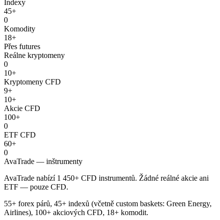
Indexy
45+
0
Komodity
18+
Přes futures
Reálne kryptomeny
0
10+
Kryptomeny CFD
9+
10+
Akcie CFD
100+
0
ETF CFD
60+
0
AvaTrade — inštrumenty
AvaTrade nabízí 1 450+ CFD instrumentů. Žádné reálné akcie ani
ETF — pouze CFD.
55+ forex párů, 45+ indexů (včetně custom baskets: Green Energy,
Airlines), 100+ akciových CFD, 18+ komodit.