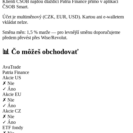
Klienti ČSOB najdou dlaždici Patria Finance přímo v aplikaci
ČSOB Smart.
Účet je multiměnový (CZK, EUR, USD). Kartou ani e-walletem
vkládat nelze.
Směna měn: 1,5 % marže — pro levnější směnu doporučujeme
předem převést přes Wise/Revolut.
📊 Čo môžeš obchodovať
AvaTrade
Patria Finance
Akcie US
✗ Nie
✓ Áno
Akcie EU
✗ Nie
✓ Áno
Akcie CZ
✗ Nie
✓ Áno
ETF fondy