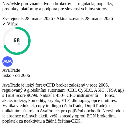
Nezávislé porovnanie dvoch brokerov — regulácia, poplatky,
produkty, platformy a podpora pre slovenských investorov.
Zverejnené: 28. marca 2026
·
Aktualizované: 28. marca 2026
✓ Víťaz
68
/ 100
AvaTrade
Irsko · od 2006
AvaTrade je irský forex/CFD broker založený v roce 2006,
regulovaný 9 globálními autoritami (CBI, CySEC, ASIC, JFSA aj.)
s Trust Score 96/99. Nabízí 1 450+ CFD instrumentů — forex,
akcie, indexy, komodity, krypto, ETF, dluhopisy, opce i futures.
Vyniká v edukaci, copy tradingu (ZuluTrade, DupliTrade) a
unikátním nástrojem AvaProtect pro pojištění obchodů. Nevýhodou
je absence reálných akcií, vyšší spready oproti ECN brokerům,
poplatek za neaktivitu a žádná čeština/CZK.