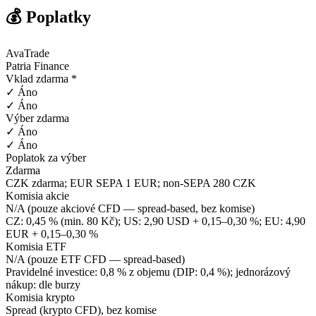
💰 Poplatky
AvaTrade
Patria Finance
Vklad zdarma *
✓ Áno
✓ Áno
Výber zdarma
✓ Áno
✓ Áno
Poplatok za výber
Zdarma
CZK zdarma; EUR SEPA 1 EUR; non-SEPA 280 CZK
Komisia akcie
N/A (pouze akciové CFD — spread-based, bez komise)
CZ: 0,45 % (min. 80 Kč); US: 2,90 USD + 0,15–0,30 %; EU: 4,90
EUR + 0,15–0,30 %
Komisia ETF
N/A (pouze ETF CFD — spread-based)
Pravidelné investice: 0,8 % z objemu (DIP: 0,4 %); jednorázový
nákup: dle burzy
Komisia krypto
Spread (krypto CFD), bez komise