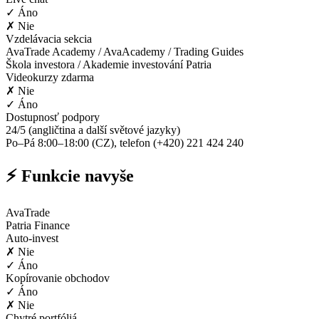
✓ Áno
✗ Nie
Vzdelávacia sekcia
AvaTrade Academy / AvaAcademy / Trading Guides
Škola investora / Akademie investování Patria
Videokurzy zdarma
✗ Nie
✓ Áno
Dostupnosť podpory
24/5 (angličtina a další světové jazyky)
Po–Pá 8:00–18:00 (CZ), telefon (+420) 221 424 240
⚡ Funkcie navyše
AvaTrade
Patria Finance
Auto-invest
✗ Nie
✓ Áno
Kopírovanie obchodov
✓ Áno
✗ Nie
Chytré portfóliá