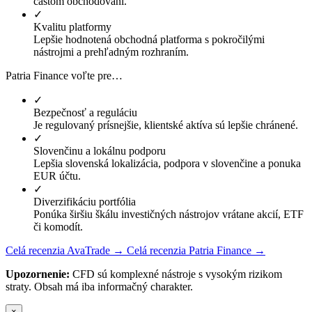
častom obchodovaní.
✓
Kvalitu platformy
Lepšie hodnotená obchodná platforma s pokročilými
nástrojmi a prehľadným rozhraním.
Patria Finance voľte pre…
✓
Bezpečnosť a reguláciu
Je regulovaný prísnejšie, klientské aktíva sú lepšie chránené.
✓
Slovenčinu a lokálnu podporu
Lepšia slovenská lokalizácia, podpora v slovenčine a ponuka
EUR účtu.
✓
Diverzifikáciu portfólia
Ponúka širšiu škálu investičných nástrojov vrátane akcií, ETF
či komodít.
Celá recenzia AvaTrade →
Celá recenzia Patria Finance →
Upozornenie:
CFD sú komplexné nástroje s vysokým rizikom
straty. Obsah má iba informačný charakter.
×