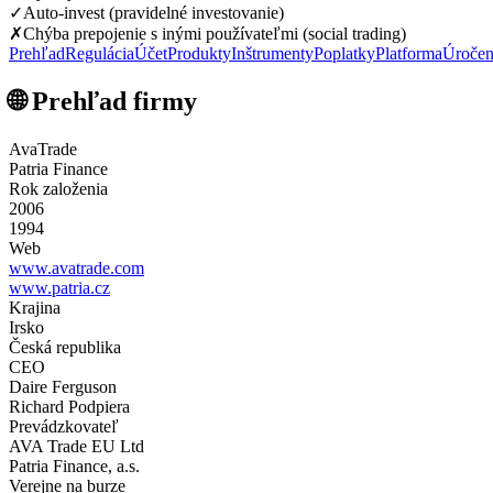
✓
Auto-invest (pravidelné investovanie)
✗
Chýba prepojenie s inými používateľmi (social trading)
Prehľad
Regulácia
Účet
Produkty
Inštrumenty
Poplatky
Platforma
Úročen
🌐 Prehľad firmy
AvaTrade
Patria Finance
Rok založenia
2006
1994
Web
www.avatrade.com
www.patria.cz
Krajina
Irsko
Česká republika
CEO
Daire Ferguson
Richard Podpiera
Prevádzkovateľ
AVA Trade EU Ltd
Patria Finance, a.s.
Verejne na burze