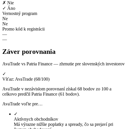
✗ Nie
✓ Áno
Vernostný program
Ne
Ne
Promo kód k registrácii
—
—
Záver porovnania
AvaTrade vs Patria Finance — zhrnutie pre slovenských investorov
✓
Víťaz: AvaTrade (68/100)
AvaTrade v nezávislom porovnaní získal 68 bodov zo 100 a
celkovo predčil Patria Finance (61 bodov).
AvaTrade voľte pre…
✓
Aktívnych obchodníkov
Má výrazne nižšie poplatky a spready, čo sa prejaví pri