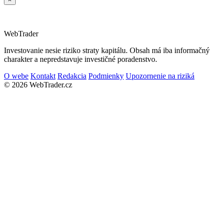
Web
Trader
Investovanie nesie riziko straty kapitálu. Obsah má iba informačný
charakter a nepredstavuje investičné poradenstvo.
O webe
Kontakt
Redakcia
Podmienky
Upozornenie na riziká
© 2026 WebTrader.cz