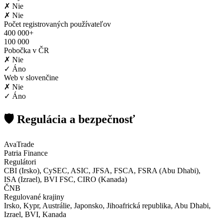
✗ Nie
✗ Nie
Počet registrovaných používateľov
400 000+
100 000
Pobočka v ČR
✗ Nie
✓ Áno
Web v slovenčine
✗ Nie
✓ Áno
🛡️ Regulácia a bezpečnosť
AvaTrade
Patria Finance
Regulátori
CBI (Irsko), CySEC, ASIC, JFSA, FSCA, FSRA (Abu Dhabi),
ISA (Izrael), BVI FSC, CIRO (Kanada)
ČNB
Regulované krajiny
Irsko, Kypr, Austrálie, Japonsko, Jihoafrická republika, Abu Dhabi,
Izrael, BVI, Kanada