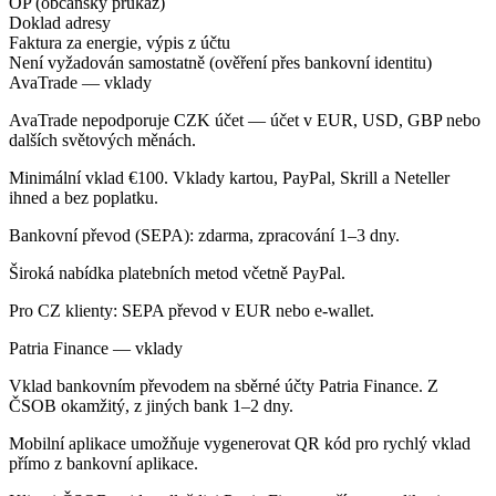
OP (občanský průkaz)
Doklad adresy
Faktura za energie, výpis z účtu
Není vyžadován samostatně (ověření přes bankovní identitu)
AvaTrade — vklady
AvaTrade nepodporuje CZK účet — účet v EUR, USD, GBP nebo
dalších světových měnách.
Minimální vklad €100. Vklady kartou, PayPal, Skrill a Neteller
ihned a bez poplatku.
Bankovní převod (SEPA): zdarma, zpracování 1–3 dny.
Široká nabídka platebních metod včetně PayPal.
Pro CZ klienty: SEPA převod v EUR nebo e-wallet.
Patria Finance — vklady
Vklad bankovním převodem na sběrné účty Patria Finance. Z
ČSOB okamžitý, z jiných bank 1–2 dny.
Mobilní aplikace umožňuje vygenerovat QR kód pro rychlý vklad
přímo z bankovní aplikace.