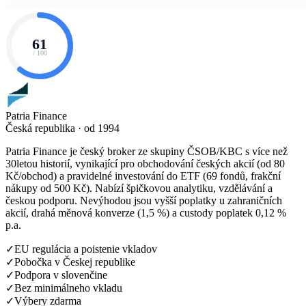
61
/ 100
Patria Finance
Česká republika · od 1994
Patria Finance je český broker ze skupiny ČSOB/KBC s více než
30letou historií, vynikající pro obchodování českých akcií (od 80
Kč/obchod) a pravidelné investování do ETF (69 fondů, frakční
nákupy od 500 Kč). Nabízí špičkovou analytiku, vzdělávání a
českou podporu. Nevýhodou jsou vyšší poplatky u zahraničních
akcií, drahá měnová konverze (1,5 %) a custody poplatek 0,12 %
p.a.
✓
EU regulácia a poistenie vkladov
✓
Pobočka v Českej republike
✓
Podpora v slovenčine
✓
Bez minimálneho vkladu
✓
Výbery zdarma