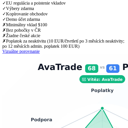
✓
EU regulácia a poistenie vkladov
✓
Výbery zdarma
✓
Kopírovanie obchodov
✓
Demo účet zdarma
✗
Minimálny vklad $100
✗
Bez pobočky v ČR
✗
Žiadne české akcie
✗
Poplatok za neaktivitu (10 EUR/čtvrtletí po 3 měsících neaktivity;
po 12 měsících admin. poplatek 100 EUR)
Vizuálne porovnanie