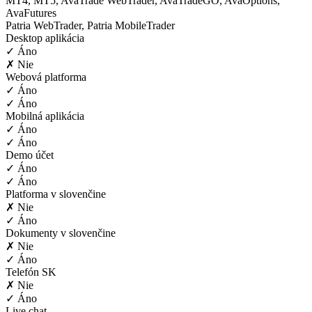
MT4, MT5, AvaTrade WebTrader, AvaTradeGO, AvaOptions,
AvaFutures
Patria WebTrader, Patria MobileTrader
Desktop aplikácia
✓ Áno
✗ Nie
Webová platforma
✓ Áno
✓ Áno
Mobilná aplikácia
✓ Áno
✓ Áno
Demo účet
✓ Áno
✓ Áno
Platforma v slovenčine
✗ Nie
✓ Áno
Dokumenty v slovenčine
✗ Nie
✓ Áno
Telefón SK
✗ Nie
✓ Áno
Live chat