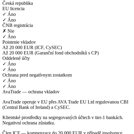
Česká republika
EU licencia
✓ Áno
✓ Áno
ČNB registrácia
✗ Nie
✓ Áno
Poistenie vkladov
Až 20 000 EUR (ICF, CySEC)
Až 20 000 EUR (Garanční fond obchodníků s CP)
Oddelené účty
✓ Áno
✓ Áno
Ochrana pred negatívnym zostatkom
✓ Áno
✓ Áno
AvaTrade — ochrana vkladov
AvaTrade operuje v EU přes AVA Trade EU Ltd regulovanou CBI
(Central Bank of Ireland) a CySEC.
Klientské prostředky na segregovaných účtech v tier-1 bankách.
Negativní ochrana zůstatku.
Člen ICF — kompenzace do 20 000 EUR v případě insolvence.