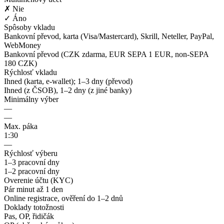
✗ Nie
✓ Áno
Spôsoby vkladu
Bankovní převod, karta (Visa/Mastercard), Skrill, Neteller, PayPal,
WebMoney
Bankovní převod (CZK zdarma, EUR SEPA 1 EUR, non-SEPA
180 CZK)
Rýchlosť vkladu
Ihned (karta, e-wallet); 1–3 dny (převod)
Ihned (z ČSOB), 1–2 dny (z jiné banky)
Minimálny výber
—
—
Max. páka
1:30
—
Rýchlosť výberu
1–3 pracovní dny
1–2 pracovní dny
Overenie účtu (KYC)
Pár minut až 1 den
Online registrace, ověření do 1–2 dnů
Doklady totožnosti
Pas, OP, řidičák