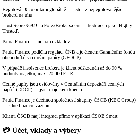
Regulován 9 autoritami globálně — jeden z nejregulovanějších
brokerů na trhu.
Trust Score 96/99 na ForexBrokers.com — hodnocen jako 'Highly
Trusted'.
Patria Finance — ochrana vkladov
Patria Finance podléhá regulaci ČNB a je členem Garančního fondu
obchodníků s cennými papíry (GFOCP).
V případě insolvence brokera je klient odškodněn až do 90 %
hodnoty majetku, max. 20 000 EUR.
Cenné papíry jsou evidovány v Centrálním depozitáři cenných
papírů (CDCP) — jsou majetkem klienta.
Patria Finance je dceřinou společností skupiny ČSOB (KBC Group)
— silné finanční zázemí.
Klienti ČSOB mají integraci přímo v aplikaci ČSOB Smart.
💳 Účet, vklady a výbery