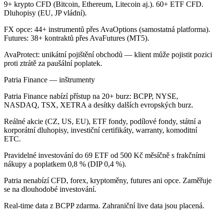
9+ krypto CFD (Bitcoin, Ethereum, Litecoin aj.). 60+ ETF CFD.
Dluhopisy (EU, JP vládní).
FX opce: 44+ instrumentů přes AvaOptions (samostatná platforma).
Futures: 38+ kontraktů přes AvaFutures (MT5).
AvaProtect: unikátní pojištění obchodů — klient může pojistit pozici
proti ztrátě za paušální poplatek.
Patria Finance — inštrumenty
Patria Finance nabízí přístup na 20+ burz: BCPP, NYSE,
NASDAQ, TSX, XETRA a desítky dalších evropských burz.
Reálné akcie (CZ, US, EU), ETF fondy, podílové fondy, státní a
korporátní dluhopisy, investiční certifikáty, warranty, komoditní
ETC.
Pravidelné investování do 69 ETF od 500 Kč měsíčně s frakčními
nákupy a poplatkem 0,8 % (DIP 0,4 %).
Patria nenabízí CFD, forex, kryptoměny, futures ani opce. Zaměřuje
se na dlouhodobé investování.
Real-time data z BCPP zdarma. Zahraniční live data jsou placená.