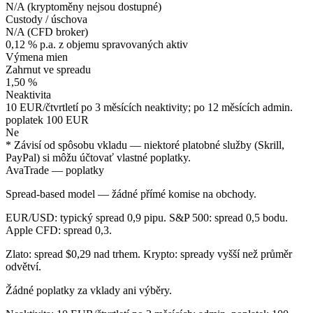
N/A (kryptoměny nejsou dostupné)
Custody / úschova
N/A (CFD broker)
0,12 % p.a. z objemu spravovaných aktiv
Výmena mien
Zahrnut ve spreadu
1,50 %
Neaktivita
10 EUR/čtvrtletí po 3 měsících neaktivity; po 12 měsících admin.
poplatek 100 EUR
Ne
* Závisí od spôsobu vkladu — niektoré platobné služby (Skrill,
PayPal) si môžu účtovať vlastné poplatky.
AvaTrade — poplatky
Spread-based model — žádné přímé komise na obchody.
EUR/USD: typický spread 0,9 pipu. S&P 500: spread 0,5 bodu.
Apple CFD: spread 0,3.
Zlato: spread $0,29 nad trhem. Krypto: spready vyšší než průměr
odvětví.
Žádné poplatky za vklady ani výběry.