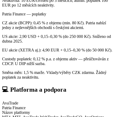
Neaktivita: 10 EUR/čtvrtletí po 3 měsících; admin. poplatek 100
EUR po 12 měsících neaktivity.
Patria Finance — poplatky
CZ akcie (BCPP): 0,45 % z objemu (min. 80 Kč). Patria nabízí
jedny z nejlevnějších obchodů s českými akciemi.
US akcie: 2,90 USD + 0,15–0,30 % (do 250 000 Kč). Sníženo od
dubna 2025.
EU akcie (XETRA aj.): 4,90 EUR + 0,15–0,30 % (do 50 000 Kč).
Custody poplatek: 0,12 % p.a. z objemu aktiv — přeúčtováván z
CDCP. U DIP nižší sazba.
Směna měn: 1,5 % marže. Vklady/výběry CZK zdarma. Žádný
poplatek za neaktivitu.
💻 Platforma a podpora
AvaTrade
Patria Finance
Názov platformy