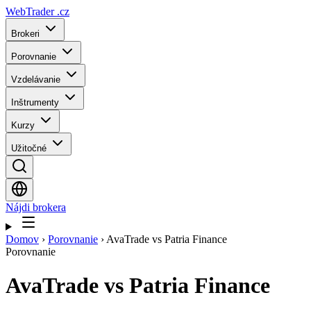
WebTrader
.cz
Brokeri
Porovnanie
Vzdelávanie
Inštrumenty
Kurzy
Užitočné
Nájdi brokera
Domov
›
Porovnanie
›
AvaTrade vs Patria Finance
Porovnanie
AvaTrade
vs
Patria Finance