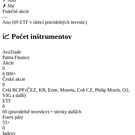
✓ Áno
✗ Nie
Frakčné akcie
—
Ano (69 ETF v rámci pravidelných investic)
📈 Počet inštrumentov
AvaTrade
Patria Finance
Akcie
0
6 000+
České akcie
0
Celá BCPP (ČEZ, KB, Erste, Moneta, Colt CZ, Philip Morris, O2,
VIG a další)
ETF
0
69 (pravidelné investice) + stovky dalších
Forex páry
55+
0
Indexy