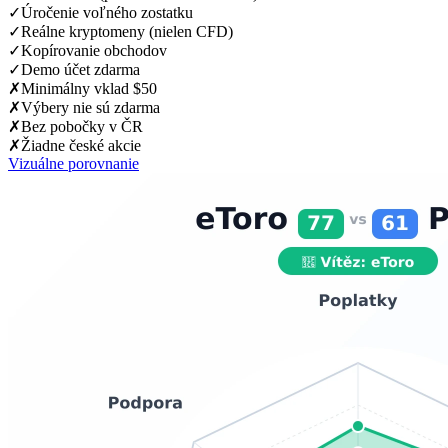
✓
Úročenie voľného zostatku
✓
Reálne kryptomeny (nielen CFD)
✓
Kopírovanie obchodov
✓
Demo účet zdarma
✗
Minimálny vklad $50
✗
Výbery nie sú zdarma
✗
Bez pobočky v ČR
✗
Žiadne české akcie
Vizuálne porovnanie