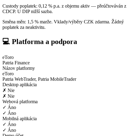
Custody poplatek: 0,12 % p.a. z objemu aktiv — přeúčtováván z
CDCP. U DIP nižší sazba.
Směna měn: 1,5 % marže. Vklady/výběry CZK zdarma. Žádný
poplatek za neaktivitu.
💻 Platforma a podpora
eToro
Patria Finance
Názov platformy
eToro
Patria WebTrader, Patria MobileTrader
Desktop aplikácia
✗ Nie
✗ Nie
Webová platforma
✓ Áno
✓ Áno
Mobilná aplikácia
✓ Áno
✓ Áno
Demo účet