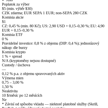
Poplatok za výber
$5 (min. výběr $30)
CZK zdarma; EUR SEPA 1 EUR; non-SEPA 280 CZK
Komisia akcie
$1
CZ: 0,45 % (min. 80 Kč); US: 2,90 USD + 0,15–0,30 %; EU: 4,90
EUR + 0,15–0,30 %
Komisia ETF
0 %
Pravidelné investice: 0,8 % z objemu (DIP: 0,4 %); jednorázový
nákup: dle burzy
Komisia krypto
1 % + spread
N/A (kryptoměny nejsou dostupné)
Custody / úschova
—
0,12 % p.a. z objemu spravovaných aktiv
Výmena mien
0,75 – 3,00 %
1,50 %
Neaktivita
10 $/měsíc po 12 měsících
Ne
* Závisí od spôsobu vkladu — niektoré platobné služby (Skrill,