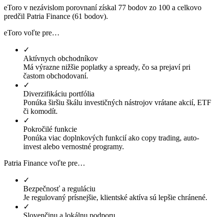
eToro v nezávislom porovnaní získal 77 bodov zo 100 a celkovo
predčil Patria Finance (61 bodov).
eToro voľte pre…
✓
Aktívnych obchodníkov
Má výrazne nižšie poplatky a spready, čo sa prejaví pri
častom obchodovaní.
✓
Diverzifikáciu portfólia
Ponúka širšiu škálu investičných nástrojov vrátane akcií, ETF
či komodít.
✓
Pokročilé funkcie
Ponúka viac doplnkových funkcií ako copy trading, auto-
invest alebo vernostné programy.
Patria Finance voľte pre…
✓
Bezpečnosť a reguláciu
Je regulovaný prísnejšie, klientské aktíva sú lepšie chránené.
✓
Slovenčinu a lokálnu podporu