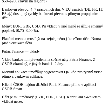
$50–$200 (závisí na regionu).
Bankovní převod: 4–7 pracovních dní. V EU zemích (DE, FR, IT,
ES aj.) dostupný rychlý bankovní převod s přímým propojením
účtu.
Měny: EUR, GBP, USD. Při vkladu v jiné měně se účtuje směnný
poplatek (0,75–3,00 %).
Platební metoda musí být na stejné jméno jako eToro účet. Nutná
plná verifikace účtu.
Patria Finance — vklady
Vklad bankovním převodem na sběrné účty Patria Finance. Z
ČSOB okamžitý, z jiných bank 1–2 dny.
Mobilní aplikace umožňuje vygenerovat QR kód pro rychlý vklad
přímo z bankovní aplikace.
Klienti ČSOB najdou dlaždici Patria Finance přímo v aplikaci
ČSOB Smart.
Účet je multiměnový (CZK, EUR, USD). Kartou ani e-walletem
vkládat nelze.