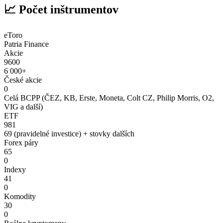
📈 Počet inštrumentov
eToro
Patria Finance
Akcie
9600
6 000+
České akcie
0
Celá BCPP (ČEZ, KB, Erste, Moneta, Colt CZ, Philip Morris, O2,
VIG a další)
ETF
981
69 (pravidelné investice) + stovky dalších
Forex páry
65
0
Indexy
41
0
Komodity
30
0