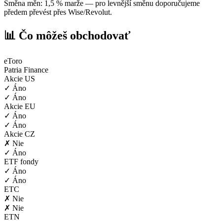
Směna měn: 1,5 % marže — pro levnější směnu doporučujeme
předem převést přes Wise/Revolut.
📊 Čo môžeš obchodovať
eToro
Patria Finance
Akcie US
✓ Áno
✓ Áno
Akcie EU
✓ Áno
✓ Áno
Akcie CZ
✗ Nie
✓ Áno
ETF fondy
✓ Áno
✓ Áno
ETC
✗ Nie
✗ Nie
ETN