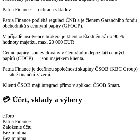
Patria Finance — ochrana vkladov
Patria Finance podléhá regulaci ČNB a je členem Garančního fondu
obchodníků s cennými papíry (GFOCP).
V případě insolvence brokera je klient odškodněn až do 90 %
hodnoty majetku, max. 20 000 EUR.
Cenné papíry jsou evidovány v Centrálním depozitáři cenných
papírů (CDCP) — jsou majetkem klienta.
Patria Finance je dceřinou společností skupiny ČSOB (KBC Group)
— silné finanční zázemí.
Klienti ČSOB mají integraci přímo v aplikaci ČSOB Smart.
💳 Účet, vklady a výbery
eToro
Patria Finance
Založenie účtu
Bez minima
Bez minima