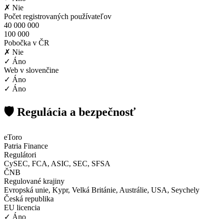
✗ Nie
Počet registrovaných používateľov
40 000 000
100 000
Pobočka v ČR
✗ Nie
✓ Áno
Web v slovenčine
✓ Áno
✓ Áno
🛡️ Regulácia a bezpečnosť
eToro
Patria Finance
Regulátori
CySEC, FCA, ASIC, SEC, SFSA
ČNB
Regulované krajiny
Evropská unie, Kypr, Velká Británie, Austrálie, USA, Seychely
Česká republika
EU licencia
✓ Áno