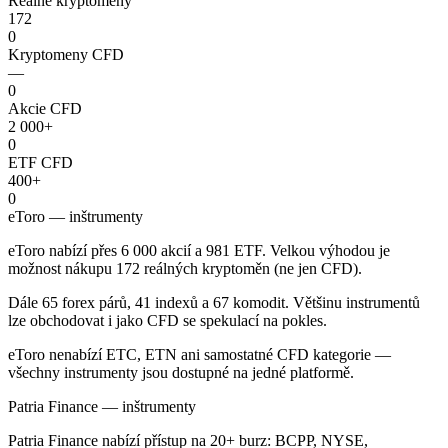
Reálne kryptomeny
172
0
Kryptomeny CFD
—
0
Akcie CFD
2 000+
0
ETF CFD
400+
0
eToro — inštrumenty
eToro nabízí přes 6 000 akcií a 981 ETF. Velkou výhodou je
možnost nákupu 172 reálných kryptoměn (ne jen CFD).
Dále 65 forex párů, 41 indexů a 67 komodit. Většinu instrumentů
lze obchodovat i jako CFD se spekulací na pokles.
eToro nenabízí ETC, ETN ani samostatné CFD kategorie —
všechny instrumenty jsou dostupné na jedné platformě.
Patria Finance — inštrumenty
Patria Finance nabízí přístup na 20+ burz: BCPP, NYSE,