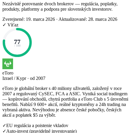
Nezávislé porovnanie dvoch brokerov — regulácia, poplatky,
produkty, platformy a podpora pre slovenských investorov.
Zverejnené: 19. marca 2026
·
Aktualizované: 28. marca 2026
✓ Víťaz
77
/ 100
eToro
Izrael / Kypr · od 2007
eToro je globální broker s 40 miliony uživatelů, založený v roce
2007 a regulovaný CySEC, FCA a ASIC. Vyniká social tradingem
— kopírování obchodů, chytrá portfolia a eToro Club s 5 úrovněmi
benefitů. Nabízí 9 600+ akcií, reálné kryptoměny a 24h trading na
vybraná aktiva. Nevýhodou je absence české pobočky, českých
akcií a poplatek $5 za výběr.
✓
EU regulácia a poistenie vkladov
✓
Auto-invest (pravidelné investovanie)