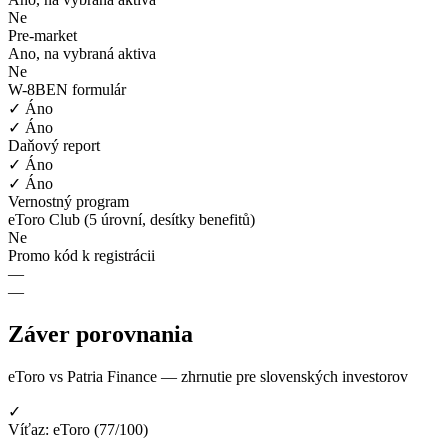
Ne
Pre-market
Ano, na vybraná aktiva
Ne
W-8BEN formulár
✓ Áno
✓ Áno
Daňový report
✓ Áno
✓ Áno
Vernostný program
eToro Club (5 úrovní, desítky benefitů)
Ne
Promo kód k registrácii
—
—
Záver porovnania
eToro vs Patria Finance — zhrnutie pre slovenských investorov
✓
Víťaz: eToro (77/100)