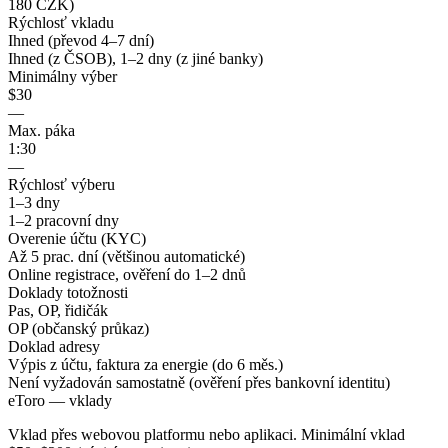
180 CZK)
Rýchlosť vkladu
Ihned (převod 4–7 dní)
Ihned (z ČSOB), 1–2 dny (z jiné banky)
Minimálny výber
$30
—
Max. páka
1:30
—
Rýchlosť výberu
1–3 dny
1–2 pracovní dny
Overenie účtu (KYC)
Až 5 prac. dní (většinou automatické)
Online registrace, ověření do 1–2 dnů
Doklady totožnosti
Pas, OP, řidičák
OP (občanský průkaz)
Doklad adresy
Výpis z účtu, faktura za energie (do 6 měs.)
Není vyžadován samostatně (ověření přes bankovní identitu)
eToro — vklady
Vklad přes webovou platformu nebo aplikaci. Minimální vklad