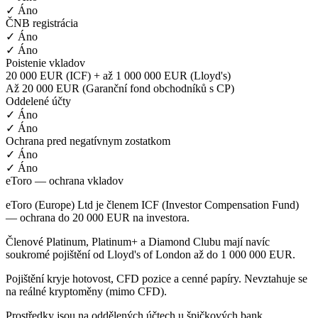
✓ Áno
ČNB registrácia
✓ Áno
✓ Áno
Poistenie vkladov
20 000 EUR (ICF) + až 1 000 000 EUR (Lloyd's)
Až 20 000 EUR (Garanční fond obchodníků s CP)
Oddelené účty
✓ Áno
✓ Áno
Ochrana pred negatívnym zostatkom
✓ Áno
✓ Áno
eToro — ochrana vkladov
eToro (Europe) Ltd je členem ICF (Investor Compensation Fund)
— ochrana do 20 000 EUR na investora.
Členové Platinum, Platinum+ a Diamond Clubu mají navíc
soukromé pojištění od Lloyd's of London až do 1 000 000 EUR.
Pojištění kryje hotovost, CFD pozice a cenné papíry. Nevztahuje se
na reálné kryptoměny (mimo CFD).
Prostředky jsou na oddělených účtech u špičkových bank.