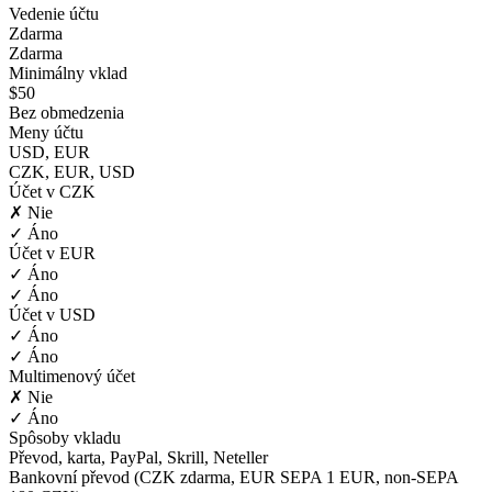
Vedenie účtu
Zdarma
Zdarma
Minimálny vklad
$50
Bez obmedzenia
Meny účtu
USD, EUR
CZK, EUR, USD
Účet v CZK
✗ Nie
✓ Áno
Účet v EUR
✓ Áno
✓ Áno
Účet v USD
✓ Áno
✓ Áno
Multimenový účet
✗ Nie
✓ Áno
Spôsoby vkladu
Převod, karta, PayPal, Skrill, Neteller
Bankovní převod (CZK zdarma, EUR SEPA 1 EUR, non-SEPA