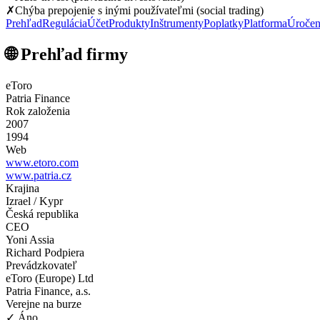
✗
Chýba prepojenie s inými používateľmi (social trading)
Prehľad
Regulácia
Účet
Produkty
Inštrumenty
Poplatky
Platforma
Úročen
🌐 Prehľad firmy
eToro
Patria Finance
Rok založenia
2007
1994
Web
www.etoro.com
www.patria.cz
Krajina
Izrael / Kypr
Česká republika
CEO
Yoni Assia
Richard Podpiera
Prevádzkovateľ
eToro (Europe) Ltd
Patria Finance, a.s.
Verejne na burze
✓ Áno