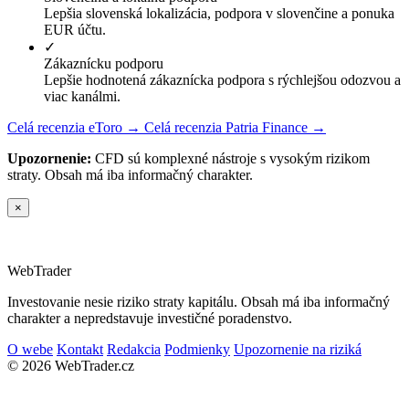
Lepšia slovenská lokalizácia, podpora v slovenčine a ponuka
EUR účtu.
✓
Zákaznícku podporu
Lepšie hodnotená zákaznícka podpora s rýchlejšou odozvou a
viac kanálmi.
Celá recenzia eToro →
Celá recenzia Patria Finance →
Upozornenie:
CFD sú komplexné nástroje s vysokým rizikom
straty. Obsah má iba informačný charakter.
×
Web
Trader
Investovanie nesie riziko straty kapitálu. Obsah má iba informačný
charakter a nepredstavuje investičné poradenstvo.
O webe
Kontakt
Redakcia
Podmienky
Upozornenie na riziká
© 2026 WebTrader.cz