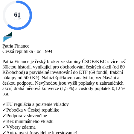
61
/ 100
Patria Finance
Česká republika · od 1994
Patria Finance je český broker ze skupiny ČSOB/KBC s více než
30letou historií, vynikající pro obchodování českých akcií (od 80
Kč/obchod) a pravidelné investování do ETF (69 fondů, frakční
nákupy od 500 Kč). Nabízí špičkovou analytiku, vzdělávání a
českou podporu. Nevýhodou jsou vyšší poplatky u zahraničních
akcií, drahá měnová konverze (1,5 %) a custody poplatek 0,12 %
p.a.
✓
EU regulácia a poistenie vkladov
✓
Pobočka v Českej republike
✓
Podpora v slovenčine
✓
Bez minimálneho vkladu
✓
Výbery zdarma
✓
Auto-invest (pravidelné investovanie)