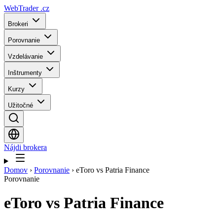
WebTrader
.cz
Brokeri
Porovnanie
Vzdelávanie
Inštrumenty
Kurzy
Užitočné
Nájdi brokera
Domov
›
Porovnanie
›
eToro vs Patria Finance
Porovnanie
eToro
vs
Patria Finance