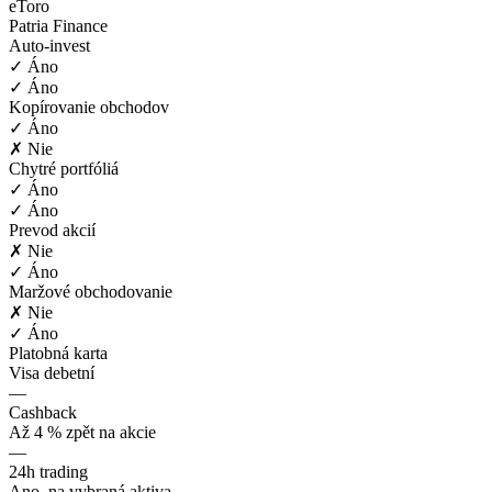
eToro
Patria Finance
Auto-invest
✓ Áno
✓ Áno
Kopírovanie obchodov
✓ Áno
✗ Nie
Chytré portfóliá
✓ Áno
✓ Áno
Prevod akcií
✗ Nie
✓ Áno
Maržové obchodovanie
✗ Nie
✓ Áno
Platobná karta
Visa debetní
—
Cashback
Až 4 % zpět na akcie
—
24h trading
Ano, na vybraná aktiva