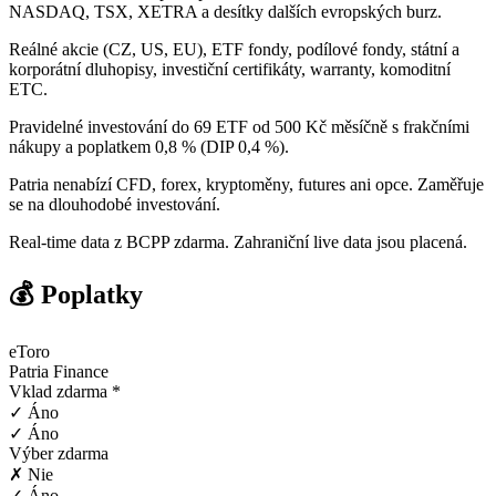
NASDAQ, TSX, XETRA a desítky dalších evropských burz.
Reálné akcie (CZ, US, EU), ETF fondy, podílové fondy, státní a
korporátní dluhopisy, investiční certifikáty, warranty, komoditní
ETC.
Pravidelné investování do 69 ETF od 500 Kč měsíčně s frakčními
nákupy a poplatkem 0,8 % (DIP 0,4 %).
Patria nenabízí CFD, forex, kryptoměny, futures ani opce. Zaměřuje
se na dlouhodobé investování.
Real-time data z BCPP zdarma. Zahraniční live data jsou placená.
💰 Poplatky
eToro
Patria Finance
Vklad zdarma *
✓ Áno
✓ Áno
Výber zdarma
✗ Nie
✓ Áno