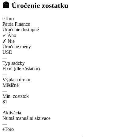
🏦 Úročenie zostatku
eToro
Patria Finance
Úročenie dostupné
✓ Áno
✗ Nie
Úročené meny
USD
—
Typ sadzby
Fixní (dle zůstatku)
—
Výplata úroku
Měsíčně
—
Min. zostatok
$1
—
Aktivácia
Nutná manuální aktivace
—
eToro