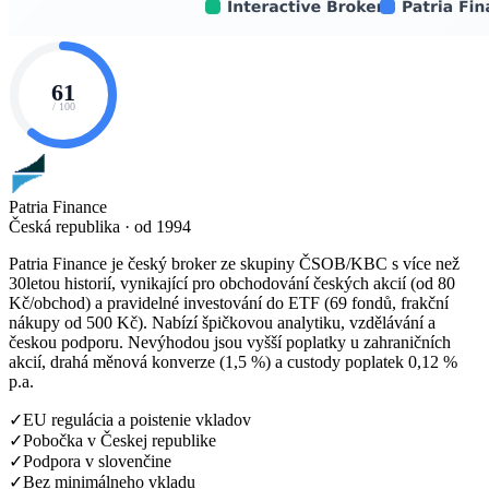
61
/ 100
Patria Finance
Česká republika · od 1994
Patria Finance je český broker ze skupiny ČSOB/KBC s více než
30letou historií, vynikající pro obchodování českých akcií (od 80
Kč/obchod) a pravidelné investování do ETF (69 fondů, frakční
nákupy od 500 Kč). Nabízí špičkovou analytiku, vzdělávání a
českou podporu. Nevýhodou jsou vyšší poplatky u zahraničních
akcií, drahá měnová konverze (1,5 %) a custody poplatek 0,12 %
p.a.
✓
EU regulácia a poistenie vkladov
✓
Pobočka v Českej republike
✓
Podpora v slovenčine
✓
Bez minimálneho vkladu