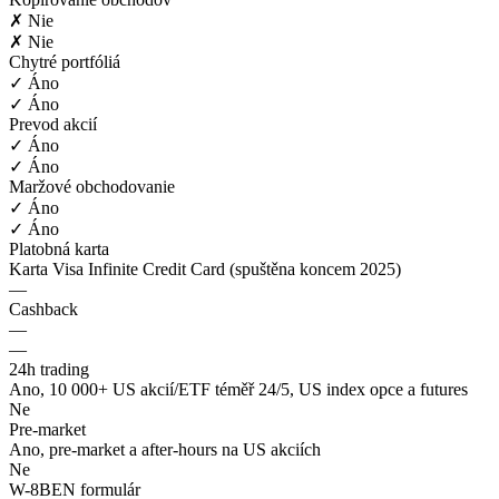
✗ Nie
✗ Nie
Chytré portfóliá
✓ Áno
✓ Áno
Prevod akcií
✓ Áno
✓ Áno
Maržové obchodovanie
✓ Áno
✓ Áno
Platobná karta
Karta Visa Infinite Credit Card (spuštěna koncem 2025)
—
Cashback
—
—
24h trading
Ano, 10 000+ US akcií/ETF téměř 24/5, US index opce a futures
Ne
Pre-market
Ano, pre-market a after-hours na US akciích
Ne
W-8BEN formulár