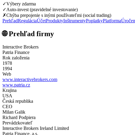
✓
Výbery zdarma
✓
Auto-invest (pravidelné investovanie)
✗
Chýba prepojenie s inými používateľmi (social trading)
Prehľad
Regulácia
Účet
Produkty
Inštrumenty
Poplatky
Platforma
Úročen
🌐 Prehľad firmy
Interactive Brokers
Patria Finance
Rok založenia
1978
1994
Web
www.interactivebrokers.com
www.patria.cz
Krajina
USA
Česká republika
CEO
Milan Galik
Richard Podpiera
Prevádzkovateľ
Interactive Brokers Ireland Limited
Patria Finance, a.s.