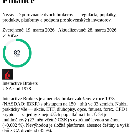
Finance
Nezávislé porovnanie dvoch brokerov — regulácia, poplatky,
produkty, platformy a podpora pre slovenských investorov.
Zverejnené: 19. marca 2026
·
Aktualizované: 28. marca 2026
✓ Víťaz
82
/ 100
Interactive Brokers
USA · od 1978
Interactive Brokers je americký broker založený v roce 1978
(NASDAQ: IBKR) s přístupem na 150+ trhů ve 33 zemích. Nabízí
prakticky vše — akcie, ETF, dluhopisy, opce, futures, forex, CFD i
krypto — za jedny z nejnižších poplatků na trhu. Účet je
multiměnový (27 měn včetně CZK) s extrémně levnou směnou
(~0,002 %). Nevýhodou je složitá platforma, absence češtiny a vyšší
daň z CZ dividend (35 %).