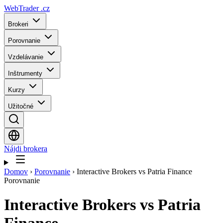
WebTrader
.cz
Brokeri
Porovnanie
Vzdelávanie
Inštrumenty
Kurzy
Užitočné
Nájdi brokera
Domov
›
Porovnanie
›
Interactive Brokers vs Patria Finance
Porovnanie
Interactive Brokers
vs
Patria