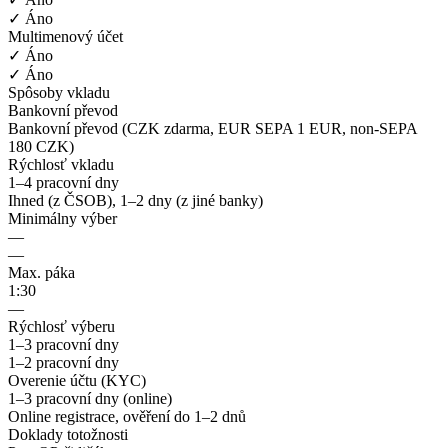
✓ Áno
Multimenový účet
✓ Áno
✓ Áno
Spôsoby vkladu
Bankovní převod
Bankovní převod (CZK zdarma, EUR SEPA 1 EUR, non-SEPA
180 CZK)
Rýchlosť vkladu
1–4 pracovní dny
Ihned (z ČSOB), 1–2 dny (z jiné banky)
Minimálny výber
—
—
Max. páka
1:30
—
Rýchlosť výberu
1–3 pracovní dny
1–2 pracovní dny
Overenie účtu (KYC)
1–3 pracovní dny (online)
Online registrace, ověření do 1–2 dnů
Doklady totožnosti