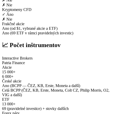
✗ Nie
✗ Nie
Kryptomeny CFD
✓ Áno
✗ Nie
Frakčné akcie
Ano (od $1, vybrané akcie a ETF)
Ano (69 ETF v rámci pravidelných investic)
📈 Počet inštrumentov
Interactive Brokers
Patria Finance
Akcie
15 000+
6 000+
České akcie
Ano (BCPP — ČEZ, KB, Erste, Moneta a další)
Celá BCPP (ČEZ, KB, Erste, Moneta, Colt CZ, Philip Morris, O2,
VIG a další)
ETF
13 000+
69 (pravidelné investice) + stovky dalších
Forex páry