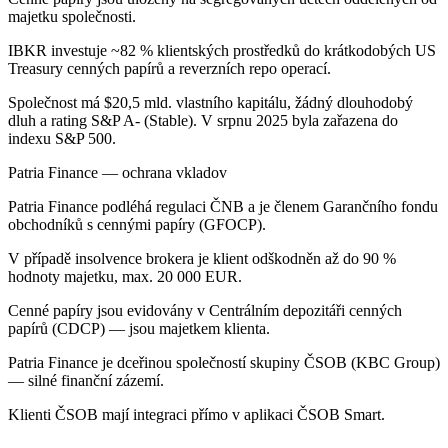
majetku společnosti.
IBKR investuje ~82 % klientských prostředků do krátkodobých US
Treasury cenných papírů a reverzních repo operací.
Společnost má $20,5 mld. vlastního kapitálu, žádný dlouhodobý
dluh a rating S&P A- (Stable). V srpnu 2025 byla zařazena do
indexu S&P 500.
Patria Finance — ochrana vkladov
Patria Finance podléhá regulaci ČNB a je členem Garančního fondu
obchodníků s cennými papíry (GFOCP).
V případě insolvence brokera je klient odškodněn až do 90 %
hodnoty majetku, max. 20 000 EUR.
Cenné papíry jsou evidovány v Centrálním depozitáři cenných
papírů (CDCP) — jsou majetkem klienta.
Patria Finance je dceřinou společností skupiny ČSOB (KBC Group)
— silné finanční zázemí.
Klienti ČSOB mají integraci přímo v aplikaci ČSOB Smart.