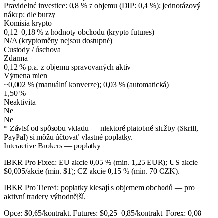
Pravidelné investice: 0,8 % z objemu (DIP: 0,4 %); jednorázový
nákup: dle burzy
Komisia krypto
0,12–0,18 % z hodnoty obchodu (krypto futures)
N/A (kryptoměny nejsou dostupné)
Custody / úschova
Zdarma
0,12 % p.a. z objemu spravovaných aktiv
Výmena mien
~0,002 % (manuální konverze); 0,03 % (automatická)
1,50 %
Neaktivita
Ne
Ne
* Závisí od spôsobu vkladu — niektoré platobné služby (Skrill,
PayPal) si môžu účtovať vlastné poplatky.
Interactive Brokers — poplatky
IBKR Pro Fixed: EU akcie 0,05 % (min. 1,25 EUR); US akcie
$0,005/akcie (min. $1); CZ akcie 0,15 % (min. 70 CZK).
IBKR Pro Tiered: poplatky klesají s objemem obchodů — pro
aktivní tradery výhodnější.
Opce: $0,65/kontrakt. Futures: $0,25–0,85/kontrakt. Forex: 0,08–