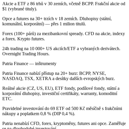
Akcie a ETF z 86 trhů v 30 zemích, včetně BCPP. Frakční akcie od
$1 (vybrané tituly).
Opce a futures na 30+ trzích v 18 zemích. Dluhopisy (státní,
komunální, korporátní) — přes 1 milion titulů.
Forex (100+ párů) za mezibankovní spready. CFD na akcie, indexy
a forex. Krypto futures.
24h trading na 10 000+ US akciích/ETF a vybraných derivátech.
Overnight Trading Hours.
Patria Finance — inštrumenty
Patria Finance nabízí přístup na 20+ burz: BCPP, NYSE,
NASDAQ, TSX, XETRA a desítky dalších evropských burz.
Reálné akcie (CZ, US, EU), ETF fondy, podílové fondy, státní a
korporátní dluhopisy, investiční certifikáty, warranty, komoditní
ETC.
Pravidelné investování do 69 ETF od 500 Kč měsíčně s frakčními
nákupy a poplatkem 0,8 % (DIP 0,4 %).
Patria nenabízí CFD, forex, kryptoměny, futures ani opce. Zaměřuje
se na dlouhodobé investování.