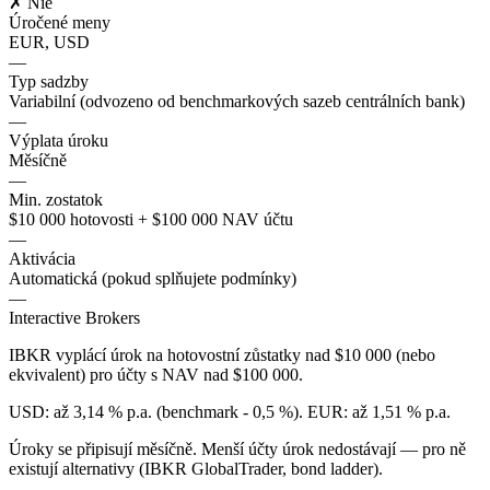
✗ Nie
Úročené meny
EUR, USD
—
Typ sadzby
Variabilní (odvozeno od benchmarkových sazeb centrálních bank)
—
Výplata úroku
Měsíčně
—
Min. zostatok
$10 000 hotovosti + $100 000 NAV účtu
—
Aktivácia
Automatická (pokud splňujete podmínky)
—
Interactive Brokers
IBKR vyplácí úrok na hotovostní zůstatky nad $10 000 (nebo
ekvivalent) pro účty s NAV nad $100 000.
USD: až 3,14 % p.a. (benchmark - 0,5 %). EUR: až 1,51 % p.a.
Úroky se připisují měsíčně. Menší účty úrok nedostávají — pro ně
existují alternativy (IBKR GlobalTrader, bond ladder).