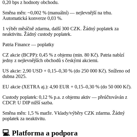
0,20 bps z hodnoty obchodu.
Směna měn: ~0,002 % (manuální) — nejlevnější na trhu.
Automatická konverze 0,03 %.
1 výběr měsíčně zdarma, další 300 CZK. Žádný poplatek za
neaktivitu. Žádný custody poplatek.
Patria Finance — poplatky
CZ akcie (BCPP): 0,45 % z objemu (min. 80 Kč). Patria nabízí
jedny z nejlevnějších obchodů s českými akciemi.
US akcie: 2,90 USD + 0,15–0,30 % (do 250 000 Kč). Sníženo od
dubna 2025.
EU akcie (XETRA aj.): 4,90 EUR + 0,15–0,30 % (do 50 000 Kč).
Custody poplatek: 0,12 % p.a. z objemu aktiv — přeúčtováván z
CDCP. U DIP nižší sazba.
Směna měn: 1,5 % marže. Vklady/výběry CZK zdarma. Žádný
poplatek za neaktivitu.
💻 Platforma a podpora