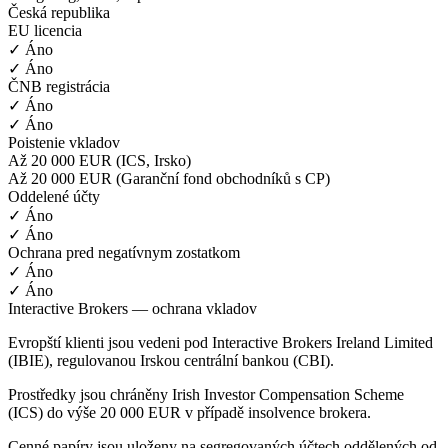
Česká republika
EU licencia
✓ Áno
✓ Áno
ČNB registrácia
✓ Áno
✓ Áno
Poistenie vkladov
Až 20 000 EUR (ICS, Irsko)
Až 20 000 EUR (Garanční fond obchodníků s CP)
Oddelené účty
✓ Áno
✓ Áno
Ochrana pred negatívnym zostatkom
✓ Áno
✓ Áno
Interactive Brokers — ochrana vkladov
Evropští klienti jsou vedeni pod Interactive Brokers Ireland Limited
(IBIE), regulovanou Irskou centrální bankou (CBI).
Prostředky jsou chráněny Irish Investor Compensation Scheme
(ICS) do výše 20 000 EUR v případě insolvence brokera.
Cenné papíry jsou uloženy na segregovaných účtech oddělených od