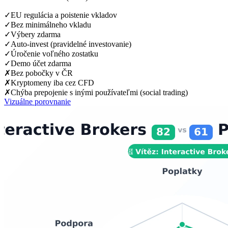
✓
EU regulácia a poistenie vkladov
✓
Bez minimálneho vkladu
✓
Výbery zdarma
✓
Auto-invest (pravidelné investovanie)
✓
Úročenie voľného zostatku
✓
Demo účet zdarma
✗
Bez pobočky v ČR
✗
Kryptomeny iba cez CFD
✗
Chýba prepojenie s inými používateľmi (social trading)
Vizuálne porovnanie