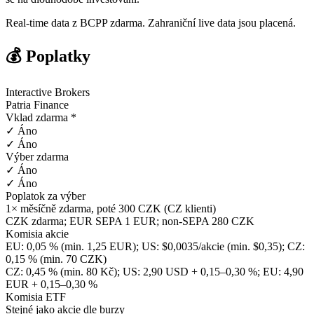
Real-time data z BCPP zdarma. Zahraniční live data jsou placená.
💰 Poplatky
Interactive Brokers
Patria Finance
Vklad zdarma *
✓ Áno
✓ Áno
Výber zdarma
✓ Áno
✓ Áno
Poplatok za výber
1× měsíčně zdarma, poté 300 CZK (CZ klienti)
CZK zdarma; EUR SEPA 1 EUR; non-SEPA 280 CZK
Komisia akcie
EU: 0,05 % (min. 1,25 EUR); US: $0,0035/akcie (min. $0,35); CZ:
0,15 % (min. 70 CZK)
CZ: 0,45 % (min. 80 Kč); US: 2,90 USD + 0,15–0,30 %; EU: 4,90
EUR + 0,15–0,30 %
Komisia ETF
Stejné jako akcie dle burzy