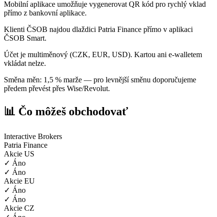
Mobilní aplikace umožňuje vygenerovat QR kód pro rychlý vklad
přímo z bankovní aplikace.
Klienti ČSOB najdou dlaždici Patria Finance přímo v aplikaci
ČSOB Smart.
Účet je multiměnový (CZK, EUR, USD). Kartou ani e-walletem
vkládat nelze.
Směna měn: 1,5 % marže — pro levnější směnu doporučujeme
předem převést přes Wise/Revolut.
📊 Čo môžeš obchodovať
Interactive Brokers
Patria Finance
Akcie US
✓ Áno
✓ Áno
Akcie EU
✓ Áno
✓ Áno
Akcie CZ