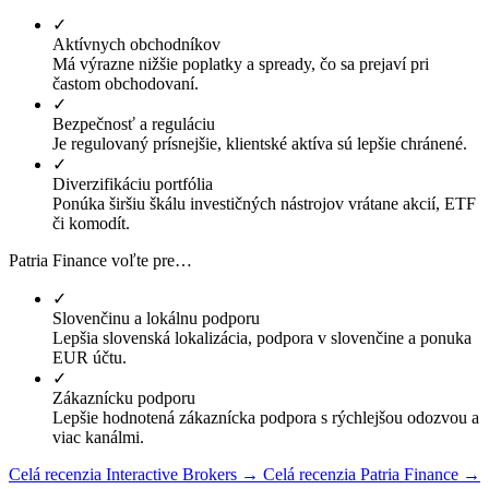
✓
Aktívnych obchodníkov
Má výrazne nižšie poplatky a spready, čo sa prejaví pri
častom obchodovaní.
✓
Bezpečnosť a reguláciu
Je regulovaný prísnejšie, klientské aktíva sú lepšie chránené.
✓
Diverzifikáciu portfólia
Ponúka širšiu škálu investičných nástrojov vrátane akcií, ETF
či komodít.
Patria Finance voľte pre…
✓
Slovenčinu a lokálnu podporu
Lepšia slovenská lokalizácia, podpora v slovenčine a ponuka
EUR účtu.
✓
Zákaznícku podporu
Lepšie hodnotená zákaznícka podpora s rýchlejšou odozvou a
viac kanálmi.
Celá recenzia Interactive Brokers →
Celá recenzia Patria Finance →