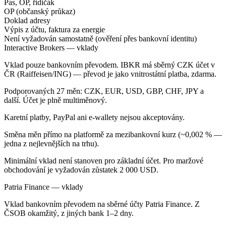
Pas, OP, řidičák
OP (občanský průkaz)
Doklad adresy
Výpis z účtu, faktura za energie
Není vyžadován samostatně (ověření přes bankovní identitu)
Interactive Brokers — vklady
Vklad pouze bankovním převodem. IBKR má sběrný CZK účet v
ČR (Raiffeisen/ING) — převod je jako vnitrostátní platba, zdarma.
Podporovaných 27 měn: CZK, EUR, USD, GBP, CHF, JPY a
další. Účet je plně multiměnový.
Karetní platby, PayPal ani e-wallety nejsou akceptovány.
Směna měn přímo na platformě za mezibankovní kurz (~0,002 % —
jedna z nejlevnějších na trhu).
Minimální vklad není stanoven pro základní účet. Pro maržové
obchodování je vyžadován zůstatek 2 000 USD.
Patria Finance — vklady
Vklad bankovním převodem na sběrné účty Patria Finance. Z
ČSOB okamžitý, z jiných bank 1–2 dny.