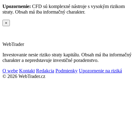
Upozornenie:
CFD sú komplexné nástroje s vysokým rizikom
straty. Obsah má iba informačný charakter.
×
Web
Trader
Investovanie nesie riziko straty kapitálu. Obsah má iba informačný
charakter a nepredstavuje investičné poradenstvo.
O webe
Kontakt
Redakcia
Podmienky
Upozornenie na riziká
© 2026 WebTrader.cz