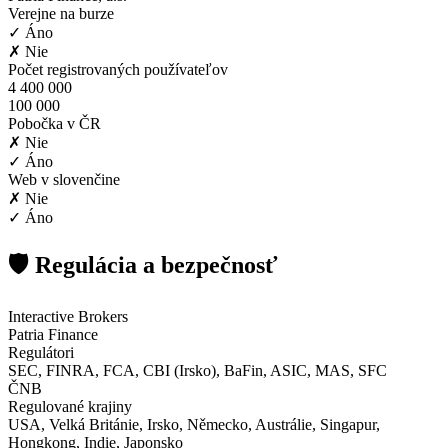
Verejne na burze
✓ Áno
✗ Nie
Počet registrovaných používateľov
4 400 000
100 000
Pobočka v ČR
✗ Nie
✓ Áno
Web v slovenčine
✗ Nie
✓ Áno
🛡️ Regulácia a bezpečnosť
Interactive Brokers
Patria Finance
Regulátori
SEC, FINRA, FCA, CBI (Irsko), BaFin, ASIC, MAS, SFC
ČNB
Regulované krajiny
USA, Velká Británie, Irsko, Německo, Austrálie, Singapur,
Hongkong, Indie, Japonsko