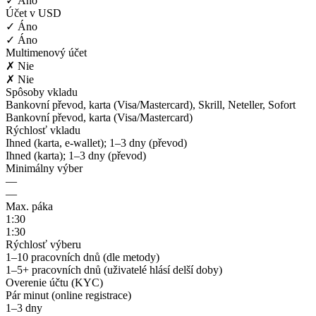
✓ Áno
Účet v USD
✓ Áno
✓ Áno
Multimenový účet
✗ Nie
✗ Nie
Spôsoby vkladu
Bankovní převod, karta (Visa/Mastercard), Skrill, Neteller, Sofort
Bankovní převod, karta (Visa/Mastercard)
Rýchlosť vkladu
Ihned (karta, e-wallet); 1–3 dny (převod)
Ihned (karta); 1–3 dny (převod)
Minimálny výber
—
—
Max. páka
1:30
1:30
Rýchlosť výberu
1–10 pracovních dnů (dle metody)
1–5+ pracovních dnů (uživatelé hlásí delší doby)
Overenie účtu (KYC)
Pár minut (online registrace)
1–3 dny