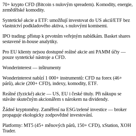
70+ krypto CFD (Bitcoin s nulovým spreadem). Komodity, energie,
zemědělské komodity.
Syntetické akcie a ETF: umožňují investovat do US akcií/ETF bez
vlastnictví podkladového aktiva, s nulovými komisemi.
IPO trading: přístup k prvotním veřejným nabídkám. Basket shares
sestavené in-house analytiky.
Pro EU klienty nejsou dostupné reálné akcie ani PAMM účty —
pouze syntetické nástroje a CFD.
Wonderinterest — inštrumenty
Wonderinterest nabízí 1 000+ instrumentů: CFD na forex (46+
párů), akcie (200+ CFD), indexy, komodity, ETF.
Reálné (fyzické) akcie — US, EU i české tituly. Při nákupu se
stáváte skutečným akcionářem s nárokem na dividendy.
Žádné kryptoměny. Zaměření na ESG/zelené investice — broker
propaguje ekologicky zodpovědné investování.
Platformy: MT5 (45+ měnových párů, 150+ CFD), xStation, XOH
Trader.