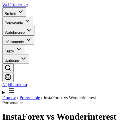
WebTrader
.cz
Brokeri
Porovnanie
Vzdelávanie
Inštrumenty
Kurzy
Užitočné
Nájdi brokera
Domov
›
Porovnanie
›
InstaForex vs Wonderinterest
Porovnanie
InstaForex
vs
Wonderinterest