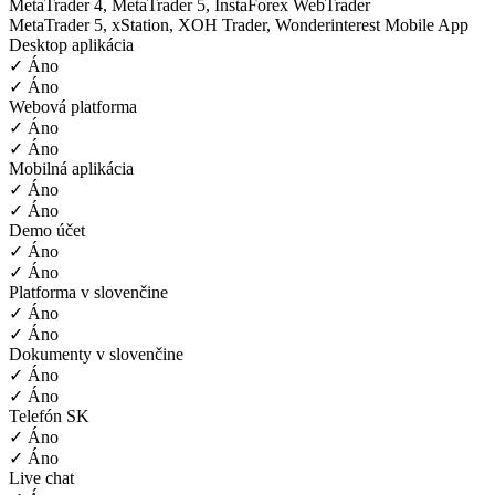
MetaTrader 4, MetaTrader 5, InstaForex WebTrader
MetaTrader 5, xStation, XOH Trader, Wonderinterest Mobile App
Desktop aplikácia
✓ Áno
✓ Áno
Webová platforma
✓ Áno
✓ Áno
Mobilná aplikácia
✓ Áno
✓ Áno
Demo účet
✓ Áno
✓ Áno
Platforma v slovenčine
✓ Áno
✓ Áno
Dokumenty v slovenčine
✓ Áno
✓ Áno
Telefón SK
✓ Áno
✓ Áno
Live chat