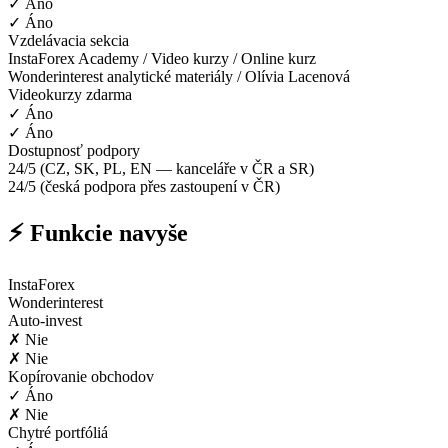
✓ Áno
✓ Áno
Vzdelávacia sekcia
InstaForex Academy / Video kurzy / Online kurz
Wonderinterest analytické materiály / Olívia Lacenová
Videokurzy zdarma
✓ Áno
✓ Áno
Dostupnosť podpory
24/5 (CZ, SK, PL, EN — kanceláře v ČR a SR)
24/5 (česká podpora přes zastoupení v ČR)
⚡ Funkcie navyše
InstaForex
Wonderinterest
Auto-invest
✗ Nie
✗ Nie
Kopírovanie obchodov
✓ Áno
✗ Nie
Chytré portfóliá