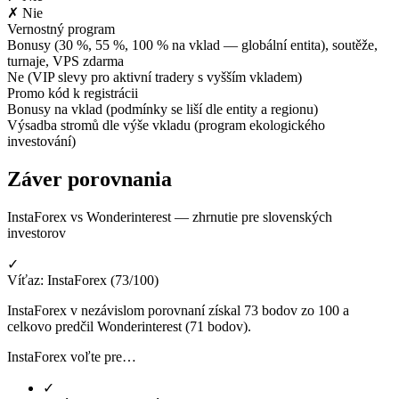
✗ Nie
Vernostný program
Bonusy (30 %, 55 %, 100 % na vklad — globální entita), soutěže,
turnaje, VPS zdarma
Ne (VIP slevy pro aktivní tradery s vyšším vkladem)
Promo kód k registrácii
Bonusy na vklad (podmínky se liší dle entity a regionu)
Výsadba stromů dle výše vkladu (program ekologického
investování)
Záver porovnania
InstaForex vs Wonderinterest — zhrnutie pre slovenských
investorov
✓
Víťaz: InstaForex (73/100)
InstaForex v nezávislom porovnaní získal 73 bodov zo 100 a
celkovo predčil Wonderinterest (71 bodov).
InstaForex voľte pre…
✓