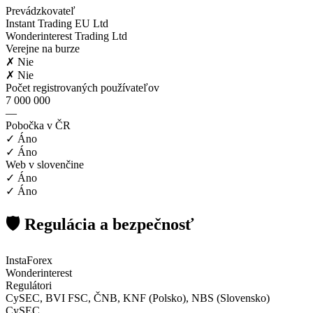
Prevádzkovateľ
Instant Trading EU Ltd
Wonderinterest Trading Ltd
Verejne na burze
✗ Nie
✗ Nie
Počet registrovaných používateľov
7 000 000
—
Pobočka v ČR
✓ Áno
✓ Áno
Web v slovenčine
✓ Áno
✓ Áno
🛡️ Regulácia a bezpečnosť
InstaForex
Wonderinterest
Regulátori
CySEC, BVI FSC, ČNB, KNF (Polsko), NBS (Slovensko)
CySEC