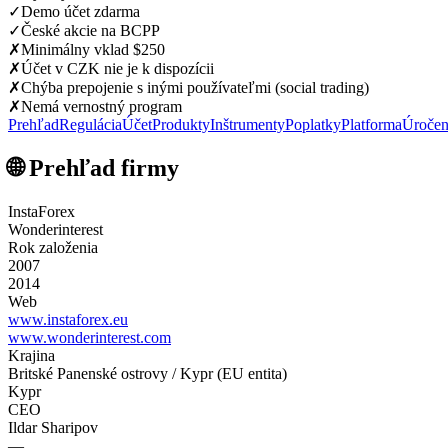
✓
Demo účet zdarma
✓
České akcie na BCPP
✗
Minimálny vklad $250
✗
Účet v CZK nie je k dispozícii
✗
Chýba prepojenie s inými používateľmi (social trading)
✗
Nemá vernostný program
Prehľad
Regulácia
Účet
Produkty
Inštrumenty
Poplatky
Platforma
Úročen
🌐 Prehľad firmy
InstaForex
Wonderinterest
Rok založenia
2007
2014
Web
www.instaforex.eu
www.wonderinterest.com
Krajina
Britské Panenské ostrovy / Kypr (EU entita)
Kypr
CEO
Ildar Sharipov
—