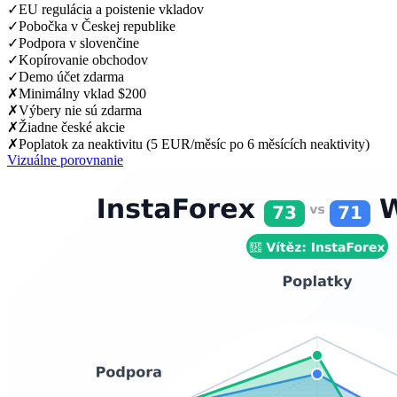
✓
EU regulácia a poistenie vkladov
✓
Pobočka v Českej republike
✓
Podpora v slovenčine
✓
Kopírovanie obchodov
✓
Demo účet zdarma
✗
Minimálny vklad $200
✗
Výbery nie sú zdarma
✗
Žiadne české akcie
✗
Poplatok za neaktivitu (5 EUR/měsíc po 6 měsících neaktivity)
Vizuálne porovnanie