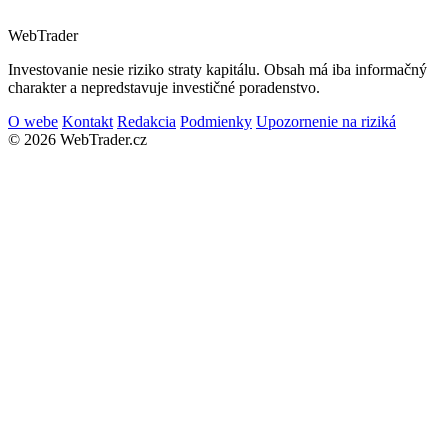
Web
Trader
Investovanie nesie riziko straty kapitálu. Obsah má iba informačný
charakter a nepredstavuje investičné poradenstvo.
O webe
Kontakt
Redakcia
Podmienky
Upozornenie na riziká
© 2026 WebTrader.cz