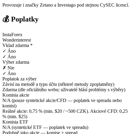
Provozuje i značky Zetano a Investago pod stejnou CySEC licencí.
💰 Poplatky
InstaForex
Wonderinterest
Vklad zdarma *
✓ Áno
✓ Áno
Výber zdarma
✗ Nie
✓ Áno
Poplatok za výber
Závisí na metodě a typu účtu (některé metody zpoplatněny)
Zdarma (dle oficiálního webu; uživatelé hlásí problémy s výběry)
Komisia akcie
N/A (pouze syntetické akcie/CFD — poplatek ve spreadu nebo
komisi)
Reálné akcie: 0,75 % (min. $20 / ~500 CZK). Akciové CFD: 0,25
% (min. $25)
Komisia ETF
N/A (syntetické ETF — poplatek ve spreadu)
Podobně jako akcie — komise + spread