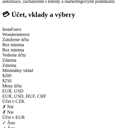
autorizace, zacházením s klienty a marketingovými praktikami.
💳 Účet, vklady a výbery
InstaForex
Wonderinterest
Založenie účtu
Bez minima
Bez minima
Vedenie účtu
Zdarma
Zdarma
Minimálny vklad
$200
$250
Meny účtu
EUR, USD
EUR, USD, HUF, CHF
Účet v CZK
✗ Nie
✗ Nie
Účet v EUR
✓ Áno