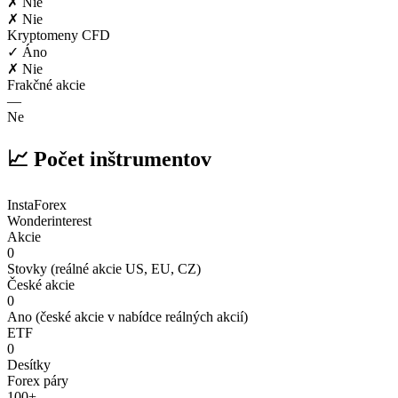
✗ Nie
✗ Nie
Kryptomeny CFD
✓ Áno
✗ Nie
Frakčné akcie
—
Ne
📈 Počet inštrumentov
InstaForex
Wonderinterest
Akcie
0
Stovky (reálné akcie US, EU, CZ)
České akcie
0
Ano (české akcie v nabídce reálných akcií)
ETF
0
Desítky
Forex páry
100+