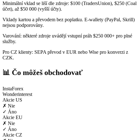
Minimální vklad se liší dle zdroje: $100 (TradersUnion), $250 (Coal
účet), až $50 000 (vyšší účty).
Vklady kartou a převodem bez poplatku. E-wallety (PayPal, Skrill)
nejsou podporovány.
Varování: některé zdroje uvádějí vstupní práh $250 000+ pro plné
služby.
Pro CZ klienty: SEPA převod v EUR nebo Wise pro konverzi z
CZK.
📊 Čo môžeš obchodovať
InstaForex
Wonderinterest
Akcie US
✗ Nie
✓ Áno
Akcie EU
✗ Nie
✓ Áno
Akcie CZ