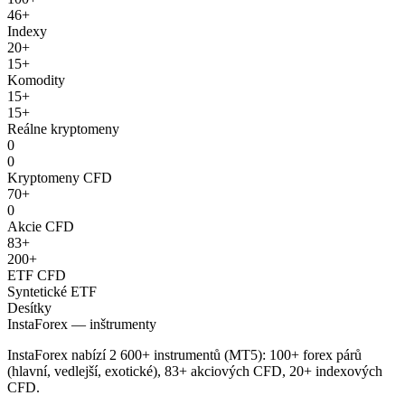
46+
Indexy
20+
15+
Komodity
15+
15+
Reálne kryptomeny
0
0
Kryptomeny CFD
70+
0
Akcie CFD
83+
200+
ETF CFD
Syntetické ETF
Desítky
InstaForex — inštrumenty
InstaForex nabízí 2 600+ instrumentů (MT5): 100+ forex párů
(hlavní, vedlejší, exotické), 83+ akciových CFD, 20+ indexových
CFD.