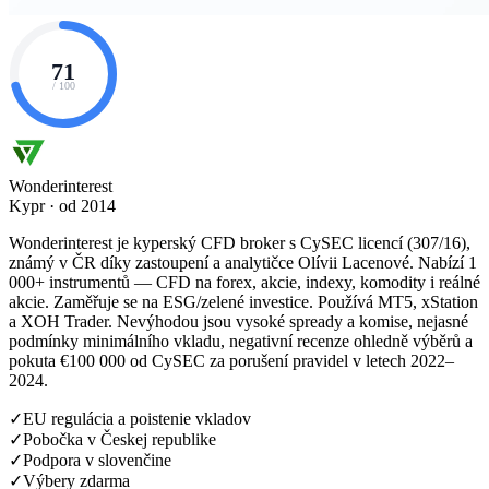
71
/ 100
Wonderinterest
Kypr · od 2014
Wonderinterest je kyperský CFD broker s CySEC licencí (307/16),
známý v ČR díky zastoupení a analytičce Olívii Lacenové. Nabízí 1
000+ instrumentů — CFD na forex, akcie, indexy, komodity i reálné
akcie. Zaměřuje se na ESG/zelené investice. Používá MT5, xStation
a XOH Trader. Nevýhodou jsou vysoké spready a komise, nejasné
podmínky minimálního vkladu, negativní recenze ohledně výběrů a
pokuta €100 000 od CySEC za porušení pravidel v letech 2022–
2024.
✓
EU regulácia a poistenie vkladov
✓
Pobočka v Českej republike
✓
Podpora v slovenčine
✓
Výbery zdarma