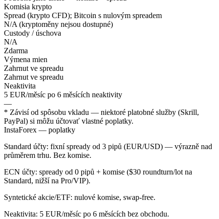
Komisia krypto
Spread (krypto CFD); Bitcoin s nulovým spreadem
N/A (kryptoměny nejsou dostupné)
Custody / úschova
N/A
Zdarma
Výmena mien
Zahrnut ve spreadu
Zahrnut ve spreadu
Neaktivita
5 EUR/měsíc po 6 měsících neaktivity
—
* Závisí od spôsobu vkladu — niektoré platobné služby (Skrill,
PayPal) si môžu účtovať vlastné poplatky.
InstaForex — poplatky
Standard účty: fixní spready od 3 pipů (EUR/USD) — výrazně nad
průměrem trhu. Bez komise.
ECN účty: spready od 0 pipů + komise ($30 roundturn/lot na
Standard, nižší na Pro/VIP).
Syntetické akcie/ETF: nulové komise, swap-free.
Neaktivita: 5 EUR/měsíc po 6 měsících bez obchodu.