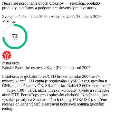
Nezávislé porovnanie dvoch brokerov — regulácia, poplatky,
produkty, platformy a podpora pre slovenských investorov.
Zverejnené: 28. marca 2026
·
Aktualizované: 28. marca 2026
✓ Víťaz
73
/ 100
InstaForex
Britské Panenské ostrovy / Kypr (EU entita) · od 2007
InstaForex je globální forex/CFD broker od roku 2007 se 7+
miliony klientů. EU entita je regulována CySEC a registrována u
ČNB, s pobočkami v ČR, SR a Polsku. Nabízí 2 600+ instrumentů
— forex (100+ párů), akcie, indexy, komodity, krypto a syntetické
akcie/ETF. ForexCopy pro kopírování obchodů. Nevýhodou jsou
vysoké spready na Standard účtech (3 pipy EUR/USD), smíšené
recenze ohledně výběrů a agresivní bonusová politika (globální
entita).