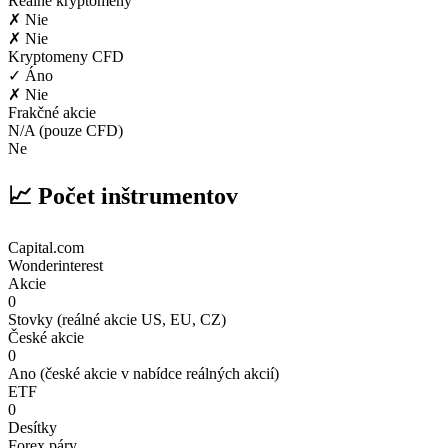
Reálne kryptomeny
✗ Nie
✗ Nie
Kryptomeny CFD
✓ Áno
✗ Nie
Frakčné akcie
N/A (pouze CFD)
Ne
📈 Počet inštrumentov
Capital.com
Wonderinterest
Akcie
0
Stovky (reálné akcie US, EU, CZ)
České akcie
0
Ano (české akcie v nabídce reálných akcií)
ETF
0
Desítky
Forex páry