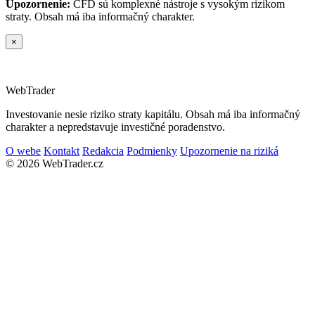
Upozornenie:
CFD sú komplexné nástroje s vysokým rizikom
straty. Obsah má iba informačný charakter.
×
Web
Trader
Investovanie nesie riziko straty kapitálu. Obsah má iba informačný
charakter a nepredstavuje investičné poradenstvo.
O webe
Kontakt
Redakcia
Podmienky
Upozornenie na riziká
© 2026 WebTrader.cz