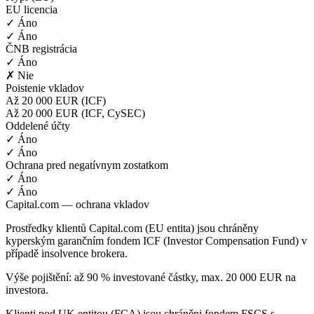
EU licencia
✓ Áno
✓ Áno
ČNB registrácia
✓ Áno
✗ Nie
Poistenie vkladov
Až 20 000 EUR (ICF)
Až 20 000 EUR (ICF, CySEC)
Oddelené účty
✓ Áno
✓ Áno
Ochrana pred negatívnym zostatkom
✓ Áno
✓ Áno
Capital.com — ochrana vkladov
Prostředky klientů Capital.com (EU entita) jsou chráněny
kyperským garančním fondem ICF (Investor Compensation Fund) v
případě insolvence brokera.
Výše pojištění: až 90 % investované částky, max. 20 000 EUR na
investora.
Klienti pod UK entitou (FCA) jsou chráněni fondem FSCS s