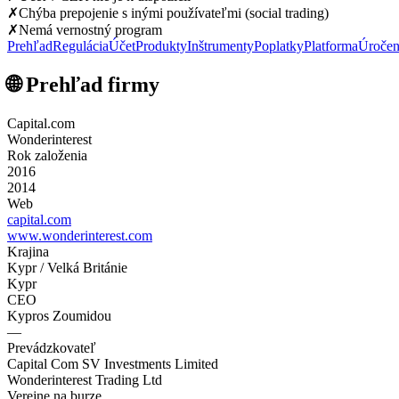
✗
Chýba prepojenie s inými používateľmi (social trading)
✗
Nemá vernostný program
Prehľad
Regulácia
Účet
Produkty
Inštrumenty
Poplatky
Platforma
Úročen
🌐 Prehľad firmy
Capital.com
Wonderinterest
Rok založenia
2016
2014
Web
capital.com
www.wonderinterest.com
Krajina
Kypr / Velká Británie
Kypr
CEO
Kypros Zoumidou
—
Prevádzkovateľ
Capital Com SV Investments Limited
Wonderinterest Trading Ltd
Verejne na burze