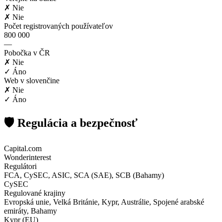
✗ Nie
✗ Nie
Počet registrovaných používateľov
800 000
—
Pobočka v ČR
✗ Nie
✓ Áno
Web v slovenčine
✗ Nie
✓ Áno
🛡️ Regulácia a bezpečnosť
Capital.com
Wonderinterest
Regulátori
FCA, CySEC, ASIC, SCA (SAE), SCB (Bahamy)
CySEC
Regulované krajiny
Evropská unie, Velká Británie, Kypr, Austrálie, Spojené arabské
emiráty, Bahamy
Kypr (EU)