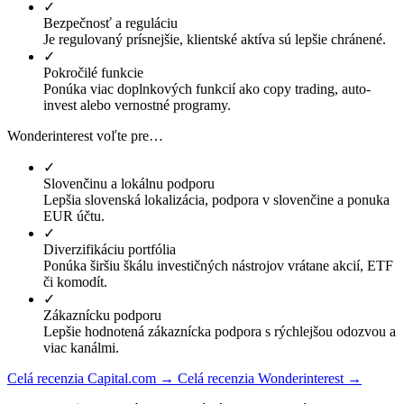
✓
Bezpečnosť a reguláciu
Je regulovaný prísnejšie, klientské aktíva sú lepšie chránené.
✓
Pokročilé funkcie
Ponúka viac doplnkových funkcií ako copy trading, auto-
invest alebo vernostné programy.
Wonderinterest voľte pre…
✓
Slovenčinu a lokálnu podporu
Lepšia slovenská lokalizácia, podpora v slovenčine a ponuka
EUR účtu.
✓
Diverzifikáciu portfólia
Ponúka širšiu škálu investičných nástrojov vrátane akcií, ETF
či komodít.
✓
Zákaznícku podporu
Lepšie hodnotená zákaznícka podpora s rýchlejšou odozvou a
viac kanálmi.
Celá recenzia Capital.com →
Celá recenzia Wonderinterest →