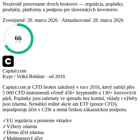
Nezávislé porovnanie dvoch brokerov — regulácia, poplatky,
produkty, platformy a podpora pre slovenských investorov.
Zverejnené: 20. marca 2026
·
Aktualizované: 28. marca 2026
66
/ 100
Capital.com
Kypr / Velká Británie · od 2016
Capital.com je CFD broker založený v roce 2016, který nabízí přes
5 000 CFD instrumentů včetně 450+ kryptoměn a 130+ forexových
párů. Poplatky jsou zahrnuty ve spreadu bez komisí, vklady i výběry
jsou zdarma. Nenabízí reálné akcie ani ETF (pouze CFD),
nepodporuje účet v CZK a nemá českou zákaznickou podporu.
✓
EU regulácia a poistenie vkladov
✓
Výbery zdarma
✓
Demo účet zdarma
✓
Multimenový účet