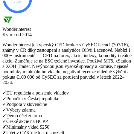
/ 100
Wonderinterest
Kypr · od 2014
Wonderinterest je kyperský CFD broker s CySEC licencí (307/16),
známý v ČR díky zastoupení a analytičce Olívii Lacenové. Nabízí 1
000+ instrumentů — CFD na forex, akcie, indexy, komodity i reálné
akcie. Zaměřuje se na ESG/zelené investice. Používá MT5, xStation
a XOH Trader. Nevýhodou jsou vysoké spready a komise, nejasné
podmínky minimálního vkladu, negativní recenze ohledně výběrů a
pokuta €100 000 od CySEC za porušení pravidel v letech 2022–
2024.
✓
EU regulácia a poistenie vkladov
✓
Pobočka v Českej republike
✓
Podpora v slovenčine
✓
Výbery zdarma
✓
Demo účet zdarma
✓
České akcie na BCPP
✗
Minimálny vklad $250
✗
Účet v CZK nie je k dispozícii