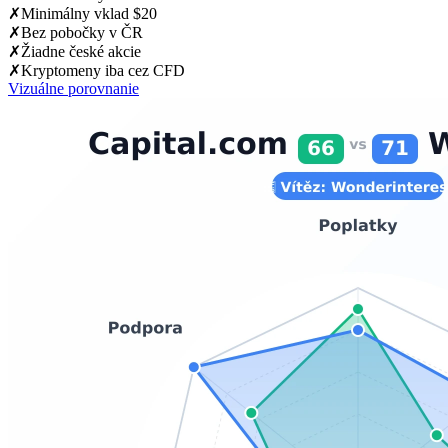
✗
Minimálny vklad $20
✗
Bez pobočky v ČR
✗
Žiadne české akcie
✗
Kryptomeny iba cez CFD
Vizuálne porovnanie