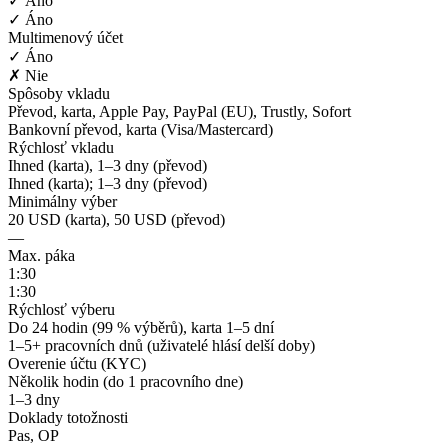
✓ Áno
✓ Áno
Multimenový účet
✓ Áno
✗ Nie
Spôsoby vkladu
Převod, karta, Apple Pay, PayPal (EU), Trustly, Sofort
Bankovní převod, karta (Visa/Mastercard)
Rýchlosť vkladu
Ihned (karta), 1–3 dny (převod)
Ihned (karta); 1–3 dny (převod)
Minimálny výber
20 USD (karta), 50 USD (převod)
—
Max. páka
1:30
1:30
Rýchlosť výberu
Do 24 hodin (99 % výběrů), karta 1–5 dní
1–5+ pracovních dnů (uživatelé hlásí delší doby)
Overenie účtu (KYC)
Několik hodin (do 1 pracovního dne)
1–3 dny
Doklady totožnosti
Pas, OP