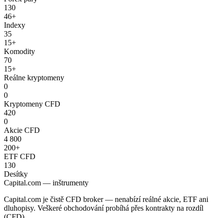
130
46+
Indexy
35
15+
Komodity
70
15+
Reálne kryptomeny
0
0
Kryptomeny CFD
420
0
Akcie CFD
4 800
200+
ETF CFD
130
Desítky
Capital.com — inštrumenty
Capital.com je čistě CFD broker — nenabízí reálné akcie, ETF ani
dluhopisy. Veškeré obchodování probíhá přes kontrakty na rozdíl
(CFD).