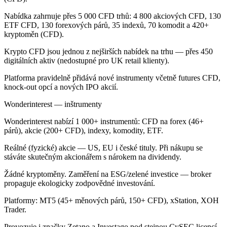
Nabídka zahrnuje přes 5 000 CFD trhů: 4 800 akciových CFD, 130
ETF CFD, 130 forexových párů, 35 indexů, 70 komodit a 420+
kryptoměn (CFD).
Krypto CFD jsou jednou z nejširších nabídek na trhu — přes 450
digitálních aktiv (nedostupné pro UK retail klienty).
Platforma pravidelně přidává nové instrumenty včetně futures CFD,
knock-out opcí a nových IPO akcií.
Wonderinterest — inštrumenty
Wonderinterest nabízí 1 000+ instrumentů: CFD na forex (46+
párů), akcie (200+ CFD), indexy, komodity, ETF.
Reálné (fyzické) akcie — US, EU i české tituly. Při nákupu se
stáváte skutečným akcionářem s nárokem na dividendy.
Žádné kryptoměny. Zaměření na ESG/zelené investice — broker
propaguje ekologicky zodpovědné investování.
Platformy: MT5 (45+ měnových párů, 150+ CFD), xStation, XOH
Trader.
Provozuje i značky Zetano a Investago pod stejnou CySEC licencí.