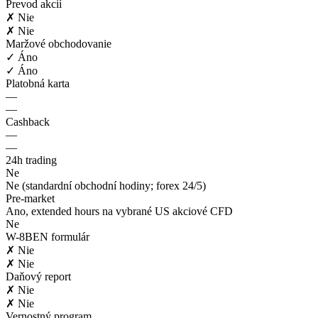
Prevod akcií
✗ Nie
✗ Nie
Maržové obchodovanie
✓ Áno
✓ Áno
Platobná karta
—
—
Cashback
—
—
24h trading
Ne
Ne (standardní obchodní hodiny; forex 24/5)
Pre-market
Ano, extended hours na vybrané US akciové CFD
Ne
W-8BEN formulár
✗ Nie
✗ Nie
Daňový report
✗ Nie
✗ Nie
Vernostný program