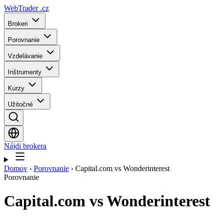
WebTrader
.cz
Brokeri
Porovnanie
Vzdelávanie
Inštrumenty
Kurzy
Užitočné
Nájdi brokera
Domov
›
Porovnanie
›
Capital.com vs Wonderinterest
Porovnanie
Capital.com
vs
Wonderinterest