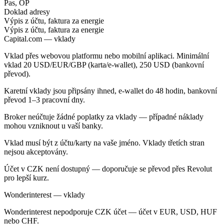
Pas, OP
Doklad adresy
Výpis z účtu, faktura za energie
Výpis z účtu, faktura za energie
Capital.com — vklady
Vklad přes webovou platformu nebo mobilní aplikaci. Minimální
vklad 20 USD/EUR/GBP (karta/e-wallet), 250 USD (bankovní
převod).
Karetní vklady jsou připsány ihned, e-wallet do 48 hodin, bankovní
převod 1–3 pracovní dny.
Broker neúčtuje žádné poplatky za vklady — případné náklady
mohou vzniknout u vaší banky.
Vklad musí být z účtu/karty na vaše jméno. Vklady třetích stran
nejsou akceptovány.
Účet v CZK není dostupný — doporučuje se převod přes Revolut
pro lepší kurz.
Wonderinterest — vklady
Wonderinterest nepodporuje CZK účet — účet v EUR, USD, HUF
nebo CHF.