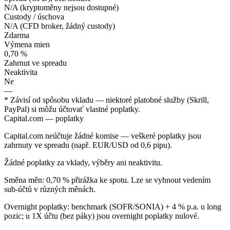
N/A (kryptoměny nejsou dostupné)
Custody / úschova
N/A (CFD broker, žádný custody)
Zdarma
Výmena mien
0,70 %
Zahrnut ve spreadu
Neaktivita
Ne
—
* Závisí od spôsobu vkladu — niektoré platobné služby (Skrill,
PayPal) si môžu účtovať vlastné poplatky.
Capital.com — poplatky
Capital.com neúčtuje žádné komise — veškeré poplatky jsou
zahrnuty ve spreadu (např. EUR/USD od 0,6 pipu).
Žádné poplatky za vklady, výběry ani neaktivitu.
Směna měn: 0,70 % přirážka ke spotu. Lze se vyhnout vedením
sub-účtů v různých měnách.
Overnight poplatky: benchmark (SOFR/SONIA) + 4 % p.a. u long
pozic; u 1X účtu (bez páky) jsou overnight poplatky nulové.