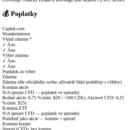
💰 Poplatky
Capital.com
Wonderinterest
Vklad zdarma *
✓ Áno
✓ Áno
Výber zdarma
✓ Áno
✓ Áno
Poplatok za výber
Zdarma
Zdarma (dle oficiálního webu; uživatelé hlásí problémy s výběry)
Komisia akcie
N/A (pouze CFD — poplatek ve spreadu)
Reálné akcie: 0,75 % (min. $20 / ~500 CZK). Akciové CFD: 0,25
% (min. $25)
Komisia ETF
N/A (pouze CFD — poplatek ve spreadu)
Podobně jako akcie — komise + spread
Komisia krypto
Spread (CFD), bez komise