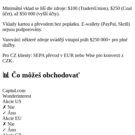
Minimální vklad se liší dle zdroje: $100 (TradersUnion), $250 (Coal
účet), až $50 000 (vyšší účty).
Vklady kartou a převodem bez poplatku. E-wallety (PayPal, Skrill)
nejsou podporovány.
Varování: některé zdroje uvádějí vstupní práh $250 000+ pro plné
služby.
Pro CZ klienty: SEPA převod v EUR nebo Wise pro konverzi z
CZK.
📊 Čo môžeš obchodovať
Capital.com
Wonderinterest
Akcie US
✗ Nie
✓ Áno
Akcie EU
✗ Nie
✓ Áno