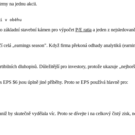
irmy na jednu akcii.
í v oběhu
e to základní stavební kámen pro výpočet
P/E ratia
a jeden z nejsledovaně
točí celá „earnings season". Když firma překoná odhady analytiků (earni
ibilních dluhopisů. Důležitější pro investory, protože ukazuje „nejhorš
 EPS $6 jsou úplně jiné příběhy. Proto se EPS používá hlavně pro:
ž by skutečně vydělala víc. Proto se dívejte i na celkový čistý zisk, 