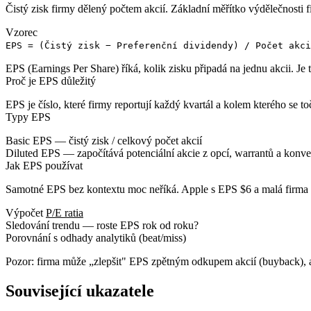
Čistý zisk firmy dělený počtem akcií. Základní měřítko výdělečnosti f
Vzorec
EPS = (Čistý zisk − Preferenční dividendy) / Počet akci
EPS
(Earnings Per Share) říká, kolik zisku připadá na jednu akcii. J
Proč je EPS důležitý
EPS je číslo, které firmy reportují každý kvartál a kolem kterého se 
Typy EPS
Basic EPS
— čistý zisk / celkový počet akcií
Diluted EPS
— započítává potenciální akcie z opcí, warrantů a konvert
Jak EPS používat
Samotné EPS bez kontextu moc neříká. Apple s EPS $6 a malá firma s
Výpočet
P/E ratia
Sledování trendu — roste EPS rok od roku?
Porovnání s odhady analytiků (beat/miss)
Pozor: firma může „zlepšit" EPS zpětným odkupem akcií (buyback), ani
Související ukazatele