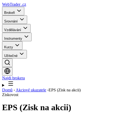
WebTrader
.cz
Brokeři
Srovnání
Vzdělávání
Instrumenty
Kurzy
Užitečné
Najdi brokera
Domů
›
Akciové ukazatele
›
EPS (Zisk na akcii)
Ziskovost
EPS (Zisk na akcii)