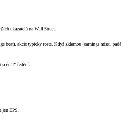
jších ukazatelů na Wall Street.
ngs beat), akcie typicky roste. Když zklamou (earnings miss), padá.
í scénář" ředění.
ne jen EPS.