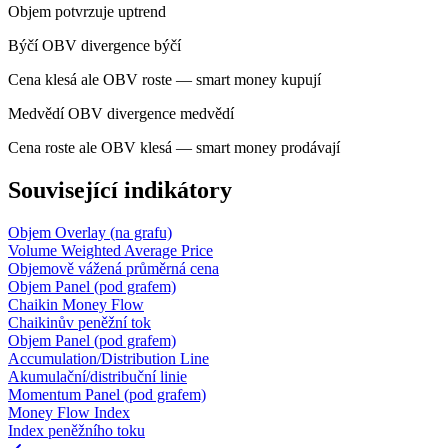
Objem potvrzuje uptrend
Býčí
OBV divergence býčí
Cena klesá ale OBV roste — smart money kupují
Medvědí
OBV divergence medvědí
Cena roste ale OBV klesá — smart money prodávají
Související indikátory
Objem
Overlay (na grafu)
Volume Weighted Average Price
Objemově vážená průměrná cena
Objem
Panel (pod grafem)
Chaikin Money Flow
Chaikinův peněžní tok
Objem
Panel (pod grafem)
Accumulation/Distribution Line
Akumulační/distribuční linie
Momentum
Panel (pod grafem)
Money Flow Index
Index peněžního toku