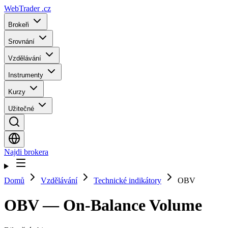
WebTrader
.cz
Brokeři
Srovnání
Vzdělávání
Instrumenty
Kurzy
Užitečné
Najdi brokera
Domů
Vzdělávání
Technické indikátory
OBV
OBV — On-Balance Volume