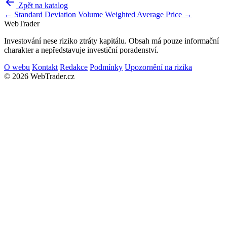
Zpět na katalog
← Standard Deviation
Volume Weighted Average Price →
Web
Trader
Investování nese riziko ztráty kapitálu. Obsah má pouze informační
charakter a nepředstavuje investiční poradenství.
O webu
Kontakt
Redakce
Podmínky
Upozornění na rizika
© 2026 WebTrader.cz