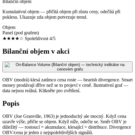
Bilanční objem
Kumulativní objem — přičítá objem při růstu ceny, odečítá při
poklesu. Ukazuje zda objem potvrzuje trend.
Objem
Panel (pod grafem)
★★★★☆
Spolehlivost 4/5
Bilanční objem v akci
OBV (modrá) klesá zatímco cena roste — bearish divergence. Smart
money prodávají dříve než se to projeví v ceně. Ilustrativní graf —
data nejsou reálná. Klikněte pro zvětšení.
Popis
OBV (Joe Granville, 1963) je jednoduchý ale mocný. Když cena
uzavře výše, přičte se objem. Když níže, odečte se. Směr OBV je
důležitý — rostoucí = akumulace, klesající = distribuce. Divergence
OBV/cena je jeden z nejspolehlivějších signálů.