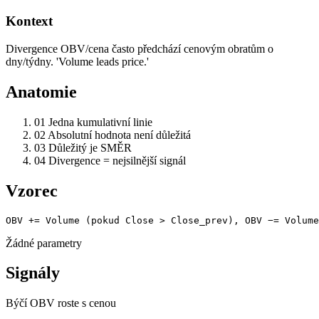
Kontext
Divergence OBV/cena často předchází cenovým obratům o
dny/týdny. 'Volume leads price.'
Anatomie
01
Jedna kumulativní linie
02
Absolutní hodnota není důležitá
03
Důležitý je SMĚR
04
Divergence = nejsilnější signál
Vzorec
OBV += Volume (pokud Close > Close_prev), OBV −= Volume
Žádné parametry
Signály
Býčí
OBV roste s cenou