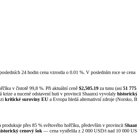
 posledních 24 hodin cena vzrostla o 0.01 %. V posledním roce se cen
řčíku v čistotě 99,8 %. Při aktuální ceně
$2,505.19
za tunu (asi
51 77
 krize a nucené odstavení huti v provincii Shaanxi vyvolaly
historick
ezi
kritické suroviny EU
a Evropa hledá alternativní zdroje (Norsko, B
produkuje přes 85 % světového hořčíku, především v provincii
Shaan
istorický cenový šok
— cena vystřelila z 2 000 USD/t nad 10 000 USD/