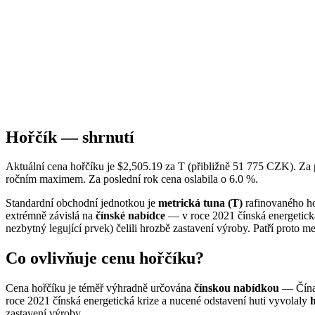
Hořčík — shrnutí
Aktuální cena hořčíku je $2,505.19 za T (přibližně 51 775 CZK). Za
ročním maximem. Za poslední rok cena oslabila o 6.0 %.
Standardní obchodní jednotkou je
metrická tuna (T)
rafinovaného ho
extrémně závislá na
čínské nabídce
— v roce 2021 čínská energetická
nezbytný legující prvek) čelili hrozbě zastavení výroby. Patří proto m
Co ovlivňuje cenu hořčíku?
Cena hořčíku je téměř výhradně určována
čínskou nabídkou
— Čína 
roce 2021 čínská energetická krize a nucené odstavení huti vyvolaly
h
zastavení výroby.