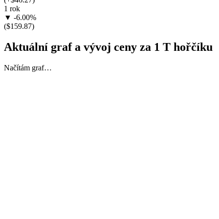
1 rok
▼ -6.00%
($159.87)
Aktuální graf a vývoj ceny za 1 T hořčíku
Načítám graf…