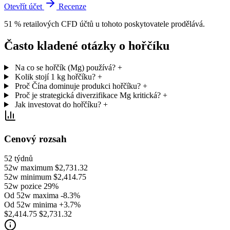
Otevřít účet
Recenze
51 % retailových CFD účtů u tohoto poskytovatele prodělává.
Často kladené otázky o hořčíku
Na co se hořčík (Mg) používá?
+
Kolik stojí 1 kg hořčíku?
+
Proč Čína dominuje produkci hořčíku?
+
Proč je strategická diverzifikace Mg kritická?
+
Jak investovat do hořčíku?
+
Cenový rozsah
52 týdnů
52w maximum
$2,731.32
52w minimum
$2,414.75
52w pozice
29%
Od 52w maxima
-8.3%
Od 52w minima
+3.7%
$2,414.75
$2,731.32