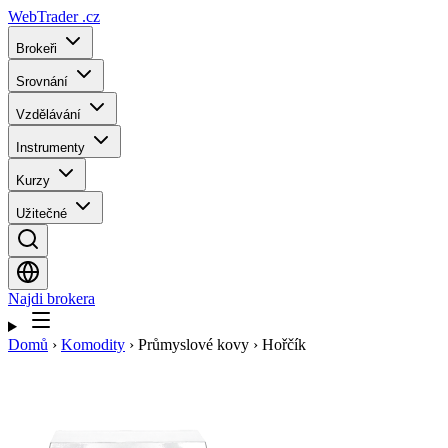
WebTrader
.cz
Brokeři
Srovnání
Vzdělávání
Instrumenty
Kurzy
Užitečné
Najdi brokera
Domů
›
Komodity
›
Průmyslové kovy
›
Hořčík