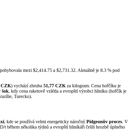
a pohybovala mezi $2,414.75 a $2,731.32. Aktuálně je 8.3 % pod
5 CZK
) vychází zhruba
51,77 CZK
za kilogram. Cena hořčíku je
ý šok
, kdy cena raketově vzlétla a evropští výrobci hliníku (hořčík je
razílie, Turecko).
xi
, kde se používá velmi energeticky náročný
Pidgeonův proces
. V
t během několika týdnů a evropští hliníkáři čelili hrozbě úplného