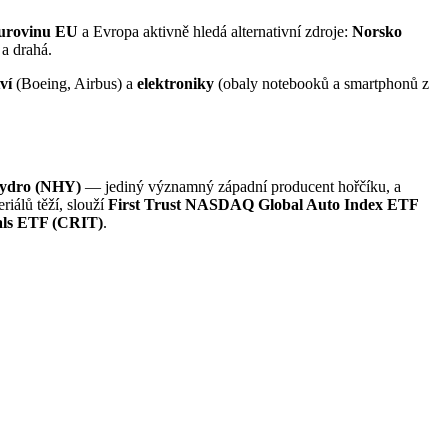
surovinu EU
a Evropa aktivně hledá alternativní zdroje:
Norsko
a drahá.
tví
(Boeing, Airbus) a
elektroniky
(obaly notebooků a smartphonů z
ydro (NHY)
— jediný významný západní producent hořčíku, a
riálů těží, slouží
First Trust NASDAQ Global Auto Index ETF
ials ETF (CRIT)
.