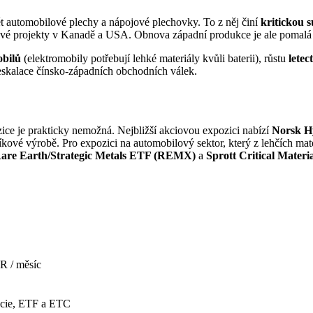
t automobilové plechy a nápojové plechovky. To z něj činí
kritickou 
ové projekty v Kanadě a USA. Obnova západní produkce je ale pomalá 
obilů
(elektromobily potřebují lehké materiály kvůli baterii), růstu
letec
í eskalace čínsko-západních obchodních válek.
ice je prakticky nemožná. Nejbližší akciovou expozici nabízí
Norsk H
níkové výrobě. Pro expozici na automobilový sektor, který z lehčích mate
are Earth/Strategic Metals ETF (REMX)
a
Sprott Critical Mater
R / měsíc
kcie, ETF a ETC