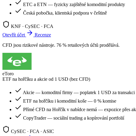
ETC a ETN — fyzicky zajištěné komoditní produkty
Česká pobočka, klientská podpora v češtině
KNF · CySEC · FCA
Otevřít účet
Recenze
CFD jsou rizikové nástroje. 76 % retailových účtů prodělává.
eToro
ETF na hořčíku a akcie od 1 USD (bez CFD)
Akcie — komoditní firmy — poplatek 1 USD za transakci
ETF na hořčíku i komoditní koše — 0 % komise
Přímé CFD na Hořčík v nabídce nemá — expozice přes ak
CopyTrader — sociální trading a kopírování portfolií
CySEC · FCA · ASIC