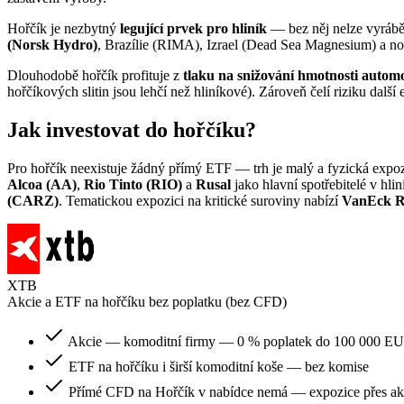
Hořčík je nezbytný
legující prvek pro hliník
— bez něj nelze vyrábě
(Norsk Hydro)
, Brazílie (RIMA), Izrael (Dead Sea Magnesium) a n
Dlouhodobě hořčík profituje z
tlaku na snižování hmotnosti autom
hořčíkových slitin jsou lehčí než hliníkové). Zároveň čelí riziku dalš
Jak investovat do hořčíku?
Pro hořčík neexistuje žádný přímý ETF — trh je malý a fyzická expoz
Alcoa (AA)
,
Rio Tinto (RIO)
a
Rusal
jako hlavní spotřebitelé v hli
(CARZ)
. Tematickou expozici na kritické suroviny nabízí
VanEck R
XTB
Akcie a ETF na hořčíku bez poplatku (bez CFD)
Akcie — komoditní firmy — 0 % poplatek do 100 000 EU
ETF na hořčíku i širší komoditní koše — bez komise
Přímé CFD na Hořčík v nabídce nemá — expozice přes a