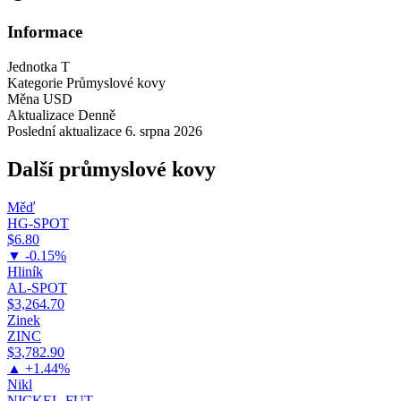
Informace
Jednotka
T
Kategorie
Průmyslové kovy
Měna
USD
Aktualizace
Denně
Poslední aktualizace
6. srpna 2026
Další průmyslové kovy
Měď
HG-SPOT
$6.80
▼ -0.15%
Hliník
AL-SPOT
$3,264.70
Zinek
ZINC
$3,782.90
▲ +1.44%
Nikl
NICKEL-FUT