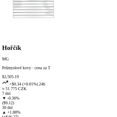
Hořčík
MG
Průmyslové kovy · cena za T
$2,505.19
+$0.34
(+0.01%)
24h
≈ 51 775 CZK
7 dní
▼ -0.36%
($9.12)
30 dní
▲ +1.88%
(+$46.27)