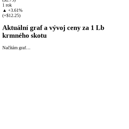
1 rok
▲ +3.61%
(+$12.25)
Aktuální graf a vývoj ceny za 1 Lb
krmného skotu
Načítám graf…