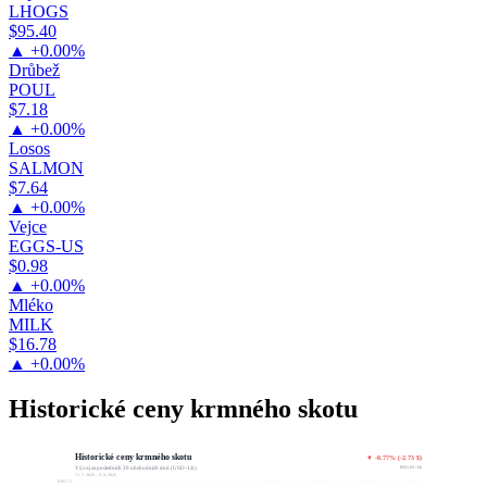
LHOGS
$95.40
▲ +0.00%
Drůbež
POUL
$7.18
▲ +0.00%
Losos
SALMON
$7.64
▲ +0.00%
Vejce
EGGS-US
$0.98
▲ +0.00%
Mléko
MILK
$16.78
▲ +0.00%
Historické ceny krmného skotu
Historické ceny krmného skotu
▼ -0.77% (-2.73 $)
$351.65 / Lb
Vývoj za posledních 30 obchodních dnů (USD / Lb)
11. 7. 2026 – 9. 8. 2026
$361.71