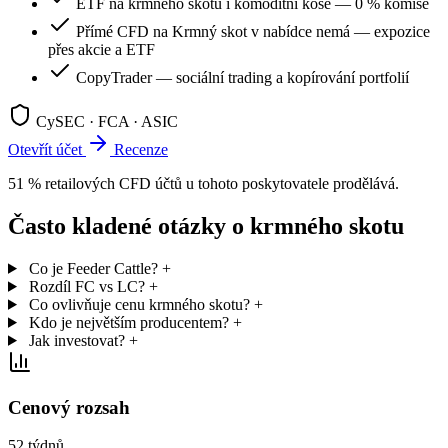
ETF na krmného skotu i komoditní koše — 0 % komise
Přímé CFD na Krmný skot v nabídce nemá — expozice
přes akcie a ETF
CopyTrader — sociální trading a kopírování portfolií
CySEC · FCA · ASIC
Otevřít účet
Recenze
51 % retailových CFD účtů u tohoto poskytovatele prodělává.
Často kladené otázky o krmného skotu
Co je Feeder Cattle?
+
Rozdíl FC vs LC?
+
Co ovlivňuje cenu krmného skotu?
+
Kdo je největším producentem?
+
Jak investovat?
+
Cenový rozsah
52 týdnů