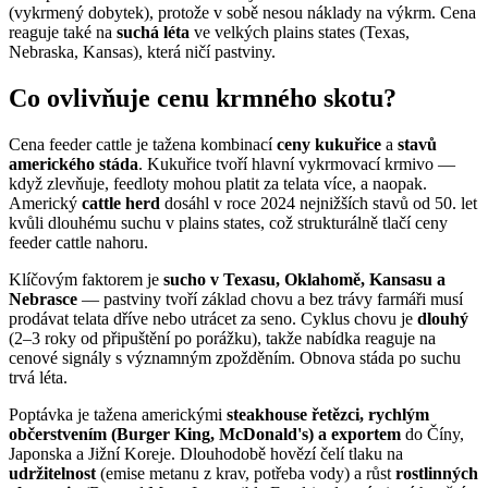
(vykrmený dobytek), protože v sobě nesou náklady na výkrm. Cena
reaguje také na
suchá léta
ve velkých plains states (Texas,
Nebraska, Kansas), která ničí pastviny.
Co ovlivňuje cenu krmného skotu?
Cena feeder cattle je tažena kombinací
ceny kukuřice
a
stavů
amerického stáda
. Kukuřice tvoří hlavní vykrmovací krmivo —
když zlevňuje, feedloty mohou platit za telata více, a naopak.
Americký
cattle herd
dosáhl v roce 2024 nejnižších stavů od 50. let
kvůli dlouhému suchu v plains states, což strukturálně tlačí ceny
feeder cattle nahoru.
Klíčovým faktorem je
sucho v Texasu, Oklahomě, Kansasu a
Nebrasce
— pastviny tvoří základ chovu a bez trávy farmáři musí
prodávat telata dříve nebo utrácet za seno. Cyklus chovu je
dlouhý
(2–3 roky od připuštění po porážku), takže nabídka reaguje na
cenové signály s významným zpožděním. Obnova stáda po suchu
trvá léta.
Poptávka je tažena americkými
steakhouse řetězci, rychlým
občerstvením (Burger King, McDonald's) a exportem
do Číny,
Japonska a Jižní Koreje. Dlouhodobě hovězí čelí tlaku na
udržitelnost
(emise metanu z krav, potřeba vody) a růst
rostlinných