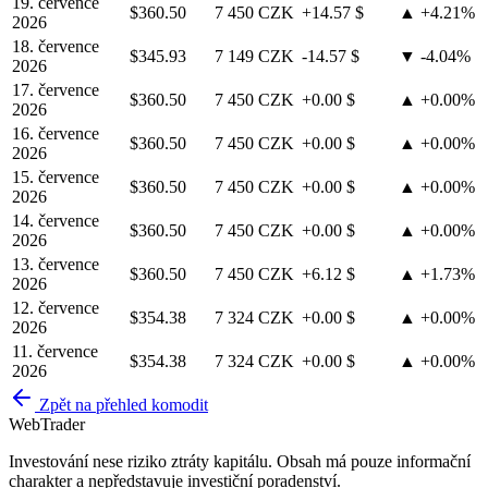
19. července
$360.50
7 450 CZK
+14.57 $
▲ +4.21%
2026
18. července
$345.93
7 149 CZK
-14.57 $
▼ -4.04%
2026
17. července
$360.50
7 450 CZK
+0.00 $
▲ +0.00%
2026
16. července
$360.50
7 450 CZK
+0.00 $
▲ +0.00%
2026
15. července
$360.50
7 450 CZK
+0.00 $
▲ +0.00%
2026
14. července
$360.50
7 450 CZK
+0.00 $
▲ +0.00%
2026
13. července
$360.50
7 450 CZK
+6.12 $
▲ +1.73%
2026
12. července
$354.38
7 324 CZK
+0.00 $
▲ +0.00%
2026
11. července
$354.38
7 324 CZK
+0.00 $
▲ +0.00%
2026
Zpět na přehled komodit
Web
Trader
Investování nese riziko ztráty kapitálu. Obsah má pouze informační
charakter a nepředstavuje investiční poradenství.