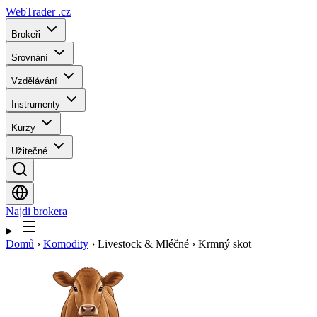
WebTrader
.cz
Brokeři
Srovnání
Vzdělávání
Instrumenty
Kurzy
Užitečné
Najdi brokera
Domů
›
Komodity
›
Livestock & Mléčné
›
Krmný skot