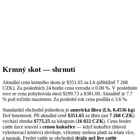
Krmný skot — shrnutí
Aktuální cena krmného skotu je $351.65 za Lb (přibližně 7 268
CZK). Za posledních 24 hodin cena vzrostla o 0.00 %. V posledním
roce se cena pohybovala mezi $299.73 a $381.00. Aktuálně je 7.7
% pod ročním maximem. Za poslední rok cena posílila o 3.6 %.
Standardní obchodní jednotkou je
americká libra (Lb, 0,4536 kg)
živé hmotnosti. Při aktuální ceně
$351.65
za libru (asi
7 268 CZK
)
vychází zhruba
$775.25
za kilogram (
16 022 CZK
). Cena feeder
cattle úzce souvisí s
cenou kukuřice
— když kukuřice (hlavní
vykrmovací krmivo) zlevňuje, výkrmny mohou platit za telata více,
a naopak. Feeder cattle se obchodují
dráže než live cattle