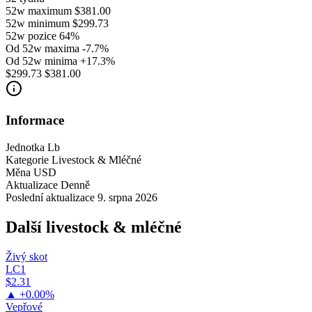
52w maximum
$381.00
52w minimum
$299.73
52w pozice
64%
Od 52w maxima
-7.7%
Od 52w minima
+17.3%
$299.73
$381.00
Informace
Jednotka
Lb
Kategorie
Livestock & Mléčné
Měna
USD
Aktualizace
Denně
Poslední aktualizace
9. srpna 2026
Další livestock & mléčné
Živý skot
LC1
$2.31
▲ +0.00%
Vepřové