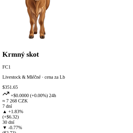
Krmný skot
FC1
Livestock & Mléčné · cena za Lb
$351.65
+$0.0000
(+0.00%)
24h
≈ 7 268 CZK
7 dní
▲ +1.83%
(+$6.32)
30 dní
▼ -0.77%
($2.73)