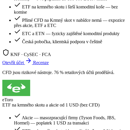
ETF na krmného skotu i širší komoditní koše — bez
komise
Přímé CFD na Krmný skot v nabídce nemá — expozice
přes akcie, ETF a ETC
ETC a ETN — fyzicky zajištěné komoditní produkty
Česká pobočka, klientská podpora v češtině
KNF · CySEC · FCA
Otevřít účet
Recenze
CFD jsou rizikové nástroje. 76 % retailových účtů prodělává.
eToro
ETF na krmného skotu a akcie od 1 USD (bez CFD)
Akcie — masozpracující firmy (Tyson Foods, JBS,
Hormel) — poplatek 1 USD za transakci