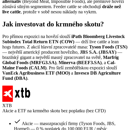
alternativ
(Beyond Meat, Impossible Foods), ale prémiové hovězí
zůstává silným segmentem. Feeder cattle se obchodují
dráže než
live cattle
, protože v sobě nesou náklady na vykrm.
Jak investovat do krmného skotu?
Pro přímou expozici na hovězí slouží
iPath Bloomberg Livestock
Subindex Total Return ETN (COW)
— drží live cattle a lean
hogs futures. Z akcií hlavní zpracovatelé masa:
Tyson Foods (TSN)
— největší americký producent hovězího,
JBS S.A. (JBSAY)
—
brazilský gigant a největší masný zpracovatel na světě,
Marfrig
Global Foods (MRFG3.SA)
,
Minerva (BEEF3.SA)
, a
Cal-
Maine Foods (CALM)
. Pro širší zemědělskou expozici slouží
VanEck Agribusiness ETF (MOO)
a
Invesco DB Agriculture
Fund (DBA)
.
XTB
Akcie a ETF na krmného skotu bez poplatku (bez CFD)
Akcie — masozpracující firmy (Tyson Foods, JBS,
Hormel) — 0 % poplatek do 100 000 EUR / měsíc