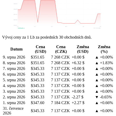
$358.19
$354.67
$351.16
$347.64
$344.12
11.7.
17.7.
23.7.
28.7.
3.8.
9.8.
WebTrader.cz
FC1 • 9. 8. 2026
Vývoj ceny za 1 Lb za posledních 30 obchodních dnů.
Cena
Cena
Změna
Změna
Datum
(USD)
(CZK)
(USD)
(%)
9. srpna 2026
$351.65
7 268 CZK
+0.00 $
▲ +0.00%
8. srpna 2026
$351.65
7 268 CZK
+6.32 $
▲ +1.83%
7. srpna 2026
$345.33
7 137 CZK
+0.00 $
▲ +0.00%
6. srpna 2026
$345.33
7 137 CZK
+0.00 $
▲ +0.00%
5. srpna 2026
$345.33
7 137 CZK
+0.00 $
▲ +0.00%
4. srpna 2026
$345.33
7 137 CZK
+0.00 $
▲ +0.00%
3. srpna 2026
$345.33
7 137 CZK
+0.00 $
▲ +0.00%
2. srpna 2026
$345.33
7 137 CZK
-2.27 $
▼ -0.65%
1. srpna 2026
$347.60
7 184 CZK
+2.27 $
▲ +0.66%
31. července
$345.33
7 137 CZK
+0.00 $
▲ +0.00%
2026