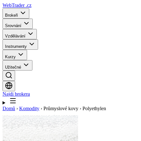
WebTrader
.cz
Brokeři
Srovnání
Vzdělávání
Instrumenty
Kurzy
Užitečné
Najdi brokera
Domů
›
Komodity
›
Průmyslové kovy
›
Polyethylen