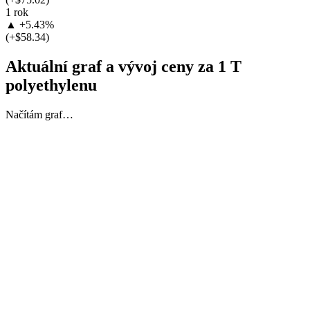
1 rok
▲ +5.43%
(+$58.34)
Aktuální graf a vývoj ceny za 1 T
polyethylenu
Načítám graf…