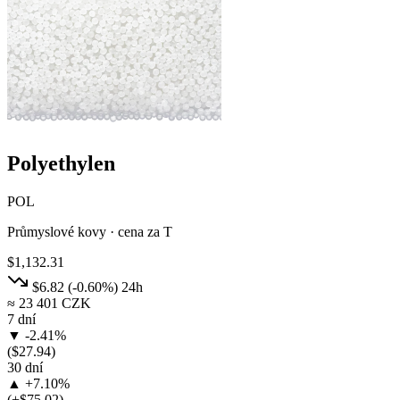
Polyethylen
POL
Průmyslové kovy · cena za T
$1,132.31
$6.82
(-0.60%)
24h
≈ 23 401 CZK
7 dní
▼ -2.41%
($27.94)
30 dní
▲ +7.10%
(+$75.02)