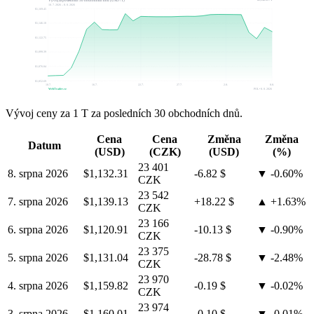
Vývoj za posledních 30 obchodních dnů (USD / T)
10. 7. 2026 – 8. 8. 2026
$1,169.45
$1,146.10
$1,122.75
$1,099.39
$1,076.04
$1,052.69
10.7.
16.7.
22.7.
27.7.
2.8.
8.8.
WebTrader.cz
POL • 8. 8. 2026
Vývoj ceny za 1 T za posledních 30 obchodních dnů.
Cena
Cena
Změna
Změna
Datum
(USD)
(CZK)
(USD)
(%)
23 401
8. srpna 2026
$1,132.31
-6.82 $
▼ -0.60%
CZK
23 542
7. srpna 2026
$1,139.13
+18.22 $
▲ +1.63%
CZK
23 166
6. srpna 2026
$1,120.91
-10.13 $
▼ -0.90%
CZK
23 375
5. srpna 2026
$1,131.04
-28.78 $
▼ -2.48%
CZK
23 970
4. srpna 2026
$1,159.82
-0.19 $
▼ -0.02%
CZK
23 974
3. srpna 2026
$1,160.01
-0.10 $
▼ -0.01%