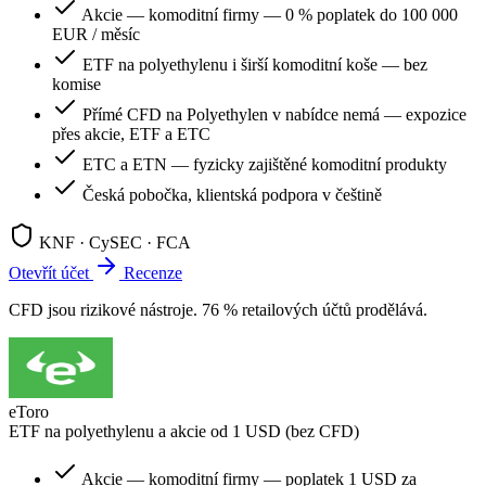
Akcie — komoditní firmy — 0 % poplatek do 100 000
EUR / měsíc
ETF na polyethylenu i širší komoditní koše — bez
komise
Přímé CFD na Polyethylen v nabídce nemá — expozice
přes akcie, ETF a ETC
ETC a ETN — fyzicky zajištěné komoditní produkty
Česká pobočka, klientská podpora v češtině
KNF · CySEC · FCA
Otevřít účet
Recenze
CFD jsou rizikové nástroje. 76 % retailových účtů prodělává.
eToro
ETF na polyethylenu a akcie od 1 USD (bez CFD)
Akcie — komoditní firmy — poplatek 1 USD za