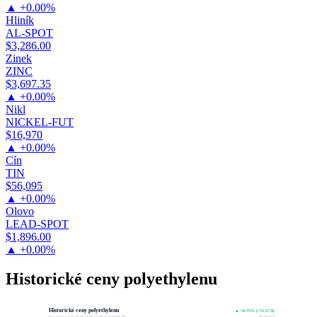
▲ +0.00%
Hliník
AL-SPOT
$3,286.00
Zinek
ZINC
$3,697.35
▲ +0.00%
Nikl
NICKEL-FUT
$16,970
▲ +0.00%
Cín
TIN
$56,095
▲ +0.00%
Olovo
LEAD-SPOT
$1,896.00
▲ +0.00%
Historické ceny polyethylenu
Historické ceny polyethylenu
▲ +6.75% (+71.57 $)
$1,132.31 / T