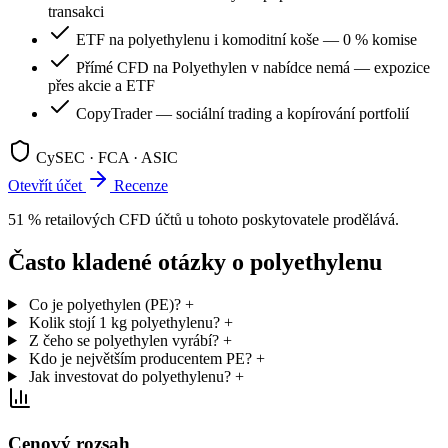
transakci
ETF na polyethylenu i komoditní koše — 0 % komise
Přímé CFD na Polyethylen v nabídce nemá — expozice
přes akcie a ETF
CopyTrader — sociální trading a kopírování portfolií
CySEC · FCA · ASIC
Otevřít účet
Recenze
51 % retailových CFD účtů u tohoto poskytovatele prodělává.
Často kladené otázky o polyethylenu
Co je polyethylen (PE)?
+
Kolik stojí 1 kg polyethylenu?
+
Z čeho se polyethylen vyrábí?
+
Kdo je největším producentem PE?
+
Jak investovat do polyethylenu?
+
Cenový rozsah