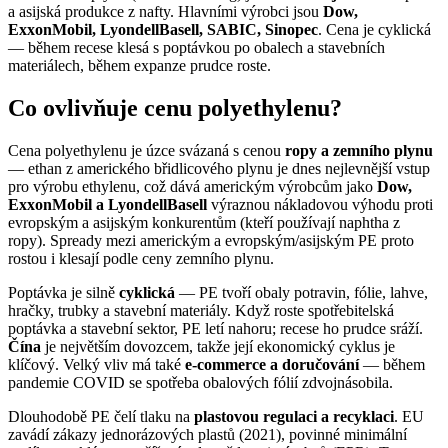
a asijská produkce z nafty. Hlavními výrobci jsou
Dow,
ExxonMobil, LyondellBasell, SABIC, Sinopec
. Cena je cyklická
— během recese klesá s poptávkou po obalech a stavebních
materiálech, během expanze prudce roste.
Co ovlivňuje cenu polyethylenu?
Cena polyethylenu je úzce svázaná s cenou
ropy a zemního plynu
— ethan z amerického břidlicového plynu je dnes nejlevnější vstup
pro výrobu ethylenu, což dává americkým výrobcům jako
Dow,
ExxonMobil a LyondellBasell
výraznou nákladovou výhodu proti
evropským a asijským konkurentům (kteří používají naphtha z
ropy). Spready mezi americkým a evropským/asijským PE proto
rostou i klesají podle ceny zemního plynu.
Poptávka je silně
cyklická
— PE tvoří obaly potravin, fólie, lahve,
hračky, trubky a stavební materiály. Když roste spotřebitelská
poptávka a stavební sektor, PE letí nahoru; recese ho prudce sráží.
Čína
je největším dovozcem, takže její ekonomický cyklus je
klíčový. Velký vliv má také
e-commerce a doručování
— během
pandemie COVID se spotřeba obalových fólií zdvojnásobila.
Dlouhodobě PE čelí tlaku na
plastovou regulaci a recyklaci
. EU
zavádí zákazy jednorázových plastů (2021), povinné minimální