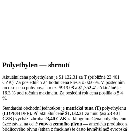
Polyethylen — shrnutí
Aktuální cena polyethylenu je $1,132.31 za T (přibližně 23 401
CZK). Za posledních 24 hodin cena klesla o 0.60 %. V posledním
roce se cena pohybovala mezi $919.08 a $1,352.41. Aktuálně je
16.3 % pod ročním maximem. Za poslední rok cena posílila o 5.4
%.
Standardní obchodní jednotkou je
metrická tuna (T)
polyethylenu
(LDPE/HDPE). Při aktuální ceně
$1,132.31
za tunu (asi
23 401
CZK
) vychází zhruba
23,40 CZK
za kilogram. Cena polyethylenu
úzce závisí na ceně
ropy a zemního plynu
— americká produkce z
břidlicového plynu (ethan z fracking) je často
levnější
než evropská