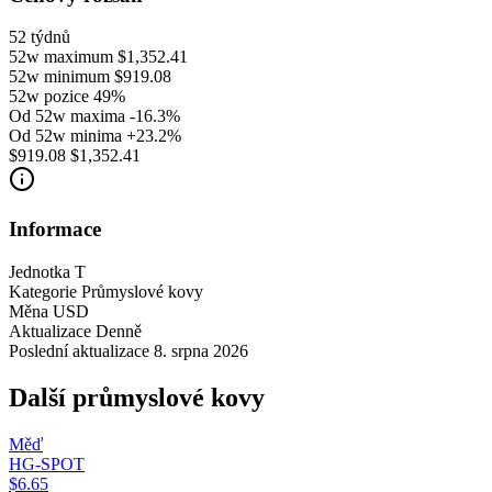
52 týdnů
52w maximum
$1,352.41
52w minimum
$919.08
52w pozice
49%
Od 52w maxima
-16.3%
Od 52w minima
+23.2%
$919.08
$1,352.41
Informace
Jednotka
T
Kategorie
Průmyslové kovy
Měna
USD
Aktualizace
Denně
Poslední aktualizace
8. srpna 2026
Další průmyslové kovy
Měď
HG-SPOT
$6.65