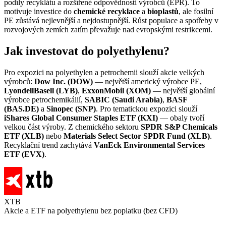
podíly recyklátu a rozšířené odpovědnosti výrobců (EPR). To
motivuje investice do
chemické recyklace
a
bioplastů
, ale fosilní
PE zůstává nejlevnější a nejdostupnější. Růst populace a spotřeby v
rozvojových zemích zatím převažuje nad evropskými restrikcemi.
Jak investovat do polyethylenu?
Pro expozici na polyethylen a petrochemii slouží akcie velkých
výrobců:
Dow Inc. (DOW)
— největší americký výrobce PE,
LyondellBasell (LYB)
,
ExxonMobil (XOM)
— největší globální
výrobce petrochemikálií,
SABIC (Saudi Arabia)
,
BASF
(BAS.DE)
a
Sinopec (SNP)
. Pro tematickou expozici slouží
iShares Global Consumer Staples ETF (KXI)
— obaly tvoří
velkou část výroby. Z chemického sektoru
SPDR S&P Chemicals
ETF (XLB)
nebo
Materials Select Sector SPDR Fund (XLB)
.
Recyklační trend zachytává
VanEck Environmental Services
ETF (EVX)
.
XTB
Akcie a ETF na polyethylenu bez poplatku (bez CFD)