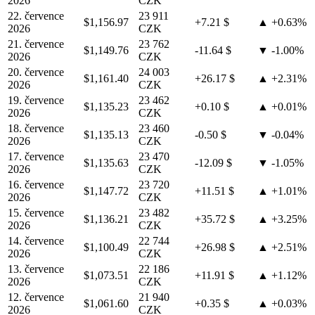
2026
CZK
22. července
23 911
$1,156.97
+7.21 $
▲ +0.63%
2026
CZK
21. července
23 762
$1,149.76
-11.64 $
▼ -1.00%
2026
CZK
20. července
24 003
$1,161.40
+26.17 $
▲ +2.31%
2026
CZK
19. července
23 462
$1,135.23
+0.10 $
▲ +0.01%
2026
CZK
18. července
23 460
$1,135.13
-0.50 $
▼ -0.04%
2026
CZK
17. července
23 470
$1,135.63
-12.09 $
▼ -1.05%
2026
CZK
16. července
23 720
$1,147.72
+11.51 $
▲ +1.01%
2026
CZK
15. července
23 482
$1,136.21
+35.72 $
▲ +3.25%
2026
CZK
14. července
22 744
$1,100.49
+26.98 $
▲ +2.51%
2026
CZK
13. července
22 186
$1,073.51
+11.91 $
▲ +1.12%
2026
CZK
12. července
21 940
$1,061.60
+0.35 $
▲ +0.03%
2026
CZK