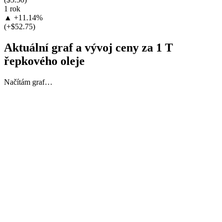
1 rok
▲ +11.14%
(+$52.75)
Aktuální graf a vývoj ceny za 1 T
řepkového oleje
Načítám graf…