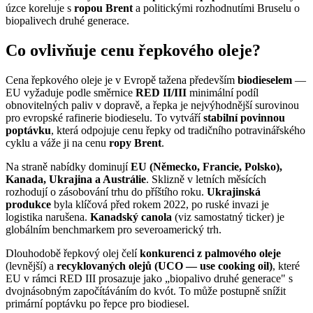
úzce koreluje s
ropou Brent
a politickými rozhodnutími Bruselu o
biopalivech druhé generace.
Co ovlivňuje cenu řepkového oleje?
Cena řepkového oleje je v Evropě tažena především
biodieselem
—
EU vyžaduje podle směrnice
RED II/III
minimální podíl
obnovitelných paliv v dopravě, a řepka je nejvýhodnější surovinou
pro evropské rafinerie biodieselu. To vytváří
stabilní povinnou
poptávku
, která odpojuje cenu řepky od tradičního potravinářského
cyklu a váže ji na cenu
ropy Brent
.
Na straně nabídky dominují
EU (Německo, Francie, Polsko),
Kanada, Ukrajina a Austrálie
. Sklizně v letních měsících
rozhodují o zásobování trhu do příštího roku.
Ukrajinská
produkce
byla klíčová před rokem 2022, po ruské invazi je
logistika narušena.
Kanadský canola
(viz samostatný ticker) je
globálním benchmarkem pro severoamerický trh.
Dlouhodobě řepkový olej čelí
konkurenci z palmového oleje
(levnější) a
recyklovaných olejů (UCO — use cooking oil)
, které
EU v rámci RED III prosazuje jako „biopalivo druhé generace" s
dvojnásobným započítáváním do kvót. To může postupně snížit
primární poptávku po řepce pro biodiesel.