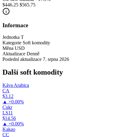
$446.25
$565.75
Informace
Jednotka
T
Kategorie
Soft komodity
Měna
USD
Aktualizace
Denně
Poslední aktualizace
7. srpna 2026
Další soft komodity
Káva Arabica
CA
$3.12
▲ +0.00%
Cukr
LS11
$14.56
▲ +0.00%
Kakao
CC