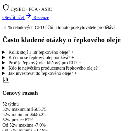
CySEC · FCA · ASIC
Otevřít účet
Recenze
51 % retailových CFD účtů u tohoto poskytovatele prodělává.
Často kladené otázky o řepkového oleje
Kolik stojí 1 litr řepkového oleje?
+
K čemu se řepkový olej používá?
+
Proč je řepkový olej klíčový pro EU?
+
Kdo je největším producentem řepkového oleje?
+
Jak investovat do řepkového oleje?
+
Cenový rozsah
52 týdnů
52w maximum
$565.75
52w minimum
$446.25
52w pozice
67%
Od 52w maxima
-7.0%
Od 52w minima
+17.9%