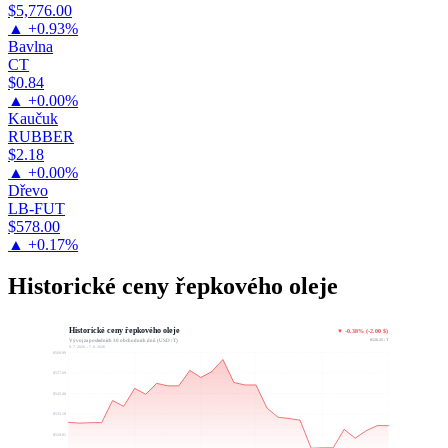
$5,776.00
▲ +0.93%
Bavlna
CT
$0.84
▲ +0.00%
Kaučuk
RUBBER
$2.18
▲ +0.00%
Dřevo
LB-FUT
$578.00
▲ +0.17%
Historické ceny řepkového oleje
Historické ceny řepkového oleje
▼ -0.38% (-2.00 $)
$526.25 / T
Vývoj za posledních 30 obchodních dnů (USD / T)
9. 7. 2026 – 7. 8. 2026
$569.99
$557.69
$545.40
$533.10
$520.81