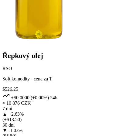
Řepkový olej
RSO
Soft komodity · cena za T
$526.25
+$0.0000
(+0.00%)
24h
≈ 10 876 CZK
7 dní
▲ +2.63%
(+$13.50)
30 dní
▼ -1.03%
($5.50)