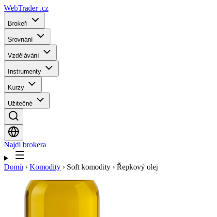
WebTrader
.cz
Brokeři
Srovnání
Vzdělávání
Instrumenty
Kurzy
Užitečné
Najdi brokera
Domů
›
Komodity
›
Soft komodity
›
Řepkový olej