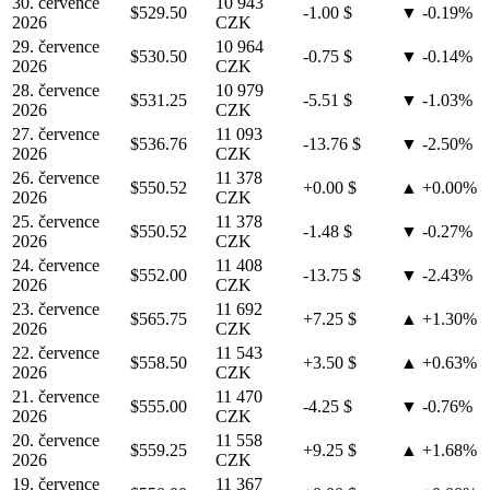
30. července
10 943
$529.50
-1.00 $
▼ -0.19%
2026
CZK
29. července
10 964
$530.50
-0.75 $
▼ -0.14%
2026
CZK
28. července
10 979
$531.25
-5.51 $
▼ -1.03%
2026
CZK
27. července
11 093
$536.76
-13.76 $
▼ -2.50%
2026
CZK
26. července
11 378
$550.52
+0.00 $
▲ +0.00%
2026
CZK
25. července
11 378
$550.52
-1.48 $
▼ -0.27%
2026
CZK
24. července
11 408
$552.00
-13.75 $
▼ -2.43%
2026
CZK
23. července
11 692
$565.75
+7.25 $
▲ +1.30%
2026
CZK
22. července
11 543
$558.50
+3.50 $
▲ +0.63%
2026
CZK
21. července
11 470
$555.00
-4.25 $
▼ -0.76%
2026
CZK
20. července
11 558
$559.25
+9.25 $
▲ +1.68%
2026
CZK
19. července
11 367