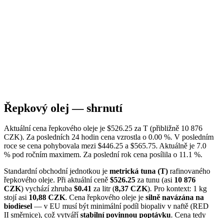
Řepkový olej — shrnutí
Aktuální cena řepkového oleje je $526.25 za T (přibližně 10 876
CZK). Za posledních 24 hodin cena vzrostla o 0.00 %. V posledním
roce se cena pohybovala mezi $446.25 a $565.75. Aktuálně je 7.0
% pod ročním maximem. Za poslední rok cena posílila o 11.1 %.
Standardní obchodní jednotkou je
metrická tuna (T)
rafinovaného
řepkového oleje. Při aktuální ceně
$526.25
za tunu (asi
10 876
CZK
) vychází zhruba
$0.41
za litr (
8,37 CZK
). Pro kontext: 1 kg
stojí asi
10,88 CZK
. Cena řepkového oleje je
silně navázána na
biodiesel
— v EU musí být minimální podíl biopaliv v naftě (RED
II směrnice), což vytváří
stabilní povinnou poptávku
. Cena tedy