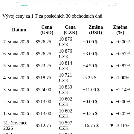
$508.51
9.7.
15.7.
21.7.
26.7.
1.8.
7.8.
WebTrader.cz
RSO • 7. 8. 2026
Vývoj ceny za 1 T za posledních 30 obchodních dnů.
Cena
Cena
Změna
Změna
Datum
(USD)
(CZK)
(USD)
(%)
10 876
7. srpna 2026
$526.25
+0.00 $
▲ +0.00%
CZK
10 876
6. srpna 2026
$526.25
+3.00 $
▲ +0.57%
CZK
10 814
5. srpna 2026
$523.25
+4.50 $
▲ +0.87%
CZK
10 721
4. srpna 2026
$518.75
-5.25 $
▼ -1.00%
CZK
10 830
3. srpna 2026
$524.00
+11.00 $
▲ +2.14%
CZK
10 602
2. srpna 2026
$513.00
+0.00 $
▲ +0.00%
CZK
10 602
1. srpna 2026
$513.00
+0.25 $
▲ +0.05%
CZK
31. července
10 597
$512.75
-16.75 $
▼ -3.16%
2026
CZK