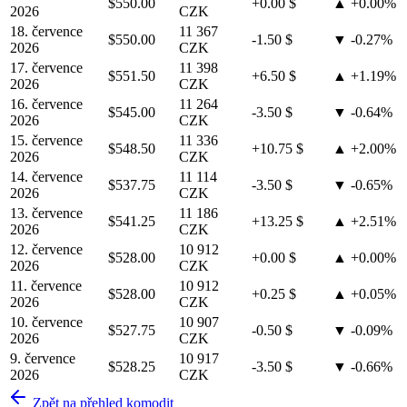
$550.00
+0.00 $
▲ +0.00%
2026
CZK
18. července
11 367
$550.00
-1.50 $
▼ -0.27%
2026
CZK
17. července
11 398
$551.50
+6.50 $
▲ +1.19%
2026
CZK
16. července
11 264
$545.00
-3.50 $
▼ -0.64%
2026
CZK
15. července
11 336
$548.50
+10.75 $
▲ +2.00%
2026
CZK
14. července
11 114
$537.75
-3.50 $
▼ -0.65%
2026
CZK
13. července
11 186
$541.25
+13.25 $
▲ +2.51%
2026
CZK
12. července
10 912
$528.00
+0.00 $
▲ +0.00%
2026
CZK
11. července
10 912
$528.00
+0.25 $
▲ +0.05%
2026
CZK
10. července
10 907
$527.75
-0.50 $
▼ -0.09%
2026
CZK
9. července
10 917
$528.25
-3.50 $
▼ -0.66%
2026
CZK
Zpět na přehled komodit