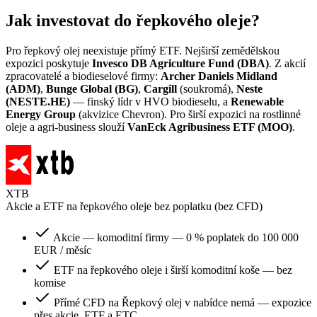
Jak investovat do řepkového oleje?
Pro řepkový olej neexistuje přímý ETF. Nejširší zemědělskou
expozici poskytuje
Invesco DB Agriculture Fund (DBA)
. Z akcií
zpracovatelé a biodieselové firmy:
Archer Daniels Midland
(ADM)
,
Bunge Global (BG)
,
Cargill
(soukromá),
Neste
(NESTE.HE)
— finský lídr v HVO biodieselu, a
Renewable
Energy Group
(akvizice Chevron). Pro širší expozici na rostlinné
oleje a agri-business slouží
VanEck Agribusiness ETF (MOO)
.
XTB
Akcie a ETF na řepkového oleje bez poplatku (bez CFD)
Akcie — komoditní firmy — 0 % poplatek do 100 000
EUR / měsíc
ETF na řepkového oleje i širší komoditní koše — bez
komise
Přímé CFD na Řepkový olej v nabídce nemá — expozice
přes akcie, ETF a ETC