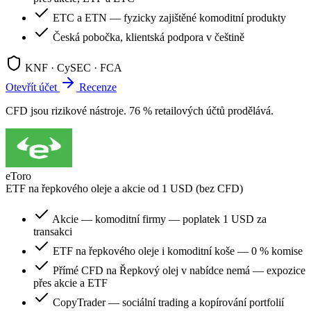
ETC a ETN — fyzicky zajištěné komoditní produkty
Česká pobočka, klientská podpora v češtině
KNF · CySEC · FCA
Otevřít účet
Recenze
CFD jsou rizikové nástroje. 76 % retailových účtů prodělává.
eToro
ETF na řepkového oleje a akcie od 1 USD (bez CFD)
Akcie — komoditní firmy — poplatek 1 USD za
transakci
ETF na řepkového oleje i komoditní koše — 0 % komise
Přímé CFD na Řepkový olej v nabídce nemá — expozice
přes akcie a ETF
CopyTrader — sociální trading a kopírování portfolií