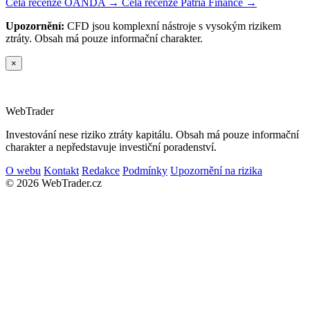
Celá recenze OANDA →
Celá recenze Patria Finance →
Upozornění:
CFD jsou komplexní nástroje s vysokým rizikem
ztráty. Obsah má pouze informační charakter.
×
Web
Trader
Investování nese riziko ztráty kapitálu. Obsah má pouze informační
charakter a nepředstavuje investiční poradenství.
O webu
Kontakt
Redakce
Podmínky
Upozornění na rizika
© 2026 WebTrader.cz