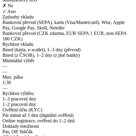
✗ Ne
✓ Ano
Způsoby vkladu
Bankovní převod (SEPA), karta (Visa/Mastercard), Wise, Apple
Pay, Google Pay, Skrill, Neteller
Bankovní převod (CZK zdarma, EUR SEPA 1 EUR, non-SEPA
180 CZK)
Rychlost vkladu
Ihned (karta, e-wallet); 1–3 dny (převod)
Ihned (z ČSOB), 1–2 dny (z jiné banky)
Minimální výběr
—
—
Max. páka
1:30
—
Rychlost výběru
1–3 pracovní dny
1–2 pracovní dny
Ověření účtu (KYC)
Pár minut až 1 den (digitální ověření)
Online registrace, ověření do 1–2 dnů
Doklady totožnosti
Pas, OP, řidičák