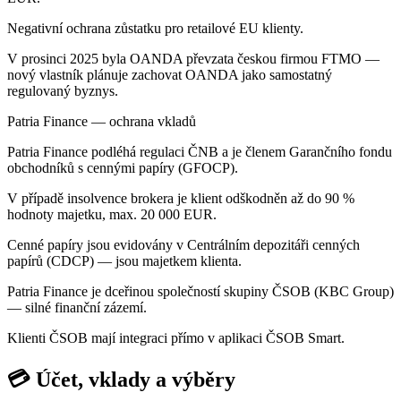
Negativní ochrana zůstatku pro retailové EU klienty.
V prosinci 2025 byla OANDA převzata českou firmou FTMO —
nový vlastník plánuje zachovat OANDA jako samostatný
regulovaný byznys.
Patria Finance — ochrana vkladů
Patria Finance podléhá regulaci ČNB a je členem Garančního fondu
obchodníků s cennými papíry (GFOCP).
V případě insolvence brokera je klient odškodněn až do 90 %
hodnoty majetku, max. 20 000 EUR.
Cenné papíry jsou evidovány v Centrálním depozitáři cenných
papírů (CDCP) — jsou majetkem klienta.
Patria Finance je dceřinou společností skupiny ČSOB (KBC Group)
— silné finanční zázemí.
Klienti ČSOB mají integraci přímo v aplikaci ČSOB Smart.
💳 Účet, vklady a výběry