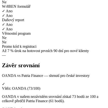
Ne
W-8BEN formulář
✓ Ano
✓ Ano
Daňový report
✓ Ano
✓ Ano
Věrnostní program
Ne
Ne
Promo kód k registraci
Až 7 % úrok na hotovost prvních 90 dní pro nové klienty
—
Závěr srovnání
OANDA vs Patria Finance — shrnutí pro české investory
✓
Vítěz: OANDA (73/100)
OANDA v našem nezávislém srovnání získal 73 bodů ze 100 a
celkově předčil Patria Finance (61 bodů).