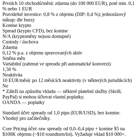
Prvních 10 obchodů/měsíc zdarma (do 100 000 EUR), poté min. 0,1
% nebo 1 EUR
Pravidelné investice: 0,8 % z objemu (DIP: 0,4 %); jednorázový
nákup: dle burzy
Komise krypto
Spread (krypto CFD), bez komise
N/A (kryptoměny nejsou dostupné)
Custody / úschova
Zdarma
0,12 % p.a. z objemu spravovaných aktiv
Směna měn
Variabilní (zahrnut ve spreadu při automatické konverzi)
1,50 %
Neaktivita
10 EUR/měsíc po 12 měsících neaktivity (v některých jurisdikcích)
Ne
* Záleží na způsobu vkladu — některé platební služby (Skrill,
PayPal) si mohou účtovat vlastní poplatky.
OANDA — poplatky
Standard účet: spready od 1,0 pipu (EUR/USD), bez komise.
Vhodný pro začátečníky.
Core Pricing účet: raw spready od 0,0–0,4 pipu + komise $5 na
$100K objemu (~$10 roundturn/lot). Vyžaduje vklad $10 000+.