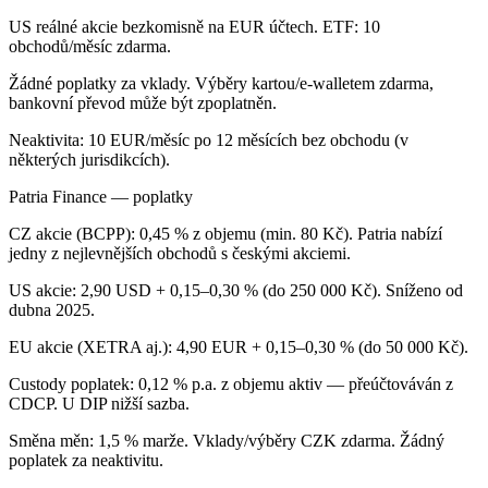
US reálné akcie bezkomisně na EUR účtech. ETF: 10
obchodů/měsíc zdarma.
Žádné poplatky za vklady. Výběry kartou/e-walletem zdarma,
bankovní převod může být zpoplatněn.
Neaktivita: 10 EUR/měsíc po 12 měsících bez obchodu (v
některých jurisdikcích).
Patria Finance — poplatky
CZ akcie (BCPP): 0,45 % z objemu (min. 80 Kč). Patria nabízí
jedny z nejlevnějších obchodů s českými akciemi.
US akcie: 2,90 USD + 0,15–0,30 % (do 250 000 Kč). Sníženo od
dubna 2025.
EU akcie (XETRA aj.): 4,90 EUR + 0,15–0,30 % (do 50 000 Kč).
Custody poplatek: 0,12 % p.a. z objemu aktiv — přeúčtováván z
CDCP. U DIP nižší sazba.
Směna měn: 1,5 % marže. Vklady/výběry CZK zdarma. Žádný
poplatek za neaktivitu.