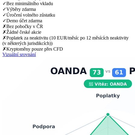
✓
Bez minimálního vkladu
✓
Výběry zdarma
✓
Úročení volného zůstatku
✓
Demo účet zdarma
✗
Bez pobočky v ČR
✗
Žádné české akcie
✗
Poplatek za neaktivitu (10 EUR/měsíc po 12 měsících neaktivity
(v některých jurisdikcích))
✗
Kryptoměny pouze přes CFD
Vizuální srovnání