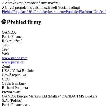
✓
Auto-invest (pravidelné investování)
✗
Chybí propojení s dalšími uživateli (social trading)
Přehled
Regulace
Účet
Produkty
Instrumenty
Poplatky
Platforma
Úročení
🌐 Přehled firmy
OANDA
Patria Finance
Rok založení
1996
1994
Web
www.oanda.com
www.patria.cz
Země
USA / Velká Británie
Česká republika
CEO
Gavin Bambury
Richard Podpiera
Provozovatel
OANDA Europe Markets Ltd (Malta) / OANDA TMS Brokers
S.A. (Polsko)
Patria Finance, a.s.