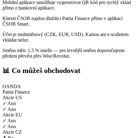
Mobilní aplikace umožňuje vygenerovat QR kód pro rychlý vklad
přímo z bankovní aplikace.
Klienti ČSOB najdou dlaždici Patria Finance přímo v aplikaci
ČSOB Smart.
Účet je multiměnový (CZK, EUR, USD). Kartou ani e-walletem
vkládat nelze.
Směna měn: 1,5 % marže — pro levnější směnu doporučujeme
předem převést přes Wise/Revolut.
📊 Co můžeš obchodovat
OANDA
Patria Finance
Akcie US
✓ Ano
✓ Ano
Akcie EU
✓ Ano
✓ Ano
Akcie CZ
✗ Ne