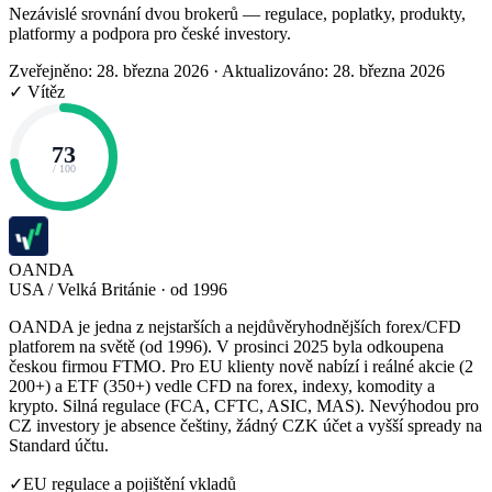
Nezávislé srovnání dvou brokerů — regulace, poplatky, produkty,
platformy a podpora pro české investory.
Zveřejněno: 28. března 2026
·
Aktualizováno: 28. března 2026
✓ Vítěz
73
/ 100
OANDA
USA / Velká Británie · od 1996
OANDA je jedna z nejstarších a nejdůvěryhodnějších forex/CFD
platforem na světě (od 1996). V prosinci 2025 byla odkoupena
českou firmou FTMO. Pro EU klienty nově nabízí i reálné akcie (2
200+) a ETF (350+) vedle CFD na forex, indexy, komodity a
krypto. Silná regulace (FCA, CFTC, ASIC, MAS). Nevýhodou pro
CZ investory je absence češtiny, žádný CZK účet a vyšší spready na
Standard účtu.
✓
EU regulace a pojištění vkladů