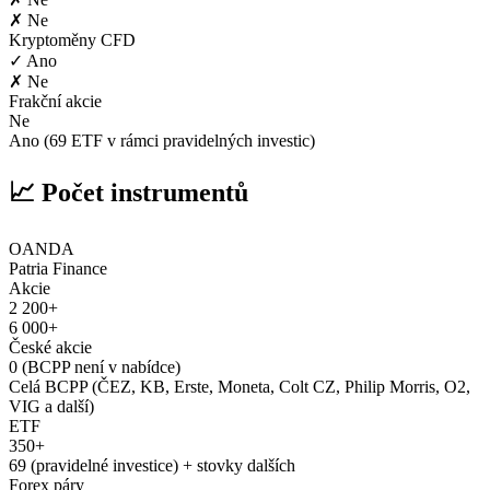
✗ Ne
Kryptoměny CFD
✓ Ano
✗ Ne
Frakční akcie
Ne
Ano (69 ETF v rámci pravidelných investic)
📈 Počet instrumentů
OANDA
Patria Finance
Akcie
2 200+
6 000+
České akcie
0 (BCPP není v nabídce)
Celá BCPP (ČEZ, KB, Erste, Moneta, Colt CZ, Philip Morris, O2,
VIG a další)
ETF
350+
69 (pravidelné investice) + stovky dalších
Forex páry