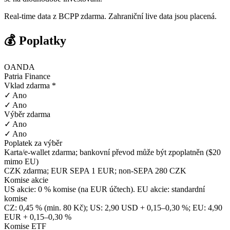
Real-time data z BCPP zdarma. Zahraniční live data jsou placená.
💰 Poplatky
OANDA
Patria Finance
Vklad zdarma *
✓ Ano
✓ Ano
Výběr zdarma
✓ Ano
✓ Ano
Poplatek za výběr
Karta/e-wallet zdarma; bankovní převod může být zpoplatněn ($20
mimo EU)
CZK zdarma; EUR SEPA 1 EUR; non-SEPA 280 CZK
Komise akcie
US akcie: 0 % komise (na EUR účtech). EU akcie: standardní
komise
CZ: 0,45 % (min. 80 Kč); US: 2,90 USD + 0,15–0,30 %; EU: 4,90
EUR + 0,15–0,30 %
Komise ETF