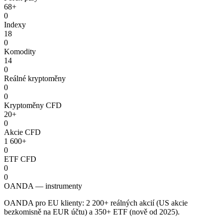
68+
0
Indexy
18
0
Komodity
14
0
Reálné kryptoměny
0
0
Kryptoměny CFD
20+
0
Akcie CFD
1 600+
0
ETF CFD
0
0
OANDA — instrumenty
OANDA pro EU klienty: 2 200+ reálných akcií (US akcie
bezkomisně na EUR účtu) a 350+ ETF (nově od 2025).