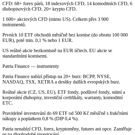
CFD: 68+ forex párů, 18 indexových CFD, 14 komoditních CFD, 6
dluhopisových CFD, 20+ krypto CFD.
1 600+ akciových CFD (mimo US). Celkem přes 3 900
instrumentů.
Prvních 10 ETF obchodů měsíčně bez komise (do obratu 100 000
EUR), poté min. 0,1 % nebo 1 EUR.
US reálné akcie bezkomisně na EUR účtech. EU akcie se
standardními komisemi.
Patria Finance — instrumenty
Patria Finance nabízí přístup na 20+ burz: BCPP, NYSE,
NASDAQ, TSX, XETRA a desítky dalších evropských burz.
Reálné akcie (CZ, US, EU), ETF fondy, podílové fondy, státní a
korporátní dluhopisy, investiční certifikáty, warranty, komoditní
ETC.
Pravidelné investování do 69 ETF od 500 Kč měsíčně s frakčními
nákupy a poplatkem 0,8 % (DIP 0,4 %).
Patria nenabízí CFD, forex, kryptoměny, futures ani opce. Zaměřuje
se na dlouhodobé investování.