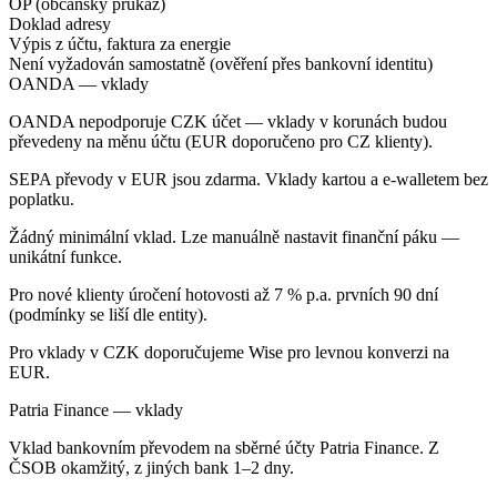
OP (občanský průkaz)
Doklad adresy
Výpis z účtu, faktura za energie
Není vyžadován samostatně (ověření přes bankovní identitu)
OANDA — vklady
OANDA nepodporuje CZK účet — vklady v korunách budou
převedeny na měnu účtu (EUR doporučeno pro CZ klienty).
SEPA převody v EUR jsou zdarma. Vklady kartou a e-walletem bez
poplatku.
Žádný minimální vklad. Lze manuálně nastavit finanční páku —
unikátní funkce.
Pro nové klienty úročení hotovosti až 7 % p.a. prvních 90 dní
(podmínky se liší dle entity).
Pro vklady v CZK doporučujeme Wise pro levnou konverzi na
EUR.
Patria Finance — vklady
Vklad bankovním převodem na sběrné účty Patria Finance. Z
ČSOB okamžitý, z jiných bank 1–2 dny.