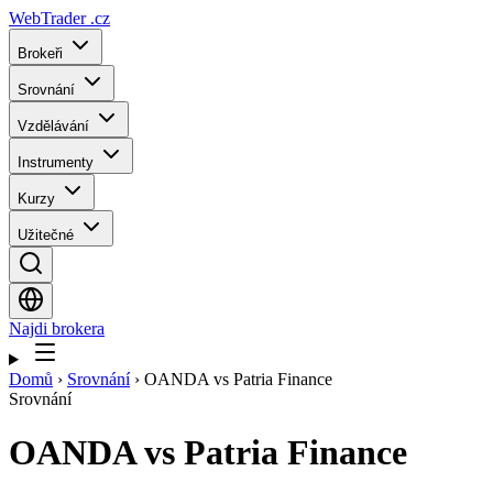
WebTrader
.cz
Brokeři
Srovnání
Vzdělávání
Instrumenty
Kurzy
Užitečné
Najdi brokera
Domů
›
Srovnání
›
OANDA vs Patria Finance
Srovnání
OANDA
vs
Patria Finance