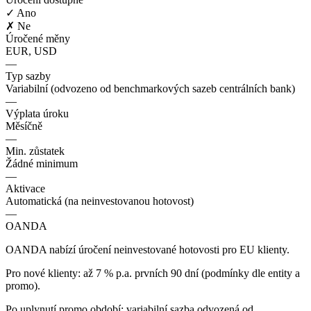
✓ Ano
✗ Ne
Úročené měny
EUR, USD
—
Typ sazby
Variabilní (odvozeno od benchmarkových sazeb centrálních bank)
—
Výplata úroku
Měsíčně
—
Min. zůstatek
Žádné minimum
—
Aktivace
Automatická (na neinvestovanou hotovost)
—
OANDA
OANDA nabízí úročení neinvestované hotovosti pro EU klienty.
Pro nové klienty: až 7 % p.a. prvních 90 dní (podmínky dle entity a
promo).
Po uplynutí promo období: variabilní sazba odvozená od