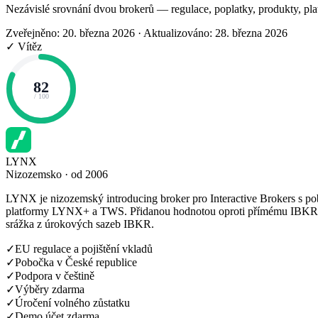
Nezávislé srovnání dvou brokerů — regulace, poplatky, produkty, pla
Zveřejněno: 20. března 2026
·
Aktualizováno: 28. března 2026
✓ Vítěz
82
/ 100
LYNX
Nizozemsko · od 2006
LYNX je nizozemský introducing broker pro Interactive Brokers s po
platformy LYNX+ a TWS. Přidanou hodnotou oproti přímému IBKR je 
srážka z úrokových sazeb IBKR.
✓
EU regulace a pojištění vkladů
✓
Pobočka v České republice
✓
Podpora v češtině
✓
Výběry zdarma
✓
Úročení volného zůstatku
✓
Demo účet zdarma