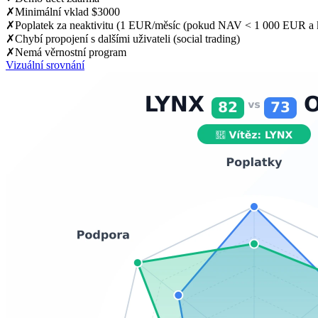
✗
Minimální vklad $3000
✗
Poplatek za neaktivitu (1 EUR/měsíc (pokud NAV < 1 000 EUR a
✗
Chybí propojení s dalšími uživateli (social trading)
✗
Nemá věrnostní program
Vizuální srovnání