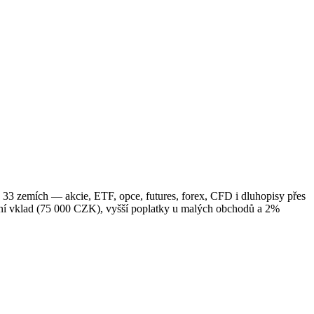
33 zemích — akcie, ETF, opce, futures, forex, CFD i dluhopisy přes
ní vklad (75 000 CZK), vyšší poplatky u malých obchodů a 2%