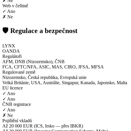
✗ Ne
Web v češtině
✓ Ano
✗ Ne
🛡️ Regulace a bezpečnost
LYNX
OANDA
Regulátoři
AFM, DNB (Nizozemsko), ČNB
FCA, CFTC/NFA, ASIC, MAS, CIRO, JFSA, MFSA
Regulované země
Nizozemsko, Česká republika, Evropská unie
Velká Británie, USA, Austrálie, Singapur, Kanada, Japonsko, Malta
EU licence
✓ Ano
✓ Ano
ČNB registrace
✓ Ano
✗ Ne
Pojištění vkladů
Až 20 000 EUR (ICS, Irsko — přes IBKR)