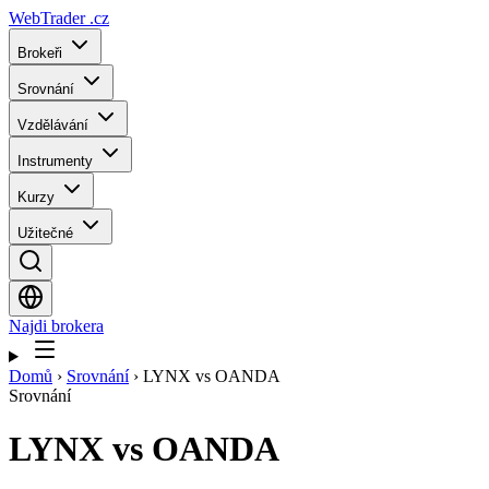
WebTrader
.cz
Brokeři
Srovnání
Vzdělávání
Instrumenty
Kurzy
Užitečné
Najdi brokera
Domů
›
Srovnání
›
LYNX vs OANDA
Srovnání
LYNX
vs
OANDA