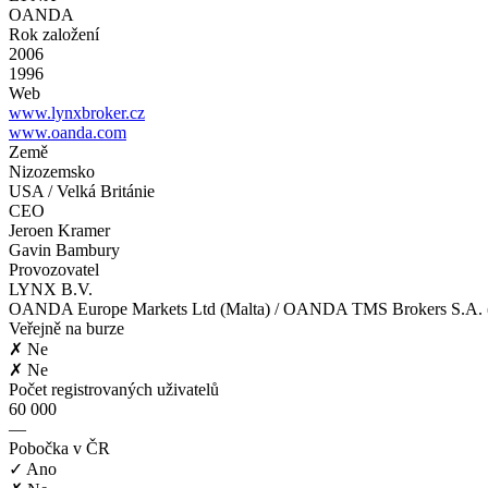
OANDA
Rok založení
2006
1996
Web
www.lynxbroker.cz
www.oanda.com
Země
Nizozemsko
USA / Velká Británie
CEO
Jeroen Kramer
Gavin Bambury
Provozovatel
LYNX B.V.
OANDA Europe Markets Ltd (Malta) / OANDA TMS Brokers S.A. (
Veřejně na burze
✗ Ne
✗ Ne
Počet registrovaných uživatelů
60 000
—
Pobočka v ČR
✓ Ano