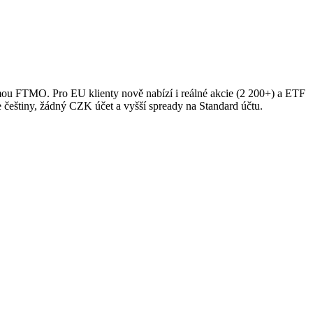
mou FTMO. Pro EU klienty nově nabízí i reálné akcie (2 200+) a ETF
eštiny, žádný CZK účet a vyšší spready na Standard účtu.