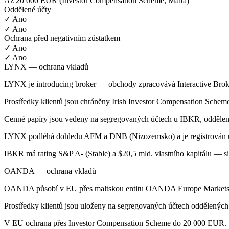
Až 20 000 EUR (Investor Compensation Scheme, Malta)
Oddělené účty
✓ Ano
✓ Ano
Ochrana před negativním zůstatkem
✓ Ano
✓ Ano
LYNX — ochrana vkladů
LYNX je introducing broker — obchody zpracovává Interactive Broke
Prostředky klientů jsou chráněny Irish Investor Compensation Sche
Cenné papíry jsou vedeny na segregovaných účtech u IBKR, odděl
LYNX podléhá dohledu AFM a DNB (Nizozemsko) a je registrován
IBKR má rating S&P A- (Stable) a $20,5 mld. vlastního kapitálu — si
OANDA — ochrana vkladů
OANDA působí v EU přes maltskou entitu OANDA Europe Market
Prostředky klientů jsou uloženy na segregovaných účtech oddělených 
V EU ochrana přes Investor Compensation Scheme do 20 000 EUR.