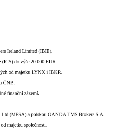
rs Ireland Limited (IBIE).
me (ICS) do výše 20 000 EUR.
ených od majetku LYNX i IBKR.
 u ČNB.
lné finanční zázemí.
s Ltd (MFSA) a polskou OANDA TMS Brokers S.A.
od majetku společnosti.