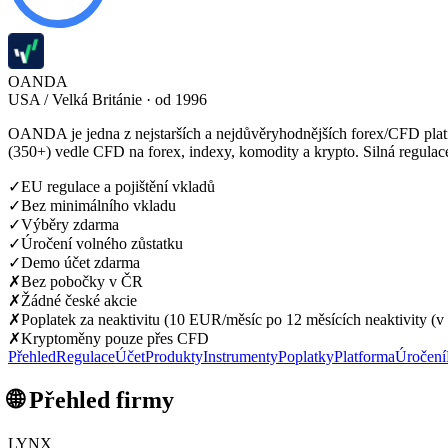
OANDA
USA / Velká Británie · od 1996
OANDA je jedna z nejstarších a nejdůvěryhodnějších forex/CFD plat
(350+) vedle CFD na forex, indexy, komodity a krypto. Silná regul
✓
EU regulace a pojištění vkladů
✓
Bez minimálního vkladu
✓
Výběry zdarma
✓
Úročení volného zůstatku
✓
Demo účet zdarma
✗
Bez pobočky v ČR
✗
Žádné české akcie
✗
Poplatek za neaktivitu (10 EUR/měsíc po 12 měsících neaktivity (v 
✗
Kryptoměny pouze přes CFD
Přehled
Regulace
Účet
Produkty
Instrumenty
Poplatky
Platforma
Úročení
🌐 Přehled firmy
LYNX