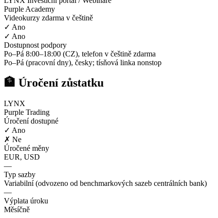
LYNX Investiční portál / Webináře
Purple Academy
Videokurzy zdarma v češtině
✓ Ano
✓ Ano
Dostupnost podpory
Po–Pá 8:00–18:00 (CZ), telefon v češtině zdarma
Po–Pá (pracovní dny), česky; tísňová linka nonstop
🏦 Úročení zůstatku
LYNX
Purple Trading
Úročení dostupné
✓ Ano
✗ Ne
Úročené měny
EUR, USD
—
Typ sazby
Variabilní (odvozeno od benchmarkových sazeb centrálních bank)
—
Výplata úroku
Měsíčně