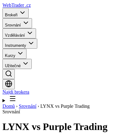
WebTrader
.cz
Brokeři
Srovnání
Vzdělávání
Instrumenty
Kurzy
Užitečné
Najdi brokera
Domů
›
Srovnání
›
LYNX vs Purple Trading
Srovnání
LYNX
vs
Purple Trading