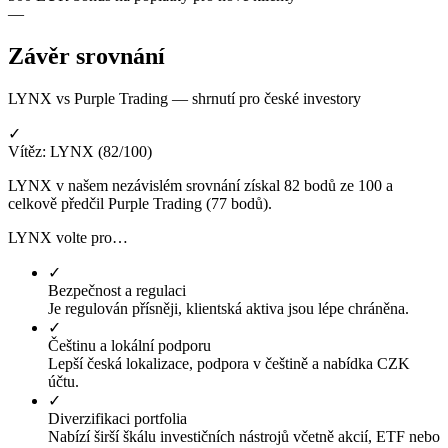
—
Závěr srovnání
LYNX vs Purple Trading — shrnutí pro české investory
✓
Vítěz: LYNX (82/100)
LYNX v našem nezávislém srovnání získal 82 bodů ze 100 a
celkově předčil Purple Trading (77 bodů).
LYNX volte pro…
✓
Bezpečnost a regulaci
Je regulován přísněji, klientská aktiva jsou lépe chráněna.
✓
Češtinu a lokální podporu
Lepší česká lokalizace, podpora v češtině a nabídka CZK
účtu.
✓
Diverzifikaci portfolia
Nabízí širší škálu investičních nástrojů včetně akcií, ETF nebo