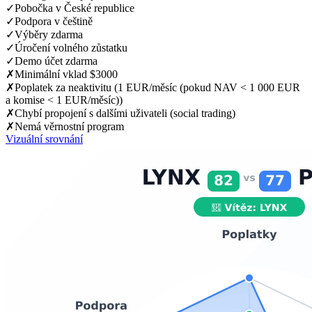
✓
Pobočka v České republice
✓
Podpora v češtině
✓
Výběry zdarma
✓
Úročení volného zůstatku
✓
Demo účet zdarma
✗
Minimální vklad $3000
✗
Poplatek za neaktivitu (1 EUR/měsíc (pokud NAV < 1 000 EUR
a komise < 1 EUR/měsíc))
✗
Chybí propojení s dalšími uživateli (social trading)
✗
Nemá věrnostní program
Vizuální srovnání