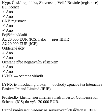
Kypr, Česká republika, Slovensko, Velká Británie (registrace)
EU licence
✓ Ano
✓ Ano
ČNB registrace
✓ Ano
✓ Ano
Pojištění vkladů
Až 20 000 EUR (ICS, Irsko — přes IBKR)
Až 20 000 EUR (ICF)
Oddělené účty
✓ Ano
✓ Ano
Ochrana před negativním zůstatkem
✓ Ano
✓ Ano
LYNX — ochrana vkladů
LYNX je introducing broker — obchody zpracovává Interactive
Brokers Ireland Limited (IBIE).
Prostředky klientů jsou chráněny Irish Investor Compensation
Scheme (ICS) do výše 20 000 EUR.
Cenné papíry jsou vedeny na segregovaných účtech u IBKR,