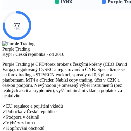
77
/ 100
Purple Trading
Kypr / Česká republika · od 2016
Purple Trading je CFD/forex broker s českými kořeny (CEO David
Varga), regulovaný CySEC a registrovaný u ČNB. Specializuje se
na forex trading s STP/ECN exekucí, spready od 0,3 pipu a
platformami MT4 a cTrader. Nabízí copy trading, účet v CZK a
českou podporu. Nevýhodou je omezený výběr instrumentů (bez
reálných akcií a kryptoměn), vyšší minimální vklad a poplatek za
neaktivitu.
✓
EU regulace a pojištění vkladů
✓
Pobočka v České republice
✓
Podpora v češtině
✓
Výběry zdarma
✓
Kopírování obchodů