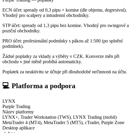
ECN účet: spready od 0,3 pipu + komise (dle objemu, degresivní).
Vhodný pro scalpery a intradenní obchodníky.
STP účet: spready od 1,3 pipu bez komise. Vhodný pro swingové a
poziční obchodníky.
PRO účet: profesionální podmínky s pákou až 1:500 (po splnění
podmínek).
Žádné poplatky za vklady a výběry v CZK. Konverze měn při
obchodu v jiné měně probíhá automaticky.
Poplatek za neaktivitu se účtuje při dlouhodobé nečinnosti na účtu.
💻 Platforma a podpora
LYNX
Purple Trading
Název platformy
LYNX+, Trader Workstation (TWS), LYNX Trading (mobil)
MetaTrader 4 (MT4), MetaTrader 5 (MT5), cTrader, Purple Zone
Desktop aplikace