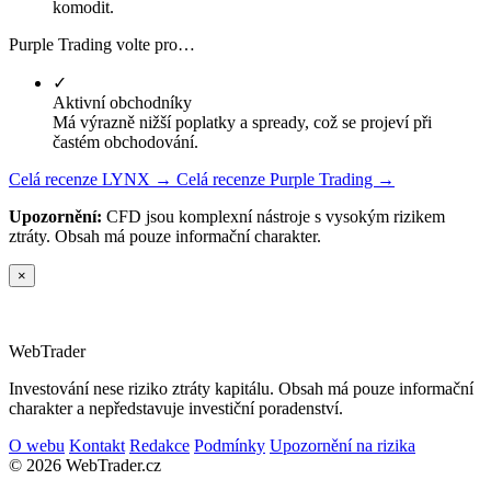
komodit.
Purple Trading volte pro…
✓
Aktivní obchodníky
Má výrazně nižší poplatky a spready, což se projeví při
častém obchodování.
Celá recenze LYNX →
Celá recenze Purple Trading →
Upozornění:
CFD jsou komplexní nástroje s vysokým rizikem
ztráty. Obsah má pouze informační charakter.
×
Web
Trader
Investování nese riziko ztráty kapitálu. Obsah má pouze informační
charakter a nepředstavuje investiční poradenství.
O webu
Kontakt
Redakce
Podmínky
Upozornění na rizika
© 2026 WebTrader.cz