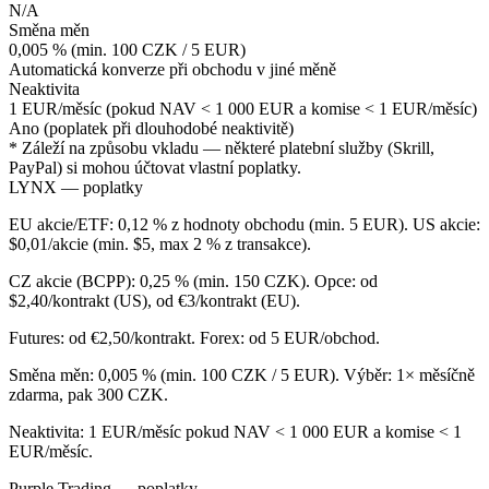
N/A
Směna měn
0,005 % (min. 100 CZK / 5 EUR)
Automatická konverze při obchodu v jiné měně
Neaktivita
1 EUR/měsíc (pokud NAV < 1 000 EUR a komise < 1 EUR/měsíc)
Ano (poplatek při dlouhodobé neaktivitě)
* Záleží na způsobu vkladu — některé platební služby (Skrill,
PayPal) si mohou účtovat vlastní poplatky.
LYNX — poplatky
EU akcie/ETF: 0,12 % z hodnoty obchodu (min. 5 EUR). US akcie:
$0,01/akcie (min. $5, max 2 % z transakce).
CZ akcie (BCPP): 0,25 % (min. 150 CZK). Opce: od
$2,40/kontrakt (US), od €3/kontrakt (EU).
Futures: od €2,50/kontrakt. Forex: od 5 EUR/obchod.
Směna měn: 0,005 % (min. 100 CZK / 5 EUR). Výběr: 1× měsíčně
zdarma, pak 300 CZK.
Neaktivita: 1 EUR/měsíc pokud NAV < 1 000 EUR a komise < 1
EUR/měsíc.
Purple Trading — poplatky