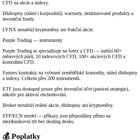
CFD na akcie a indexy.
Dluhopisy (státní i korporátní), warranty, strukturované produkty a
investiční fondy.
LYNX nenabízí kryptoměny ani frakční akcie.
Purple Trading — instrumenty
Purple Trading se specializuje na forex a CFD — nabízí 60+
měnových párů, 10 indexových CFD, 100+ akciových CFD a
komoditní CFD.
Futures kontrakty na vybrané zemědělské komodity, státní dluhopisy
a indexy. Celkem přes 200 instrumentů.
ETF jsou dostupné pouze přes investiční účet (pasivní strategie),
nikoliv pro aktivní obchodování.
Broker nenabízí reálné akcie, dluhopisy ani kryptoměny.
STP/ECN model — příkazy jsou přeposílány přímo na
mezibankovní trh bez dealing desku.
💰 Poplatky