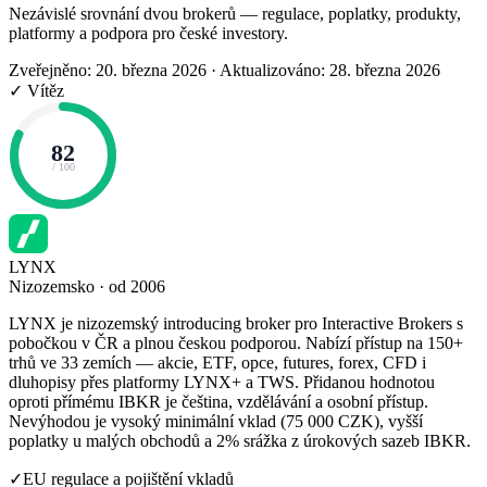
Nezávislé srovnání dvou brokerů — regulace, poplatky, produkty,
platformy a podpora pro české investory.
Zveřejněno: 20. března 2026
·
Aktualizováno: 28. března 2026
✓ Vítěz
82
/ 100
LYNX
Nizozemsko · od 2006
LYNX je nizozemský introducing broker pro Interactive Brokers s
pobočkou v ČR a plnou českou podporou. Nabízí přístup na 150+
trhů ve 33 zemích — akcie, ETF, opce, futures, forex, CFD i
dluhopisy přes platformy LYNX+ a TWS. Přidanou hodnotou
oproti přímému IBKR je čeština, vzdělávání a osobní přístup.
Nevýhodou je vysoký minimální vklad (75 000 CZK), vyšší
poplatky u malých obchodů a 2% srážka z úrokových sazeb IBKR.
✓
EU regulace a pojištění vkladů