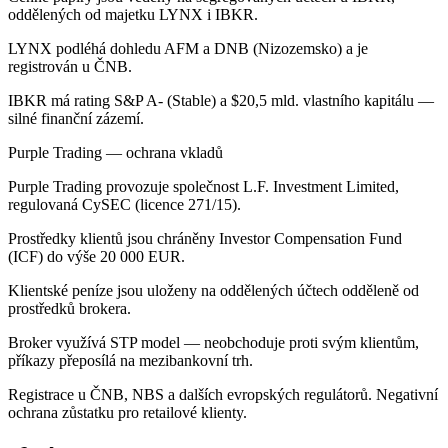
oddělených od majetku LYNX i IBKR.
LYNX podléhá dohledu AFM a DNB (Nizozemsko) a je
registrován u ČNB.
IBKR má rating S&P A- (Stable) a $20,5 mld. vlastního kapitálu —
silné finanční zázemí.
Purple Trading — ochrana vkladů
Purple Trading provozuje společnost L.F. Investment Limited,
regulovaná CySEC (licence 271/15).
Prostředky klientů jsou chráněny Investor Compensation Fund
(ICF) do výše 20 000 EUR.
Klientské peníze jsou uloženy na oddělených účtech odděleně od
prostředků brokera.
Broker využívá STP model — neobchoduje proti svým klientům,
příkazy přeposílá na mezibankovní trh.
Registrace u ČNB, NBS a dalších evropských regulátorů. Negativní
ochrana zůstatku pro retailové klienty.