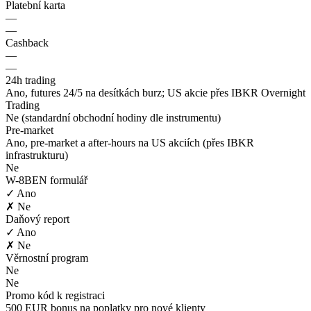
Platební karta
—
—
Cashback
—
—
24h trading
Ano, futures 24/5 na desítkách burz; US akcie přes IBKR Overnight
Trading
Ne (standardní obchodní hodiny dle instrumentu)
Pre-market
Ano, pre-market a after-hours na US akciích (přes IBKR
infrastrukturu)
Ne
W-8BEN formulář
✓ Ano
✗ Ne
Daňový report
✓ Ano
✗ Ne
Věrnostní program
Ne
Ne
Promo kód k registraci
500 EUR bonus na poplatky pro nové klienty