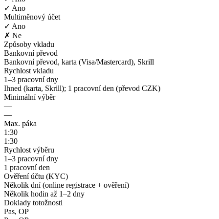
✓ Ano
Multiměnový účet
✓ Ano
✗ Ne
Způsoby vkladu
Bankovní převod
Bankovní převod, karta (Visa/Mastercard), Skrill
Rychlost vkladu
1–3 pracovní dny
Ihned (karta, Skrill); 1 pracovní den (převod CZK)
Minimální výběr
—
—
Max. páka
1:30
1:30
Rychlost výběru
1–3 pracovní dny
1 pracovní den
Ověření účtu (KYC)
Několik dní (online registrace + ověření)
Několik hodin až 1–2 dny
Doklady totožnosti
Pas, OP