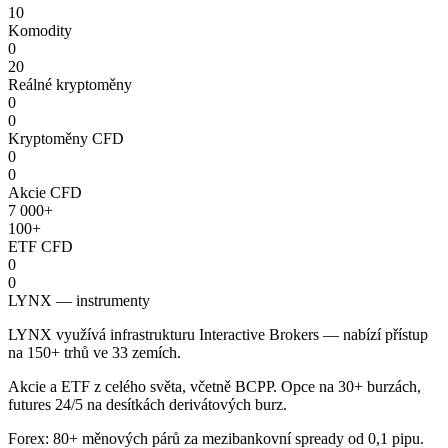
10
Komodity
0
20
Reálné kryptoměny
0
0
Kryptoměny CFD
0
0
Akcie CFD
7 000+
100+
ETF CFD
0
0
LYNX — instrumenty
LYNX využívá infrastrukturu Interactive Brokers — nabízí přístup
na 150+ trhů ve 33 zemích.
Akcie a ETF z celého světa, včetně BCPP. Opce na 30+ burzách,
futures 24/5 na desítkách derivátových burz.
Forex: 80+ měnových párů za mezibankovní spready od 0,1 pipu.