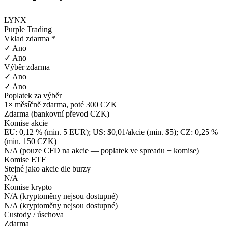
LYNX
Purple Trading
Vklad zdarma *
✓ Ano
✓ Ano
Výběr zdarma
✓ Ano
✓ Ano
Poplatek za výběr
1× měsíčně zdarma, poté 300 CZK
Zdarma (bankovní převod CZK)
Komise akcie
EU: 0,12 % (min. 5 EUR); US: $0,01/akcie (min. $5); CZ: 0,25 %
(min. 150 CZK)
N/A (pouze CFD na akcie — poplatek ve spreadu + komise)
Komise ETF
Stejné jako akcie dle burzy
N/A
Komise krypto
N/A (kryptoměny nejsou dostupné)
N/A (kryptoměny nejsou dostupné)
Custody / úschova
Zdarma