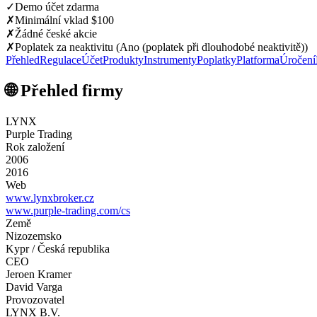
✓
Demo účet zdarma
✗
Minimální vklad $100
✗
Žádné české akcie
✗
Poplatek za neaktivitu (Ano (poplatek při dlouhodobé neaktivitě))
Přehled
Regulace
Účet
Produkty
Instrumenty
Poplatky
Platforma
Úročení
🌐 Přehled firmy
LYNX
Purple Trading
Rok založení
2006
2016
Web
www.lynxbroker.cz
www.purple-trading.com/cs
Země
Nizozemsko
Kypr / Česká republika
CEO
Jeroen Kramer
David Varga
Provozovatel
LYNX B.V.