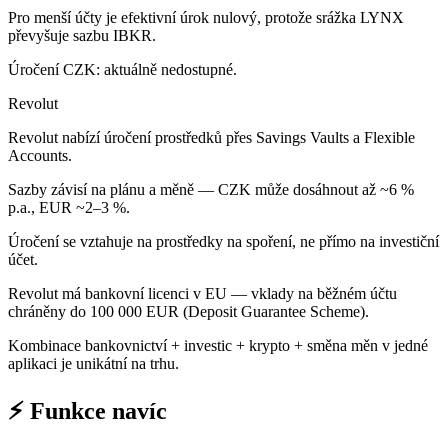
Pro menší účty je efektivní úrok nulový, protože srážka LYNX
převyšuje sazbu IBKR.
Úročení CZK: aktuálně nedostupné.
Revolut
Revolut nabízí úročení prostředků přes Savings Vaults a Flexible
Accounts.
Sazby závisí na plánu a měně — CZK může dosáhnout až ~6 %
p.a., EUR ~2–3 %.
Úročení se vztahuje na prostředky na spoření, ne přímo na investiční
účet.
Revolut má bankovní licenci v EU — vklady na běžném účtu
chráněny do 100 000 EUR (Deposit Guarantee Scheme).
Kombinace bankovnictví + investic + krypto + směna měn v jedné
aplikaci je unikátní na trhu.
⚡ Funkce navíc