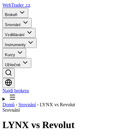
WebTrader
.cz
Brokeři
Srovnání
Vzdělávání
Instrumenty
Kurzy
Užitečné
Najdi brokera
Domů
›
Srovnání
›
LYNX vs Revolut
Srovnání
LYNX
vs
Revolut