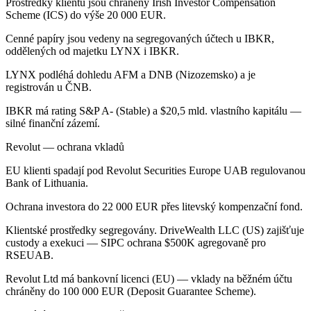
Prostředky klientů jsou chráněny Irish Investor Compensation
Scheme (ICS) do výše 20 000 EUR.
Cenné papíry jsou vedeny na segregovaných účtech u IBKR,
oddělených od majetku LYNX i IBKR.
LYNX podléhá dohledu AFM a DNB (Nizozemsko) a je
registrován u ČNB.
IBKR má rating S&P A- (Stable) a $20,5 mld. vlastního kapitálu —
silné finanční zázemí.
Revolut — ochrana vkladů
EU klienti spadají pod Revolut Securities Europe UAB regulovanou
Bank of Lithuania.
Ochrana investora do 22 000 EUR přes litevský kompenzační fond.
Klientské prostředky segregovány. DriveWealth LLC (US) zajišťuje
custody a exekuci — SIPC ochrana $500K agregovaně pro
RSEUAB.
Revolut Ltd má bankovní licenci (EU) — vklady na běžném účtu
chráněny do 100 000 EUR (Deposit Guarantee Scheme).