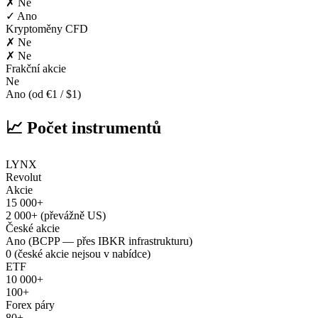
✗ Ne
✓ Ano
Kryptoměny CFD
✗ Ne
✗ Ne
Frakční akcie
Ne
Ano (od €1 / $1)
📈 Počet instrumentů
LYNX
Revolut
Akcie
15 000+
2 000+ (převážně US)
České akcie
Ano (BCPP — přes IBKR infrastrukturu)
0 (české akcie nejsou v nabídce)
ETF
10 000+
100+
Forex páry
80+