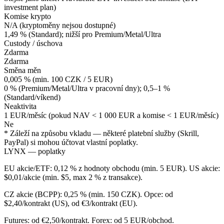
investment plan)
Komise krypto
N/A (kryptoměny nejsou dostupné)
1,49 % (Standard); nižší pro Premium/Metal/Ultra
Custody / úschova
Zdarma
Zdarma
Směna měn
0,005 % (min. 100 CZK / 5 EUR)
0 % (Premium/Metal/Ultra v pracovní dny); 0,5–1 %
(Standard/víkend)
Neaktivita
1 EUR/měsíc (pokud NAV < 1 000 EUR a komise < 1 EUR/měsíc)
Ne
* Záleží na způsobu vkladu — některé platební služby (Skrill,
PayPal) si mohou účtovat vlastní poplatky.
LYNX — poplatky
EU akcie/ETF: 0,12 % z hodnoty obchodu (min. 5 EUR). US akcie:
$0,01/akcie (min. $5, max 2 % z transakce).
CZ akcie (BCPP): 0,25 % (min. 150 CZK). Opce: od
$2,40/kontrakt (US), od €3/kontrakt (EU).
Futures: od €2,50/kontrakt. Forex: od 5 EUR/obchod.