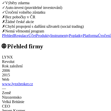
✓
Výběry zdarma
✓
Auto-invest (pravidelné investování)
✓
Úročení volného zůstatku
✗
Bez pobočky v ČR
✗
Žádné české akcie
✗
Chybí propojení s dalšími uživateli (social trading)
✗
Nemá věrnostní program
Přehled
Regulace
Účet
Produkty
Instrumenty
Poplatky
Platforma
Úročení
🌐 Přehled firmy
LYNX
Revolut
Rok založení
2006
2015
Web
www.lynxbroker.cz
—
Země
Nizozemsko
Velká Británie
CEO
Jeroen Kramer