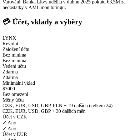
Varování: Banka Litvy udělila v dubnu 2025 pokutu €3,5M za
nedostatky v AML monitoringu.
💳 Účet, vklady a výběry
LYNX
Revolut
Založení účtu
Bez minima
Bez minima
Vedení účtu
Zdarma
Zdarma
Minimální vklad
$3000
Bez omezení
Měny účtu
CZK, EUR, USD, GBP, PLN + 19 dalších (celkem 24)
CZK, EUR, USD, GBP + 30 dalších měn
Účet v CZK
✓ Ano
✓ Ano
Účet v EUR