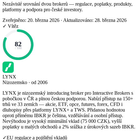
Nezávislé srovnání dvou brokerů — regulace, poplatky, produkty,
platformy a podpora pro české investory.
Zveřejněno: 20. března 2026
·
Aktualizováno: 28. března 2026
✓ Vítěz
82
/ 100
LYNX
Nizozemsko · od 2006
LYNX je nizozemský introducing broker pro Interactive Brokers s
pobočkou v ČR a plnou českou podporou. Nabízí přístup na 150+
trhů ve 33 zemích — akcie, ETF, opce, futures, forex, CFD i
dluhopisy přes platformy LYNX+ a TWS. Přidanou hodnotou
oproti přímému IBKR je čeština, vzdělávání a osobní přístup.
Nevýhodou je vysoký minimální vklad (75 000 CZK), vyšší
poplatky u malých obchodů a 2% srážka z úrokových sazeb IBKR.
✓
EU regulace a pojištění vkladů