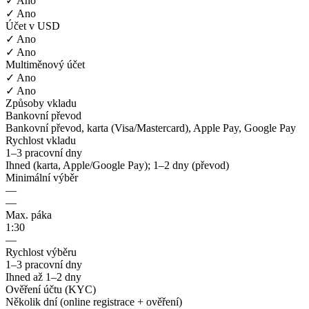
✓ Ano
✓ Ano
Účet v USD
✓ Ano
✓ Ano
Multiměnový účet
✓ Ano
✓ Ano
Způsoby vkladu
Bankovní převod
Bankovní převod, karta (Visa/Mastercard), Apple Pay, Google Pay
Rychlost vkladu
1–3 pracovní dny
Ihned (karta, Apple/Google Pay); 1–2 dny (převod)
Minimální výběr
—
—
Max. páka
1:30
—
Rychlost výběru
1–3 pracovní dny
Ihned až 1–2 dny
Ověření účtu (KYC)
Několik dní (online registrace + ověření)