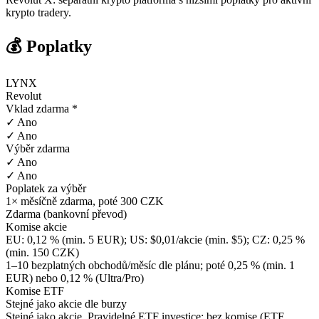
krypto tradery.
💰 Poplatky
LYNX
Revolut
Vklad zdarma *
✓ Ano
✓ Ano
Výběr zdarma
✓ Ano
✓ Ano
Poplatek za výběr
1× měsíčně zdarma, poté 300 CZK
Zdarma (bankovní převod)
Komise akcie
EU: 0,12 % (min. 5 EUR); US: $0,01/akcie (min. $5); CZ: 0,25 %
(min. 150 CZK)
1–10 bezplatných obchodů/měsíc dle plánu; poté 0,25 % (min. 1
EUR) nebo 0,12 % (Ultra/Pro)
Komise ETF
Stejné jako akcie dle burzy
Stejné jako akcie. Pravidelné ETF investice: bez komise (ETF