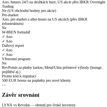
Ano, futures 24/5 na desítkách burz; US akcie přes IBKR Overnight
Trading
Ne (US obchodní hodiny pro akcie)
Pre-market
Ano, pre-market a after-hours na US akciích (přes IBKR
infrastrukturu)
Ne
W-8BEN formulář
✓ Ano
✓ Ano
Daňový report
✓ Ano
✓ Ano
Věrnostní program
Ne
RevPoints za platby kartou; Metal/Ultra prémiové výhody (lounge,
pojištění aj.)
Promo kód k registraci
500 EUR bonus na poplatky pro nové klienty
—
Závěr srovnání
LYNX vs Revolut — shrnutí pro české investory