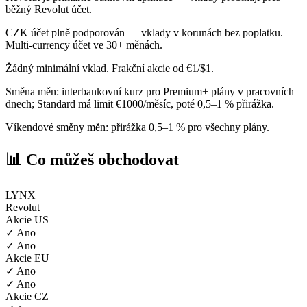
běžný Revolut účet.
CZK účet plně podporován — vklady v korunách bez poplatku.
Multi-currency účet ve 30+ měnách.
Žádný minimální vklad. Frakční akcie od €1/$1.
Směna měn: interbankovní kurz pro Premium+ plány v pracovních
dnech; Standard má limit €1000/měsíc, poté 0,5–1 % přirážka.
Víkendové směny měn: přirážka 0,5–1 % pro všechny plány.
📊 Co můžeš obchodovat
LYNX
Revolut
Akcie US
✓ Ano
✓ Ano
Akcie EU
✓ Ano
✓ Ano
Akcie CZ