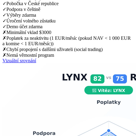
✓
Pobočka v České republice
✓
Podpora v češtině
✓
Výběry zdarma
✓
Úročení volného zůstatku
✓
Demo účet zdarma
✗
Minimální vklad $3000
✗
Poplatek za neaktivitu (1 EUR/měsíc (pokud NAV < 1 000 EUR
a komise < 1 EUR/měsíc))
✗
Chybí propojení s dalšími uživateli (social trading)
✗
Nemá věrnostní program
Vizuální srovnání