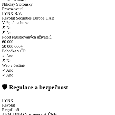
Nikolay Storonsky
Provozovatel
LYNX B.V.
Revolut Securities Europe UAB
Veřejně na burze
✗ Ne
✗ Ne
Počet registrovaných uživatelů
60 000
50 000 000+
Pobočka v ČR
✓ Ano
✗ Ne
Web v češtině
✓ Ano
✓ Ano
🛡️ Regulace a bezpečnost
LYNX
Revolut
Regulátoři
AFM, DNB (Nizozemsko), ČNB