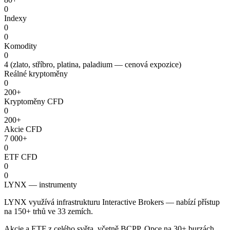
0
Indexy
0
0
Komodity
0
4 (zlato, stříbro, platina, paladium — cenová expozice)
Reálné kryptoměny
0
200+
Kryptoměny CFD
0
200+
Akcie CFD
7 000+
0
ETF CFD
0
0
LYNX — instrumenty
LYNX využívá infrastrukturu Interactive Brokers — nabízí přístup
na 150+ trhů ve 33 zemích.
Akcie a ETF z celého světa, včetně BCPP. Opce na 30+ burzách,