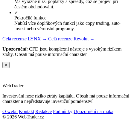
Má výrazně nižší poplatky a spready, což se projeví při
častém obchodování.
✓
Pokročilé funkce
Nabízí více doplňkových funkcí jako copy trading, auto-
invest nebo věrnostní programy.
Celá recenze LYNX →
Celá recenze Revolut →
Upozornění:
CFD jsou komplexní nástroje s vysokým rizikem
ztráty. Obsah má pouze informační charakter.
×
Web
Trader
Investování nese riziko ztráty kapitálu. Obsah má pouze informační
charakter a nepředstavuje investiční poradenství.
O webu
Kontakt
Redakce
Podmínky
Upozornění na rizika
© 2026 WebTrader.cz