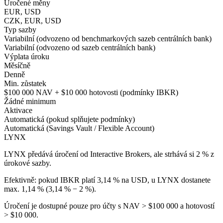
Úročené měny
EUR, USD
CZK, EUR, USD
Typ sazby
Variabilní (odvozeno od benchmarkových sazeb centrálních bank)
Variabilní (odvozeno od sazeb centrálních bank)
Výplata úroku
Měsíčně
Denně
Min. zůstatek
$100 000 NAV + $10 000 hotovosti (podmínky IBKR)
Žádné minimum
Aktivace
Automatická (pokud splňujete podmínky)
Automatická (Savings Vault / Flexible Account)
LYNX
LYNX předává úročení od Interactive Brokers, ale strhává si 2 % z
úrokové sazby.
Efektivně: pokud IBKR platí 3,14 % na USD, u LYNX dostanete
max. 1,14 % (3,14 % − 2 %).
Úročení je dostupné pouze pro účty s NAV > $100 000 a hotovostí
> $10 000.