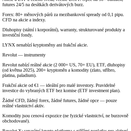
futures 24/5 na desítkách derivátových burz.
Forex: 80+ měnových párů za mezibankovní spready od 0,1 pipu.
CFD na akcie a indexy.
Dluhopisy (státní i korporátní), warranty, strukturované produkty a
investiční fondy.
LYNX nenabízí kryptoměny ani frakční akcie.
Revolut — instrumenty
Revolut nabízí reálné akcie (2 000+ US, 70+ EU), ETF, dluhopisy
(od května 2025), 200+ kryptoměn a komodity (zlato, stříbro,
platina, paladium).
Frakční akcie od €1 — ideální pro malé investory. Pravidelné
investice do vybraných ETF bez komise (ETF investment plan).
Žádné CFD, žádný forex, žádné futures, žádné opce — pouze
reálné vlastnictví aktiv.
Komodity jsou cenová expozice (ne fyzické vlastnictví, ne burzovně
obchodované).
Revolut X: separátní krypto platforma s nižšími poplatky pro aktivní