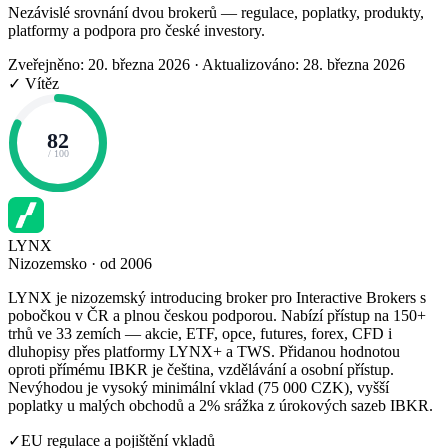
Nezávislé srovnání dvou brokerů — regulace, poplatky, produkty,
platformy a podpora pro české investory.
Zveřejněno: 20. března 2026
·
Aktualizováno: 28. března 2026
✓ Vítěz
82
/ 100
LYNX
Nizozemsko · od 2006
LYNX je nizozemský introducing broker pro Interactive Brokers s
pobočkou v ČR a plnou českou podporou. Nabízí přístup na 150+
trhů ve 33 zemích — akcie, ETF, opce, futures, forex, CFD i
dluhopisy přes platformy LYNX+ a TWS. Přidanou hodnotou
oproti přímému IBKR je čeština, vzdělávání a osobní přístup.
Nevýhodou je vysoký minimální vklad (75 000 CZK), vyšší
poplatky u malých obchodů a 2% srážka z úrokových sazeb IBKR.
✓
EU regulace a pojištění vkladů