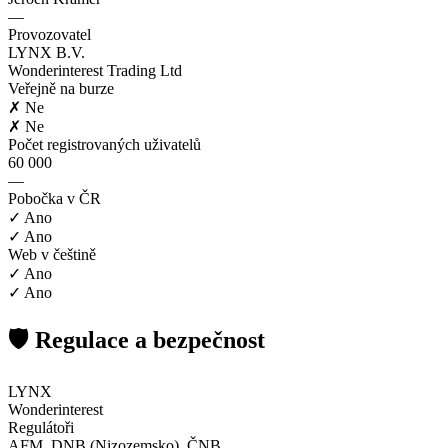
—
Provozovatel
LYNX B.V.
Wonderinterest Trading Ltd
Veřejně na burze
✗ Ne
✗ Ne
Počet registrovaných uživatelů
60 000
—
Pobočka v ČR
✓ Ano
✓ Ano
Web v češtině
✓ Ano
✓ Ano
🛡️ Regulace a bezpečnost
LYNX
Wonderinterest
Regulátoři
AFM, DNB (Nizozemsko), ČNB