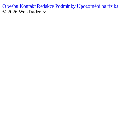
O webu
Kontakt
Redakce
Podmínky
Upozornění na rizika
© 2026 WebTrader.cz