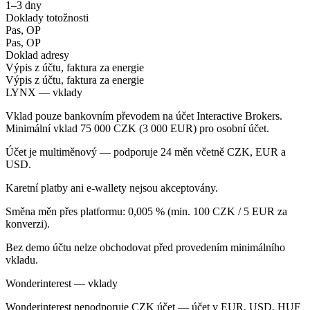
1–3 dny
Doklady totožnosti
Pas, OP
Pas, OP
Doklad adresy
Výpis z účtu, faktura za energie
Výpis z účtu, faktura za energie
LYNX — vklady
Vklad pouze bankovním převodem na účet Interactive Brokers.
Minimální vklad 75 000 CZK (3 000 EUR) pro osobní účet.
Účet je multiměnový — podporuje 24 měn včetně CZK, EUR a
USD.
Karetní platby ani e-wallety nejsou akceptovány.
Směna měn přes platformu: 0,005 % (min. 100 CZK / 5 EUR za
konverzi).
Bez demo účtu nelze obchodovat před provedením minimálního
vkladu.
Wonderinterest — vklady
Wonderinterest nepodporuje CZK účet — účet v EUR, USD, HUF