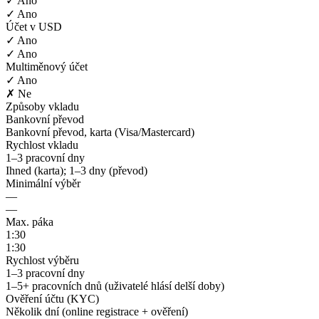
✓ Ano
✓ Ano
Účet v USD
✓ Ano
✓ Ano
Multiměnový účet
✓ Ano
✗ Ne
Způsoby vkladu
Bankovní převod
Bankovní převod, karta (Visa/Mastercard)
Rychlost vkladu
1–3 pracovní dny
Ihned (karta); 1–3 dny (převod)
Minimální výběr
—
—
Max. páka
1:30
1:30
Rychlost výběru
1–3 pracovní dny
1–5+ pracovních dnů (uživatelé hlásí delší doby)
Ověření účtu (KYC)
Několik dní (online registrace + ověření)