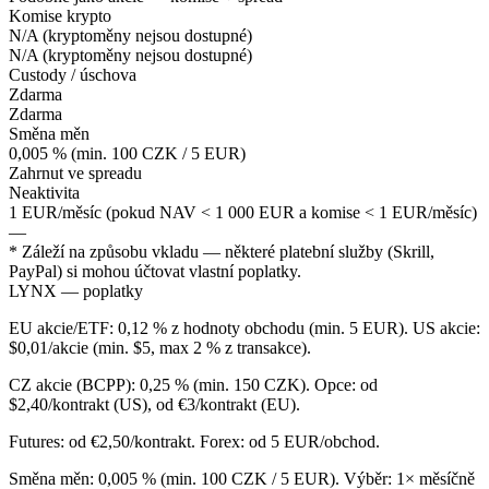
Komise krypto
N/A (kryptoměny nejsou dostupné)
N/A (kryptoměny nejsou dostupné)
Custody / úschova
Zdarma
Zdarma
Směna měn
0,005 % (min. 100 CZK / 5 EUR)
Zahrnut ve spreadu
Neaktivita
1 EUR/měsíc (pokud NAV < 1 000 EUR a komise < 1 EUR/měsíc)
—
* Záleží na způsobu vkladu — některé platební služby (Skrill,
PayPal) si mohou účtovat vlastní poplatky.
LYNX — poplatky
EU akcie/ETF: 0,12 % z hodnoty obchodu (min. 5 EUR). US akcie:
$0,01/akcie (min. $5, max 2 % z transakce).
CZ akcie (BCPP): 0,25 % (min. 150 CZK). Opce: od
$2,40/kontrakt (US), od €3/kontrakt (EU).
Futures: od €2,50/kontrakt. Forex: od 5 EUR/obchod.
Směna měn: 0,005 % (min. 100 CZK / 5 EUR). Výběr: 1× měsíčně