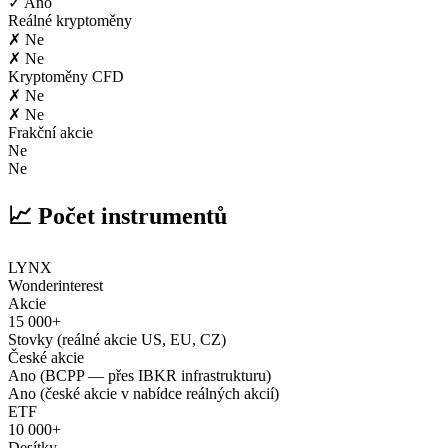
✓ Ano
Reálné kryptoměny
✗ Ne
✗ Ne
Kryptoměny CFD
✗ Ne
✗ Ne
Frakční akcie
Ne
Ne
📈 Počet instrumentů
LYNX
Wonderinterest
Akcie
15 000+
Stovky (reálné akcie US, EU, CZ)
České akcie
Ano (BCPP — přes IBKR infrastrukturu)
Ano (české akcie v nabídce reálných akcií)
ETF
10 000+
Desítky