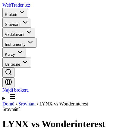
WebTrader
.cz
Brokeři
Srovnání
Vzdělávání
Instrumenty
Kurzy
Užitečné
Najdi brokera
Domů
›
Srovnání
›
LYNX vs Wonderinterest
Srovnání
LYNX
vs
Wonderinterest