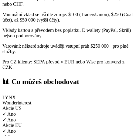
nebo CHF.
Minimální vklad se liší dle zdroje: $100 (TradersUnion), $250 (Coal
účet), až $50 000 (vyšší účty).
Vklady kartou a převodem bez poplatku. E-wallety (PayPal, Skrill)
nejsou podporovány.
Varování: některé zdroje uvádějí vstupní práh $250 000+ pro plné
služby.
Pro CZ klienty: SEPA převod v EUR nebo Wise pro konverzi z
CZK.
📊 Co můžeš obchodovat
LYNX
Wonderinterest
Akcie US
✓ Ano
✓ Ano
Akcie EU
✓ Ano