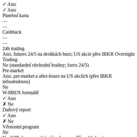
✓ Ano
✓ Ano
Platební karta
—
—
Cashback
—
—
24h trading
Ano, futures 24/5 na desítkách burz; US akcie přes IBKR Overnight
Trading
Ne (standardní obchodní hodiny; forex 24/5)
Pre-market
Ano, pre-market a after-hours na US akciích (přes IBKR
infrastrukturu)
Ne
W-8BEN formulář
✓ Ano
✗ Ne
Daňový report
✓ Ano
✗ Ne
Věrnostní program
Ne