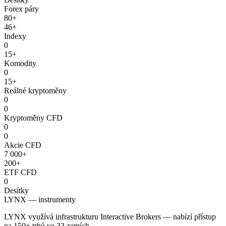
Forex páry
80+
46+
Indexy
0
15+
Komodity
0
15+
Reálné kryptoměny
0
0
Kryptoměny CFD
0
0
Akcie CFD
7 000+
200+
ETF CFD
0
Desítky
LYNX — instrumenty
LYNX využívá infrastrukturu Interactive Brokers — nabízí přístup
na 150+ trhů ve 33 zemích.