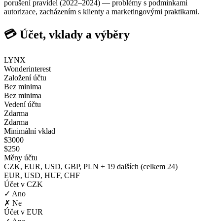
porušení pravidel (2022–2024) — problémy s podmínkami
autorizace, zacházením s klienty a marketingovými praktikami.
💳 Účet, vklady a výběry
LYNX
Wonderinterest
Založení účtu
Bez minima
Bez minima
Vedení účtu
Zdarma
Zdarma
Minimální vklad
$3000
$250
Měny účtu
CZK, EUR, USD, GBP, PLN + 19 dalších (celkem 24)
EUR, USD, HUF, CHF
Účet v CZK
✓ Ano
✗ Ne
Účet v EUR