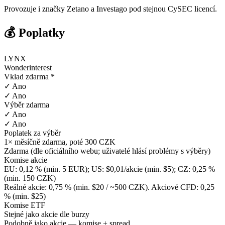
Provozuje i značky Zetano a Investago pod stejnou CySEC licencí.
💰 Poplatky
LYNX
Wonderinterest
Vklad zdarma *
✓ Ano
✓ Ano
Výběr zdarma
✓ Ano
✓ Ano
Poplatek za výběr
1× měsíčně zdarma, poté 300 CZK
Zdarma (dle oficiálního webu; uživatelé hlásí problémy s výběry)
Komise akcie
EU: 0,12 % (min. 5 EUR); US: $0,01/akcie (min. $5); CZ: 0,25 %
(min. 150 CZK)
Reálné akcie: 0,75 % (min. $20 / ~500 CZK). Akciové CFD: 0,25
% (min. $25)
Komise ETF
Stejné jako akcie dle burzy
Podobně jako akcie — komise + spread