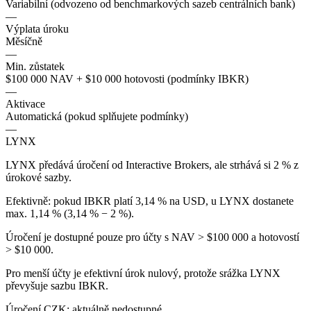
Variabilní (odvozeno od benchmarkových sazeb centrálních bank)
—
Výplata úroku
Měsíčně
—
Min. zůstatek
$100 000 NAV + $10 000 hotovosti (podmínky IBKR)
—
Aktivace
Automatická (pokud splňujete podmínky)
—
LYNX
LYNX předává úročení od Interactive Brokers, ale strhává si 2 % z
úrokové sazby.
Efektivně: pokud IBKR platí 3,14 % na USD, u LYNX dostanete
max. 1,14 % (3,14 % − 2 %).
Úročení je dostupné pouze pro účty s NAV > $100 000 a hotovostí
> $10 000.
Pro menší účty je efektivní úrok nulový, protože srážka LYNX
převyšuje sazbu IBKR.
Úročení CZK: aktuálně nedostupné.