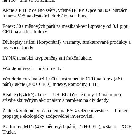
Akcie a ETF z celého světa, včetně BCPP. Opce na 30+ burzách,
futures 24/5 na desítkách derivátových burz.
Forex: 80+ měnových párů za mezibankovní spready od 0,1 pipu.
CFD na akcie a indexy.
Dluhopisy (státní i korporátní), warranty, strukturované produkty a
investiční fondy.
LYNX nenabízí kryptoměny ani frakční akcie.
Wonderinterest — instrumenty
Wonderinterest nabízí 1 000+ instrumentů: CFD na forex (46+
párů), akcie (200+ CFD), indexy, komodity, ETF.
Reálné (fyzické) akcie — US, EU i české tituly. Při nákupu se
stáváte skutečným akcionářem s nárokem na dividendy.
Žádné kryptoměny. Zaměření na ESG/zelené investice — broker
propaguje ekologicky zodpovědné investování.
Platformy: MT5 (45+ měnových párů, 150+ CFD), xStation, XOH
Trader.