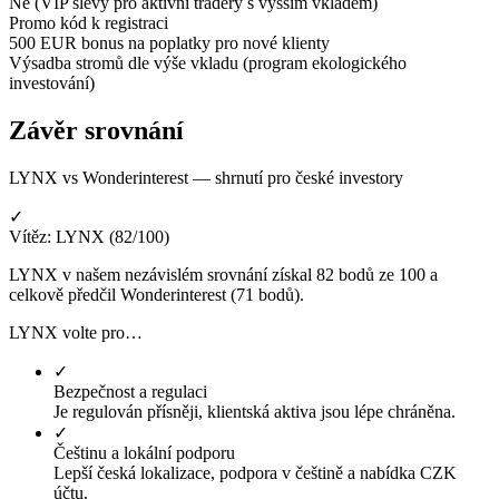
Ne (VIP slevy pro aktivní tradery s vyšším vkladem)
Promo kód k registraci
500 EUR bonus na poplatky pro nové klienty
Výsadba stromů dle výše vkladu (program ekologického
investování)
Závěr srovnání
LYNX vs Wonderinterest — shrnutí pro české investory
✓
Vítěz: LYNX (82/100)
LYNX v našem nezávislém srovnání získal 82 bodů ze 100 a
celkově předčil Wonderinterest (71 bodů).
LYNX volte pro…
✓
Bezpečnost a regulaci
Je regulován přísněji, klientská aktiva jsou lépe chráněna.
✓
Češtinu a lokální podporu
Lepší česká lokalizace, podpora v češtině a nabídka CZK
účtu.