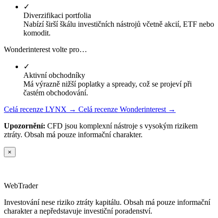
✓
Diverzifikaci portfolia
Nabízí širší škálu investičních nástrojů včetně akcií, ETF nebo
komodit.
Wonderinterest volte pro…
✓
Aktivní obchodníky
Má výrazně nižší poplatky a spready, což se projeví při
častém obchodování.
Celá recenze LYNX →
Celá recenze Wonderinterest →
Upozornění:
CFD jsou komplexní nástroje s vysokým rizikem
ztráty. Obsah má pouze informační charakter.
×
Web
Trader
Investování nese riziko ztráty kapitálu. Obsah má pouze informační
charakter a nepředstavuje investiční poradenství.