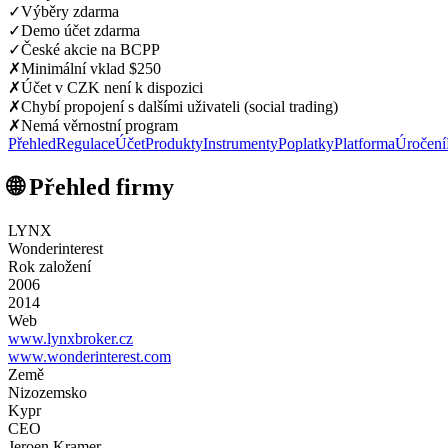
✓
Výběry zdarma
✓
Demo účet zdarma
✓
České akcie na BCPP
✗
Minimální vklad $250
✗
Účet v CZK není k dispozici
✗
Chybí propojení s dalšími uživateli (social trading)
✗
Nemá věrnostní program
Přehled
Regulace
Účet
Produkty
Instrumenty
Poplatky
Platforma
Úročení
🌐 Přehled firmy
LYNX
Wonderinterest
Rok založení
2006
2014
Web
www.lynxbroker.cz
www.wonderinterest.com
Země
Nizozemsko
Kypr
CEO
Jeroen Kramer