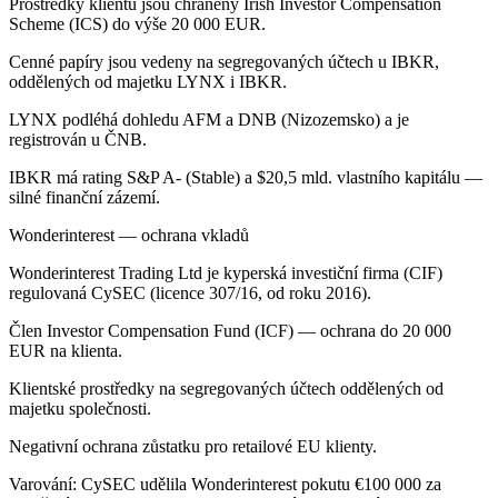
Prostředky klientů jsou chráněny Irish Investor Compensation
Scheme (ICS) do výše 20 000 EUR.
Cenné papíry jsou vedeny na segregovaných účtech u IBKR,
oddělených od majetku LYNX i IBKR.
LYNX podléhá dohledu AFM a DNB (Nizozemsko) a je
registrován u ČNB.
IBKR má rating S&P A- (Stable) a $20,5 mld. vlastního kapitálu —
silné finanční zázemí.
Wonderinterest — ochrana vkladů
Wonderinterest Trading Ltd je kyperská investiční firma (CIF)
regulovaná CySEC (licence 307/16, od roku 2016).
Člen Investor Compensation Fund (ICF) — ochrana do 20 000
EUR na klienta.
Klientské prostředky na segregovaných účtech oddělených od
majetku společnosti.
Negativní ochrana zůstatku pro retailové EU klienty.
Varování: CySEC udělila Wonderinterest pokutu €100 000 za