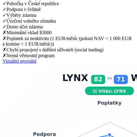
✓
Pobočka v České republice
✓
Podpora v češtině
✓
Výběry zdarma
✓
Úročení volného zůstatku
✓
Demo účet zdarma
✗
Minimální vklad $3000
✗
Poplatek za neaktivitu (1 EUR/měsíc (pokud NAV < 1 000 EUR
a komise < 1 EUR/měsíc))
✗
Chybí propojení s dalšími uživateli (social trading)
✗
Nemá věrnostní program
Vizuální srovnání