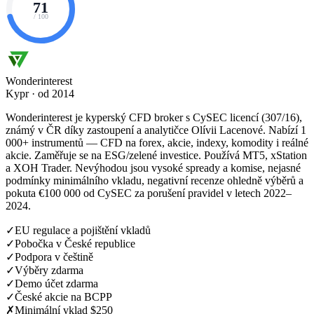
71
/ 100
Wonderinterest
Kypr · od 2014
Wonderinterest je kyperský CFD broker s CySEC licencí (307/16),
známý v ČR díky zastoupení a analytičce Olívii Lacenové. Nabízí 1
000+ instrumentů — CFD na forex, akcie, indexy, komodity i reálné
akcie. Zaměřuje se na ESG/zelené investice. Používá MT5, xStation
a XOH Trader. Nevýhodou jsou vysoké spready a komise, nejasné
podmínky minimálního vkladu, negativní recenze ohledně výběrů a
pokuta €100 000 od CySEC za porušení pravidel v letech 2022–
2024.
✓
EU regulace a pojištění vkladů
✓
Pobočka v České republice
✓
Podpora v češtině
✓
Výběry zdarma
✓
Demo účet zdarma
✓
České akcie na BCPP
✗
Minimální vklad $250