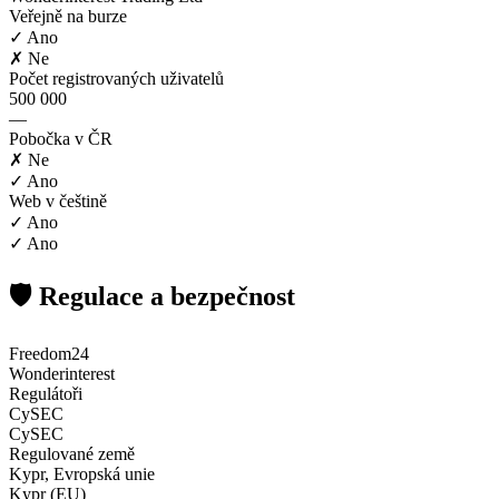
Veřejně na burze
✓ Ano
✗ Ne
Počet registrovaných uživatelů
500 000
—
Pobočka v ČR
✗ Ne
✓ Ano
Web v češtině
✓ Ano
✓ Ano
🛡️ Regulace a bezpečnost
Freedom24
Wonderinterest
Regulátoři
CySEC
CySEC
Regulované země
Kypr, Evropská unie
Kypr (EU)