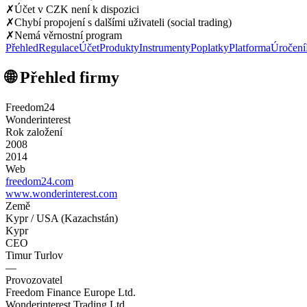
✗
Účet v CZK není k dispozici
✗
Chybí propojení s dalšími uživateli (social trading)
✗
Nemá věrnostní program
Přehled
Regulace
Účet
Produkty
Instrumenty
Poplatky
Platforma
Úročení
🌐 Přehled firmy
Freedom24
Wonderinterest
Rok založení
2008
2014
Web
freedom24.com
www.wonderinterest.com
Země
Kypr / USA (Kazachstán)
Kypr
CEO
Timur Turlov
—
Provozovatel
Freedom Finance Europe Ltd.
Wonderinterest Trading Ltd