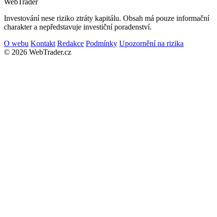
Web
Trader
Investování nese riziko ztráty kapitálu. Obsah má pouze informační
charakter a nepředstavuje investiční poradenství.
O webu
Kontakt
Redakce
Podmínky
Upozornění na rizika
© 2026 WebTrader.cz