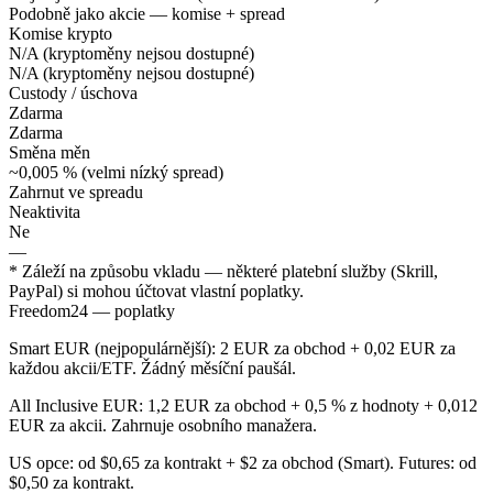
Podobně jako akcie — komise + spread
Komise krypto
N/A (kryptoměny nejsou dostupné)
N/A (kryptoměny nejsou dostupné)
Custody / úschova
Zdarma
Zdarma
Směna měn
~0,005 % (velmi nízký spread)
Zahrnut ve spreadu
Neaktivita
Ne
—
* Záleží na způsobu vkladu — některé platební služby (Skrill,
PayPal) si mohou účtovat vlastní poplatky.
Freedom24 — poplatky
Smart EUR (nejpopulárnější): 2 EUR za obchod + 0,02 EUR za
každou akcii/ETF. Žádný měsíční paušál.
All Inclusive EUR: 1,2 EUR za obchod + 0,5 % z hodnoty + 0,012
EUR za akcii. Zahrnuje osobního manažera.
US opce: od $0,65 za kontrakt + $2 za obchod (Smart). Futures: od
$0,50 za kontrakt.