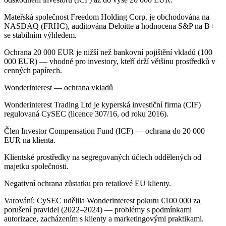
Mateřská společnost Freedom Holding Corp. je obchodována na
NASDAQ (FRHC), auditována Deloitte a hodnocena S&P na B+
se stabilním výhledem.
Ochrana 20 000 EUR je nižší než bankovní pojištění vkladů (100
000 EUR) — vhodné pro investory, kteří drží většinu prostředků v
cenných papírech.
Wonderinterest — ochrana vkladů
Wonderinterest Trading Ltd je kyperská investiční firma (CIF)
regulovaná CySEC (licence 307/16, od roku 2016).
Člen Investor Compensation Fund (ICF) — ochrana do 20 000
EUR na klienta.
Klientské prostředky na segregovaných účtech oddělených od
majetku společnosti.
Negativní ochrana zůstatku pro retailové EU klienty.
Varování: CySEC udělila Wonderinterest pokutu €100 000 za
porušení pravidel (2022–2024) — problémy s podmínkami
autorizace, zacházením s klienty a marketingovými praktikami.