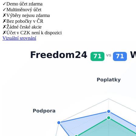
✓
Demo účet zdarma
✓
Multiměnový účet
✗
Výběry nejsou zdarma
✗
Bez pobočky v ČR
✗
Žádné české akcie
✗
Účet v CZK není k dispozici
Vizuální srovnání