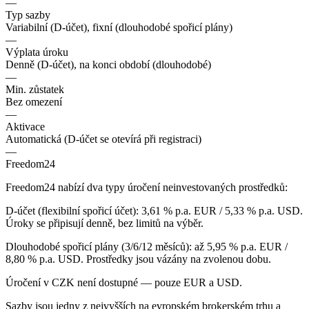
—
Typ sazby
Variabilní (D-účet), fixní (dlouhodobé spořicí plány)
—
Výplata úroku
Denně (D-účet), na konci období (dlouhodobé)
—
Min. zůstatek
Bez omezení
—
Aktivace
Automatická (D-účet se otevírá při registraci)
—
Freedom24
Freedom24 nabízí dva typy úročení neinvestovaných prostředků:
D-účet (flexibilní spořicí účet): 3,61 % p.a. EUR / 5,33 % p.a. USD.
Úroky se připisují denně, bez limitů na výběr.
Dlouhodobé spořicí plány (3/6/12 měsíců): až 5,95 % p.a. EUR /
8,80 % p.a. USD. Prostředky jsou vázány na zvolenou dobu.
Úročení v CZK není dostupné — pouze EUR a USD.
Sazby jsou jedny z nejvyšších na evropském brokerském trhu a