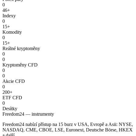
0
46+
Indexy
0
15+
Komodity
0
15+
Reálné kryptoměny
0
0
Kryptoměny CFD
0
0
Akcie CFD
0
200+
ETF CFD
0
Desítky
Freedom24 — instrumenty
Freedom24 nabízí přístup na 15 burz v USA, Evropě a Asii: NYSE,
NASDAQ, CME, CBOE, LSE, Euronext, Deutsche Börse, HKEX
a další.