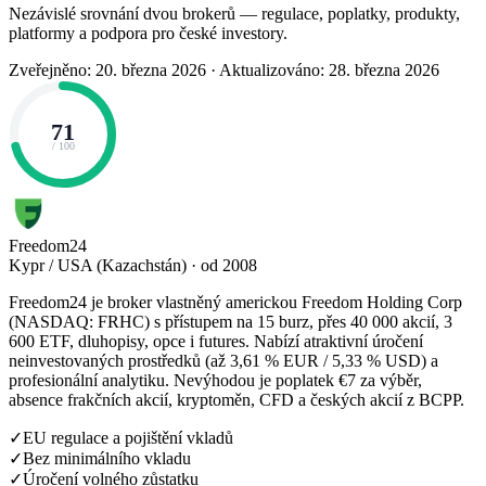
Nezávislé srovnání dvou brokerů — regulace, poplatky, produkty,
platformy a podpora pro české investory.
Zveřejněno: 20. března 2026
·
Aktualizováno: 28. března 2026
71
/ 100
Freedom24
Kypr / USA (Kazachstán) · od 2008
Freedom24 je broker vlastněný americkou Freedom Holding Corp
(NASDAQ: FRHC) s přístupem na 15 burz, přes 40 000 akcií, 3
600 ETF, dluhopisy, opce i futures. Nabízí atraktivní úročení
neinvestovaných prostředků (až 3,61 % EUR / 5,33 % USD) a
profesionální analytiku. Nevýhodou je poplatek €7 za výběr,
absence frakčních akcií, kryptoměn, CFD a českých akcií z BCPP.
✓
EU regulace a pojištění vkladů
✓
Bez minimálního vkladu
✓
Úročení volného zůstatku