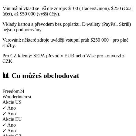
Minimální vklad se liší dle zdroje: $100 (TradersUnion), $250 (Coal
účet), až $50 000 (vyšší účty).
Vklady kartou a převodem bez poplatku. E-wallety (PayPal, Skrill)
nejsou podporovány.
Varování: některé zdroje uvádějí vstupní práh $250 000+ pro plné
služby.
Pro CZ klienty: SEPA převod v EUR nebo Wise pro konverzi z
CZK.
📊 Co můžeš obchodovat
Freedom24
Wonderinterest
Akcie US
✓ Ano
✓ Ano
Akcie EU
✓ Ano
✓ Ano