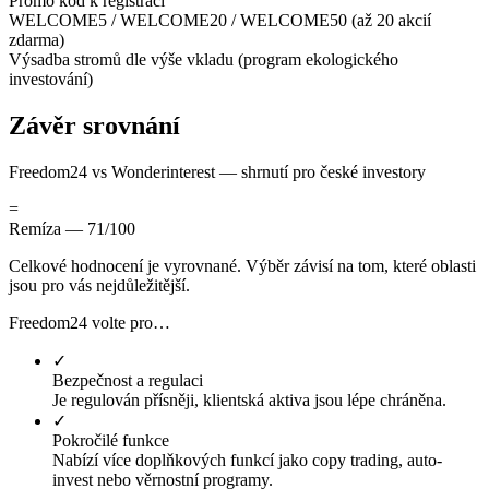
Promo kód k registraci
WELCOME5 / WELCOME20 / WELCOME50 (až 20 akcií
zdarma)
Výsadba stromů dle výše vkladu (program ekologického
investování)
Závěr srovnání
Freedom24 vs Wonderinterest — shrnutí pro české investory
=
Remíza — 71/100
Celkové hodnocení je vyrovnané. Výběr závisí na tom, které oblasti
jsou pro vás nejdůležitější.
Freedom24 volte pro…
✓
Bezpečnost a regulaci
Je regulován přísněji, klientská aktiva jsou lépe chráněna.
✓
Pokročilé funkce
Nabízí více doplňkových funkcí jako copy trading, auto-
invest nebo věrnostní programy.