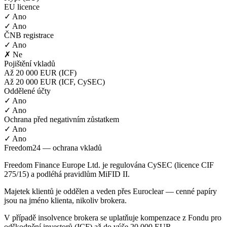
EU licence
✓ Ano
✓ Ano
ČNB registrace
✓ Ano
✗ Ne
Pojištění vkladů
Až 20 000 EUR (ICF)
Až 20 000 EUR (ICF, CySEC)
Oddělené účty
✓ Ano
✓ Ano
Ochrana před negativním zůstatkem
✓ Ano
✓ Ano
Freedom24 — ochrana vkladů
Freedom Finance Europe Ltd. je regulována CySEC (licence CIF
275/15) a podléhá pravidlům MiFID II.
Majetek klientů je oddělen a veden přes Euroclear — cenné papíry
jsou na jméno klienta, nikoliv brokera.
V případě insolvence brokera se uplatňuje kompenzace z Fondu pro
odškodnění investorů (ICF) až do výše 20 000 EUR.