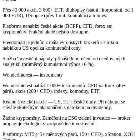
Přes 40 000 akcií, 3 600+ ETF, dluhopisy (státní i korporátní, od 1
000 EUR), US opce (přes 1 mil. kontraktů) a futures.
Platforma nenabízí české akcie (BCPP), CFD, forex ani
kryptoměny. Frakční akcie nejsou dostupné.
Freedom24 je jedním z mála evropských brokerů s širokou
nabídkou US opcí za konkurenční ceny.
Služba 'Investiční nápady' přináší doporučení od oceňovaných
analytiků (průměrný kumulativní výnos 16 %).
Wonderinterest — instrumenty
Wonderinterest nabízí 1 000+ instrumentů: CFD na forex (46+
párů), akcie (200+ CFD), indexy, komodity, ETF.
Reálné (fyzické) akcie — US, EU i české tituly. Při nákupu se
stáváte skutečným akcionářem s nárokem na dividendy.
Žádné kryptoměny. Zaměření na ESG/zelené investice — broker
propaguje ekologicky zodpovědné investování.
Platformy: MT5 (45+ měnových párů, 150+ CFD), xStation, XOH
Trader.