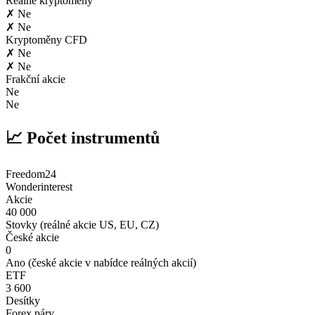
Reálné kryptoměny
✗ Ne
✗ Ne
Kryptoměny CFD
✗ Ne
✗ Ne
Frakční akcie
Ne
Ne
📈 Počet instrumentů
Freedom24
Wonderinterest
Akcie
40 000
Stovky (reálné akcie US, EU, CZ)
České akcie
0
Ano (české akcie v nabídce reálných akcií)
ETF
3 600
Desítky
Forex páry