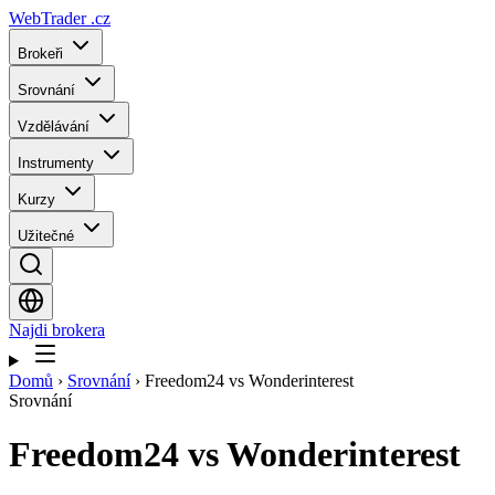
WebTrader
.cz
Brokeři
Srovnání
Vzdělávání
Instrumenty
Kurzy
Užitečné
Najdi brokera
Domů
›
Srovnání
›
Freedom24 vs Wonderinterest
Srovnání
Freedom24
vs
Wonderinterest