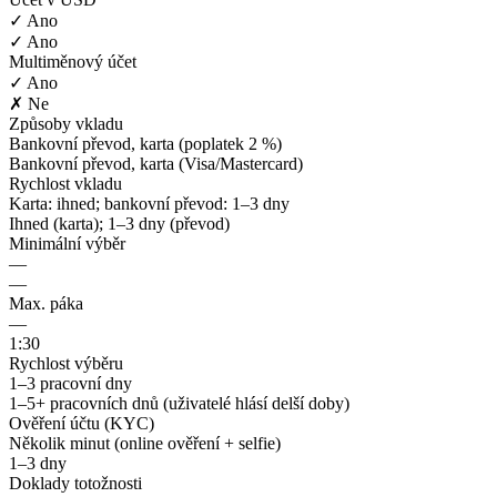
✓ Ano
✓ Ano
Multiměnový účet
✓ Ano
✗ Ne
Způsoby vkladu
Bankovní převod, karta (poplatek 2 %)
Bankovní převod, karta (Visa/Mastercard)
Rychlost vkladu
Karta: ihned; bankovní převod: 1–3 dny
Ihned (karta); 1–3 dny (převod)
Minimální výběr
—
—
Max. páka
—
1:30
Rychlost výběru
1–3 pracovní dny
1–5+ pracovních dnů (uživatelé hlásí delší doby)
Ověření účtu (KYC)
Několik minut (online ověření + selfie)
1–3 dny
Doklady totožnosti