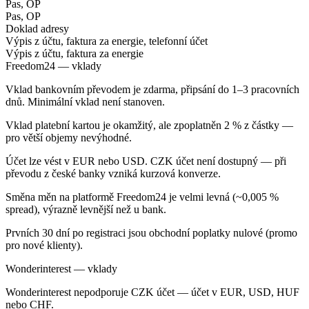
Pas, OP
Pas, OP
Doklad adresy
Výpis z účtu, faktura za energie, telefonní účet
Výpis z účtu, faktura za energie
Freedom24 — vklady
Vklad bankovním převodem je zdarma, připsání do 1–3 pracovních
dnů. Minimální vklad není stanoven.
Vklad platební kartou je okamžitý, ale zpoplatněn 2 % z částky —
pro větší objemy nevýhodné.
Účet lze vést v EUR nebo USD. CZK účet není dostupný — při
převodu z české banky vzniká kurzová konverze.
Směna měn na platformě Freedom24 je velmi levná (~0,005 %
spread), výrazně levnější než u bank.
Prvních 30 dní po registraci jsou obchodní poplatky nulové (promo
pro nové klienty).
Wonderinterest — vklady
Wonderinterest nepodporuje CZK účet — účet v EUR, USD, HUF
nebo CHF.