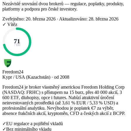
Nezávislé srovnání dvou brokerů — regulace, poplatky, produkty,
platformy a podpora pro české investory.
Zveřejněno: 20. března 2026
·
Aktualizováno: 28. března 2026
✓ Vítěz
71
/ 100
Freedom24
Kypr / USA (Kazachstán) · od 2008
Freedom24 je broker vlastněný americkou Freedom Holding Corp
(NASDAQ: FRHC) s přístupem na 15 burz, přes 40 000 akcií, 3
600 ETF, dluhopisy, opce i futures. Nabízí atraktivní úročení
neinvestovaných prostředků (až 3,61 % EUR / 5,33 % USD) a
profesionální analytiku. Nevýhodou je poplatek €7 za výběr,
absence frakčních akcií, kryptoměn, CFD a českých akcií z BCPP.
✓
EU regulace a pojištění vkladů
✓
Bez minimálního vkladu