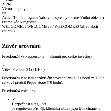
✗ Ne
Věrnostní program
Ne
Active Trader program (rabaty na spready dle měsíčního objemu)
Promo kód k registraci
WELCOME5 / WELCOME20 / WELCOME50 (až 20 akcií
zdarma)
—
Závěr srovnání
Freedom24 vs Pepperstone — shrnutí pro české investory
✓
Vítěz: Freedom24 (71/100)
Freedom24 v našem nezávislém srovnání získal 71 bodů ze 100 a
celkově předčil Pepperstone (70 bodů).
Freedom24 volte pro…
✓
Bezpečnost a regulaci
Je regulován přísněji, klientská aktiva jsou lépe chráněna.