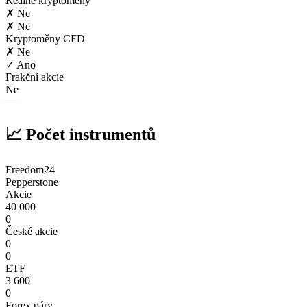
Reálné kryptoměny
✗ Ne
✗ Ne
Kryptoměny CFD
✗ Ne
✓ Ano
Frakční akcie
Ne
—
📈 Počet instrumentů
Freedom24
Pepperstone
Akcie
40 000
0
České akcie
0
0
ETF
3 600
0
Forex páry