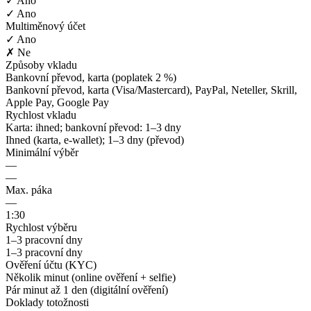
✓ Ano
✓ Ano
Multiměnový účet
✓ Ano
✗ Ne
Způsoby vkladu
Bankovní převod, karta (poplatek 2 %)
Bankovní převod, karta (Visa/Mastercard), PayPal, Neteller, Skrill,
Apple Pay, Google Pay
Rychlost vkladu
Karta: ihned; bankovní převod: 1–3 dny
Ihned (karta, e-wallet); 1–3 dny (převod)
Minimální výběr
—
—
Max. páka
—
1:30
Rychlost výběru
1–3 pracovní dny
1–3 pracovní dny
Ověření účtu (KYC)
Několik minut (online ověření + selfie)
Pár minut až 1 den (digitální ověření)
Doklady totožnosti