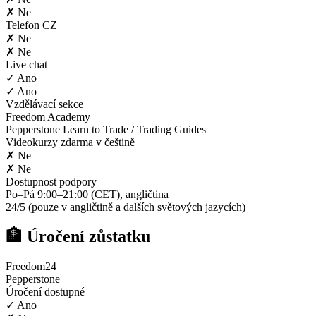
✗ Ne
Telefon CZ
✗ Ne
✗ Ne
Live chat
✓ Ano
✓ Ano
Vzdělávací sekce
Freedom Academy
Pepperstone Learn to Trade / Trading Guides
Videokurzy zdarma v češtině
✗ Ne
✗ Ne
Dostupnost podpory
Po–Pá 9:00–21:00 (CET), angličtina
24/5 (pouze v angličtině a dalších světových jazycích)
🏦 Úročení zůstatku
Freedom24
Pepperstone
Úročení dostupné
✓ Ano