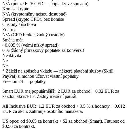
N/A (pouze ETF CFD — poplatky ve spreadu)
Komise krypto
N/A (kryptoměny nejsou dostupné)
Spread (krypto CFD), bez komise
Custody / úschova
Zdarma
N/A (CFD broker, žádný custody)
Směna měn
~0,005 % (velmi nízký spread)
0 % (žádný přirážkový poplatek za konverzi)
Neaktivita
Ne
Ne
* Záleží na způsobu vkladu — některé platební služby (Skrill,
PayPal) si mohou účtovat vlastní poplatky.
Freedom24 — poplatky
Smart EUR (nejpopulárnější): 2 EUR za obchod + 0,02 EUR za
každou akcii/ETF. Žádný měsíční paušál.
All Inclusive EUR: 1,2 EUR za obchod + 0,5 % z hodnoty + 0,012
EUR za akcii. Zahrnuje osobního manažera.
US opce: od $0,65 za kontrakt + $2 za obchod (Smart). Futures: od
$0,50 za kontrakt.