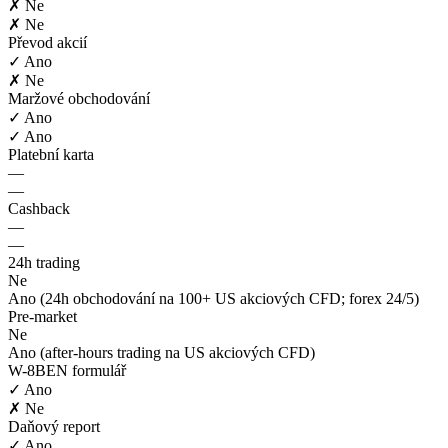
✗ Ne
✗ Ne
Převod akcií
✓ Ano
✗ Ne
Maržové obchodování
✓ Ano
✓ Ano
Platební karta
—
—
Cashback
—
—
24h trading
Ne
Ano (24h obchodování na 100+ US akciových CFD; forex 24/5)
Pre-market
Ne
Ano (after-hours trading na US akciových CFD)
W-8BEN formulář
✓ Ano
✗ Ne
Daňový report
✓ Ano