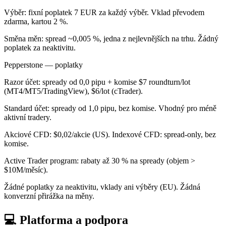
Výběr: fixní poplatek 7 EUR za každý výběr. Vklad převodem
zdarma, kartou 2 %.
Směna měn: spread ~0,005 %, jedna z nejlevnějších na trhu. Žádný
poplatek za neaktivitu.
Pepperstone — poplatky
Razor účet: spready od 0,0 pipu + komise $7 roundturn/lot
(MT4/MT5/TradingView), $6/lot (cTrader).
Standard účet: spready od 1,0 pipu, bez komise. Vhodný pro méně
aktivní tradery.
Akciové CFD: $0,02/akcie (US). Indexové CFD: spread-only, bez
komise.
Active Trader program: rabaty až 30 % na spready (objem >
$10M/měsíc).
Žádné poplatky za neaktivitu, vklady ani výběry (EU). Žádná
konverzní přirážka na měny.
💻 Platforma a podpora