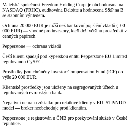
Mateřská společnost Freedom Holding Corp. je obchodována na
NASDAQ (FRHC), auditována Deloitte a hodnocena S&P na B+
se stabilním výhledem.
Ochrana 20 000 EUR je nižší než bankovní pojištění vkladů (100
000 EUR) — vhodné pro investory, kteří drží většinu prostředků v
cenných papírech.
Pepperstone — ochrana vkladů
Čeští klienti spadají pod kyperskou entitu Pepperstone EU Limited
regulovanou CySEC.
Prostředky jsou chráněny Investor Compensation Fund (ICF) do
výše 20 000 EUR.
Klientské prostředky jsou uloženy na segregovaných účtech u
regulovaných evropských bank.
Negativní ochrana zůstatku pro retailové klienty v EU. STP/NDD
model — broker neobchoduje proti klientům.
Pepperstone je registrován u ČNB pro poskytování služeb v České
republice.