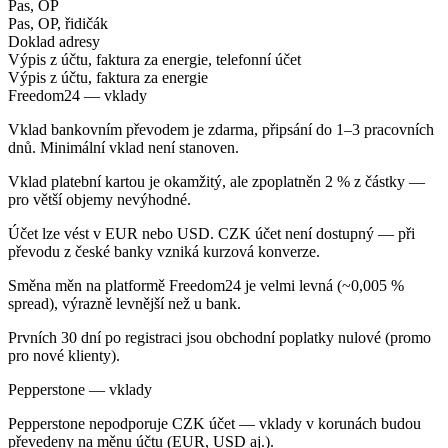
Pas, OP
Pas, OP, řidičák
Doklad adresy
Výpis z účtu, faktura za energie, telefonní účet
Výpis z účtu, faktura za energie
Freedom24 — vklady
Vklad bankovním převodem je zdarma, připsání do 1–3 pracovních
dnů. Minimální vklad není stanoven.
Vklad platební kartou je okamžitý, ale zpoplatněn 2 % z částky —
pro větší objemy nevýhodné.
Účet lze vést v EUR nebo USD. CZK účet není dostupný — při
převodu z české banky vzniká kurzová konverze.
Směna měn na platformě Freedom24 je velmi levná (~0,005 %
spread), výrazně levnější než u bank.
Prvních 30 dní po registraci jsou obchodní poplatky nulové (promo
pro nové klienty).
Pepperstone — vklady
Pepperstone nepodporuje CZK účet — vklady v korunách budou
převedeny na měnu účtu (EUR, USD aj.).