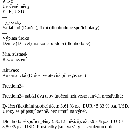
✗ Ne
Úročené měny
EUR, USD
—
Typ sazby
Variabilní (D-účet), fixní (dlouhodobé spořicí plány)
—
Výplata úroku
Denně (D-účet), na konci období (dlouhodobé)
—
Min. zůstatek
Bez omezení
—
Aktivace
Automatická (D-účet se otevírá při registraci)
—
Freedom24
Freedom24 nabízí dva typy úročení neinvestovaných prostředků:
D-účet (flexibilní spořicí účet): 3,61 % p.a. EUR / 5,33 % p.a. USD.
Úroky se připisují denně, bez limitů na výběr.
Dlouhodobé spořicí plány (3/6/12 měsíců): až 5,95 % p.a. EUR /
8,80 % p.a. USD. Prostředky jsou vázány na zvolenou dobu.