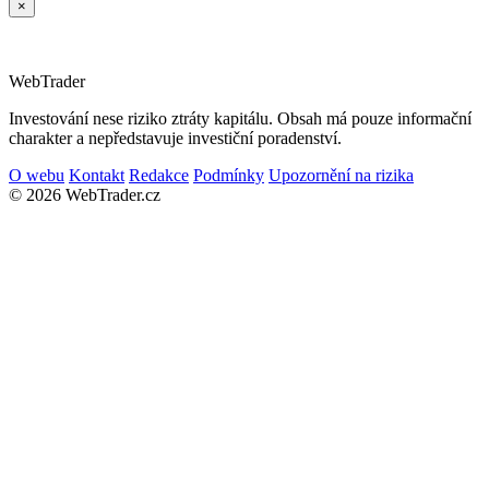
×
Web
Trader
Investování nese riziko ztráty kapitálu. Obsah má pouze informační
charakter a nepředstavuje investiční poradenství.
O webu
Kontakt
Redakce
Podmínky
Upozornění na rizika
© 2026 WebTrader.cz