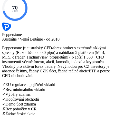
70
/ 100
Pepperstone
Austrálie / Velká Británie · od 2010
Pepperstone je australský CFD/forex broker s extrémně nízkými
spready (Razor účet od 0,0 pipu) a nabídkou 5 platforem (MT4,
MT5, cTrader, TradingView, proprietární). Nabízí 1 350+ CFD
instrumentů včetně forexu, akcií, komodit, indexů a kryptoměn.
Vhodný pro aktivní forex tradery. Nevýhodou pro CZ investory je
absence češtiny, žádný CZK účet, žádné reálné akcie/ETF a pouze
CFD obchodování.
✓
EU regulace a pojištění vkladů
✓
Bez minimálního vkladu
✓
Výběry zdarma
✓
Kopírování obchodů
✓
Demo účet zdarma
✗
Bez pobočky v ČR
✗
Žádné české akcie