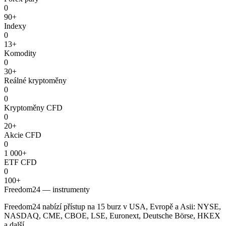
0
90+
Indexy
0
13+
Komodity
0
30+
Reálné kryptoměny
0
0
Kryptoměny CFD
0
20+
Akcie CFD
0
1 000+
ETF CFD
0
100+
Freedom24 — instrumenty
Freedom24 nabízí přístup na 15 burz v USA, Evropě a Asii: NYSE,
NASDAQ, CME, CBOE, LSE, Euronext, Deutsche Börse, HKEX
a další.