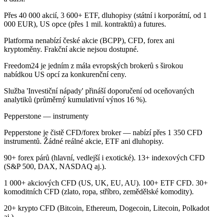
Přes 40 000 akcií, 3 600+ ETF, dluhopisy (státní i korporátní, od 1
000 EUR), US opce (přes 1 mil. kontraktů) a futures.
Platforma nenabízí české akcie (BCPP), CFD, forex ani
kryptoměny. Frakční akcie nejsou dostupné.
Freedom24 je jedním z mála evropských brokerů s širokou
nabídkou US opcí za konkurenční ceny.
Služba 'Investiční nápady' přináší doporučení od oceňovaných
analytiků (průměrný kumulativní výnos 16 %).
Pepperstone — instrumenty
Pepperstone je čistě CFD/forex broker — nabízí přes 1 350 CFD
instrumentů. Žádné reálné akcie, ETF ani dluhopisy.
90+ forex párů (hlavní, vedlejší i exotické). 13+ indexových CFD
(S&P 500, DAX, NASDAQ aj.).
1 000+ akciových CFD (US, UK, EU, AU). 100+ ETF CFD. 30+
komoditních CFD (zlato, ropa, stříbro, zemědělské komodity).
20+ krypto CFD (Bitcoin, Ethereum, Dogecoin, Litecoin, Polkadot
aj.).