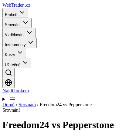
WebTrader
.cz
Brokeři
Srovnání
Vzdělávání
Instrumenty
Kurzy
Užitečné
Najdi brokera
Domů
›
Srovnání
›
Freedom24 vs Pepperstone
Srovnání
Freedom24
vs
Pepperstone