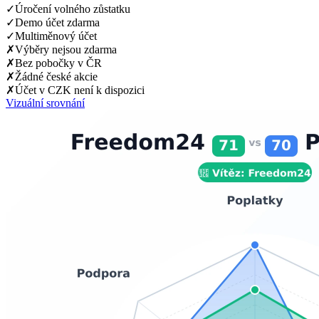
✓
Úročení volného zůstatku
✓
Demo účet zdarma
✓
Multiměnový účet
✗
Výběry nejsou zdarma
✗
Bez pobočky v ČR
✗
Žádné české akcie
✗
Účet v CZK není k dispozici
Vizuální srovnání