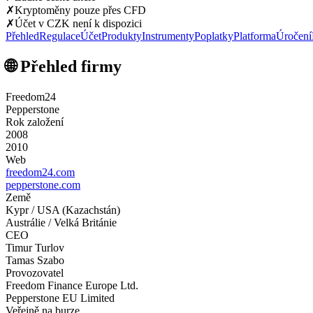
✗
Kryptoměny pouze přes CFD
✗
Účet v CZK není k dispozici
Přehled
Regulace
Účet
Produkty
Instrumenty
Poplatky
Platforma
Úročení
🌐 Přehled firmy
Freedom24
Pepperstone
Rok založení
2008
2010
Web
freedom24.com
pepperstone.com
Země
Kypr / USA (Kazachstán)
Austrálie / Velká Británie
CEO
Timur Turlov
Tamas Szabo
Provozovatel
Freedom Finance Europe Ltd.
Pepperstone EU Limited
Veřejně na burze