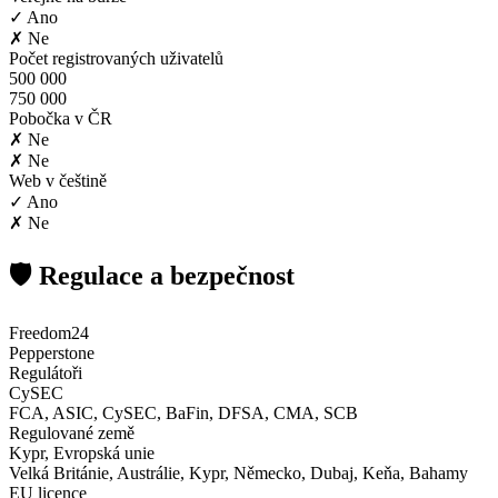
✓ Ano
✗ Ne
Počet registrovaných uživatelů
500 000
750 000
Pobočka v ČR
✗ Ne
✗ Ne
Web v češtině
✓ Ano
✗ Ne
🛡️ Regulace a bezpečnost
Freedom24
Pepperstone
Regulátoři
CySEC
FCA, ASIC, CySEC, BaFin, DFSA, CMA, SCB
Regulované země
Kypr, Evropská unie
Velká Británie, Austrálie, Kypr, Německo, Dubaj, Keňa, Bahamy
EU licence