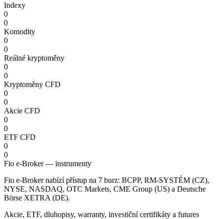
Indexy
0
0
Komodity
0
0
Reálné kryptoměny
0
0
Kryptoměny CFD
0
0
Akcie CFD
0
0
ETF CFD
0
0
Fio e-Broker — instrumenty
Fio e-Broker nabízí přístup na 7 burz: BCPP, RM-SYSTÉM (CZ),
NYSE, NASDAQ, OTC Markets, CME Group (US) a Deutsche
Börse XETRA (DE).
Akcie, ETF, dluhopisy, warranty, investiční certifikáty a futures