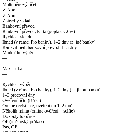
Multiměnový účet
✓ Ano
✓ Ano
Způsoby vkladu
Bankovní převod
Bankovní převod, karta (poplatek 2 %)
Rychlost vkladu
Ihned (v rámci Fio banky), 1–2 dny (z jiné banky)
Karta: ihned; bankovní převod: 1–3 dny
Minimální výběr
—
—
Max. páka
—
—
Rychlost výběru
Ihned (v rámci Fio banky), 1–2 dny (na jinou banku)
1–3 pracovní dny
Ověření účtu (KYC)
Online registrace, ověření do 1–2 dnů
Několik minut (online ověření + selfie)
Doklady totožnosti
OP (občanský průkaz)
Pas, OP