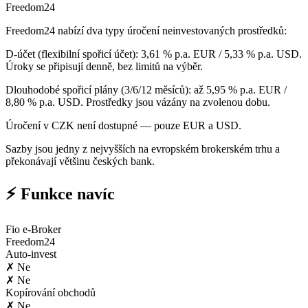
Freedom24
Freedom24 nabízí dva typy úročení neinvestovaných prostředků:
D-účet (flexibilní spořicí účet): 3,61 % p.a. EUR / 5,33 % p.a. USD.
Úroky se připisují denně, bez limitů na výběr.
Dlouhodobé spořicí plány (3/6/12 měsíců): až 5,95 % p.a. EUR /
8,80 % p.a. USD. Prostředky jsou vázány na zvolenou dobu.
Úročení v CZK není dostupné — pouze EUR a USD.
Sazby jsou jedny z nejvyšších na evropském brokerském trhu a
překonávají většinu českých bank.
⚡ Funkce navíc
Fio e-Broker
Freedom24
Auto-invest
✗ Ne
✗ Ne
Kopírování obchodů
✗ Ne