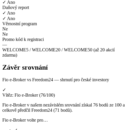
✓ Ano
Daňový report
✓ Ano
✓ Ano
Věrnostní program
Ne
Ne
Promo kód k registraci
—
WELCOME5 / WELCOME20 / WELCOME50 (až 20 akcií
zdarma)
Závěr srovnání
Fio e-Broker vs Freedom24 — shrnutí pro české investory
✓
Vítěz: Fio e-Broker (76/100)
Fio e-Broker v našem nezávislém srovnání získal 76 bodů ze 100 a
celkově předčil Freedom24 (71 bodů).
Fio e-Broker volte pro…