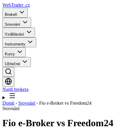
WebTrader
.cz
Brokeři
Srovnání
Vzdělávání
Instrumenty
Kurzy
Užitečné
Najdi brokera
Domů
›
Srovnání
›
Fio e-Broker vs Freedom24
Srovnání
Fio e-Broker
vs
Freedom24