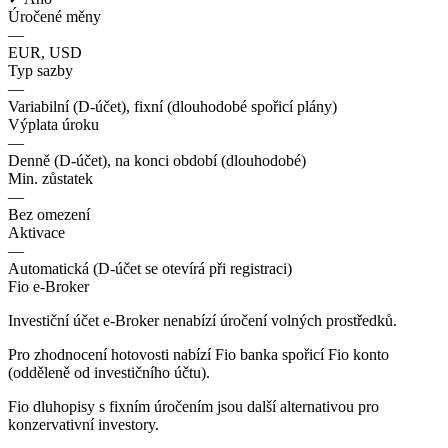
Úročené měny
—
EUR, USD
Typ sazby
—
Variabilní (D-účet), fixní (dlouhodobé spořicí plány)
Výplata úroku
—
Denně (D-účet), na konci období (dlouhodobé)
Min. zůstatek
—
Bez omezení
Aktivace
—
Automatická (D-účet se otevírá při registraci)
Fio e-Broker
Investiční účet e-Broker nenabízí úročení volných prostředků.
Pro zhodnocení hotovosti nabízí Fio banka spořicí Fio konto
(odděleně od investičního účtu).
Fio dluhopisy s fixním úročením jsou další alternativou pro
konzervativní investory.