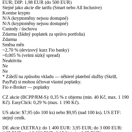
EUR; DIP: 1,98 EUR (do 500 EUR)
Stejné jako akcie dle tarifu (Smart nebo All Inclusive)
Komise krypto
N/A (kryptoměny nejsou dostupné)
N/A (kryptoměny nejsou dostupné)
Custody / úschova
Zdarma (žádný poplatek za správu portfolia)
Zdarma
Směna měn
~2,70 % (devizový kurz Fio banky)
~0,005 % (velmi nízký spread)
Neaktivita
Ne
Ne
* Záleží na způsobu vkladu — některé platební služby (Skrill,
PayPal) si mohou účtovat vlastní poplatky.
Fio e-Broker — poplatky
CZ akcie (BCPP/RM-S): 0,35 % z objemu (min. 40 Kč, max. 1 190
Kč). EasyClick: 0,29 % (max. 1 190 Kč).
US akcie: $7,95 (do 100 ks) nebo $9,95 (nad 100 ks). US ETF:
stejný ceník.
DE akcie (XETRA): do 1 400 EUR: 3,95 EUR; do 3 000 EUR: