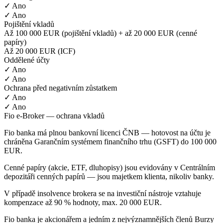
✓ Ano
✓ Ano
Pojištění vkladů
Až 100 000 EUR (pojištění vkladů) + až 20 000 EUR (cenné
papíry)
Až 20 000 EUR (ICF)
Oddělené účty
✓ Ano
✓ Ano
Ochrana před negativním zůstatkem
✓ Ano
✓ Ano
Fio e-Broker — ochrana vkladů
Fio banka má plnou bankovní licenci ČNB — hotovost na účtu je
chráněna Garančním systémem finančního trhu (GSFT) do 100 000
EUR.
Cenné papíry (akcie, ETF, dluhopisy) jsou evidovány v Centrálním
depozitáři cenných papírů — jsou majetkem klienta, nikoliv banky.
V případě insolvence brokera se na investiční nástroje vztahuje
kompenzace až 90 % hodnoty, max. 20 000 EUR.
Fio banka je akcionářem a jedním z nejvýznamnějších členů Burzy