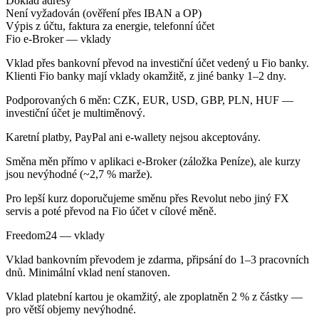
Doklad adresy
Není vyžadován (ověření přes IBAN a OP)
Výpis z účtu, faktura za energie, telefonní účet
Fio e-Broker — vklady
Vklad přes bankovní převod na investiční účet vedený u Fio banky.
Klienti Fio banky mají vklady okamžitě, z jiné banky 1–2 dny.
Podporovaných 6 měn: CZK, EUR, USD, GBP, PLN, HUF —
investiční účet je multiměnový.
Karetní platby, PayPal ani e-wallety nejsou akceptovány.
Směna měn přímo v aplikaci e-Broker (záložka Peníze), ale kurzy
jsou nevýhodné (~2,7 % marže).
Pro lepší kurz doporučujeme směnu přes Revolut nebo jiný FX
servis a poté převod na Fio účet v cílové měně.
Freedom24 — vklady
Vklad bankovním převodem je zdarma, připsání do 1–3 pracovních
dnů. Minimální vklad není stanoven.
Vklad platební kartou je okamžitý, ale zpoplatněn 2 % z částky —
pro větší objemy nevýhodné.