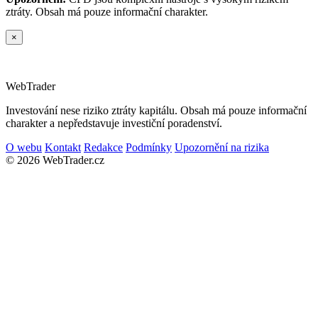
ztráty. Obsah má pouze informační charakter.
×
Web
Trader
Investování nese riziko ztráty kapitálu. Obsah má pouze informační
charakter a nepředstavuje investiční poradenství.
O webu
Kontakt
Redakce
Podmínky
Upozornění na rizika
© 2026 WebTrader.cz