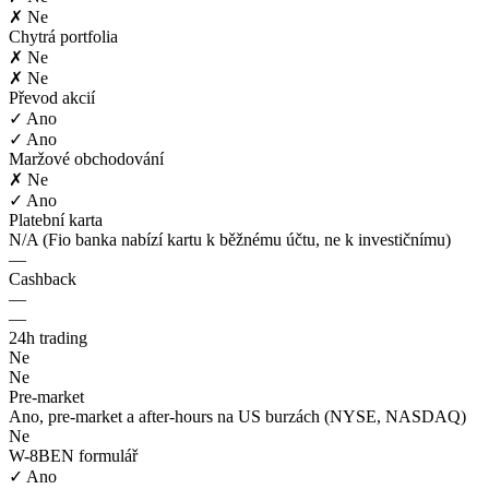
✗ Ne
Chytrá portfolia
✗ Ne
✗ Ne
Převod akcií
✓ Ano
✓ Ano
Maržové obchodování
✗ Ne
✓ Ano
Platební karta
N/A (Fio banka nabízí kartu k běžnému účtu, ne k investičnímu)
—
Cashback
—
—
24h trading
Ne
Ne
Pre-market
Ano, pre-market a after-hours na US burzách (NYSE, NASDAQ)
Ne
W-8BEN formulář
✓ Ano