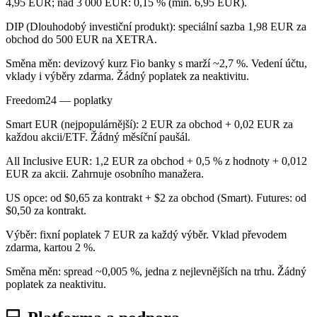
4,95 EUR; nad 3 000 EUR: 0,15 % (min. 6,95 EUR).
DIP (Dlouhodobý investiční produkt): speciální sazba 1,98 EUR za
obchod do 500 EUR na XETRA.
Směna měn: devizový kurz Fio banky s marží ~2,7 %. Vedení účtu,
vklady i výběry zdarma. Žádný poplatek za neaktivitu.
Freedom24 — poplatky
Smart EUR (nejpopulárnější): 2 EUR za obchod + 0,02 EUR za
každou akcii/ETF. Žádný měsíční paušál.
All Inclusive EUR: 1,2 EUR za obchod + 0,5 % z hodnoty + 0,012
EUR za akcii. Zahrnuje osobního manažera.
US opce: od $0,65 za kontrakt + $2 za obchod (Smart). Futures: od
$0,50 za kontrakt.
Výběr: fixní poplatek 7 EUR za každý výběr. Vklad převodem
zdarma, kartou 2 %.
Směna měn: spread ~0,005 %, jedna z nejlevnějších na trhu. Žádný
poplatek za neaktivitu.