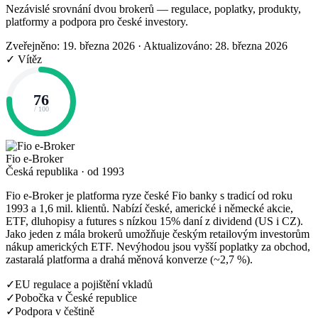
Nezávislé srovnání dvou brokerů — regulace, poplatky, produkty,
platformy a podpora pro české investory.
Zveřejněno: 19. března 2026
·
Aktualizováno: 28. března 2026
✓ Vítěz
76
/ 100
Fio e-Broker
Česká republika · od 1993
Fio e-Broker je platforma ryze české Fio banky s tradicí od roku
1993 a 1,6 mil. klientů. Nabízí české, americké i německé akcie,
ETF, dluhopisy a futures s nízkou 15% daní z dividend (US i CZ).
Jako jeden z mála brokerů umožňuje českým retailovým investorům
nákup amerických ETF. Nevýhodou jsou vyšší poplatky za obchod,
zastaralá platforma a drahá měnová konverze (~2,7 %).
✓
EU regulace a pojištění vkladů
✓
Pobočka v České republice
✓
Podpora v češtině