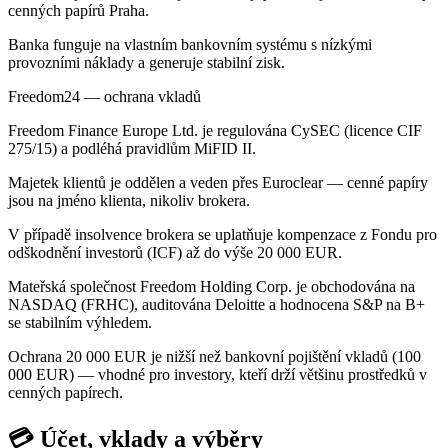
cenných papírů Praha.
Banka funguje na vlastním bankovním systému s nízkými
provozními náklady a generuje stabilní zisk.
Freedom24 — ochrana vkladů
Freedom Finance Europe Ltd. je regulována CySEC (licence CIF
275/15) a podléhá pravidlům MiFID II.
Majetek klientů je oddělen a veden přes Euroclear — cenné papíry
jsou na jméno klienta, nikoliv brokera.
V případě insolvence brokera se uplatňuje kompenzace z Fondu pro
odškodnění investorů (ICF) až do výše 20 000 EUR.
Mateřská společnost Freedom Holding Corp. je obchodována na
NASDAQ (FRHC), auditována Deloitte a hodnocena S&P na B+
se stabilním výhledem.
Ochrana 20 000 EUR je nižší než bankovní pojištění vkladů (100
000 EUR) — vhodné pro investory, kteří drží většinu prostředků v
cenných papírech.
💳 Účet, vklady a výběry