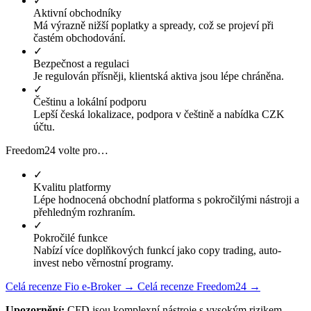
✓
Aktivní obchodníky
Má výrazně nižší poplatky a spready, což se projeví při
častém obchodování.
✓
Bezpečnost a regulaci
Je regulován přísněji, klientská aktiva jsou lépe chráněna.
✓
Češtinu a lokální podporu
Lepší česká lokalizace, podpora v češtině a nabídka CZK
účtu.
Freedom24 volte pro…
✓
Kvalitu platformy
Lépe hodnocená obchodní platforma s pokročilými nástroji a
přehledným rozhraním.
✓
Pokročilé funkce
Nabízí více doplňkových funkcí jako copy trading, auto-
invest nebo věrnostní programy.
Celá recenze Fio e-Broker →
Celá recenze Freedom24 →
Upozornění:
CFD jsou komplexní nástroje s vysokým rizikem