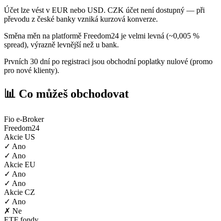
Účet lze vést v EUR nebo USD. CZK účet není dostupný — při
převodu z české banky vzniká kurzová konverze.
Směna měn na platformě Freedom24 je velmi levná (~0,005 %
spread), výrazně levnější než u bank.
Prvních 30 dní po registraci jsou obchodní poplatky nulové (promo
pro nové klienty).
📊 Co můžeš obchodovat
Fio e-Broker
Freedom24
Akcie US
✓ Ano
✓ Ano
Akcie EU
✓ Ano
✓ Ano
Akcie CZ
✓ Ano
✗ Ne
ETF fondy