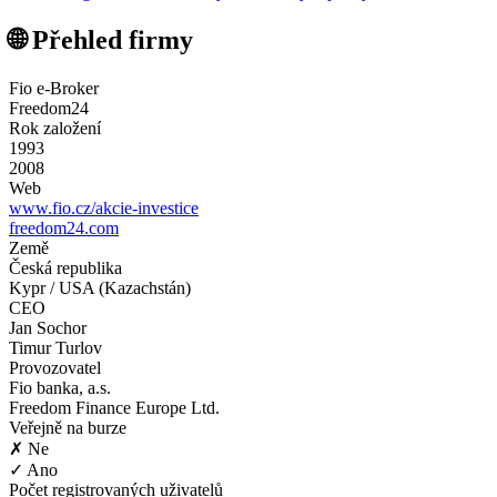
🌐 Přehled firmy
Fio e-Broker
Freedom24
Rok založení
1993
2008
Web
www.fio.cz/akcie-investice
freedom24.com
Země
Česká republika
Kypr / USA (Kazachstán)
CEO
Jan Sochor
Timur Turlov
Provozovatel
Fio banka, a.s.
Freedom Finance Europe Ltd.
Veřejně na burze
✗ Ne
✓ Ano
Počet registrovaných uživatelů