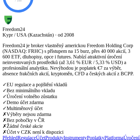
/ 100
Freedom24
Kypr / USA (Kazachstán) · od 2008
Freedom24 je broker vlastněný americkou Freedom Holding Corp
(NASDAQ: FRHC) s přístupem na 15 burz, přes 40 000 akcií, 3
600 ETF, dluhopisy, opce i futures. Nabízí atraktivní úročení
neinvestovaných prostředků (až 3,61 % EUR / 5,33 % USD) a
profesionální analytiku. Nevýhodou je poplatek €7 za výběr,
absence frakčních akcií, kryptoměn, CFD a českých akcií z BCPP.
✓
EU regulace a pojištění vkladů
✓
Bez minimálního vkladu
✓
Úročení volného zůstatku
✓
Demo účet zdarma
✓
Multiměnový účet
✗
Výběry nejsou zdarma
✗
Bez pobočky v ČR
✗
Žádné české akcie
✗
Účet v CZK není k dispozici
Přehled
Regulace
Účet
Produkty
Instrumenty
Poplatky
Platforma
Úročení