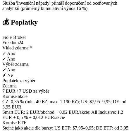
Služba 'Investiční nápady' přináší doporučení od oceňovaných
analytiků (průměrný kumulativní výnos 16 %).
💰 Poplatky
Fio e-Broker
Freedom24
Vklad zdarma *
✓ Ano
✓ Ano
Výběr zdarma
✓ Ano
✗ Ne
Poplatek za výběr
Zdarma
7 EUR / 7 USD za výběr
Komise akcie
CZ: 0,35 % (min. 40 Kč, max. 1 190 Kč); US: $7,95–9,95; DE: od
3,95 EUR
Smart EUR: 2 EUR/obchod + 0,02 EUR/akcie; All Inclusive: 1,2
EUR + 0,5 % + 0,012 EUR/akcie
Komise ETF
Stejné jako akcie dle burzy; US ETF: $7,95–9,95; DE ETF: od 3,95