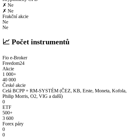
✗ Ne
✗ Ne
Frakční akcie
Ne
Ne
📈 Počet instrumentů
Fio e-Broker
Freedom24
Akcie
1 000+
40 000
České akcie
Celá BCPP + RM-SYSTÉM (ČEZ, KB, Erste, Moneta, Kofola,
Philip Morris, O2, VIG a další)
0
ETF
500+
3 600
Forex páry
0
0