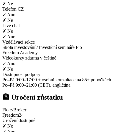
✗ Ne
Telefon CZ
✓ Ano
✗ Ne
Live chat
✗ Ne
✓ Ano
Vzdělávací sekce
Škola investování / Investiční semináře Fio
Freedom Academy
Videokurzy zdarma v češtině
✓ Ano
✗ Ne
Dostupnost podpory
Po–Pá 9:00–17:00 + osobní konzultace na 85+ pobočkách
Po–Pá 9:00–21:00 (CET), angličtina
🏦 Úročení zůstatku
Fio e-Broker
Freedom24
Úročení dostupné
✗ Ne
✓ Ano