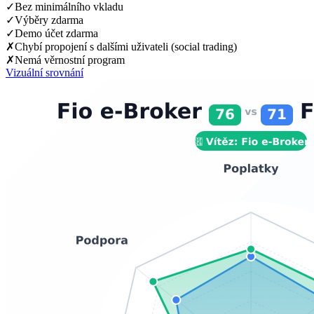
✓
Bez minimálního vkladu
✓
Výběry zdarma
✓
Demo účet zdarma
✗
Chybí propojení s dalšími uživateli (social trading)
✗
Nemá věrnostní program
Vizuální srovnání