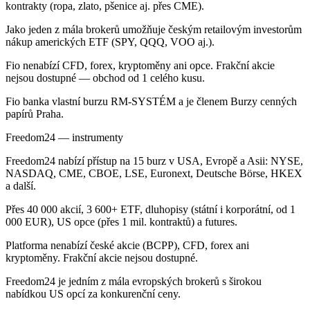
kontrakty (ropa, zlato, pšenice aj. přes CME).
Jako jeden z mála brokerů umožňuje českým retailovým investorům
nákup amerických ETF (SPY, QQQ, VOO aj.).
Fio nenabízí CFD, forex, kryptoměny ani opce. Frakční akcie
nejsou dostupné — obchod od 1 celého kusu.
Fio banka vlastní burzu RM-SYSTÉM a je členem Burzy cenných
papírů Praha.
Freedom24 — instrumenty
Freedom24 nabízí přístup na 15 burz v USA, Evropě a Asii: NYSE,
NASDAQ, CME, CBOE, LSE, Euronext, Deutsche Börse, HKEX
a další.
Přes 40 000 akcií, 3 600+ ETF, dluhopisy (státní i korporátní, od 1
000 EUR), US opce (přes 1 mil. kontraktů) a futures.
Platforma nenabízí české akcie (BCPP), CFD, forex ani
kryptoměny. Frakční akcie nejsou dostupné.
Freedom24 je jedním z mála evropských brokerů s širokou
nabídkou US opcí za konkurenční ceny.