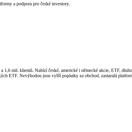
tformy a podpora pro české investory.
 a 1,6 mil. klientů. Nabízí české, americké i německé akcie, ETF, dluh
ých ETF. Nevýhodou jsou vyšší poplatky za obchod, zastaralá platfor