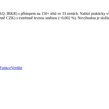
Q: IBKR) s přístupem na 150+ trhů ve 33 zemích. Nabízí prakticky vš
četně CZK) s extrémně levnou směnou (~0,002 %). Nevýhodou je složitá
Funkce
Verdikt