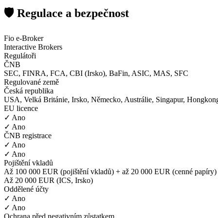
🛡️ Regulace a bezpečnost
Fio e-Broker
Interactive Brokers
Regulátoři
ČNB
SEC, FINRA, FCA, CBI (Irsko), BaFin, ASIC, MAS, SFC
Regulované země
Česká republika
USA, Velká Británie, Irsko, Německo, Austrálie, Singapur, Hongkong
EU licence
✓ Ano
✓ Ano
ČNB registrace
✓ Ano
✓ Ano
Pojištění vkladů
Až 100 000 EUR (pojištění vkladů) + až 20 000 EUR (cenné papíry)
Až 20 000 EUR (ICS, Irsko)
Oddělené účty
✓ Ano
✓ Ano
Ochrana před negativním zůstatkem