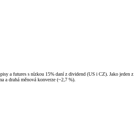
opisy a futures s nízkou 15% daní z dividend (US i CZ). Jako jeden z
ma a drahá měnová konverze (~2,7 %).