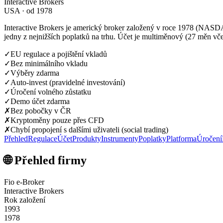
Interactive Brokers
USA · od 1978
Interactive Brokers je americký broker založený v roce 1978 (NASDA
jedny z nejnižších poplatků na trhu. Účet je multiměnový (27 měn v
✓
EU regulace a pojištění vkladů
✓
Bez minimálního vkladu
✓
Výběry zdarma
✓
Auto-invest (pravidelné investování)
✓
Úročení volného zůstatku
✓
Demo účet zdarma
✗
Bez pobočky v ČR
✗
Kryptoměny pouze přes CFD
✗
Chybí propojení s dalšími uživateli (social trading)
Přehled
Regulace
Účet
Produkty
Instrumenty
Poplatky
Platforma
Úročení
🌐 Přehled firmy
Fio e-Broker
Interactive Brokers
Rok založení
1993
1978