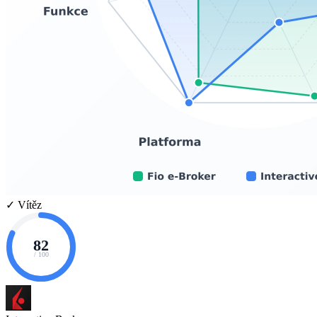
✓ Vítěz
82
/ 100