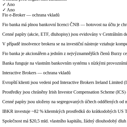
✓ Ano
✓ Ano
Fio e-Broker — ochrana vkladů
Fio banka má plnou bankovní licenci ČNB — hotovost na účtu je c
Cenné papíry (akcie, ETF, dluhopisy) jsou evidovány v Centrálním de
V případě insolvence brokera se na investiční nástroje vztahuje ko
Fio banka je akcionářem a jedním z nejvýznamnějších členů Burzy c
Banka funguje na vlastním bankovním systému s nízkými provozními n
Interactive Brokers — ochrana vkladů
Evropští klienti jsou vedeni pod Interactive Brokers Ireland Limited 
Prostředky jsou chráněny Irish Investor Compensation Scheme (ICS)
Cenné papíry jsou uloženy na segregovaných účtech oddělených od m
IBKR investuje ~82 % klientských prostředků do krátkodobých US Tr
Společnost má $20,5 mld. vlastního kapitálu, žádný dlouhodobý dluh