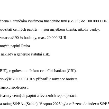
hráněna Garančním systémem finančního trhu (GSFT) do 100 000 EUR.
pozitáři cenných papírů — jsou majetkem klienta, nikoliv banky.
mpenzace až 90 % hodnoty, max. 20 000 EUR.
enných papírů Praha.
áklady a generuje stabilní zisk.
(IBIE), regulovanou Irskou centrální bankou (CBI).
 do výše 20 000 EUR v případě insolvence brokera.
ajetku společnosti.
easury cenných papírů a reverzních repo operací.
 a rating S&P A- (Stable). V srpnu 2025 byla zařazena do indexu S&P 