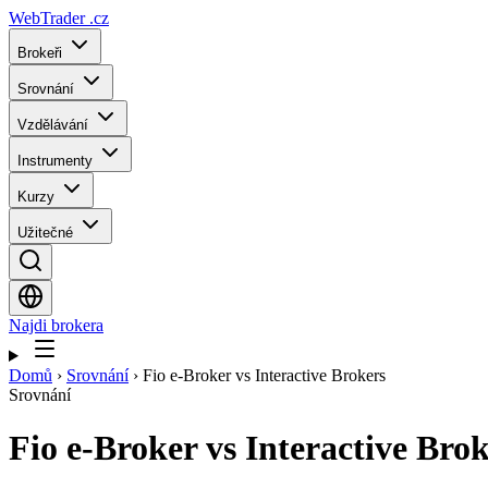
WebTrader
.cz
Brokeři
Srovnání
Vzdělávání
Instrumenty
Kurzy
Užitečné
Najdi brokera
Domů
›
Srovnání
›
Fio e-Broker vs Interactive Brokers
Srovnání
Fio e-Broker
vs
Interactive Bro