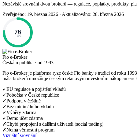
Nezávislé srovnání dvou brokerů — regulace, poplatky, produkty, pla
Zveřejněno: 19. března 2026
·
Aktualizováno: 28. března 2026
76
/ 100
Fio e-Broker
Česká republika · od 1993
Fio e-Broker je platforma ryze české Fio banky s tradicí od roku 1993
mála brokerů umožňuje českým retailovým investorům nákup americk
✓
EU regulace a pojištění vkladů
✓
Pobočka v České republice
✓
Podpora v češtině
✓
Bez minimálního vkladu
✓
Výběry zdarma
✓
Demo účet zdarma
✗
Chybí propojení s dalšími uživateli (social trading)
✗
Nemá věrnostní program
Vizuální srovnání