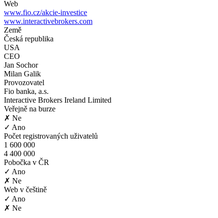
Web
www.fio.cz/akcie-investice
www.interactivebrokers.com
Země
Česká republika
USA
CEO
Jan Sochor
Milan Galik
Provozovatel
Fio banka, a.s.
Interactive Brokers Ireland Limited
Veřejně na burze
✗ Ne
✓ Ano
Počet registrovaných uživatelů
1 600 000
4 400 000
Pobočka v ČR
✓ Ano
✗ Ne
Web v češtině
✓ Ano
✗ Ne