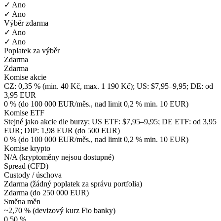
✓ Ano
✓ Ano
Výběr zdarma
✓ Ano
✓ Ano
Poplatek za výběr
Zdarma
Zdarma
Komise akcie
CZ: 0,35 % (min. 40 Kč, max. 1 190 Kč); US: $7,95–9,95; DE: od
3,95 EUR
0 % (do 100 000 EUR/měs., nad limit 0,2 % min. 10 EUR)
Komise ETF
Stejné jako akcie dle burzy; US ETF: $7,95–9,95; DE ETF: od 3,95
EUR; DIP: 1,98 EUR (do 500 EUR)
0 % (do 100 000 EUR/měs., nad limit 0,2 % min. 10 EUR)
Komise krypto
N/A (kryptoměny nejsou dostupné)
Spread (CFD)
Custody / úschova
Zdarma (žádný poplatek za správu portfolia)
Zdarma (do 250 000 EUR)
Směna měn
~2,70 % (devizový kurz Fio banky)
0,50 %