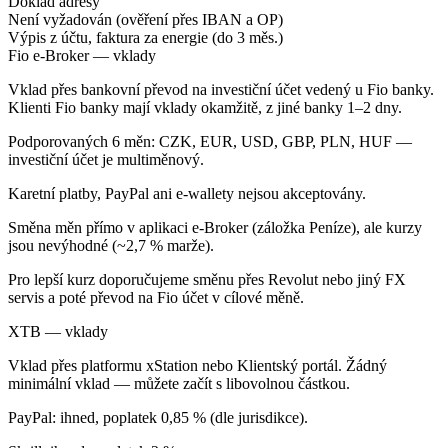
Doklad adresy
Není vyžadován (ověření přes IBAN a OP)
Výpis z účtu, faktura za energie (do 3 měs.)
Fio e-Broker — vklady
Vklad přes bankovní převod na investiční účet vedený u Fio banky.
Klienti Fio banky mají vklady okamžitě, z jiné banky 1–2 dny.
Podporovaných 6 měn: CZK, EUR, USD, GBP, PLN, HUF —
investiční účet je multiměnový.
Karetní platby, PayPal ani e-wallety nejsou akceptovány.
Směna měn přímo v aplikaci e-Broker (záložka Peníze), ale kurzy
jsou nevýhodné (~2,7 % marže).
Pro lepší kurz doporučujeme směnu přes Revolut nebo jiný FX
servis a poté převod na Fio účet v cílové měně.
XTB — vklady
Vklad přes platformu xStation nebo Klientský portál. Žádný
minimální vklad — můžete začít s libovolnou částkou.
PayPal: ihned, poplatek 0,85 % (dle jurisdikce).