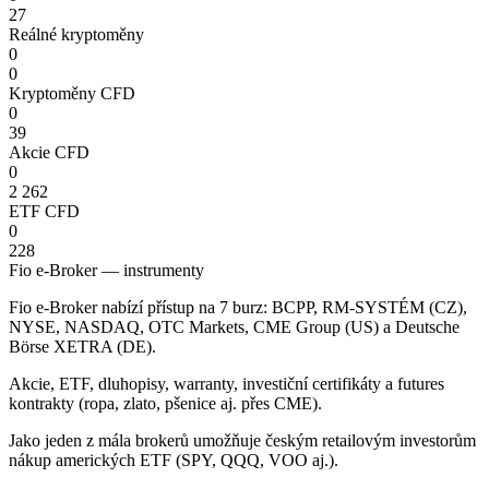
27
Reálné kryptoměny
0
0
Kryptoměny CFD
0
39
Akcie CFD
0
2 262
ETF CFD
0
228
Fio e-Broker — instrumenty
Fio e-Broker nabízí přístup na 7 burz: BCPP, RM-SYSTÉM (CZ),
NYSE, NASDAQ, OTC Markets, CME Group (US) a Deutsche
Börse XETRA (DE).
Akcie, ETF, dluhopisy, warranty, investiční certifikáty a futures
kontrakty (ropa, zlato, pšenice aj. přes CME).
Jako jeden z mála brokerů umožňuje českým retailovým investorům
nákup amerických ETF (SPY, QQQ, VOO aj.).