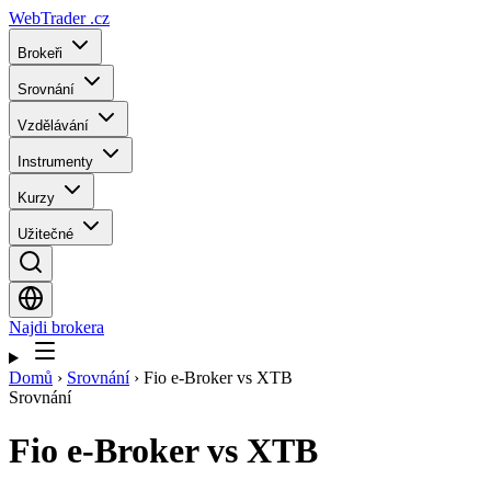
WebTrader
.cz
Brokeři
Srovnání
Vzdělávání
Instrumenty
Kurzy
Užitečné
Najdi brokera
Domů
›
Srovnání
›
Fio e-Broker vs XTB
Srovnání
Fio e-Broker
vs
XTB