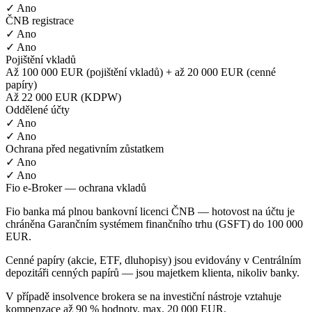
✓ Ano
ČNB registrace
✓ Ano
✓ Ano
Pojištění vkladů
Až 100 000 EUR (pojištění vkladů) + až 20 000 EUR (cenné
papíry)
Až 22 000 EUR (KDPW)
Oddělené účty
✓ Ano
✓ Ano
Ochrana před negativním zůstatkem
✓ Ano
✓ Ano
Fio e-Broker — ochrana vkladů
Fio banka má plnou bankovní licenci ČNB — hotovost na účtu je
chráněna Garančním systémem finančního trhu (GSFT) do 100 000
EUR.
Cenné papíry (akcie, ETF, dluhopisy) jsou evidovány v Centrálním
depozitáři cenných papírů — jsou majetkem klienta, nikoliv banky.
V případě insolvence brokera se na investiční nástroje vztahuje
kompenzace až 90 % hodnoty, max. 20 000 EUR.