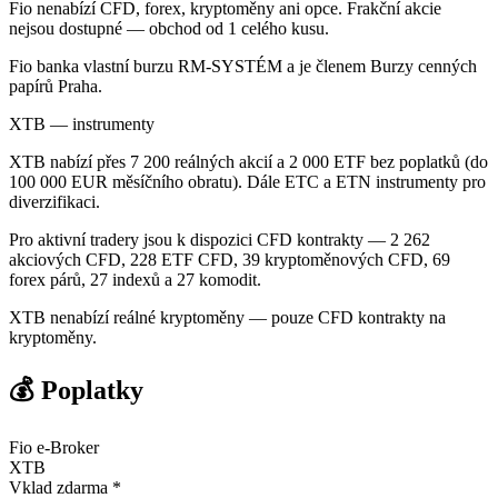
Fio nenabízí CFD, forex, kryptoměny ani opce. Frakční akcie
nejsou dostupné — obchod od 1 celého kusu.
Fio banka vlastní burzu RM-SYSTÉM a je členem Burzy cenných
papírů Praha.
XTB — instrumenty
XTB nabízí přes 7 200 reálných akcií a 2 000 ETF bez poplatků (do
100 000 EUR měsíčního obratu). Dále ETC a ETN instrumenty pro
diverzifikaci.
Pro aktivní tradery jsou k dispozici CFD kontrakty — 2 262
akciových CFD, 228 ETF CFD, 39 kryptoměnových CFD, 69
forex párů, 27 indexů a 27 komodit.
XTB nenabízí reálné kryptoměny — pouze CFD kontrakty na
kryptoměny.
💰 Poplatky
Fio e-Broker
XTB
Vklad zdarma *