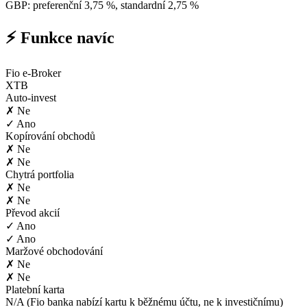
GBP: preferenční 3,75 %, standardní 2,75 %
⚡ Funkce navíc
Fio e-Broker
XTB
Auto-invest
✗ Ne
✓ Ano
Kopírování obchodů
✗ Ne
✗ Ne
Chytrá portfolia
✗ Ne
✗ Ne
Převod akcií
✓ Ano
✓ Ano
Maržové obchodování
✗ Ne
✗ Ne
Platební karta
N/A (Fio banka nabízí kartu k běžnému účtu, ne k investičnímu)