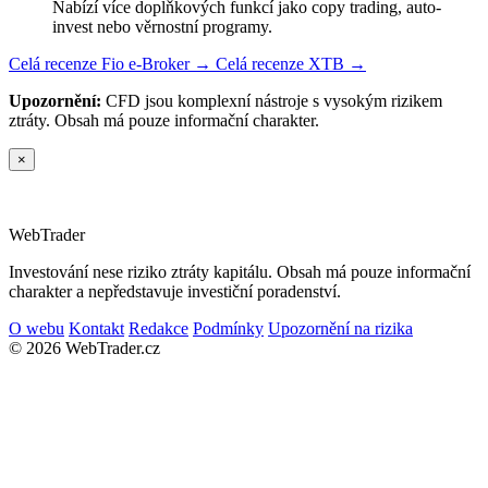
Nabízí více doplňkových funkcí jako copy trading, auto-
invest nebo věrnostní programy.
Celá recenze Fio e-Broker →
Celá recenze XTB →
Upozornění:
CFD jsou komplexní nástroje s vysokým rizikem
ztráty. Obsah má pouze informační charakter.
×
Web
Trader
Investování nese riziko ztráty kapitálu. Obsah má pouze informační
charakter a nepředstavuje investiční poradenství.
O webu
Kontakt
Redakce
Podmínky
Upozornění na rizika
© 2026 WebTrader.cz