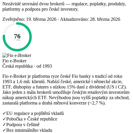
Nezávislé srovnání dvou brokerů — regulace, poplatky, produkty,
platformy a podpora pro české investory.
Zveřejněno: 19. března 2026
·
Aktualizováno: 28. března 2026
76
/ 100
Fio e-Broker
Česká republika · od 1993
Fio e-Broker je platforma ryze české Fio banky s tradicí od roku
1993 a 1,6 mil. klientů. Nabízí české, americké i německé akcie,
ETF, dluhopisy a futures s nízkou 15% daní z dividend (US i CZ).
Jako jeden z mála brokerů umožňuje českým retailovým investorům
nákup amerických ETF. Nevýhodou jsou vyšší poplatky za obchod,
zastaralá platforma a drahá měnová konverze (~2,7 %).
✓
EU regulace a pojištění vkladů
✓
Pobočka v České republice
✓
Podpora v češtině
✓
Bez minimálního vkladu