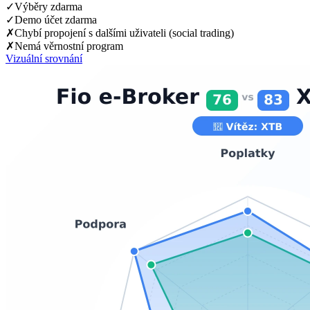
✓
Výběry zdarma
✓
Demo účet zdarma
✗
Chybí propojení s dalšími uživateli (social trading)
✗
Nemá věrnostní program
Vizuální srovnání