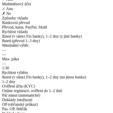
Multiměnový účet
✓ Ano
✗ Ne
Způsoby vkladu
Bankovní převod
Převod, karta, PayPal, Skrill
Rychlost vkladu
Ihned (v rámci Fio banky), 1–2 dny (z jiné banky)
Ihned (převod 1–3 dny)
Minimální výběr
—
—
Max. páka
—
1:30
Rychlost výběru
Ihned (v rámci Fio banky), 1–2 dny (na jinou banku)
1–2 dny
Ověření účtu (KYC)
Online registrace, ověření do 1–2 dnů
Pár minut (automatické)
Doklady totožnosti
OP (občanský průkaz)
Pas, OP, řidičák