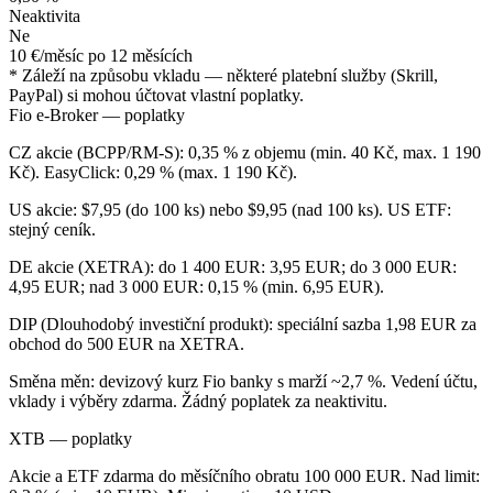
Neaktivita
Ne
10 €/měsíc po 12 měsících
* Záleží na způsobu vkladu — některé platební služby (Skrill,
PayPal) si mohou účtovat vlastní poplatky.
Fio e-Broker — poplatky
CZ akcie (BCPP/RM-S): 0,35 % z objemu (min. 40 Kč, max. 1 190
Kč). EasyClick: 0,29 % (max. 1 190 Kč).
US akcie: $7,95 (do 100 ks) nebo $9,95 (nad 100 ks). US ETF:
stejný ceník.
DE akcie (XETRA): do 1 400 EUR: 3,95 EUR; do 3 000 EUR:
4,95 EUR; nad 3 000 EUR: 0,15 % (min. 6,95 EUR).
DIP (Dlouhodobý investiční produkt): speciální sazba 1,98 EUR za
obchod do 500 EUR na XETRA.
Směna měn: devizový kurz Fio banky s marží ~2,7 %. Vedení účtu,
vklady i výběry zdarma. Žádný poplatek za neaktivitu.
XTB — poplatky
Akcie a ETF zdarma do měsíčního obratu 100 000 EUR. Nad limit: