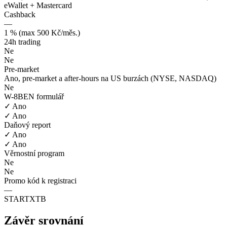
eWallet + Mastercard
Cashback
—
1 % (max 500 Kč/měs.)
24h trading
Ne
Ne
Pre-market
Ano, pre-market a after-hours na US burzách (NYSE, NASDAQ)
Ne
W-8BEN formulář
✓ Ano
✓ Ano
Daňový report
✓ Ano
✓ Ano
Věrnostní program
Ne
Ne
Promo kód k registraci
—
STARTXTB
Závěr srovnání