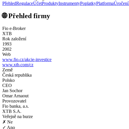
Přehled
Regulace
Účet
Produkty
Instrumenty
Poplatky
Platforma
Úročení
🌐 Přehled firmy
Fio e-Broker
XTB
Rok založení
1993
2002
Web
www.fio.cz/akcie-investice
www.xtb.com/cz
Země
Česká republika
Polsko
CEO
Jan Sochor
Omar Arnaout
Provozovatel
Fio banka, a.s.
XTB S.A.
Veřejně na burze
✗ Ne
✓ Ano