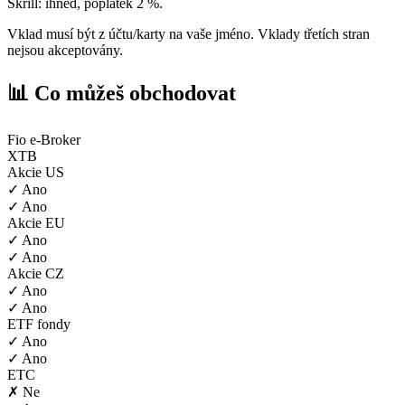
Skrill: ihned, poplatek 2 %.
Vklad musí být z účtu/karty na vaše jméno. Vklady třetích stran
nejsou akceptovány.
📊 Co můžeš obchodovat
Fio e-Broker
XTB
Akcie US
✓ Ano
✓ Ano
Akcie EU
✓ Ano
✓ Ano
Akcie CZ
✓ Ano
✓ Ano
ETF fondy
✓ Ano
✓ Ano
ETC
✗ Ne