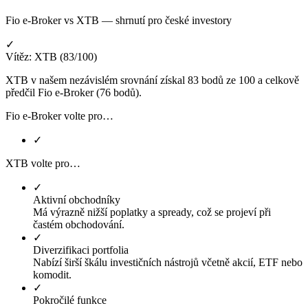
Fio e-Broker vs XTB — shrnutí pro české investory
✓
Vítěz: XTB (83/100)
XTB v našem nezávislém srovnání získal 83 bodů ze 100 a celkově
předčil Fio e-Broker (76 bodů).
Fio e-Broker volte pro…
✓
XTB volte pro…
✓
Aktivní obchodníky
Má výrazně nižší poplatky a spready, což se projeví při
častém obchodování.
✓
Diverzifikaci portfolia
Nabízí širší škálu investičních nástrojů včetně akcií, ETF nebo
komodit.
✓
Pokročilé funkce