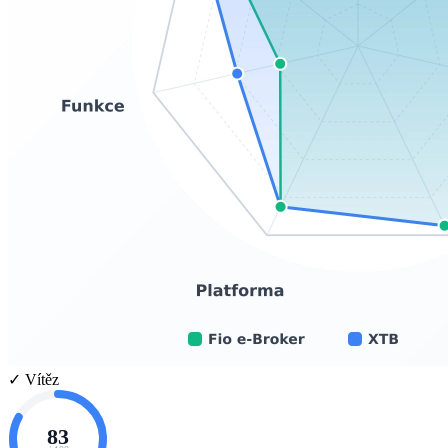
✓ Vítěz
83