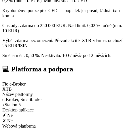
0,2 % (min. 10 EUR). Min. investice: 10 USD.
Kryptoměny: pouze přes CFD — poplatek je spread, žádná fixní
komise.
Custody: zdarma do 250 000 EUR. Nad limit: 0,02 % ročně (min.
10 EUR).
Výběr zdarma bez omezení. Převod akcií k XTB zdarma, odchozí:
25 EUR/ISIN.
Směna měn: 0,50 %. Neaktivita: 10 €/měsíc po 12 měsících.
💻 Platforma a podpora
Fio e-Broker
XTB
Název platformy
e-Broker, Smartbroker
xStation 5
Desktop aplikace
✗ Ne
✗ Ne
Webová platforma