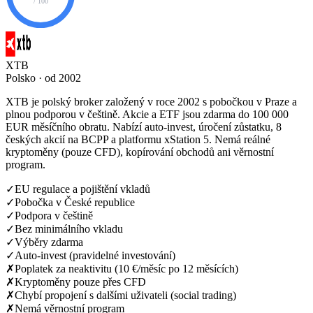
/ 100
XTB
Polsko · od 2002
XTB je polský broker založený v roce 2002 s pobočkou v Praze a
plnou podporou v češtině. Akcie a ETF jsou zdarma do 100 000
EUR měsíčního obratu. Nabízí auto-invest, úročení zůstatku, 8
českých akcií na BCPP a platformu xStation 5. Nemá reálné
kryptoměny (pouze CFD), kopírování obchodů ani věrnostní
program.
✓
EU regulace a pojištění vkladů
✓
Pobočka v České republice
✓
Podpora v češtině
✓
Bez minimálního vkladu
✓
Výběry zdarma
✓
Auto-invest (pravidelné investování)
✗
Poplatek za neaktivitu (10 €/měsíc po 12 měsících)
✗
Kryptoměny pouze přes CFD
✗
Chybí propojení s dalšími uživateli (social trading)
✗
Nemá věrnostní program