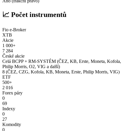
Ano (frakční právo)
📈 Počet instrumentů
Fio e-Broker
XTB
Akcie
1 000+
7 284
České akcie
Celá BCPP + RM-SYSTÉM (ČEZ, KB, Erste, Moneta, Kofola,
Philip Morris, O2, VIG a další)
8 (ČEZ, CZG, Kofola, KB, Moneta, Erste, Philip Morris, VIG)
ETF
500+
2 016
Forex páry
0
69
Indexy
0
27
Komodity
0