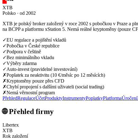
XTB
Polsko · od 2002
XTB je polský broker založený v roce 2002 s pobočkou v Praze a pln
na BCPP a platformu xStation 5. Nemá reálné kryptoměny (pouze CF
✓
EU regulace a pojištění vkladů
✓
Pobočka v České republice
✓
Podpora v češtině
✓
Bez minimálního vkladu
✓
Výběry zdarma
✓
Auto-invest (pravidelné investování)
✗
Poplatek za neaktivitu (10 €/měsíc po 12 měsících)
✗
Kryptoměny pouze přes CFD
✗
Chybí propojení s dalšími uživateli (social trading)
✗
Nemá věrnostní program
Přehled
Regulace
Účet
Produkty
Instrumenty
Poplatky
Platforma
Úročení
🌐 Přehled firmy
Libertex
XTB
Rok založení