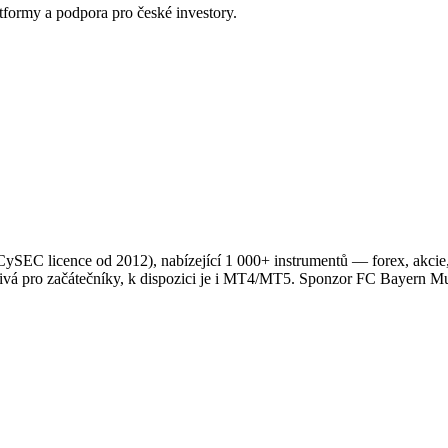
tformy a podpora pro české investory.
 CySEC licence od 2012), nabízející 1 000+ instrumentů — forex, akcie,
ětivá pro začátečníky, k dispozici je i MT4/MT5. Sponzor FC Bayern 