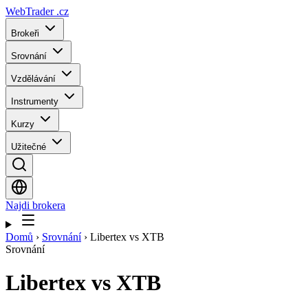
WebTrader
.cz
Brokeři
Srovnání
Vzdělávání
Instrumenty
Kurzy
Užitečné
Najdi brokera
Domů
›
Srovnání
›
Libertex vs XTB
Srovnání
Libertex
vs
XTB