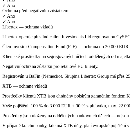
✓ Ano
Ochrana před negativním zůstatkem
✓ Ano
✓ Ano
Libertex — ochrana vkladů
Libertex operuje přes Indication Investments Ltd regulovanou CySEC
Člen Investor Compensation Fund (ICF) — ochrana do 20 000 EUR n
Klientské prostředky na segregovaných účtech oddělených od majetku
Negativní ochrana zůstatku pro retailové EU klienty.
Registrován u BaFin (Německo). Skupina Libertex Group má přes 25 le
XTB — ochrana vkladů
Prostředky klientů XTB jsou chráněny polským garančním fondem K
Výše pojištění: 100 % do 3 000 EUR + 90 % z přebytku, max. 22 00
Prostředky jsou uloženy na oddělených bankovních účtech — nejsou s
V případě krachu banky, kde má XTB účty, platí evropské pojištění