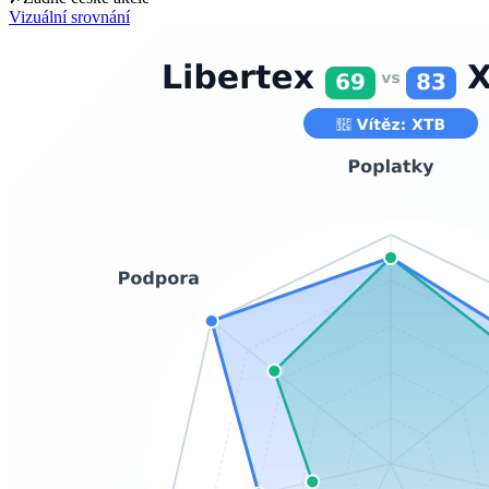
Vizuální srovnání