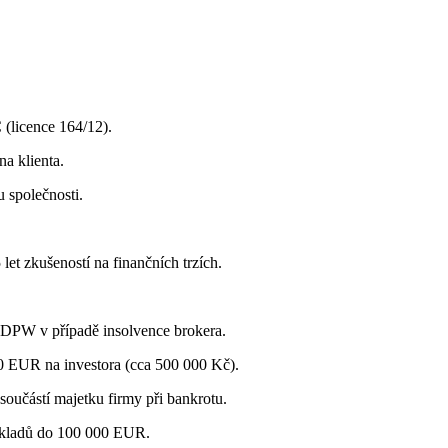
 (licence 164/12).
a klienta.
 společnosti.
t zkušeností na finančních trzích.
DPW v případě insolvence brokera.
0 EUR na investora (cca 500 000 Kč).
oučástí majetku firmy při bankrotu.
 vkladů do 100 000 EUR.