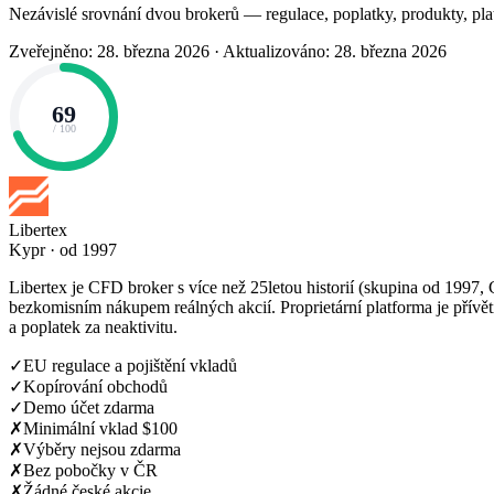
Nezávislé srovnání dvou brokerů — regulace, poplatky, produkty, pla
Zveřejněno: 28. března 2026
·
Aktualizováno: 28. března 2026
69
/ 100
Libertex
Kypr · od 1997
Libertex je CFD broker s více než 25letou historií (skupina od 1997,
bezkomisním nákupem reálných akcií. Proprietární platforma je přív
a poplatek za neaktivitu.
✓
EU regulace a pojištění vkladů
✓
Kopírování obchodů
✓
Demo účet zdarma
✗
Minimální vklad $100
✗
Výběry nejsou zdarma
✗
Bez pobočky v ČR
✗
Žádné české akcie