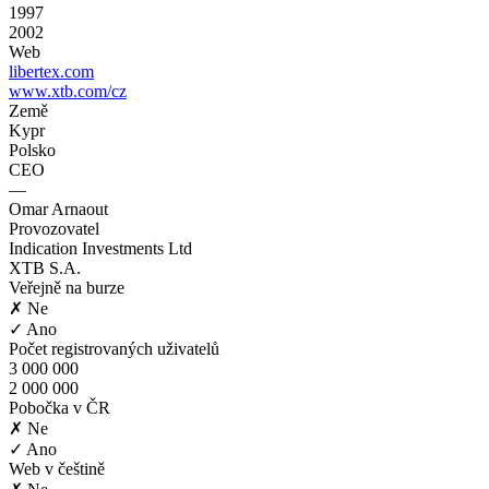
1997
2002
Web
libertex.com
www.xtb.com/cz
Země
Kypr
Polsko
CEO
—
Omar Arnaout
Provozovatel
Indication Investments Ltd
XTB S.A.
Veřejně na burze
✗ Ne
✓ Ano
Počet registrovaných uživatelů
3 000 000
2 000 000
Pobočka v ČR
✗ Ne
✓ Ano
Web v češtině