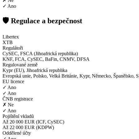
✗ Ne
✓ Ano
🛡️ Regulace a bezpečnost
Libertex
XTB
Regulátoři
CySEC, FSCA (Jihoafrická republika)
KNF, FCA, CySEC, BaFin, CNMV, DFSA
Regulované země
Kypr (EU), Jihoafrická republika
Evropská unie, Polsko, Velká Británie, Kypr, Německo, Španělsko, S
EU licence
✓ Ano
✓ Ano
ČNB registrace
✗ Ne
✓ Ano
Pojištění vkladů
Až 20 000 EUR (ICF, CySEC)
Až 22 000 EUR (KDPW)
Oddělené účty
✓ Ano