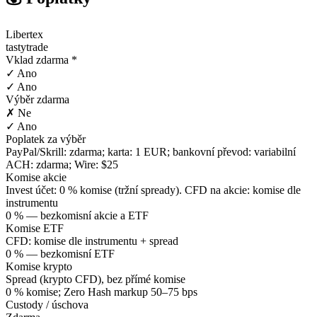
Libertex
tastytrade
Vklad zdarma *
✓ Ano
✓ Ano
Výběr zdarma
✗ Ne
✓ Ano
Poplatek za výběr
PayPal/Skrill: zdarma; karta: 1 EUR; bankovní převod: variabilní
ACH: zdarma; Wire: $25
Komise akcie
Invest účet: 0 % komise (tržní spready). CFD na akcie: komise dle
instrumentu
0 % — bezkomisní akcie a ETF
Komise ETF
CFD: komise dle instrumentu + spread
0 % — bezkomisní ETF
Komise krypto
Spread (krypto CFD), bez přímé komise
0 % komise; Zero Hash markup 50–75 bps
Custody / úschova