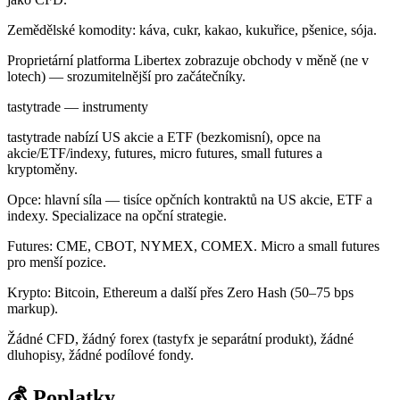
Zemědělské komodity: káva, cukr, kakao, kukuřice, pšenice, sója.
Proprietární platforma Libertex zobrazuje obchody v měně (ne v
lotech) — srozumitelnější pro začátečníky.
tastytrade — instrumenty
tastytrade nabízí US akcie a ETF (bezkomisní), opce na
akcie/ETF/indexy, futures, micro futures, small futures a
kryptoměny.
Opce: hlavní síla — tisíce opčních kontraktů na US akcie, ETF a
indexy. Specializace na opční strategie.
Futures: CME, CBOT, NYMEX, COMEX. Micro a small futures
pro menší pozice.
Krypto: Bitcoin, Ethereum a další přes Zero Hash (50–75 bps
markup).
Žádné CFD, žádný forex (tastyfx je separátní produkt), žádné
dluhopisy, žádné podílové fondy.
💰 Poplatky