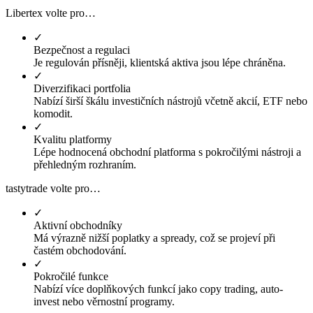
Libertex volte pro…
✓
Bezpečnost a regulaci
Je regulován přísněji, klientská aktiva jsou lépe chráněna.
✓
Diverzifikaci portfolia
Nabízí širší škálu investičních nástrojů včetně akcií, ETF nebo
komodit.
✓
Kvalitu platformy
Lépe hodnocená obchodní platforma s pokročilými nástroji a
přehledným rozhraním.
tastytrade volte pro…
✓
Aktivní obchodníky
Má výrazně nižší poplatky a spready, což se projeví při
častém obchodování.
✓
Pokročilé funkce
Nabízí více doplňkových funkcí jako copy trading, auto-
invest nebo věrnostní programy.