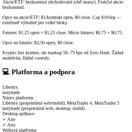
Akcie/ETF: bezkomisní obchodování (obě strany). Frakční akcie:
bezkomisní.
Opce na akcie/ETF: $1/kontrakt open, $0 close. Cap $10/leg —
extrémně výhodné pro velké bloky.
Futures: $1,25 open + $1,25 close. Micro futures: $0,75 + $0,75.
Opce na futures: $2,50 open, $0 close.
Krypto: bez komise, ale markup 50–75 bps od Zero Hash. Žádná
neaktivita, žádné custody.
💻 Platforma a podpora
Libertex
tastytrade
Název platformy
Libertex (proprietární web/mobil), MetaTrader 4, MetaTrader 5
tastytrade (proprietární web, desktop, mobil)
Desktop aplikace
✓ Ano
✓ Ano
Webová platforma