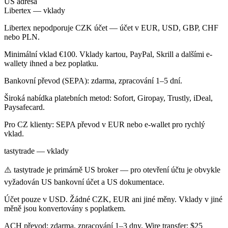
US adresa
Libertex — vklady
Libertex nepodporuje CZK účet — účet v EUR, USD, GBP, CHF
nebo PLN.
Minimální vklad €100. Vklady kartou, PayPal, Skrill a dalšími e-
wallety ihned a bez poplatku.
Bankovní převod (SEPA): zdarma, zpracování 1–5 dní.
Široká nabídka platebních metod: Sofort, Giropay, Trustly, iDeal,
Paysafecard.
Pro CZ klienty: SEPA převod v EUR nebo e-wallet pro rychlý
vklad.
tastytrade — vklady
⚠️ tastytrade je primárně US broker — pro otevření účtu je obvykle
vyžadován US bankovní účet a US dokumentace.
Účet pouze v USD. Žádné CZK, EUR ani jiné měny. Vklady v jiné
měně jsou konvertovány s poplatkem.
ACH převod: zdarma, zpracování 1–3 dny. Wire transfer: $25