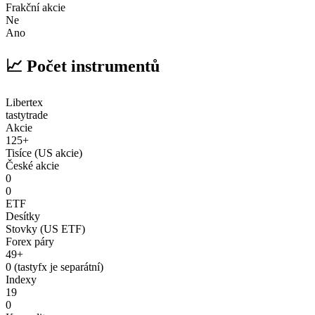
Frakční akcie
Ne
Ano
📈 Počet instrumentů
Libertex
tastytrade
Akcie
125+
Tisíce (US akcie)
České akcie
0
0
ETF
Desítky
Stovky (US ETF)
Forex páry
49+
0 (tastyfx je separátní)
Indexy
19
0