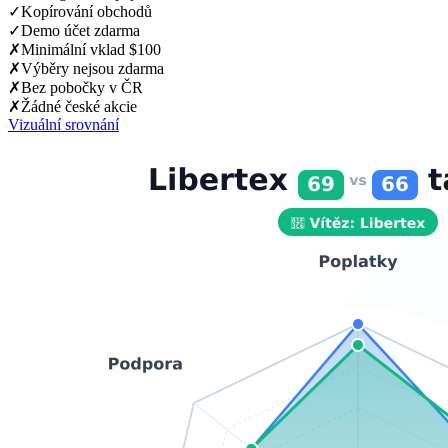
✓
Kopírování obchodů
✓
Demo účet zdarma
✗
Minimální vklad $100
✗
Výběry nejsou zdarma
✗
Bez pobočky v ČR
✗
Žádné české akcie
Vizuální srovnání