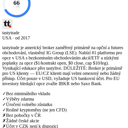
66
/ 100
tastytrade
USA · od 2017
tastytrade je americký broker zaměřený primárně na opční a futures
obchodování, vlastněný IG Group (LSE). Nabízí #1 platformu pro
opce v USA s bezkomisním obchodováním akcií/ETF a nízkými
poplatky za opce ($1/kontrakt open, $0 close, cap $10/leg).
Vynikající edukace přes tastylive. DŮLEŽITÉ: Broker je primárně
pro US klienty — EU/CZ klienti mají velmi omezený nebo žádný
přístup. Účet pouze v USD, vyžaduje US bankovní účet. Pro EU
investory hledající opce zvažte IBKR nebo Saxo Bank.
✓
Bez minimálního vkladu
✓
Výběry zdarma
✓
Úročení volného zůstatku
✓
Reálné kryptoměny (ne jen CFD)
✗
Bez pobočky v ČR
✗
Žádné české akcie
✗
Účet v CZK není k dispozici