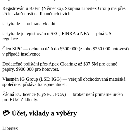
Registrován u BaFin (Německo). Skupina Libertex Group má přes
25 let zkušeností na finančních trzích.
tastytrade — ochrana vkladů
tastytrade je registrován u SEC, FINRA a NFA — plná US
regulace.
Člen SIPC — ochrana účtů do $500 000 (z toho $250 000 hotovost)
v případě insolvence.
Dodatečné pojištění přes Apex Clearing: až $37,5M pro cenné
papíry, $900 000 pro hotovost.
Vlastněn IG Group (LSE: IGG) — veřejně obchodovaná mateřská
společnost přidává transparentnost.
Žádná EU licence (CySEC, FCA) — broker není primárně určen
pro EU/CZ klienty.
💳 Účet, vklady a výběry
Libertex