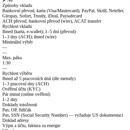
✗ Ne
Způsoby vkladu
Bankovní převod, karta (Visa/Mastercard), PayPal, Skrill, Neteller,
Giropay, Sofort, Trustly, iDeal, Paysafecard
ACH převod, bankovní převod (wire), ACAT transfer
Rychlost vkladu
Ihned (karta, e-wallet); 1–5 dní (převod)
1–3 dny (ACH); ihned (wire)
Minimální výběr
—
—
Max. páka
1:30
—
Rychlost výběru
Ihned až 5 pracovních dnů (dle metody)
1–3 pracovní dny (ACH)
Ověření účtu (KYC)
Pár minut (online ověření)
1–2 dny
Doklady totožnosti
Pas, OP, řidičák
Pas, SSN (Social Security Number) — vyžaduje US dokumentaci
Doklad adresy
Výpis z účtu, faktura za energie