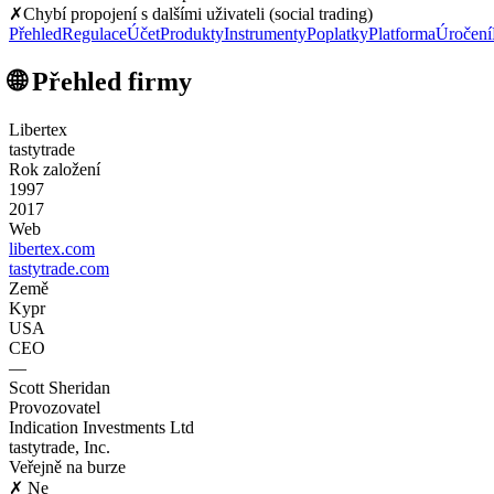
✗
Chybí propojení s dalšími uživateli (social trading)
Přehled
Regulace
Účet
Produkty
Instrumenty
Poplatky
Platforma
Úročení
🌐 Přehled firmy
Libertex
tastytrade
Rok založení
1997
2017
Web
libertex.com
tastytrade.com
Země
Kypr
USA
CEO
—
Scott Sheridan
Provozovatel
Indication Investments Ltd
tastytrade, Inc.
Veřejně na burze
✗ Ne