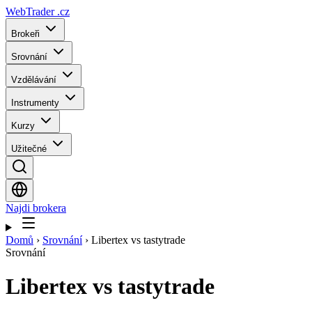
WebTrader
.cz
Brokeři
Srovnání
Vzdělávání
Instrumenty
Kurzy
Užitečné
Najdi brokera
Domů
›
Srovnání
›
Libertex vs tastytrade
Srovnání
Libertex
vs
tastytrade