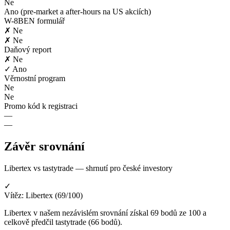
Ne
Ano (pre-market a after-hours na US akciích)
W-8BEN formulář
✗ Ne
✗ Ne
Daňový report
✗ Ne
✓ Ano
Věrnostní program
Ne
Ne
Promo kód k registraci
—
—
Závěr srovnání
Libertex vs tastytrade — shrnutí pro české investory
✓
Vítěz: Libertex (69/100)
Libertex v našem nezávislém srovnání získal 69 bodů ze 100 a
celkově předčil tastytrade (66 bodů).