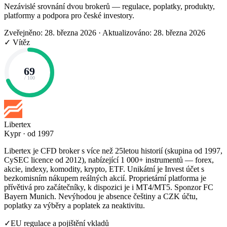
Nezávislé srovnání dvou brokerů — regulace, poplatky, produkty,
platformy a podpora pro české investory.
Zveřejněno: 28. března 2026
·
Aktualizováno: 28. března 2026
✓ Vítěz
69
/ 100
Libertex
Kypr · od 1997
Libertex je CFD broker s více než 25letou historií (skupina od 1997,
CySEC licence od 2012), nabízející 1 000+ instrumentů — forex,
akcie, indexy, komodity, krypto, ETF. Unikátní je Invest účet s
bezkomisním nákupem reálných akcií. Proprietární platforma je
přívětivá pro začátečníky, k dispozici je i MT4/MT5. Sponzor FC
Bayern Munich. Nevýhodou je absence češtiny a CZK účtu,
poplatky za výběry a poplatek za neaktivitu.
✓
EU regulace a pojištění vkladů