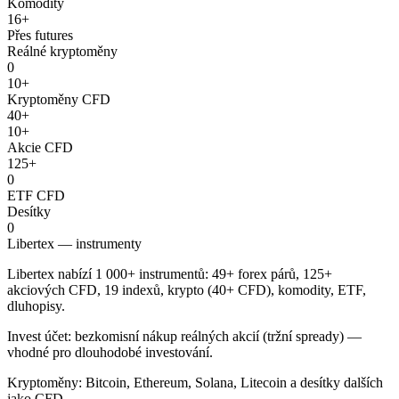
Komodity
16+
Přes futures
Reálné kryptoměny
0
10+
Kryptoměny CFD
40+
10+
Akcie CFD
125+
0
ETF CFD
Desítky
0
Libertex — instrumenty
Libertex nabízí 1 000+ instrumentů: 49+ forex párů, 125+
akciových CFD, 19 indexů, krypto (40+ CFD), komodity, ETF,
dluhopisy.
Invest účet: bezkomisní nákup reálných akcií (tržní spready) —
vhodné pro dlouhodobé investování.
Kryptoměny: Bitcoin, Ethereum, Solana, Litecoin a desítky dalších
jako CFD.