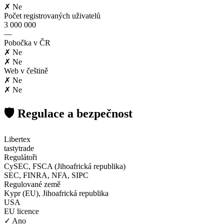
✗ Ne
Počet registrovaných uživatelů
3 000 000
—
Pobočka v ČR
✗ Ne
✗ Ne
Web v češtině
✗ Ne
✗ Ne
🛡️ Regulace a bezpečnost
Libertex
tastytrade
Regulátoři
CySEC, FSCA (Jihoafrická republika)
SEC, FINRA, NFA, SIPC
Regulované země
Kypr (EU), Jihoafrická republika
USA
EU licence
✓ Ano