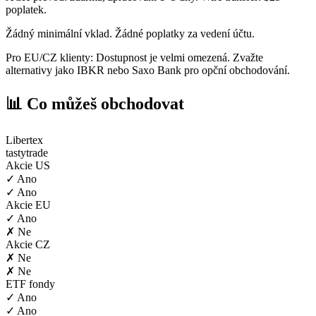
poplatek.
Žádný minimální vklad. Žádné poplatky za vedení účtu.
Pro EU/CZ klienty: Dostupnost je velmi omezená. Zvažte
alternativy jako IBKR nebo Saxo Bank pro opční obchodování.
📊 Co můžeš obchodovat
Libertex
tastytrade
Akcie US
✓ Ano
✓ Ano
Akcie EU
✓ Ano
✗ Ne
Akcie CZ
✗ Ne
✗ Ne
ETF fondy
✓ Ano
✓ Ano