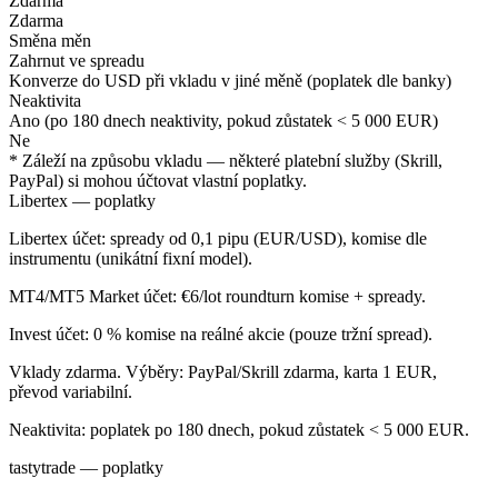
Zdarma
Zdarma
Směna měn
Zahrnut ve spreadu
Konverze do USD při vkladu v jiné měně (poplatek dle banky)
Neaktivita
Ano (po 180 dnech neaktivity, pokud zůstatek < 5 000 EUR)
Ne
* Záleží na způsobu vkladu — některé platební služby (Skrill,
PayPal) si mohou účtovat vlastní poplatky.
Libertex — poplatky
Libertex účet: spready od 0,1 pipu (EUR/USD), komise dle
instrumentu (unikátní fixní model).
MT4/MT5 Market účet: €6/lot roundturn komise + spready.
Invest účet: 0 % komise na reálné akcie (pouze tržní spread).
Vklady zdarma. Výběry: PayPal/Skrill zdarma, karta 1 EUR,
převod variabilní.
Neaktivita: poplatek po 180 dnech, pokud zůstatek < 5 000 EUR.
tastytrade — poplatky