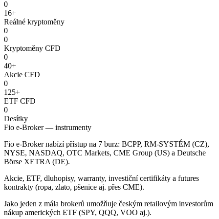
0
16+
Reálné kryptoměny
0
0
Kryptoměny CFD
0
40+
Akcie CFD
0
125+
ETF CFD
0
Desítky
Fio e-Broker — instrumenty
Fio e-Broker nabízí přístup na 7 burz: BCPP, RM-SYSTÉM (CZ),
NYSE, NASDAQ, OTC Markets, CME Group (US) a Deutsche
Börse XETRA (DE).
Akcie, ETF, dluhopisy, warranty, investiční certifikáty a futures
kontrakty (ropa, zlato, pšenice aj. přes CME).
Jako jeden z mála brokerů umožňuje českým retailovým investorům
nákup amerických ETF (SPY, QQQ, VOO aj.).