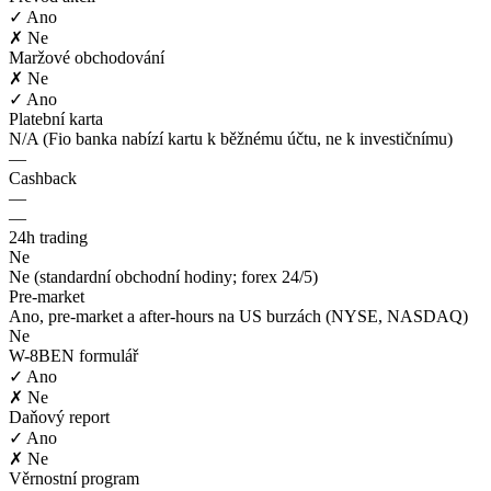
✓ Ano
✗ Ne
Maržové obchodování
✗ Ne
✓ Ano
Platební karta
N/A (Fio banka nabízí kartu k běžnému účtu, ne k investičnímu)
—
Cashback
—
—
24h trading
Ne
Ne (standardní obchodní hodiny; forex 24/5)
Pre-market
Ano, pre-market a after-hours na US burzách (NYSE, NASDAQ)
Ne
W-8BEN formulář
✓ Ano
✗ Ne
Daňový report
✓ Ano
✗ Ne
Věrnostní program