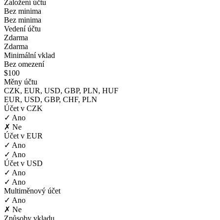
Založení účtu
Bez minima
Bez minima
Vedení účtu
Zdarma
Zdarma
Minimální vklad
Bez omezení
$100
Měny účtu
CZK, EUR, USD, GBP, PLN, HUF
EUR, USD, GBP, CHF, PLN
Účet v CZK
✓ Ano
✗ Ne
Účet v EUR
✓ Ano
✓ Ano
Účet v USD
✓ Ano
✓ Ano
Multiměnový účet
✓ Ano
✗ Ne
Způsoby vkladu