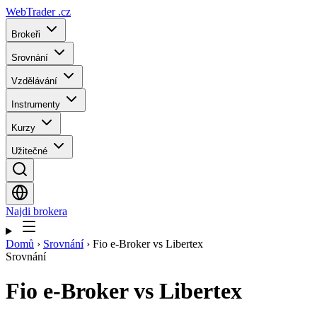
WebTrader
.cz
Brokeři
Srovnání
Vzdělávání
Instrumenty
Kurzy
Užitečné
Najdi brokera
Domů
›
Srovnání
›
Fio e-Broker vs Libertex
Srovnání
Fio e-Broker
vs
Libertex