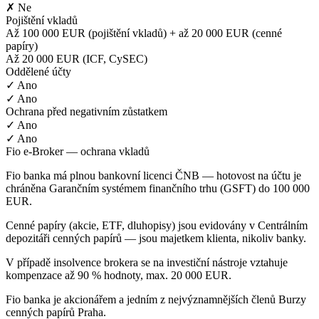
✗ Ne
Pojištění vkladů
Až 100 000 EUR (pojištění vkladů) + až 20 000 EUR (cenné
papíry)
Až 20 000 EUR (ICF, CySEC)
Oddělené účty
✓ Ano
✓ Ano
Ochrana před negativním zůstatkem
✓ Ano
✓ Ano
Fio e-Broker — ochrana vkladů
Fio banka má plnou bankovní licenci ČNB — hotovost na účtu je
chráněna Garančním systémem finančního trhu (GSFT) do 100 000
EUR.
Cenné papíry (akcie, ETF, dluhopisy) jsou evidovány v Centrálním
depozitáři cenných papírů — jsou majetkem klienta, nikoliv banky.
V případě insolvence brokera se na investiční nástroje vztahuje
kompenzace až 90 % hodnoty, max. 20 000 EUR.
Fio banka je akcionářem a jedním z nejvýznamnějších členů Burzy
cenných papírů Praha.