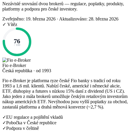
Nezávislé srovnání dvou brokerů — regulace, poplatky, produkty,
platformy a podpora pro české investory.
Zveřejněno: 19. března 2026
·
Aktualizováno: 28. března 2026
✓ Vítěz
76
/ 100
Fio e-Broker
Česká republika · od 1993
Fio e-Broker je platforma ryze české Fio banky s tradicí od roku
1993 a 1,6 mil. klientů. Nabízí české, americké i německé akcie,
ETF, dluhopisy a futures s nízkou 15% daní z dividend (US i CZ).
Jako jeden z mála brokerů umožňuje českým retailovým investorům
nákup amerických ETF. Nevýhodou jsou vyšší poplatky za obchod,
zastaralá platforma a drahá měnová konverze (~2,7 %).
✓
EU regulace a pojištění vkladů
✓
Pobočka v České republice
✓
Podpora v češtině