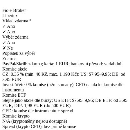
Fio e-Broker
Libertex
Vklad zdarma *
✓ Ano
✓ Ano
Výběr zdarma
✓ Ano
✗ Ne
Poplatek za výběr
Zdarma
PayPal/Skrill: zdarma; karta: 1 EUR; bankovní převod: variabilní
Komise akcie
CZ: 0,35 % (min. 40 Kč, max. 1 190 Kč); US: $7,95–9,95; DE: od
3,95 EUR
Invest účet: 0 % komise (tržní spready). CFD na akcie: komise dle
instrumentu
Komise ETF
Stejné jako akcie dle burzy; US ETF: $7,95–9,95; DE ETF: od 3,95
EUR; DIP: 1,98 EUR (do 500 EUR)
CFD: komise dle instrumentu + spread
Komise krypto
N/A (kryptoměny nejsou dostupné)
Spread (krypto CFD), bez přímé komise