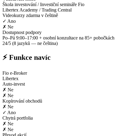
Škola investování / Investiční semináře Fio
Libertex Academy / Trading Central
Videokurzy zdarma v češtině
✓ Ano
✗ Ne
Dostupnost podpory
Po–Pá 9:00–17:00 + osobní konzultace na 85+ pobočkách
24/5 (8 jazyků — ne čeština)
⚡ Funkce navíc
Fio e-Broker
Libertex
Auto-invest
✗ Ne
✗ Ne
Kopírování obchodů
✗ Ne
✓ Ano
Chytrá portfolia
✗ Ne
✗ Ne
Převod akcií