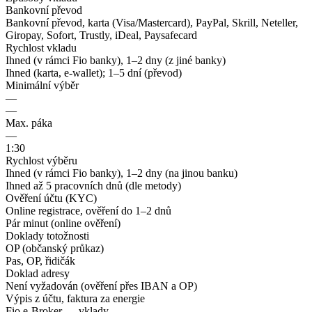
Bankovní převod
Bankovní převod, karta (Visa/Mastercard), PayPal, Skrill, Neteller,
Giropay, Sofort, Trustly, iDeal, Paysafecard
Rychlost vkladu
Ihned (v rámci Fio banky), 1–2 dny (z jiné banky)
Ihned (karta, e-wallet); 1–5 dní (převod)
Minimální výběr
—
—
Max. páka
—
1:30
Rychlost výběru
Ihned (v rámci Fio banky), 1–2 dny (na jinou banku)
Ihned až 5 pracovních dnů (dle metody)
Ověření účtu (KYC)
Online registrace, ověření do 1–2 dnů
Pár minut (online ověření)
Doklady totožnosti
OP (občanský průkaz)
Pas, OP, řidičák
Doklad adresy
Není vyžadován (ověření přes IBAN a OP)
Výpis z účtu, faktura za energie
Fio e-Broker — vklady