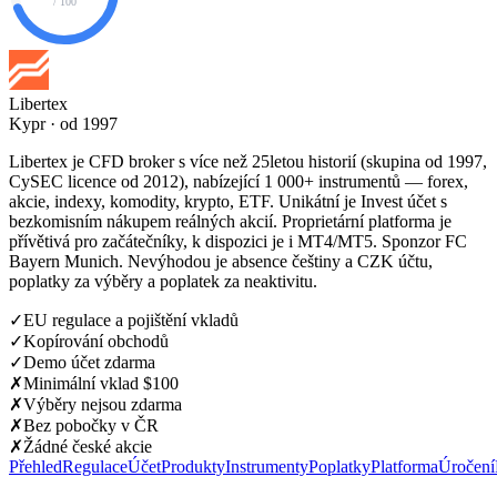
/ 100
Libertex
Kypr · od 1997
Libertex je CFD broker s více než 25letou historií (skupina od 1997,
CySEC licence od 2012), nabízející 1 000+ instrumentů — forex,
akcie, indexy, komodity, krypto, ETF. Unikátní je Invest účet s
bezkomisním nákupem reálných akcií. Proprietární platforma je
přívětivá pro začátečníky, k dispozici je i MT4/MT5. Sponzor FC
Bayern Munich. Nevýhodou je absence češtiny a CZK účtu,
poplatky za výběry a poplatek za neaktivitu.
✓
EU regulace a pojištění vkladů
✓
Kopírování obchodů
✓
Demo účet zdarma
✗
Minimální vklad $100
✗
Výběry nejsou zdarma
✗
Bez pobočky v ČR
✗
Žádné české akcie
Přehled
Regulace
Účet
Produkty
Instrumenty
Poplatky
Platforma
Úročení