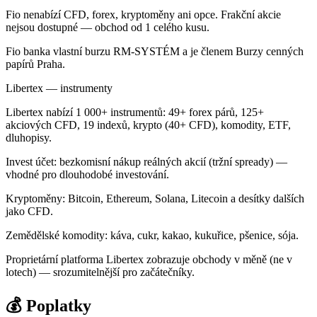
Fio nenabízí CFD, forex, kryptoměny ani opce. Frakční akcie
nejsou dostupné — obchod od 1 celého kusu.
Fio banka vlastní burzu RM-SYSTÉM a je členem Burzy cenných
papírů Praha.
Libertex — instrumenty
Libertex nabízí 1 000+ instrumentů: 49+ forex párů, 125+
akciových CFD, 19 indexů, krypto (40+ CFD), komodity, ETF,
dluhopisy.
Invest účet: bezkomisní nákup reálných akcií (tržní spready) —
vhodné pro dlouhodobé investování.
Kryptoměny: Bitcoin, Ethereum, Solana, Litecoin a desítky dalších
jako CFD.
Zemědělské komodity: káva, cukr, kakao, kukuřice, pšenice, sója.
Proprietární platforma Libertex zobrazuje obchody v měně (ne v
lotech) — srozumitelnější pro začátečníky.
💰 Poplatky