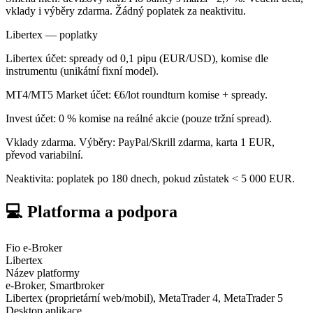
vklady i výběry zdarma. Žádný poplatek za neaktivitu.
Libertex — poplatky
Libertex účet: spready od 0,1 pipu (EUR/USD), komise dle
instrumentu (unikátní fixní model).
MT4/MT5 Market účet: €6/lot roundturn komise + spready.
Invest účet: 0 % komise na reálné akcie (pouze tržní spread).
Vklady zdarma. Výběry: PayPal/Skrill zdarma, karta 1 EUR,
převod variabilní.
Neaktivita: poplatek po 180 dnech, pokud zůstatek < 5 000 EUR.
💻 Platforma a podpora
Fio e-Broker
Libertex
Název platformy
e-Broker, Smartbroker
Libertex (proprietární web/mobil), MetaTrader 4, MetaTrader 5
Desktop aplikace