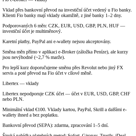
Vklad přes bankovní převod na investiční účet vedený u Fio banky.
Klienti Fio banky mají vklady okamžitě, z jiné banky 1–2 dny.
Podporovaných 6 měn: CZK, EUR, USD, GBP, PLN, HUF —
investiční účet je multiměnový.
Karetní platby, PayPal ani e-wallety nejsou akceptovány.
Směna měn přímo v aplikaci e-Broker (záložka Peníze), ale kurzy
jsou nevýhodné (~2,7 % marže).
Pro lepší kurz doporučujeme směnu přes Revolut nebo jiný FX
servis a poté převod na Fio účet v cílové měně.
Libertex — vklady
Libertex nepodporuje CZK účet — účet v EUR, USD, GBP, CHF
nebo PLN.
Minimální vklad €100. Vklady kartou, PayPal, Skrill a dalšími e-
wallety ihned a bez poplatku.
Bankovní převod (SEPA): zdarma, zpracování 1–5 dní.
Široká nabídka platebních metod: Sofort, Giropay, Trustly, iDeal,