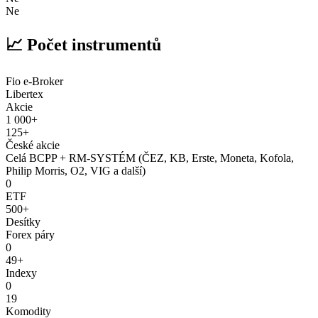
Ne
📈 Počet instrumentů
Fio e-Broker
Libertex
Akcie
1 000+
125+
České akcie
Celá BCPP + RM-SYSTÉM (ČEZ, KB, Erste, Moneta, Kofola,
Philip Morris, O2, VIG a další)
0
ETF
500+
Desítky
Forex páry
0
49+
Indexy
0
19
Komodity