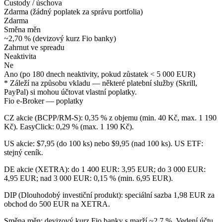
Custody / úschova
Zdarma (žádný poplatek za správu portfolia)
Zdarma
Směna měn
~2,70 % (devizový kurz Fio banky)
Zahrnut ve spreadu
Neaktivita
Ne
Ano (po 180 dnech neaktivity, pokud zůstatek < 5 000 EUR)
* Záleží na způsobu vkladu — některé platební služby (Skrill,
PayPal) si mohou účtovat vlastní poplatky.
Fio e-Broker — poplatky
CZ akcie (BCPP/RM-S): 0,35 % z objemu (min. 40 Kč, max. 1 190
Kč). EasyClick: 0,29 % (max. 1 190 Kč).
US akcie: $7,95 (do 100 ks) nebo $9,95 (nad 100 ks). US ETF:
stejný ceník.
DE akcie (XETRA): do 1 400 EUR: 3,95 EUR; do 3 000 EUR:
4,95 EUR; nad 3 000 EUR: 0,15 % (min. 6,95 EUR).
DIP (Dlouhodobý investiční produkt): speciální sazba 1,98 EUR za
obchod do 500 EUR na XETRA.
Směna měn: devizový kurz Fio banky s marží ~2,7 %. Vedení účtu,