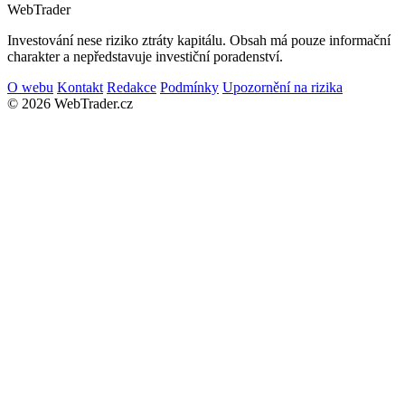
Web
Trader
Investování nese riziko ztráty kapitálu. Obsah má pouze informační
charakter a nepředstavuje investiční poradenství.
O webu
Kontakt
Redakce
Podmínky
Upozornění na rizika
© 2026 WebTrader.cz