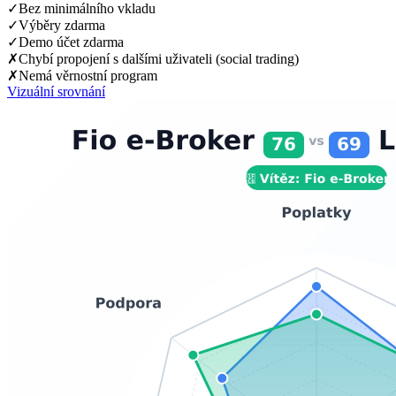
✓
Bez minimálního vkladu
✓
Výběry zdarma
✓
Demo účet zdarma
✗
Chybí propojení s dalšími uživateli (social trading)
✗
Nemá věrnostní program
Vizuální srovnání