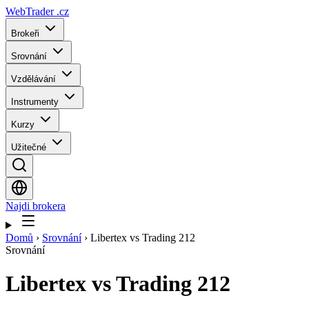
WebTrader
.cz
Brokeři
Srovnání
Vzdělávání
Instrumenty
Kurzy
Užitečné
Najdi brokera
Domů
›
Srovnání
›
Libertex vs Trading 212
Srovnání
Libertex
vs
Trading 212