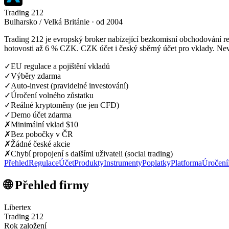
Trading 212
Bulharsko / Velká Británie · od 2004
Trading 212 je evropský broker nabízející bezkomisní obchodování r
hotovosti až 6 % CZK. CZK účet i český sběrný účet pro vklady. Nevýh
✓
EU regulace a pojištění vkladů
✓
Výběry zdarma
✓
Auto-invest (pravidelné investování)
✓
Úročení volného zůstatku
✓
Reálné kryptoměny (ne jen CFD)
✓
Demo účet zdarma
✗
Minimální vklad $10
✗
Bez pobočky v ČR
✗
Žádné české akcie
✗
Chybí propojení s dalšími uživateli (social trading)
Přehled
Regulace
Účet
Produkty
Instrumenty
Poplatky
Platforma
Úročení
🌐 Přehled firmy
Libertex
Trading 212
Rok založení