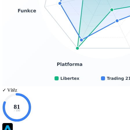
✓ Vítěz
81
/ 100