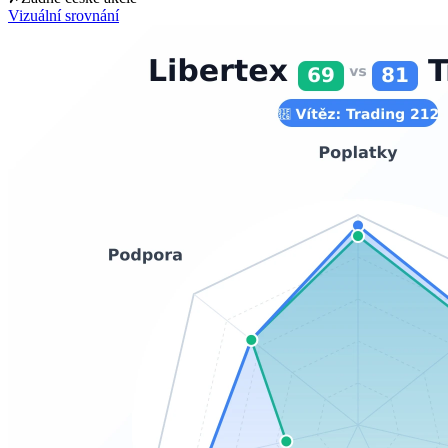
Vizuální srovnání