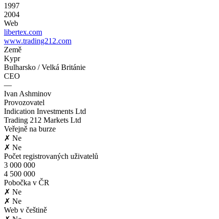
1997
2004
Web
libertex.com
www.trading212.com
Země
Kypr
Bulharsko / Velká Británie
CEO
—
Ivan Ashminov
Provozovatel
Indication Investments Ltd
Trading 212 Markets Ltd
Veřejně na burze
✗ Ne
✗ Ne
Počet registrovaných uživatelů
3 000 000
4 500 000
Pobočka v ČR
✗ Ne
✗ Ne
Web v češtině