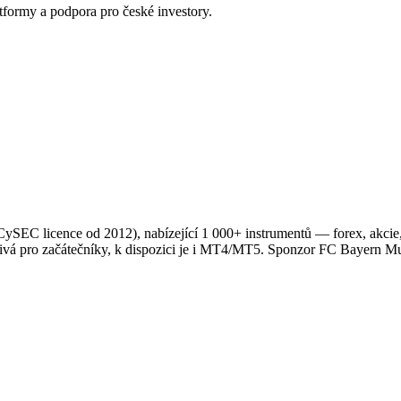
tformy a podpora pro české investory.
 CySEC licence od 2012), nabízející 1 000+ instrumentů — forex, akcie,
ětivá pro začátečníky, k dispozici je i MT4/MT5. Sponzor FC Bayern 