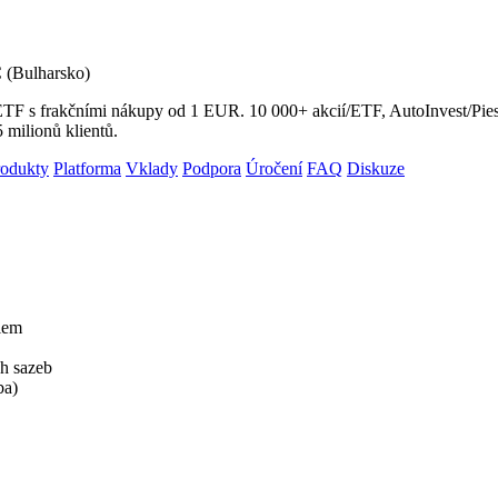
(Bulharsko)
a ETF s frakčními nákupy od 1 EUR. 10 000+ akcií/ETF, AutoInvest/Pi
milionů klientů.
rodukty
Platforma
Vklady
Podpora
Úročení
FAQ
Diskuze
lem
h sazeb
ba)