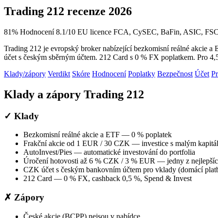
Trading 212 recenze 2026
81
%
Hodnocení 8.1/10
EU licence
FCA, CySEC, BaFin, ASIC, FSC 
Trading 212 je evropský broker nabízející bezkomisní reálné akcie 
účet s českým sběrným účtem. 212 Card s 0 % FX poplatkem. Pro 4,5 
Klady/zápory
Verdikt
Skóre
Hodnocení
Poplatky
Bezpečnost
Účet
P
Klady a zápory Trading 212
✓ Klady
Bezkomisní reálné akcie a ETF — 0 % poplatek
Frakční akcie od 1 EUR / 30 CZK — investice s malým kapitá
AutoInvest/Pies — automatické investování do portfolia
Úročení hotovosti až 6 % CZK / 3 % EUR — jedny z nejlepšíc
CZK účet s českým bankovním účtem pro vklady (domácí plat
212 Card — 0 % FX, cashback 0,5 %, Spend & Invest
✗ Zápory
České akcie (BCPP) nejsou v nabídce