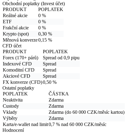
Obchodní poplatky (Invest účet)
PRODUKT
POPLATEK
Reálné akcie
0 %
ETF
0 %
Frakční akcie
0 %
Krypto (spot)
0,30 %
Měnová konverze
0,15 %
CFD účet
PRODUKT
POPLATEK
Forex (170+ párů)
Spread od 0,9 pipu
Indexové CFD
Spread
Komoditní CFD
Spread
Akciové CFD
Spread
FX konverze (CFD)
0,50 %
Ostatní poplatky
POPLATEK
ČÁSTKA
Neaktivita
Zdarma
Custody
Zdarma
Vklady
Zdarma (do 60 000 CZK/měsíc kartou)
Výběry
Zdarma
Karta/e-wallet nad limit
0,7 % nad 60 000 CZK/měsíc
Hodnocení