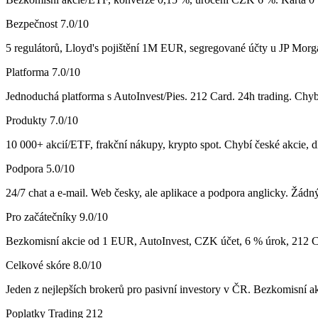
Bezpečnost
7.0
/10
5 regulátorů, Lloyd's pojištění 1M EUR, segregované účty u JP Morga
Platforma
7.0
/10
Jednoduchá platforma s AutoInvest/Pies. 212 Card. 24h trading. Chybí
Produkty
7.0
/10
10 000+ akcií/ETF, frakční nákupy, krypto spot. Chybí české akcie, dl
Podpora
5.0
/10
24/7 chat a e-mail. Web česky, ale aplikace a podpora anglicky. Žádný
Pro začátečníky
9.0
/10
Bezkomisní akcie od 1 EUR, AutoInvest, CZK účet, 6 % úrok, 212 Car
Celkové skóre
8.0
/10
Jeden z nejlepších brokerů pro pasivní investory v ČR. Bezkomisní ak
Poplatky Trading 212