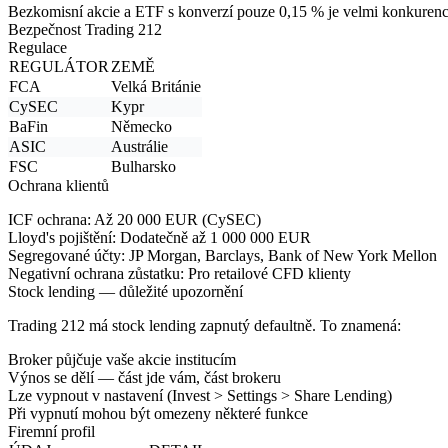
Bezkomisní akcie a ETF s konverzí pouze 0,15 % je velmi konkurences
Bezpečnost Trading 212
Regulace
REGULÁTOR
ZEMĚ
FCA
Velká Británie
CySEC
Kypr
BaFin
Německo
ASIC
Austrálie
FSC
Bulharsko
Ochrana klientů
ICF ochrana:
Až 20 000 EUR (CySEC)
Lloyd's pojištění:
Dodatečně až 1 000 000 EUR
Segregované účty:
JP Morgan, Barclays, Bank of New York Mellon
Negativní ochrana zůstatku:
Pro retailové CFD klienty
Stock lending — důležité upozornění
Trading 212 má
stock lending zapnutý defaultně
. To znamená:
Broker půjčuje vaše akcie institucím
Výnos se dělí — část jde vám, část brokeru
Lze
vypnout v nastavení
(Invest > Settings > Share Lending)
Při vypnutí mohou být omezeny některé funkce
Firemní profil