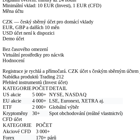
Minimální vklad: 10 EUR (Invest), 1 EUR (CFD)
Měna účtu
CZK
— český sběrný účet pro domácí vklady
EUR, GBP a dalších 10 měn
USD účet
není k dispozici
Demo účet
Bez časového omezení
Virtuální prostředky pro nácvik
Hodnocení
Registrace je rychlá a přímočará. CZK účet s českým sběrným účtem j
Nabídka produktů Trading 212
Přehled instrumentů (Invest účet)
KATEGORIE
POČET
DETAIL
US akcie
5 000+
NYSE, NASDAQ
EU akcie
4 000+
LSE, Euronext, XETRA aj.
ETF
2 000+
Globální výběr
Kryptoměny
30+
Spot obchodování (reálné vlastnictví)
CFD účet
KATEGORIE
POČET
Akciové CFD
3 000+
Forex
170+ párů