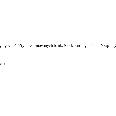
Segregované účty u renomovaných bank. Stock lending defaultně zapnut
ce)