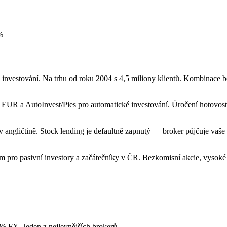
%
investování. Na trhu od roku 2004 s 4,5 miliony klientů. Kombinace b
 EUR a AutoInvest/Pies pro automatické investování. Úročení hotovos
ngličtině. Stock lending je defaultně zapnutý — broker půjčuje vaše 
rem pro pasivní investory a začátečníky v ČR. Bezkomisní akcie, vysoké
 FX. Jeden z nejlevnějších brokerů.