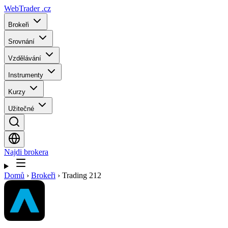
WebTrader
.cz
Brokeři
Srovnání
Vzdělávání
Instrumenty
Kurzy
Užitečné
Najdi brokera
Domů
›
Brokeři
›
Trading 212