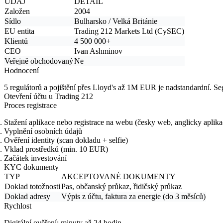
ÚDAJ
DETAIL
Založen
2004
Sídlo
Bulharsko / Velká Británie
EU entita
Trading 212 Markets Ltd (CySEC)
Klientů
4 500 000+
CEO
Ivan Ashminov
Veřejně obchodovaný
Ne
Hodnocení
5 regulátorů a pojištění přes Lloyd's až 1M EUR je nadstandardní. 
Otevření účtu u Trading 212
Proces registrace
Stažení aplikace nebo registrace na webu (česky web, anglicky aplika
Vyplnění osobních údajů
Ověření identity (scan dokladu + selfie)
Vklad prostředků (min. 10 EUR)
Začátek investování
KYC dokumenty
TYP
AKCEPTOVANÉ DOKUMENTY
Doklad totožnosti
Pas, občanský průkaz, řidičský průkaz
Doklad adresy
Výpis z účtu, faktura za energie (do 3 měsíců)
Rychlost
Digitální ověření: minuty až 24 hodin