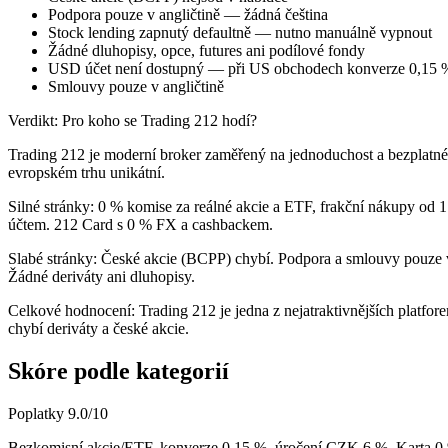
Podpora pouze v angličtině — žádná čeština
Stock lending zapnutý defaultně — nutno manuálně vypnout
Žádné dluhopisy, opce, futures ani podílové fondy
USD účet není dostupný — při US obchodech konverze 0,15 
Smlouvy pouze v angličtině
Verdikt: Pro koho se Trading 212 hodí?
Trading 212 je moderní broker zaměřený na jednoduchost a bezplatné 
evropském trhu unikátní.
Silné stránky:
0 % komise za reálné akcie a ETF, frakční nákupy od 1
účtem. 212 Card s 0 % FX a cashbackem.
Slabé stránky:
České akcie (BCPP) chybí. Podpora a smlouvy pouze v a
Žádné deriváty ani dluhopisy.
Celkové hodnocení:
Trading 212 je jedna z nejatraktivnějších platfo
chybí deriváty a české akcie.
Skóre podle kategorií
Poplatky
9.0
/10
Bezkomisní akcie/ETF, konverze 0,15 %, úročení CZK 6 %. Karta 0 %