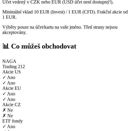
Účet vedený v CZK nebo EUR (USD účet není dostupný!).
Minimální vklad 10 EUR (Invest) / 1 EUR (CFD). Frakční akcie od
1 EUR.
Výběry pouze na účet/kartu na vaše jméno. Třetí strany nejsou
akceptovány.
📊 Co můžeš obchodovat
NAGA
Trading 212
Akcie US
✓ Ano
✓ Ano
Akcie EU
✓ Ano
✓ Ano
Akcie CZ
✗ Ne
✗ Ne
ETF fondy
✓ Ano