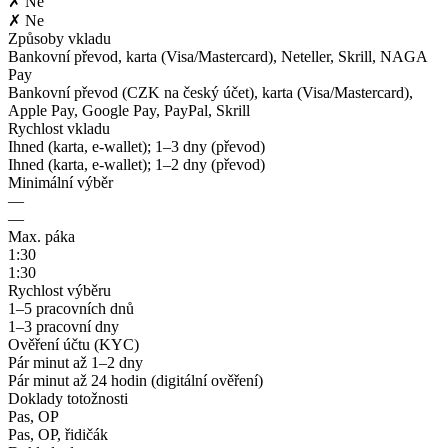
✗ Ne
✗ Ne
Způsoby vkladu
Bankovní převod, karta (Visa/Mastercard), Neteller, Skrill, NAGA
Pay
Bankovní převod (CZK na český účet), karta (Visa/Mastercard),
Apple Pay, Google Pay, PayPal, Skrill
Rychlost vkladu
Ihned (karta, e-wallet); 1–3 dny (převod)
Ihned (karta, e-wallet); 1–2 dny (převod)
Minimální výběr
—
—
Max. páka
1:30
1:30
Rychlost výběru
1–5 pracovních dnů
1–3 pracovní dny
Ověření účtu (KYC)
Pár minut až 1–2 dny
Pár minut až 24 hodin (digitální ověření)
Doklady totožnosti
Pas, OP
Pas, OP, řidičák