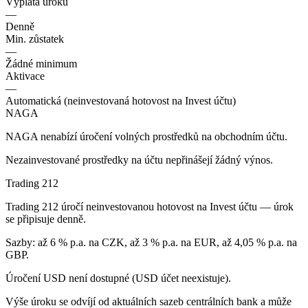
Výplata úroku
—
Denně
Min. zůstatek
—
Žádné minimum
Aktivace
—
Automatická (neinvestovaná hotovost na Invest účtu)
NAGA
NAGA nenabízí úročení volných prostředků na obchodním účtu.
Nezainvestované prostředky na účtu nepřinášejí žádný výnos.
Trading 212
Trading 212 úročí neinvestovanou hotovost na Invest účtu — úrok
se připisuje denně.
Sazby: až 6 % p.a. na CZK, až 3 % p.a. na EUR, až 4,05 % p.a. na
GBP.
Úročení USD není dostupné (USD účet neexistuje).
Výše úroku se odvíjí od aktuálních sazeb centrálních bank a může