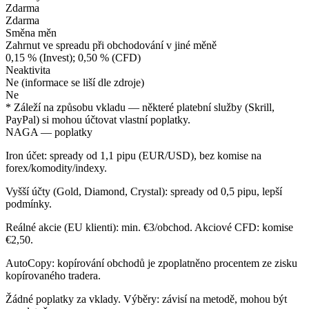
Zdarma
Zdarma
Směna měn
Zahrnut ve spreadu při obchodování v jiné měně
0,15 % (Invest); 0,50 % (CFD)
Neaktivita
Ne (informace se liší dle zdroje)
Ne
* Záleží na způsobu vkladu — některé platební služby (Skrill,
PayPal) si mohou účtovat vlastní poplatky.
NAGA — poplatky
Iron účet: spready od 1,1 pipu (EUR/USD), bez komise na
forex/komodity/indexy.
Vyšší účty (Gold, Diamond, Crystal): spready od 0,5 pipu, lepší
podmínky.
Reálné akcie (EU klienti): min. €3/obchod. Akciové CFD: komise
€2,50.
AutoCopy: kopírování obchodů je zpoplatněno procentem ze zisku
kopírovaného tradera.
Žádné poplatky za vklady. Výběry: závisí na metodě, mohou být