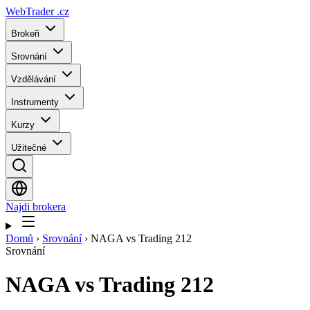
WebTrader
.cz
Brokeři
Srovnání
Vzdělávání
Instrumenty
Kurzy
Užitečné
Najdi brokera
Domů
›
Srovnání
›
NAGA vs Trading 212
Srovnání
NAGA
vs
Trading 212