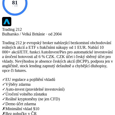
81
/ 100
Trading 212
Bulharsko / Velká Británie · od 2004
Trading 212 je evropský broker nabízející bezkomisní obchodování
reálných akcií a ETF s frakčními nákupy od 1 EUR. Nabízí 10
000+ akcií/ETF, funkci AutoInvest/Pies pro automatické investování
a úročení hotovosti až 6 % CZK. CZK účet i český sběrný účet pro
vklady. Nevýhodou je absence českých akcií (BCPP), podpora jen v
angličtině, stock lending zapnutý defaultně a chybějící dluhopisy,
opce či futures.
✓
EU regulace a pojištění vkladů
✓
Výběry zdarma
✓
Auto-invest (pravidelné investování)
✓
Úročení volného zůstatku
✓
Reálné kryptoměny (ne jen CFD)
✓
Demo účet zdarma
✗
Minimální vklad $10
✗
Bez pobočky v ČR