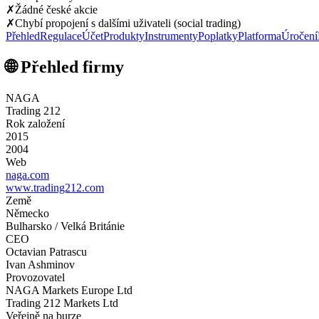
✗
Žádné české akcie
✗
Chybí propojení s dalšími uživateli (social trading)
Přehled
Regulace
Účet
Produkty
Instrumenty
Poplatky
Platforma
Úročení
🌐 Přehled firmy
NAGA
Trading 212
Rok založení
2015
2004
Web
naga.com
www.trading212.com
Země
Německo
Bulharsko / Velká Británie
CEO
Octavian Patrascu
Ivan Ashminov
Provozovatel
NAGA Markets Europe Ltd
Trading 212 Markets Ltd
Veřejně na burze