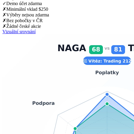
✓
Demo účet zdarma
✗
Minimální vklad $250
✗
Výběry nejsou zdarma
✗
Bez pobočky v ČR
✗
Žádné české akcie
Vizuální srovnání