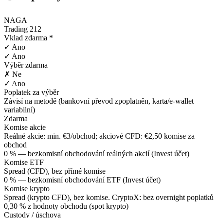
NAGA
Trading 212
Vklad zdarma *
✓ Ano
✓ Ano
Výběr zdarma
✗ Ne
✓ Ano
Poplatek za výběr
Závisí na metodě (bankovní převod zpoplatněn, karta/e-wallet
variabilní)
Zdarma
Komise akcie
Reálné akcie: min. €3/obchod; akciové CFD: €2,50 komise za
obchod
0 % — bezkomisní obchodování reálných akcií (Invest účet)
Komise ETF
Spread (CFD), bez přímé komise
0 % — bezkomisní obchodování ETF (Invest účet)
Komise krypto
Spread (krypto CFD), bez komise. CryptoX: bez overnight poplatků
0,30 % z hodnoty obchodu (spot krypto)
Custody / úschova