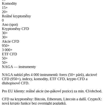
Komodity
15+
20+
Reálné kryptoměny
0
Ano (spot)
Kryptoměny CFD
30+
30+
Akcie CFD
950+
3 000+
ETF CFD
50+
50+
NAGA — instrumenty
NAGA nabízí přes 4 000 instrumentů: forex (50+ párů), akciové
CFD (950+), indexy, komodity, ETF CFD, krypto CFD a
dluhopisové CFD.
Pro EU klienty: reálné akcie (ne-pákové pozice) za min. €3/obchod.
CFD na kryptoměny: Bitcoin, Ethereum, Litecoin a další. CryptoX:
nová krypto funkce bez overnight poplatků.