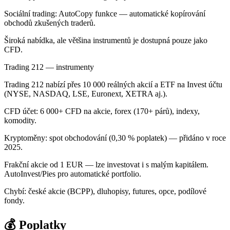
Sociální trading: AutoCopy funkce — automatické kopírování
obchodů zkušených traderů.
Široká nabídka, ale většina instrumentů je dostupná pouze jako
CFD.
Trading 212 — instrumenty
Trading 212 nabízí přes 10 000 reálných akcií a ETF na Invest účtu
(NYSE, NASDAQ, LSE, Euronext, XETRA aj.).
CFD účet: 6 000+ CFD na akcie, forex (170+ párů), indexy,
komodity.
Kryptoměny: spot obchodování (0,30 % poplatek) — přidáno v roce
2025.
Frakční akcie od 1 EUR — lze investovat i s malým kapitálem.
AutoInvest/Pies pro automatické portfolio.
Chybí: české akcie (BCPP), dluhopisy, futures, opce, podílové
fondy.
💰 Poplatky