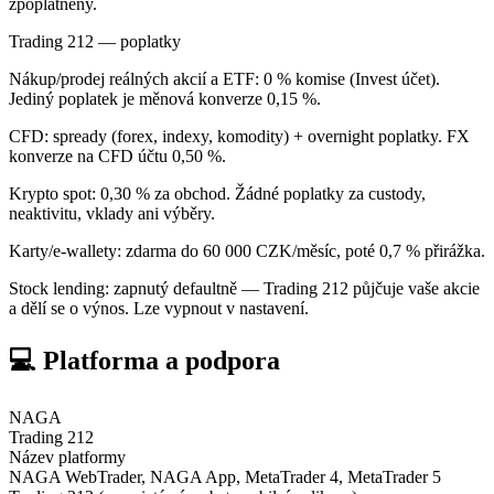
zpoplatněny.
Trading 212 — poplatky
Nákup/prodej reálných akcií a ETF: 0 % komise (Invest účet).
Jediný poplatek je měnová konverze 0,15 %.
CFD: spready (forex, indexy, komodity) + overnight poplatky. FX
konverze na CFD účtu 0,50 %.
Krypto spot: 0,30 % za obchod. Žádné poplatky za custody,
neaktivitu, vklady ani výběry.
Karty/e-wallety: zdarma do 60 000 CZK/měsíc, poté 0,7 % přirážka.
Stock lending: zapnutý defaultně — Trading 212 půjčuje vaše akcie
a dělí se o výnos. Lze vypnout v nastavení.
💻 Platforma a podpora
NAGA
Trading 212
Název platformy
NAGA WebTrader, NAGA App, MetaTrader 4, MetaTrader 5