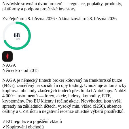
Nezávislé srovnání dvou brokerů — regulace, poplatky, produkty,
platformy a podpora pro české investory.
Zveřejněno: 28. března 2026
·
Aktualizováno: 28. března 2026
68
/ 100
NAGA
Německo · od 2015
NAGA je německý fintech broker kótovaný na frankfurtské burze
(N4G), zaměřený na sociální a copy trading. Umožňuje automaticky
kopírovat obchody zkušených traderů přes funkci AutoCopy. Nabízí
4 000+ instrumentů — forex, akcie, indexy, komodity, ETF,
kryptoměny. Pro EU klienty i reálné akcie. Nevýhodou jsou vyšší
spready na základních účtech, vysoký min. vklad ($250), absence
češtiny a CZK účtu a negativní recenze ohledně výběrů prostředků.
✓
EU regulace a pojištění vkladů
✓
Kopírování obchodů