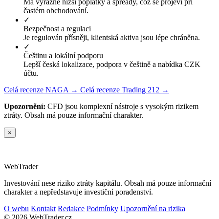
Má výrazně nižší poplatky a spready, což se projeví při
častém obchodování.
✓
Bezpečnost a regulaci
Je regulován přísněji, klientská aktiva jsou lépe chráněna.
✓
Češtinu a lokální podporu
Lepší česká lokalizace, podpora v češtině a nabídka CZK
účtu.
Celá recenze NAGA →
Celá recenze Trading 212 →
Upozornění:
CFD jsou komplexní nástroje s vysokým rizikem
ztráty. Obsah má pouze informační charakter.
×
Web
Trader
Investování nese riziko ztráty kapitálu. Obsah má pouze informační
charakter a nepředstavuje investiční poradenství.
O webu
Kontakt
Redakce
Podmínky
Upozornění na rizika
© 2026 WebTrader.cz