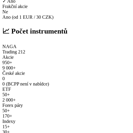
✓ Ano
Frakční akcie
Ne
Ano (od 1 EUR / 30 CZK)
📈 Počet instrumentů
NAGA
Trading 212
Akcie
950+
9 000+
České akcie
0
0 (BCPP není v nabídce)
ETF
50+
2 000+
Forex páry
50+
170+
Indexy
15+
30+