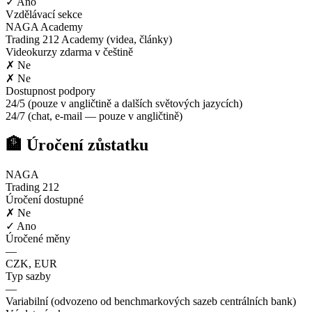
✓ Ano
Vzdělávací sekce
NAGA Academy
Trading 212 Academy (videa, články)
Videokurzy zdarma v češtině
✗ Ne
✗ Ne
Dostupnost podpory
24/5 (pouze v angličtině a dalších světových jazycích)
24/7 (chat, e-mail — pouze v angličtině)
🏦 Úročení zůstatku
NAGA
Trading 212
Úročení dostupné
✗ Ne
✓ Ano
Úročené měny
—
CZK, EUR
Typ sazby
—
Variabilní (odvozeno od benchmarkových sazeb centrálních bank)