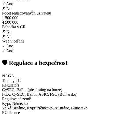
✓ Ano
✗ Ne
Počet registrovaných uživatelů
1 500 000
4 500 000
Pobočka v ČR
✗ Ne
✗ Ne
Web v češtině
✓ Ano
✓ Ano
🛡️ Regulace a bezpečnost
NAGA
Trading 212
Regulátoři
CySEC, BaFin (přes listing na burze)
FCA, CySEC, BaFin, ASIC, FSC (Bulharsko)
Regulované země
Kypr, Německo
Velká Británie, Kypr, Německo, Austrálie, Bulharsko
EU licence