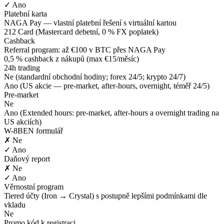
✓ Ano
Platební karta
NAGA Pay — vlastní platební řešení s virtuální kartou
212 Card (Mastercard debetní, 0 % FX poplatek)
Cashback
Referral program: až €100 v BTC přes NAGA Pay
0,5 % cashback z nákupů (max €15/měsíc)
24h trading
Ne (standardní obchodní hodiny; forex 24/5; krypto 24/7)
Ano (US akcie — pre-market, after-hours, overnight, téměř 24/5)
Pre-market
Ne
Ano (Extended hours: pre-market, after-hours a overnight trading na
US akciích)
W-8BEN formulář
✗ Ne
✓ Ano
Daňový report
✗ Ne
✓ Ano
Věrnostní program
Tiered účty (Iron → Crystal) s postupně lepšími podmínkami dle
vkladu
Ne
Promo kód k registraci